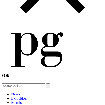
検索
News
Exhibition
Members