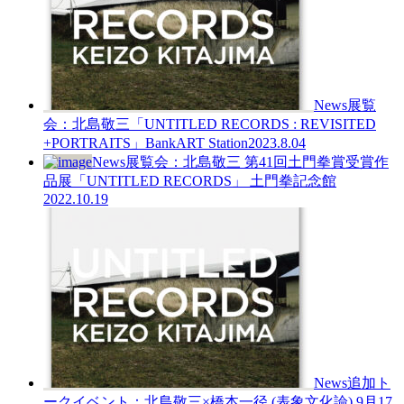
News
展覧
会：北島敬三「UNTITLED RECORDS : REVISITED
+PORTRAITS」BankART Station
2023.8.04
News
展覧会：北島敬三 第41回土門拳賞受賞作
品展「UNTITLED RECORDS」 土門拳記念館
2022.10.19
News
追加ト
ークイベント：北島敬三×橋本一径 (表象文化論) 9月17