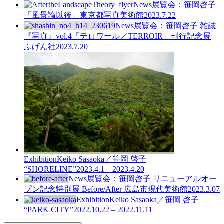
News
展覧会：笹岡啓子
「風景論以後」東京都写真美術館
2023.7.22
News
展覧会：笹岡啓子 雑誌
『写真』vol.4「テロワール／TERROIR」刊行記念展
ふげん社
2023.7.20
Exhibition
Keiko Sasaoka／笹岡 啓子
“SHORELINE”
2023.4.1 – 2023.4.20
News
展覧会：笹岡啓子 リニューアルオー
プン記念特別展 Before/After 広島市現代美術館
2023.3.07
Exhibition
Keiko Sasaoka／笹岡 啓子
“PARK CITY”
2022.10.22 – 2022.11.11