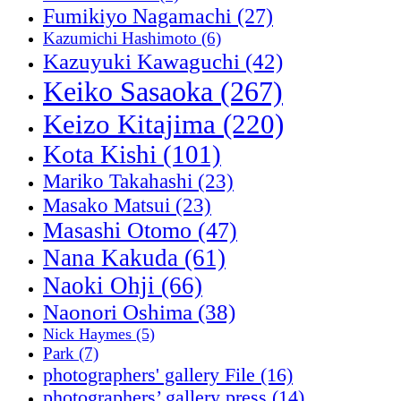
Fumikiyo Nagamachi
(27)
Kazumichi Hashimoto
(6)
Kazuyuki Kawaguchi
(42)
Keiko Sasaoka
(267)
Keizo Kitajima
(220)
Kota Kishi
(101)
Mariko Takahashi
(23)
Masako Matsui
(23)
Masashi Otomo
(47)
Nana Kakuda
(61)
Naoki Ohji
(66)
Naonori Oshima
(38)
Nick Haymes
(5)
Park
(7)
photographers' gallery File
(16)
photographers’ gallery press
(14)