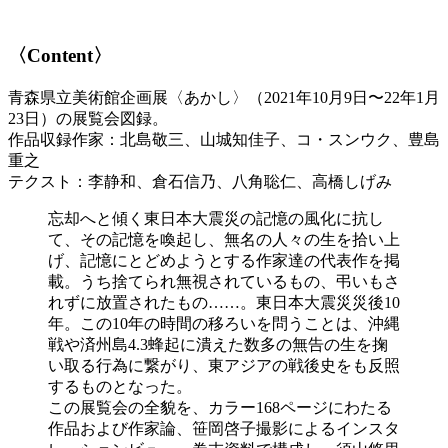
〈Content〉
青森県立美術館企画展〈あかし〉（2021年10月9日〜22年1月
23日）の展覧会図録。
作品収録作家：北島敬三、山城知佳子、コ・スンウク、豊島
重之
テクスト：李静和、倉石信乃、八角聡仁、高橋しげみ
忘却へと傾く東日本大震災の記憶の風化に抗し
て、その記憶を喚起し、無名の人々の生を拾い上
げ、記憶にとどめようとする作家達の代表作を掲
載。うち捨てられ無視されているもの、弔いもさ
れずに放置されたもの……。東日本大震災災後10
年。この10年の時間の移ろいを問うことは、沖縄
戦や済州島4.3蜂起に潰えた数多の無告の生を掬
い取る行為に繋がり、東アジアの戦後史をも反照
するものとなった。
この展覧会の全貌を、カラー168ページにわたる
作品および作家論、笹岡啓子撮影によるインスタ