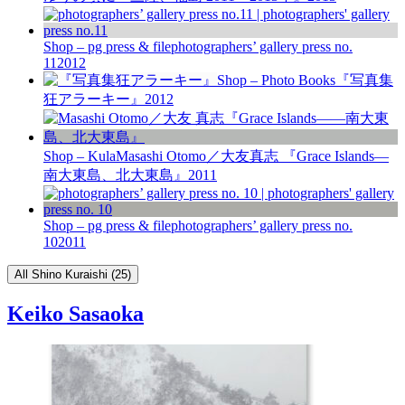
Shop – pg press & file
photographers’ gallery press no.
11
2012
Shop – Photo Books
『写真集
狂アラーキー』
2012
Shop – Kula
Masashi Otomo／大友真志 『Grace Islands—
南大東島、北大東島』
2011
Shop – pg press & file
photographers’ gallery press no.
10
2011
All Shino Kuraishi (25)
Keiko Sasaoka