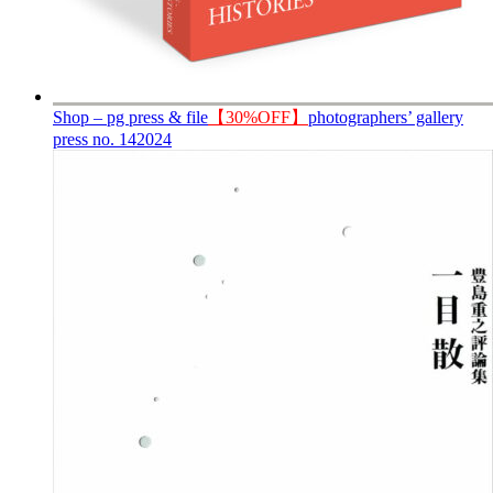
Shop – pg press & file
【30%OFF】
photographers’ gallery
press no. 14
2024