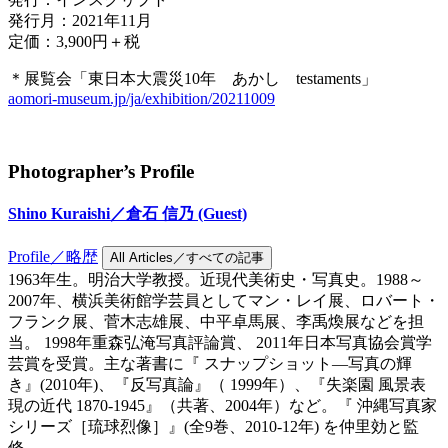
発行月：2021年11月
定価：3,900円＋税
＊展覧会「東日本大震災10年 あかし testaments」
aomori-museum.jp/ja/exhibition/20211009
Photographer’s Profile
Shino Kuraishi／倉石 信乃
(Guest)
Profile／略歴
All Articles／すべての記事
1963年生。明治大学教授。近現代美術史・写真史。1988～
2007年、横浜美術館学芸員としてマン・レイ展、ロバート・
フランク展、菅木志雄展、中平卓馬展、李禹煥展などを担
当。 1998年重森弘淹写真評論賞、 2011年日本写真協会賞学
芸賞を受賞。主な著書に『 スナップショット―写真の輝
き』(2010年)、『反写真論』（ 1999年）、『失楽園 風景表
現の近代 1870-1945』（共著、2004年）など。『 沖縄写真家
シリーズ［琉球烈像］』(全9巻、2010-12年) を仲里効と監
修。