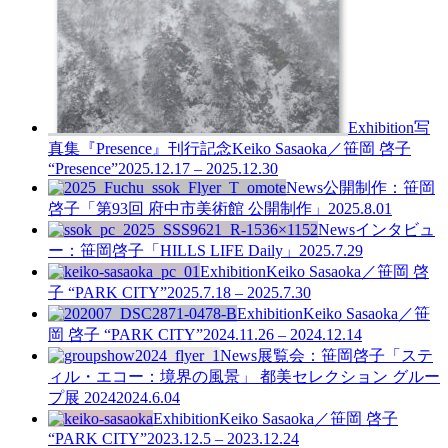
Exhibition
写
真集『Presence』刊行記念
Keiko Sasaoka／笹岡 啓子
“Presence”
2025.12.17 – 2025.12.30
News
公開制作：笹岡
啓子「第93回 府中市美術館 公開制作」
2025.8.01
News
インタビュ
ー：笹岡啓子「HILLS LIFE Daily」
2025.7.29
Exhibition
Keiko Sasaoka／笹岡 啓
子 “PARK CITY”
2025.7.18 – 2025.7.30
Exhibition
Keiko Sasaoka／笹
岡 啓子 “PARK CITY”
2024.11.26 – 2024.12.14
News
展覧会：笹岡啓子「ステ
ィル・エコー：境界の風景」 都美セレクション グルー
プ展 2024
2024.6.04
Exhibition
Keiko Sasaoka／笹岡 啓子
“PARK CITY”
2023.12.5 – 2023.12.24