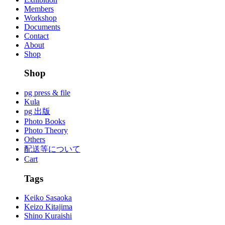
Members
Workshop
Documents
Contact
About
Shop
Shop
pg press & file
Kula
pg 出版
Photo Books
Photo Theory
Others
配送等について
Cart
Tags
Keiko Sasaoka
Keizo Kitajima
Shino Kuraishi