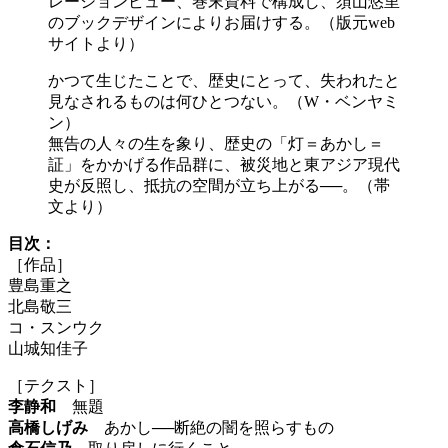
レーションビュー、巻末資料で構成し、須山悠里
のブックデザインによりお届けする。（版元web
サイトより）
かつて生じたことで、歴史にとって、失われたと
見なされるものは何ひとつない。（W・ベンヤミ
ン）
無告の人々の生を象り、歴史の「灯＝あかし＝
証」をかかげる作品群に、被災地と東アジア現代
史が反照し、抵抗の空間が立ち上がる──。（帯
文より）
目次：
［作品］
豊島重之
北島敬三
コ・スンウク
山城知佳子
［テクスト］
李静和
無題
高橋しげみ
あかし──断絶の闇を照らすもの