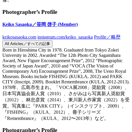
Photographer’s Profile
Keiko Sasaoka／笹岡 啓子
(Member)
keikosasaoka.com
instagram.com/keiko_sasaoka
Profile／略歴
All Articles／すべての記事
Born in Hiroshima City in 1978. Graduated from Tokyo Zokei
University in 2002. Awarded “The 12th Photo City Sagamihara
Award, New Figure Encouragement Prize”, 2012 “Photographic
Society of Japan Award”, 2010 and “VOCA (The Vision of
Contemporary Art) Encouragement Prize”, 2008, The Ueno Royal
Museum. Books include FISHING (KUKLA, 2012) and PARK
CITY (Inscript, 2009). Booklet Remembrance (KULA, 2012-2013).
1978年、広島市生まれ。「VOCA展2008」奨励賞（2008）、
日本写真協会新人賞（2010）、さがみはら写真新人奨励賞
（2012）、林忠彦賞（2014）、東川新人作家賞（2022）を受
賞。写真集に『PARK CITY』（インスクリプト、2009）、
『FISHING』（KULA、2012）、冊子シリーズ
『Remembrance』（KULA、2012〜2013年）など。
Photographer’s Profile