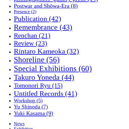
Postwar and Shōwa-Era
(8)
Presence
(2)
Publication
(42)
Remembrance
(43)
Renchan
(21)
Review
(23)
Rintaro Kameoka
(32)
Shoreline
(56)
Special Exhibitions
(60)
Takuro Yoneda
(44)
Tomonori Ryu
(15)
Untitled Records
(41)
Workshop
(5)
Yu Shinoda
(7)
Yuki Kasama
(9)
News
Exhibition