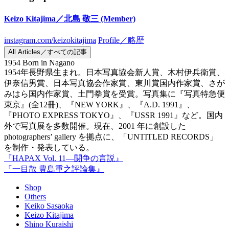
Keizo Kitajima／北島 敬三
(Member)
instagram.com/keizokitajima
Profile／略歴
All Articles／すべての記事
1954 Born in Nagano
1954年長野県生まれ。日本写真協会新人賞、木村伊兵衛賞、
伊奈信男賞、日本写真協会作家賞、東川賞国内作家賞、さが
みはら国内作家賞、土門拳賞を受賞。写真集に『写真特急便
東京』(全12冊)、『NEW YORK』、『A.D. 1991』、
『PHOTO EXPRESS TOKYO』、『USSR 1991』など。国内
外で写真展を多数開催。現在、2001 年に創設した
photographers’ gallery を拠点に、「UNTITLED RECORDS」
を制作・発表している。
『HAPAX Vol. 11—闘争の言説』
『一目散 豊島重之評論集』
Shop
Others
Keiko Sasaoka
Keizo Kitajima
Shino Kuraishi