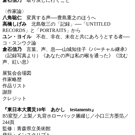
倉石信乃
取り戻しに行くこと
〈作家論〉
八角聡仁
変異する声──豊島重之のほうへ
高橋しげみ
北島敬三の「記録」──「UNTITLED
RECORDS」と「PORTRAITS」から
ユン・ヨイル
不在、非在、未在と共にあろうとする者──
コ・スンウク論
倉石信乃
言葉、声、息──山城知佳子《バーチャル継承》
（記録写真より）《あなたの声は私の喉を通った》《沈む
声、紅い息》
展覧会会場図
作家略歴
作品リスト
謝辞
クレジット
『東日本大震災10年 あかし testaments』
B5変型／上製／丸背ホローバック縢綴じ／小口三方墨箔／
244頁
監修：青森県立美術館
発行：インスクリプト