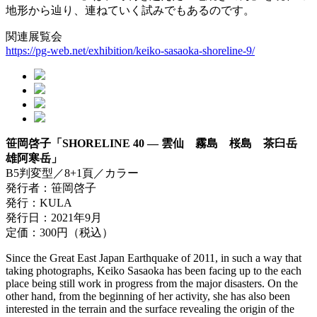
地形から辿り、連ねていく試みでもあるのです。
関連展覧会
https://pg-web.net/exhibition/keiko-sasaoka-shoreline-9/
笹岡啓子「SHORELINE 40 — 雲仙 霧島 桜島 茶臼岳
雄阿寒岳」
B5判変型／8+1頁／カラー
発行者：笹岡啓子
発行：KULA
発行日：2021年9月
定価：300円（税込）
Since the Great East Japan Earthquake of 2011, in such a way that
taking photographs, Keiko Sasaoka has been facing up to the each
place being still work in progress from the major disasters. On the
other hand, from the beginning of her activity, she has also been
interested in the terrain and the surface revealing the origin of the