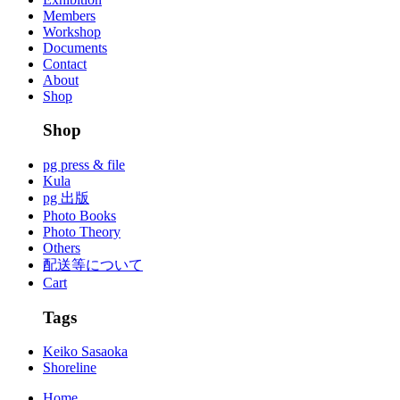
Members
Workshop
Documents
Contact
About
Shop
Shop
pg press & file
Kula
pg 出版
Photo Books
Photo Theory
Others
配送等について
Cart
Tags
Keiko Sasaoka
Shoreline
Home