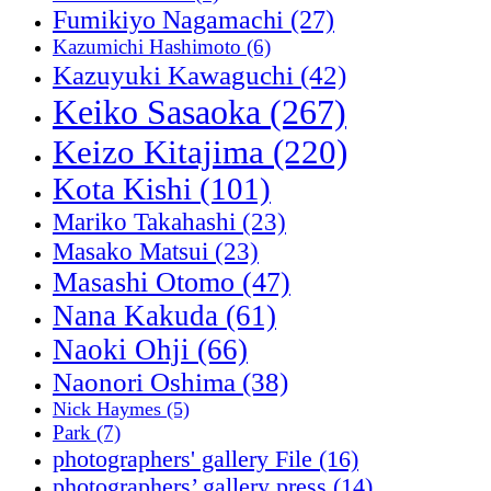
Fumikiyo Nagamachi
(27)
Kazumichi Hashimoto
(6)
Kazuyuki Kawaguchi
(42)
Keiko Sasaoka
(267)
Keizo Kitajima
(220)
Kota Kishi
(101)
Mariko Takahashi
(23)
Masako Matsui
(23)
Masashi Otomo
(47)
Nana Kakuda
(61)
Naoki Ohji
(66)
Naonori Oshima
(38)
Nick Haymes
(5)
Park
(7)
photographers' gallery File
(16)
photographers’ gallery press
(14)