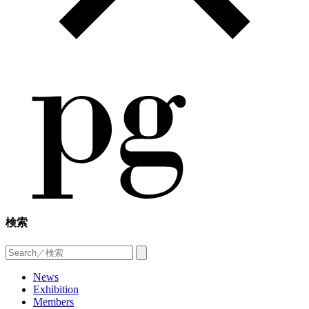
検索
News
Exhibition
Members