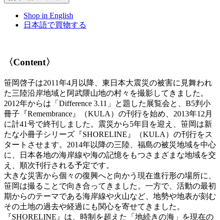
Shop in English
日本語で買物する
〈Content〉
笹岡啓子は2011年4月以降、東日本大震災の被害に見舞われ
た三陸沿岸地域と阿武隈山地の村々を撮影してきました。
2012年からは「Difference 3.11」と題した展覧会と、B5判小
冊子『Remembrance』（KULA）の刊行を始め、2013年12月
に計41号で終刊しました。震災から5年目を迎え、笹岡は新
たな小冊子シリーズ『SHORELINE』（KULA）の刊行をス
タートさせます。2014年以降の三陸、福島の被災地域を中心
に、日本各地の海岸線や海の記憶をもつさまざまな地域を交
え、順次刊行される予定です。
大きな災害から個々の復興へと向かう現在進行形の場所に、
笹岡は撮ることで向き合ってきました。一方で、活動の最初
期からのテーマである海岸線や火山など、地勢や地表が刻む
その土地の過去や経過にも関心を寄せてきました。
『SHORELINE』は、時制を超えた「地続きの海」を現在の