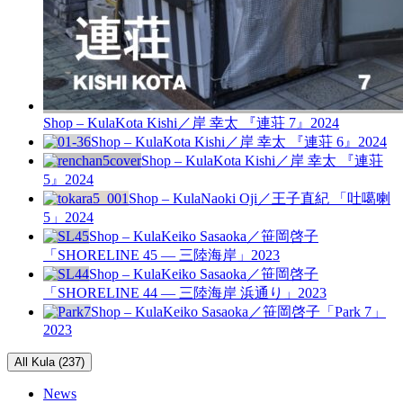
Shop – Kula
Kota Kishi／岸 幸太 『連荘 7』
2024
Shop – Kula
Kota Kishi／岸 幸太 『連荘 6』
2024
Shop – Kula
Kota Kishi／岸 幸太 『連荘
5』
2024
Shop – Kula
Naoki Oji／王子直紀 「吐噶喇
5」
2024
Shop – Kula
Keiko Sasaoka／笹岡啓子
「SHORELINE 45 — 三陸海岸」
2023
Shop – Kula
Keiko Sasaoka／笹岡啓子
「SHORELINE 44 — 三陸海岸 浜通り」
2023
Shop – Kula
Keiko Sasaoka／笹岡啓子「Park 7」
2023
All Kula (237)
News