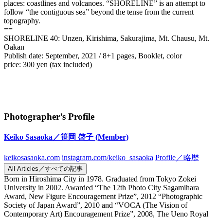
places: coastlines and volcanoes. “SHORELINE” is an attempt to
follow “the contiguous sea” beyond the tense from the current
topography.
==
SHORELINE 40: Unzen, Kirishima, Sakurajima, Mt. Chausu, Mt.
Oakan
Publish date: September, 2021 / 8+1 pages, Booklet, color
price: 300 yen (tax included)
Photographer’s Profile
Keiko Sasaoka／笹岡 啓子
(Member)
keikosasaoka.com
instagram.com/keiko_sasaoka
Profile／略歴
All Articles／すべての記事
Born in Hiroshima City in 1978. Graduated from Tokyo Zokei
University in 2002. Awarded “The 12th Photo City Sagamihara
Award, New Figure Encouragement Prize”, 2012 “Photographic
Society of Japan Award”, 2010 and “VOCA (The Vision of
Contemporary Art) Encouragement Prize”, 2008, The Ueno Royal