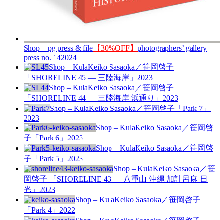
Shop – pg press & file
【30%OFF】
photographers’ gallery
press no. 14
2024
Shop – Kula
Keiko Sasaoka／笹岡啓子
「SHORELINE 45 — 三陸海岸」
2023
Shop – Kula
Keiko Sasaoka／笹岡啓子
「SHORELINE 44 — 三陸海岸 浜通り」
2023
Shop – Kula
Keiko Sasaoka／笹岡啓子「Park 7」
2023
Shop – Kula
Keiko Sasaoka／笹岡啓
子「Park 6」
2023
Shop – Kula
Keiko Sasaoka／笹岡啓
子「Park 5」
2023
Shop – Kula
Keiko Sasaoka／笹
岡啓子 「SHORELINE 43 — 八重山 沖縄 加計呂麻 日
光」
2023
Shop – Kula
Keiko Sasaoka／笹岡啓子
「Park 4」
2022