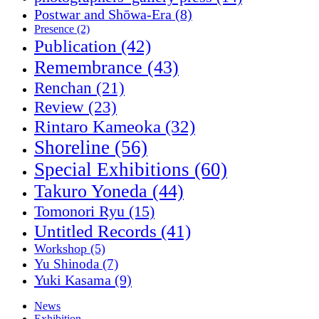
Postwar and Shōwa-Era
(8)
Presence
(2)
Publication
(42)
Remembrance
(43)
Renchan
(21)
Review
(23)
Rintaro Kameoka
(32)
Shoreline
(56)
Special Exhibitions
(60)
Takuro Yoneda
(44)
Tomonori Ryu
(15)
Untitled Records
(41)
Workshop
(5)
Yu Shinoda
(7)
Yuki Kasama
(9)
News
Exhibition