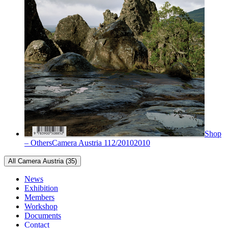
Shop
– Others
Camera Austria 112/2010
2010
All Camera Austria (35)
News
Exhibition
Members
Workshop
Documents
Contact