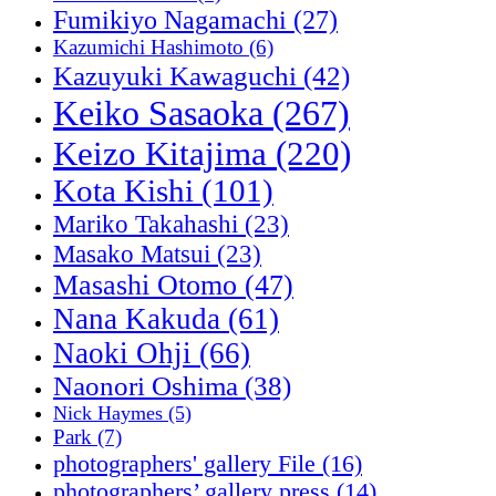
Fumikiyo Nagamachi
(27)
Kazumichi Hashimoto
(6)
Kazuyuki Kawaguchi
(42)
Keiko Sasaoka
(267)
Keizo Kitajima
(220)
Kota Kishi
(101)
Mariko Takahashi
(23)
Masako Matsui
(23)
Masashi Otomo
(47)
Nana Kakuda
(61)
Naoki Ohji
(66)
Naonori Oshima
(38)
Nick Haymes
(5)
Park
(7)
photographers' gallery File
(16)
photographers’ gallery press
(14)