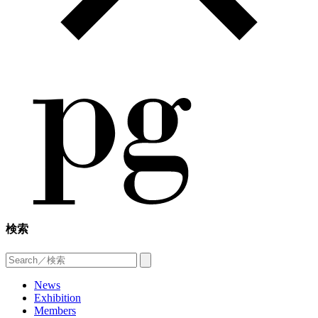
検索
News
Exhibition
Members