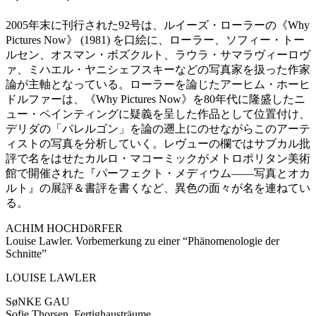
2005年末に刊行された92号は、ルイーズ・ローラーの《Why
Pictures Now》 (1981) を口絵に、ローラー、ソフィー・トー
ルセン、オスマン・ボズクルト、ラウラ・サマラヴィーロヴ
ァ、ミハエル・ヤニシェフスキーなどの写真家を扱った作家
論が主軸となっている。ローラーを論じたアーヒム・ホーヒ
ドルファーは、《Why Pictures Now》を80年代に隆盛したニ
ュー・ペインティングに疑義を呈した作品として位置付け、
デリダの「パレルゴン」を論の遡上にのせながらこのアーテ
ィストの写真を分析していく。レヴューの欄ではサブカル批
評で名をはせたカルロ・マコーミックがメトロポリタン美術
館で開催された『パーフェクト・メディウム――写真とオカ
ルト』の展評＆書評を書くなど、異色の面々が名を連ねてい
る。
ACHIM HOCHDöRFER
Louise Lawler. Vorbemerkung zu einer “Phänomenologie der
Schnitte”
LOUISE LAWLER
SøNKE GAU
Sofie Thorsen. Fertighausträume