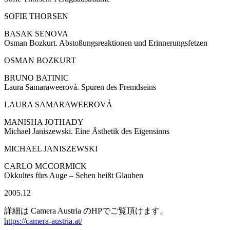
SOFIE THORSEN
BASAK SENOVA
Osman Bozkurt. Abstoßungsreaktionen und Erinnerungsfetzen
OSMAN BOZKURT
BRUNO BATINIC
Laura Samaraweerová. Spuren des Fremdseins
LAURA SAMARAWEEROVÁ
MANISHA JOTHADY
Michael Janiszewski. Eine Ästhetik des Eigensinns
MICHAEL JANISZEWSKI
CARLO MCCORMICK
Okkultes fürs Auge – Sehen heißt Glauben
2005.12
詳細は Camera Austria のHPでご覧頂けます。
https://camera-austria.at/