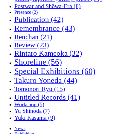
Postwar and Shōwa-Era
(8)
Presence
(2)
Publication
(42)
Remembrance
(43)
Renchan
(21)
Review
(23)
Rintaro Kameoka
(32)
Shoreline
(56)
Special Exhibitions
(60)
Takuro Yoneda
(44)
Tomonori Ryu
(15)
Untitled Records
(41)
Workshop
(5)
Yu Shinoda
(7)
Yuki Kasama
(9)
News
Exhibition