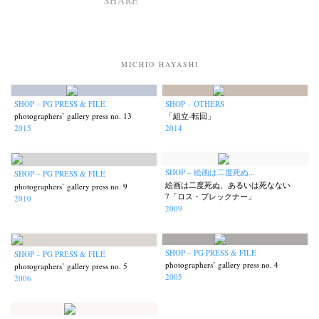
SHARE
MICHIO HAYASHI
SHOP – PG PRESS & FILE
SHOP – OTHERS
photographers’ gallery press no. 13
「組立‐転回」
2015
2014
SHOP – 絵画は二度死ぬ...
SHOP – PG PRESS & FILE
絵画は二度死ぬ、あるいは死なない
photographers’ gallery press no. 9
7「ロス・ブレックナー」
2010
2009
SHOP – PG PRESS & FILE
SHOP – PG PRESS & FILE
News
Exhibition
Members
Workshop
Documents
Contact
About
Shop
photographers’ gallery press no. 4
photographers’ gallery press no. 5
2005
2006
Terms & Privacy Policy
Bookstores
Newsletter