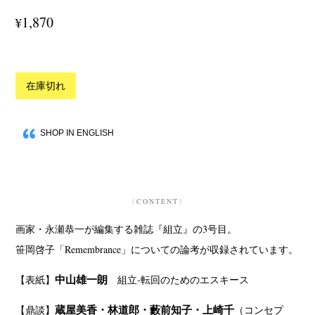
1,870
¥
在庫切れ
SHOP IN ENGLISH
〈CONTENT〉
画家・永瀬恭一が編集する雑誌『組立』の3号目。
笹岡啓子「Remembrance」についての論考が収録されています。
中山雄一朗
【表紙】
組立‐転回のためのエスキース
蔵屋美香・林道郎・藪前知子・上崎千
【鼎談】
（コンセプ