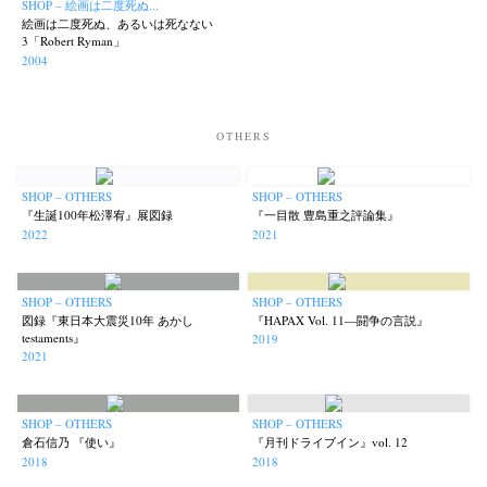
SHOP – 絵画は二度死ぬ...
絵画は二度死ぬ、あるいは死なない
3「Robert Ryman」
2004
Akifumi Tanaka
Fumikiyo Nagamachi
Kazumichi Hashimoto
(7)
(27)
(6)
Kazuyuki Kawaguchi
Keiko Sasaoka
Keizo Kitajima
(42)
(267)
(220)
OTHERS
Kota Kishi
Mariko Takahashi
Masako Matsui
Masashi Otomo
(101)
(23)
(23)
(47)
Nana Kakuda
Naoki Ohji
Naonori Oshima
Nick Haymes
(61)
(66)
(38)
(5)
SHOP – OTHERS
SHOP – OTHERS
Park
photographers' gallery File
photographers’ gallery press
(7)
(16)
(14)
『生誕100年松澤宥』展図録
『一目散 豊島重之評論集』
Postwar and Shōwa-Era
Presence
Publication
Remembrance
(8)
(2)
(42)
(43)
2022
2021
Renchan
Review
Rintaro Kameoka
Shoreline
(21)
(23)
(32)
(56)
Special Exhibitions
Takuro Yoneda
Tomonori Ryu
(60)
(44)
(15)
SHOP – OTHERS
SHOP – OTHERS
Untitled Records
Workshop
Yu Shinoda
Yuki Kasama
(41)
(5)
(7)
(9)
図録『東日本大震災10年 あかし
『HAPAX Vol. 11—闘争の言説』
testaments』
2019
2021
SHOP – OTHERS
SHOP – OTHERS
倉石信乃 『使い』
『月刊ドライブイン』vol. 12
2018
2018