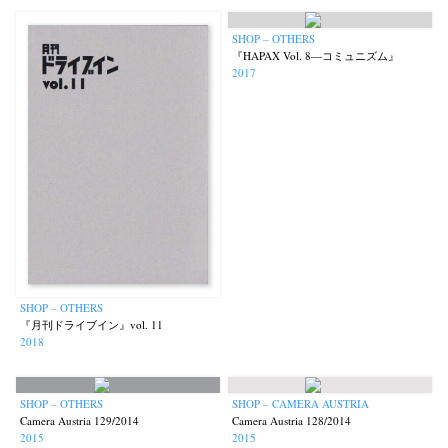
SHOP – OTHERS
『HAPAX Vol. 8—コミュニズム』
2017
SHOP – OTHERS
『月刊ドライブイン』vol. 11
2018
SHOP – OTHERS
SHOP – CAMERA AUSTRIA
Camera Austria 129/2014
Camera Austria 128/2014
2015
2015