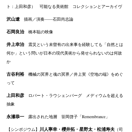
ト：上田和彦） 可能なる美術館 コレクションとアーカイヴ
沢山遼
描画／演奏——石田尚志論
石岡良治
橋本聡の映像
井上幸治
震災という未曽有の出来事を経験しても「自然とは
何か」という問いが日本の現代美術から発せられないのは何故
か
古谷利裕
機械の冥界と魂の冥界／井上実《空地の端》をめぐ
って
上田和彦
ロバート・ラウシェンバーグ メディウムを超える
抽象
永瀬恭一
露出された地層 笹岡啓子「Remembrance」
川人寧幸・櫻井拓・星野太・松浦寿夫
【シンポジウム】
（司