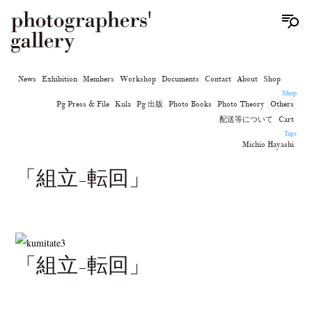
News
Exhibition
Members
Workshop
Documents
Contact
About
Shop
Shop
Pg Press & File
Kula
Pg 出版
Photo Books
Photo Theory
Others
配送等について
Cart
Tags
Michio Hayashi
「組立‐転回」
「組立‐転回」