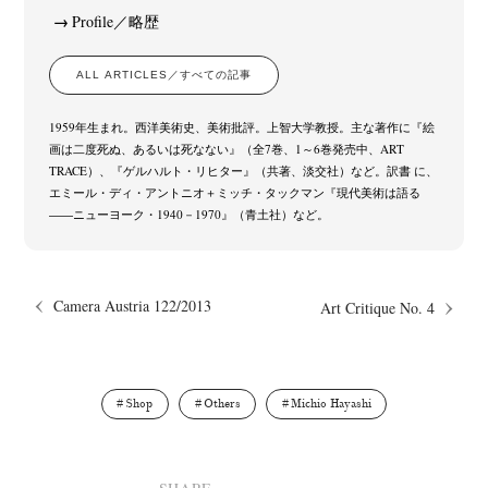
Profile／略歴
ALL ARTICLES／すべての記事
1959年生まれ。西洋美術史、美術批評。上智大学教授。主な著作に『絵
画は二度死ぬ、あるいは死なない』（全7巻、1～6巻発売中、ART
TRACE）、『ゲルハルト・リヒター』（共著、淡交社）など。訳書 に、
エミール・ディ・アントニオ＋ミッチ・タックマン『現代美術は語る
――ニューヨーク・1940－1970』（青土社）など。
Camera Austria 122/2013
Art Critique No. 4
Shop
Others
Michio Hayashi