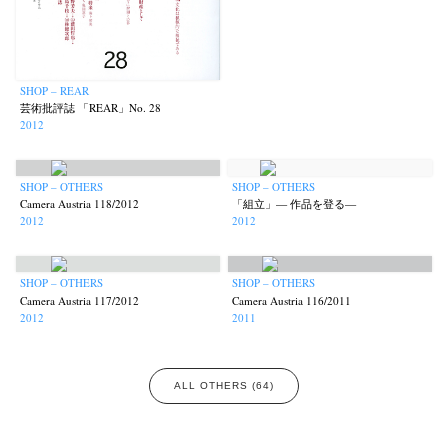
SHOP – REAR
芸術批評誌 「REAR」No. 28
2012
SHOP – OTHERS
SHOP – OTHERS
Camera Austria 118/2012
「組立」— 作品を登る—
2012
2012
SHOP – OTHERS
SHOP – OTHERS
Camera Austria 117/2012
Camera Austria 116/2011
2012
2011
ALL OTHERS (64)