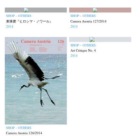
SHOP – OTHERS
SHOP – OTHERS
東琢磨『ヒロシマ・ノワール』
Camera Austria 127/2014
2014
2014
SHOP – OTHERS
Art Critique No. 4
2014
SHOP – OTHERS
Camera Austria 126/2014