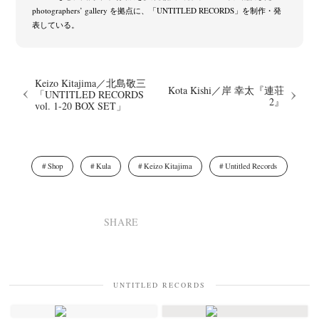
photographers’ gallery を拠点に、「UNTITLED RECORDS」を制作・発
表している。
Keizo Kitajima／北島敬三
Kota Kishi／岸 幸太『連荘
「UNTITLED RECORDS
2』
vol. 1-20 BOX SET」
Shop
Kula
Keizo Kitajima
Untitled Records
SHARE
UNTITLED RECORDS