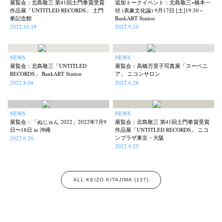
展覧会：北島敬三 第41回土門拳賞受賞
追加トークイベント：北島敬三×橋本一
作品展「UNTITLED RECORDS」 土門
径 (表象文化論) 9月17日 [土]19:30～
拳記念館
BankART Station
2022.10.19
2022.9.10
NEWS
NEWS
展覧会：北島敬三「UNTITLED
展覧会：高橋万里子写真展「スーベニ
RECORDS」 BankART Station
ア」 ニコンサロン
2022.8.08
2022.6.28
NEWS
NEWS
展覧会：「ぬじゅん 2022」2022年7月9
展覧会：北島敬三 第41回土門拳賞受賞
日〜18日 in 沖縄
作品展「UNTITLED RECORDS」 ニコ
ンプラザ東京・大阪
2022.6.26
2022.4.25
ALL KEIZO KITAJIMA (137)