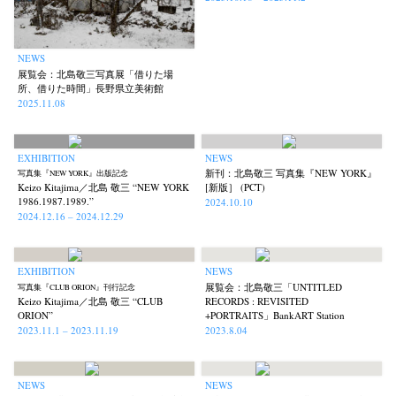
NEWS
展覧会：北島敬三写真展「借りた場
所、借りた時間」長野県立美術館
2025.11.08
EXHIBITION
NEWS
新刊：北島敬三 写真集『NEW YORK』
写真集『NEW YORK』出版記念
Keizo Kitajima／北島 敬三 “NEW YORK
[新版］ (PCT)
1986.1987.1989.”
2024.10.10
2024.12.16 – 2024.12.29
EXHIBITION
NEWS
展覧会：北島敬三「UNTITLED
写真集『CLUB ORION』刊行記念
Keizo Kitajima／北島 敬三 “CLUB
RECORDS : REVISITED
ORION”
+PORTRAITS」BankART Station
2023.11.1 – 2023.11.19
2023.8.04
NEWS
NEWS