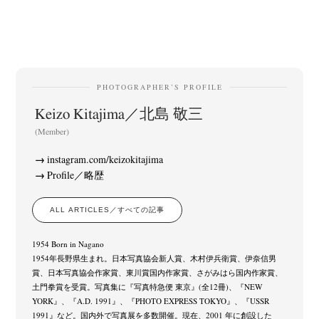
PHOTOGRAPHER’S PROFILE
Keizo Kitajima／北島 敬三
(Member)
instagram.com/keizokitajima
Profile／略歴
ALL ARTICLES／すべての記事
1954 Born in Nagano
1954年長野県生まれ。日本写真協会新人賞、木村伊兵衛賞、伊奈信男
賞、日本写真協会作家賞、東川賞国内作家賞、さがみはら国内作家賞、
土門拳賞を受賞。写真集に『写真特急便 東京』(全12冊)、『NEW
YORK』、『A.D. 1991』、『PHOTO EXPRESS TOKYO』、『USSR
1991』など。国内外で写真展を多数開催。現在、2001 年に創設した