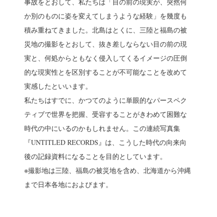
事故をとおして、私たちは「目の前の現実が、突然何
か別のものに姿を変えてしまうような経験」を幾度も
積み重ねてきました。北島はとくに、三陸と福島の被
災地の撮影をとおして、抜き差しならない目の前の現
実と、何処からともなく侵入してくるイメージの圧倒
的な現実性とを区別することが不可能なことを改めて
実感したといいます。
私たちはすでに、かつてのように単眼的なパースペク
ティブで世界を把握、受容することがきわめて困難な
時代の中にいるのかもしれません。この連続写真集
『UNTITLED RECORDS』は、こうした時代の向来向
後の記録資料になることを目的としています。
※撮影地は三陸、福島の被災地を含め、北海道から沖縄
まで日本各地におよびます。