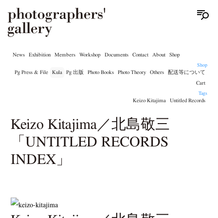
News
Exhibition
Members
Workshop
Documents
Contact
About
Shop
Shop
Pg Press & File
Kula
Pg 出版
Photo Books
Photo Theory
Others
配送等について
Cart
Tags
Keizo Kitajima
Untitled Records
Keizo Kitajima／北島敬三
「UNTITLED RECORDS
INDEX」