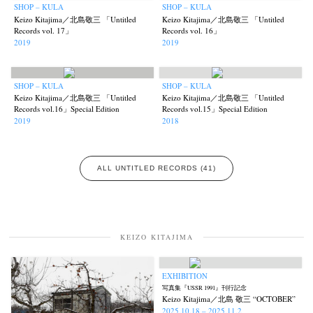
SHOP – KULA
SHOP – KULA
photographers' gallery File
photographers’ gallery press
(16)
(14)
Keizo Kitajima／北島敬三 「Untitled
Keizo Kitajima／北島敬三 「Untitled
Records vol. 17」
Records vol. 16」
Postwar and Shōwa-Era
Presence
Publication
Remembrance
(8)
(2)
(42)
(43)
2019
2019
Renchan
Review
Rintaro Kameoka
Shoreline
Special Exhibitions
(21)
(23)
(32)
(56)
(60)
Takuro Yoneda
Tomonori Ryu
Untitled Records
Workshop
(44)
(15)
(41)
(5)
SHOP – KULA
SHOP – KULA
Yu Shinoda
Yuki Kasama
(7)
(9)
Keizo Kitajima／北島敬三 「Untitled
Keizo Kitajima／北島敬三 「Untitled
Records vol.16」Special Edition
Records vol.15」Special Edition
2019
2018
ALL UNTITLED RECORDS (41)
KEIZO KITAJIMA
EXHIBITION
写真集『USSR 1991』刊行記念
Keizo Kitajima／北島 敬三 “OCTOBER”
2025.10.18 – 2025.11.2