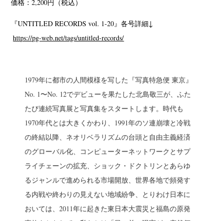
価格：2,200円（税込）
『UNTITLED RECORDS vol. 1-20』各号詳細↓
https://pg-web.net/tags/untitled-records/
1979年に都市の人間模様を写した『写真特急便 東京』
No. 1〜No. 12でデビューを果たした北島敬三が、ふた
たび連続写真展と写真集をスタートします。時代も
1970年代とは大きくかわり、1991年のソ連崩壊と冷戦
の終結以降、ネオリベラリズムの台頭と自由主義経済
のグローバル化、コンピューターネットワークとサプ
ライチェーンの拡充、ショック・ドクトリンとあらゆ
るジャンルで進められる市場開放、世界各地で頻発す
る内戦や終わりの見えない地域紛争、とりわけ日本に
おいては、2011年に起きた東日本大震災と福島の原発