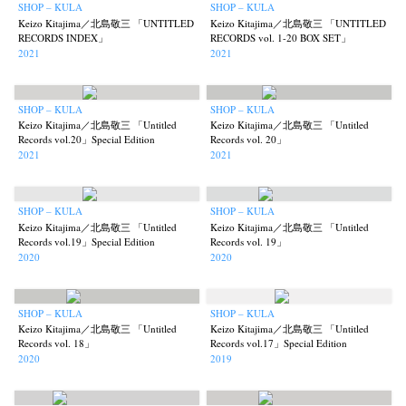
SHOP – KULA
SHOP – KULA
Keizo Kitajima／北島敬三 「UNTITLED
Keizo Kitajima／北島敬三 「UNTITLED
RECORDS INDEX」
RECORDS vol. 1-20 BOX SET」
2021
2021
SHOP – KULA
SHOP – KULA
Keizo Kitajima／北島敬三 「Untitled
Keizo Kitajima／北島敬三 「Untitled
Records vol.20」Special Edition
Records vol. 20」
2021
2021
News
Exhibition
Members
Workshop
Documents
Contact
About
Shop
SHOP – KULA
SHOP – KULA
Terms & Privacy Policy
Bookstores
Newsletter
Keizo Kitajima／北島敬三 「Untitled
Keizo Kitajima／北島敬三 「Untitled
Records vol.19」Special Edition
Records vol. 19」
2020
2020
SHOP – KULA
SHOP – KULA
Akifumi Tanaka
Fumikiyo Nagamachi
Kazumichi Hashimoto
Keizo Kitajima／北島敬三 「Untitled
Keizo Kitajima／北島敬三 「Untitled
(7)
(27)
(6)
Records vol. 18」
Records vol.17」Special Edition
Kazuyuki Kawaguchi
Keiko Sasaoka
Keizo Kitajima
Kota Kishi
(42)
(267)
(220)
(101)
2020
2019
Mariko Takahashi
Masako Matsui
Masashi Otomo
Nana Kakuda
(23)
(23)
(47)
(61)
Naoki Ohji
Naonori Oshima
Nick Haymes
Park
(66)
(38)
(5)
(7)