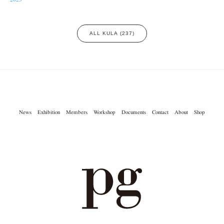
ALL KULA (237)
News
Exhibition
Members
Workshop
Documents
Contact
About
Shop