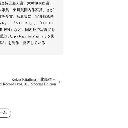
本写真協会新人賞、木村伊兵衛賞、
作家賞、東川賞国内作家賞、さが
賞を受賞。写真集に『写真特急便
K』、『A.D. 1991』、『PHOTO
USSR 1991』など。国内外で写真展を
photographers’ gallery を拠
CORDS」を制作・発表している。
Keizo Kitajima
Kota Kishi
(267)
(220)
(101)
Oshima
Nick Haymes
Park
(38)
(5)
(7)
Remembrance
Renchan
Review
(42)
(43)
(21)
(23)
Workshop
Yu Shinoda
Yuki Kasama
41)
(5)
(7)
(9)
Keizo Kitajima／北島敬三
d Records vol.10」Special Edition
ords