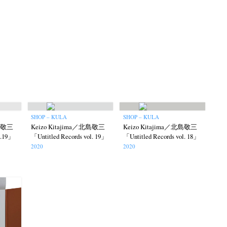
SHOP – KULA
SHOP – KULA
北島敬三
Keizo Kitajima／北島敬三
Keizo Kitajima／北島敬三
l.19」
「Untitled Records vol. 19」
「Untitled Records vol. 18」
2020
2020