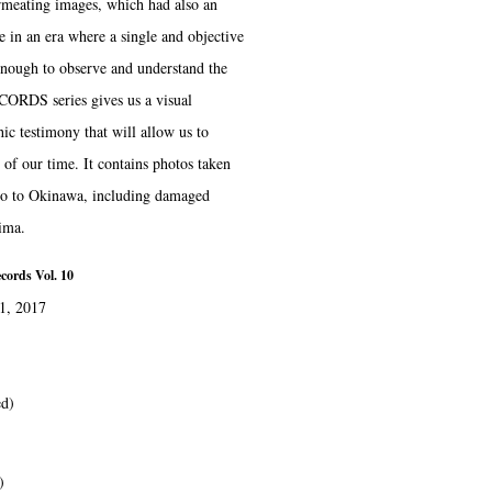
ermeating images, which had also an
 in an era where a single and objective
enough to observe and understand the
RDS series gives us a visual
hic testimony that will allow us to
e of our time. It contains photos taken
o to Okinawa, including damaged
ima.
cords Vol. 10
21, 2017
ed)
)