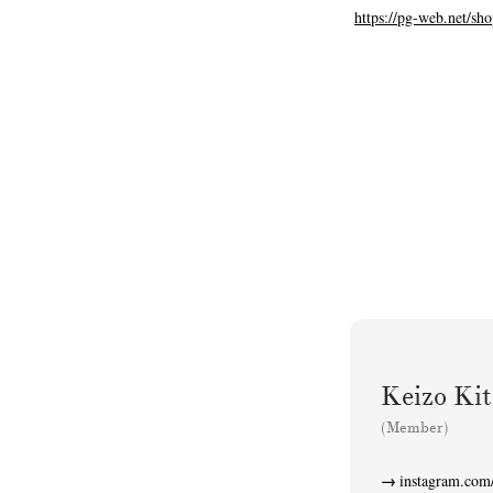
https://pg-web.net/sh
Keizo K
(Member)
instagram.com/
N