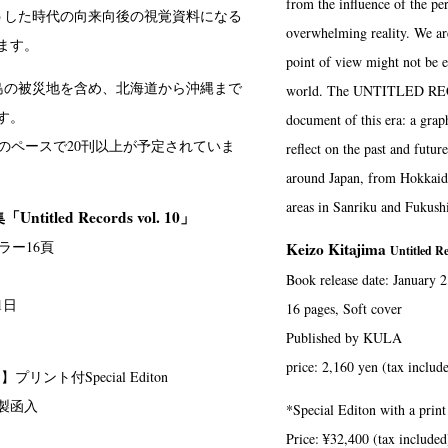
from the influence of the p
こうした時代の向来向後の視覚資料になる
overwhelming reality. We are
ます。
point of view might not be 
島の被災地を含め、北海道から沖縄まで
world. The UNTITLED RECO
す。
document of this era: a grap
回のペースで20刊以上が予定されていま
reflect on the past and futur
around Japan, from Hokkaid
areas in Sanriku and Fukush
itled Records vol. 10」
ラー16頁
Keizo Kitajima
Untitled Re
Book release date: January 
1日
16 pages, Soft cover
Published by KULA
price: 2,160 yen (tax includ
リント付Special Editon
製函入
*Special Editon with a print
Price: ¥32,400 (tax included