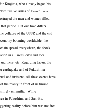
 for Kitajima, who already began his
 with twelve issues of
Photo Express
portrayed the men and women filled
that period. But our time differs
the collapse of the USSR and the end
l economy booming worldwide, the
 chain spread everywhere, the shock
tion in all areas, civil and local
and there, etc. Regarding Japan, the
ku earthquake and of Fukushima
ruel and insistent. All these events have
at the reality in front of us turned
entirely unfamiliar. While
area in Fukushima and Sanriku,
aggering reality before him was not free