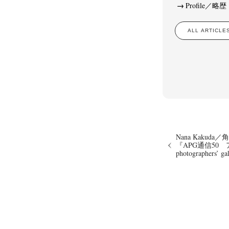
Profile／略歴
ALL ARTIC
Akifumi Tanaka
Fumikiyo Nagamachi
(7)
Mariko Takahashi
Masako Mats
(23)
photographers' gallery File
photographers’ 
(16)
Rintaro Kameoka
Shoreline
Special Exh
(32)
(56)
Nana Kakuda
『APG通信50
photographers