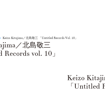
Keizo Kitajima／北島敬三 「Untitled Records Vol. 10」
itajima／北島敬三
d Records vol. 10」
Keizo Ki
「Untitled R