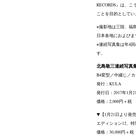
RECORDS』は、
ことを目的としてい
※撮影地は三陸、福
日本各地におよびま
※連続写真集は年4
す。
北島敬三連続写真集「Unt
B4変型／中綴じ／カ
発行：KULA
発行日：2017年1月2
価格：2,000円＋税
▼【1月21日より発売】プ
エディション12、特
価格：30,000円＋税