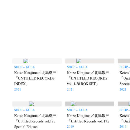
SHOP – KULA
SHOP – KULA
SHOP 
Keizo Kitajima／北島敬三
Keizo Kitajima／北島敬三
Keiz
「UNTITLED RECORDS
「UNTITLED RECORDS
「Untit
INDEX」
vol. 1-20 BOX SET」
Specia
2021
2021
2021
SHOP – KULA
SHOP – KULA
SHOP 
Keizo Kitajima／北島敬三
Keizo Kitajima／北島敬三
Keiz
「Untitled Records vol.17」
「Untitled Records vol. 17」
「Untit
Special Edition
2019
2019