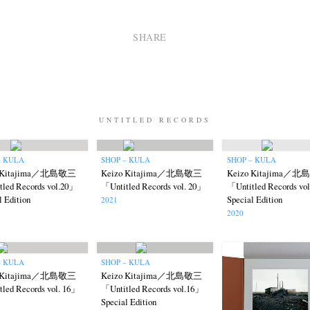
SHARE
UNTITLED RECORDS
– KULA
SHOP – KULA
SHOP – KULA
o Kitajima／北島敬三
Keizo Kitajima／北島敬三
Keizo Kitajima／
led Records vol.20」
「Untitled Records vol. 20」
「Untitled Records vo
l Edition
Special Edition
2021
2020
– KULA
SHOP – KULA
o Kitajima／北島敬三
Keizo Kitajima／北島敬三
led Records vol. 16」
「Untitled Records vol.16」
Special Edition