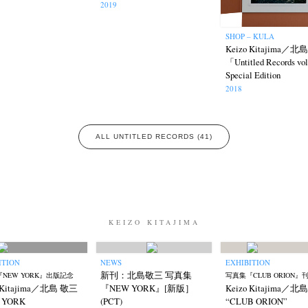
2019
SHOP – KULA
Keizo Kitajima／
「Untitled Records vo
Special Edition
2018
ALL UNTITLED RECORDS (41)
KEIZO KITAJIMA
ITION
NEWS
EXHIBITION
新刊：北島敬三 写真集
NEW YORK』出版記念
写真集『CLUB ORION』
o Kitajima／北島 敬三
『NEW YORK』[新版］
Keizo Kitajima／北
 YORK
(PCT)
“CLUB ORION”