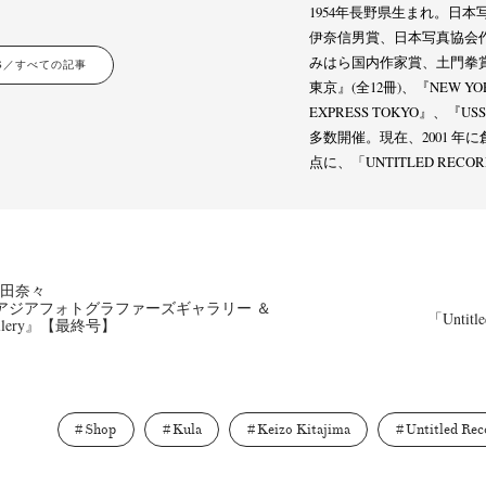
1954年長野県生まれ。日
Terms & Privacy Policy
Bookstores
Newsletter
伊奈信男賞、日本写真協会
みはら国内作家賞、土門拳
LES／すべての記事
東京』(全12冊)、『NEW YOR
EXPRESS TOKYO』、『
多数開催。現在、2001 年に創設した 
点に、「UNTITLED RE
Kazumichi Hashimoto
Kazuyuki Kawaguchi
Keiko Sasaoka
(27)
(6)
(42)
ui
Masashi Otomo
Nana Kakuda
Naoki Ohji
Naonori 
(23)
(47)
(61)
(66)
gallery press
Postwar and Shōwa-Era
Presence
Publication
(14)
(8)
(2)
ibitions
Takuro Yoneda
Tomonori Ryu
Untitled Records
(60)
(44)
(15)
(
／角田奈々
 アジアフォトグラファーズギャラリー ＆
「Untitle
’ gallery』【最終号】
Shop
Kula
Keizo Kitajima
Untitled Rec