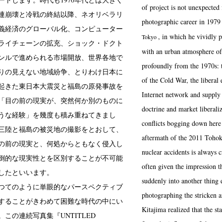
of project is not unexpected
のソ連崩壊と冷戦の終結以降、ネオリベラリ
photographic career in 1979
義経済のグローバル化、コンピューター
, in which he vividly 
Tokyo
ライチェーンの拡充、ショック・ドクト
with an urban atmosphere of 
ンルで進められる市場開放、世界各地で
profoundly from the 1970s: 
りの見えない地域紛争、とりわけ日本に
of the Cold War, the libera
年に起きた東日本大震災と福島の原発事故を
Internet network and supply
「目の前の現実が、突然何か別のものに
doctrine and market liberaliza
うな経験」を幾度も積み重ねてきまし
conflicts bogging down here 
三陸と福島の被災地の撮影をとおして、
aftermath of the 2011 Toho
の前の現実と、何処からともなく侵入し
nuclear accidents is always c
倒的な現実性とを区別することが不可能
often given the impression th
したといいます。
suddenly into another thing 
つてのように単眼的なパースペクティブ
photographing the stricken 
することがきわめて困難な時代の中にい
Kitajima realized that the st
この連続写真集『UNTITLED