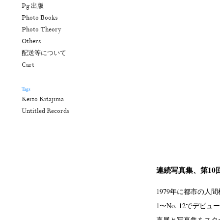
Pg 出版
Photo Books
Photo Theory
Others
配送等について
Cart
Tags
Keizo Kitajima
Untitled Records
連続写真集、第10
1979年に都市の人
1〜No. 12でデ
真展と写真集をスタ