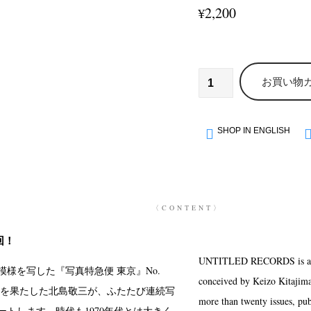
2,200
¥
お買い物
SHOP IN ENGLISH
〈CONTENT〉
回！
UNTITLED RECORDS is a new
間模様を写した『写真特急便 東京』No.
conceived by Keizo Kitajima
ビューを果たした北島敬三が、ふたたび連続写
more than twenty issues, pub
ートします。時代も1970年代とは大きく