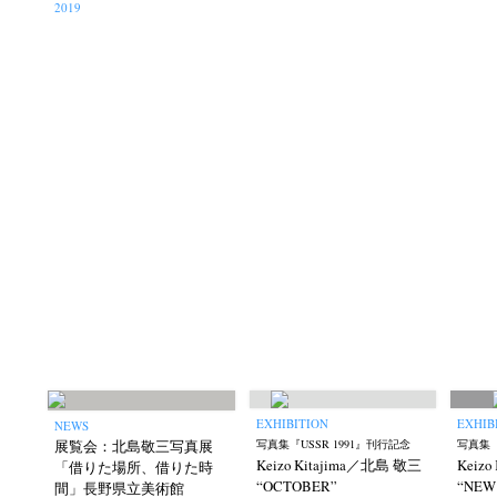
2019
EXHIBITION
EXHIB
NEWS
展覧会：北島敬三写真展
写真集『USSR 1991』刊行記念
写真集『
Keizo Kitajima／北島 敬三
Keiz
「借りた場所、借りた時
“OCTOBER”
“NEW
間」長野県立美術館