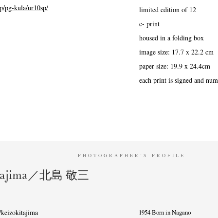
op/pg-kula/ur10sp/
limited edition of 12
c- print
housed in a folding box
image size: 17.7 x 22.2 cm
paper size: 19.9 x 24.4cm
each print is signed and nu
PHOTOGRAPHER’S PROFILE
itajima／北島 敬三
keizokitajima
1954 Born in Nagano
ews
Exhibition
Members
Workshop
Documents
Contact
About
Sh