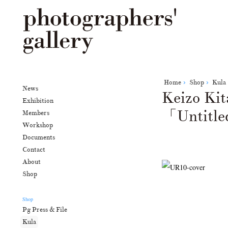
Home
Shop
Kula
News
Keizo K
Exhibition
「Untitle
Members
Workshop
Documents
Contact
About
Shop
Shop
Pg Press & File
Kula