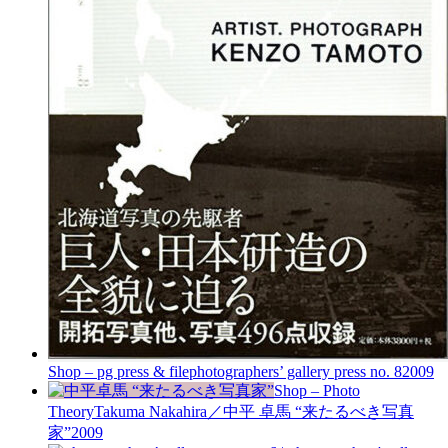
Shop – pg press & file
photographers’ gallery press no. 8
2009
Shop – Photo
Theory
Takuma Nakahira／中平 卓馬 “来たるべき写真
家”
2009