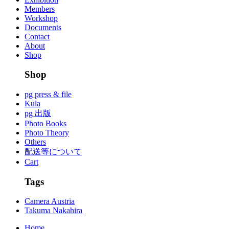
Members
Workshop
Documents
Contact
About
Shop
Shop
pg press & file
Kula
pg 出版
Photo Books
Photo Theory
Others
配送等について
Cart
Tags
Camera Austria
Takuma Nakahira
Home