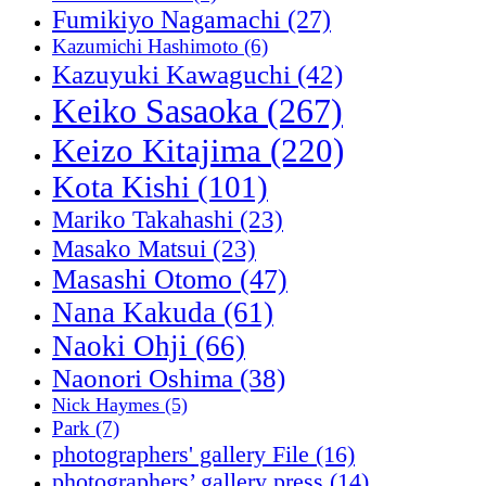
Fumikiyo Nagamachi
(27)
Kazumichi Hashimoto
(6)
Kazuyuki Kawaguchi
(42)
Keiko Sasaoka
(267)
Keizo Kitajima
(220)
Kota Kishi
(101)
Mariko Takahashi
(23)
Masako Matsui
(23)
Masashi Otomo
(47)
Nana Kakuda
(61)
Naoki Ohji
(66)
Naonori Oshima
(38)
Nick Haymes
(5)
Park
(7)
photographers' gallery File
(16)
photographers’ gallery press
(14)