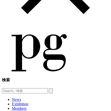
検索
News
Exhibition
Members