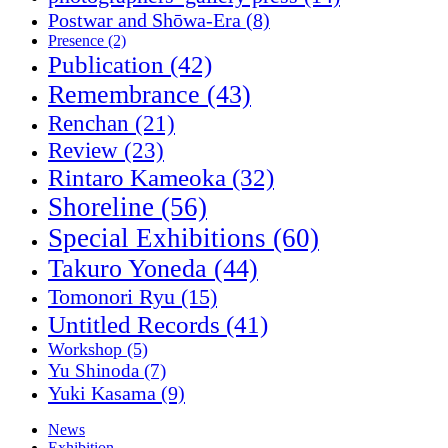
Postwar and Shōwa-Era
(8)
Presence
(2)
Publication
(42)
Remembrance
(43)
Renchan
(21)
Review
(23)
Rintaro Kameoka
(32)
Shoreline
(56)
Special Exhibitions
(60)
Takuro Yoneda
(44)
Tomonori Ryu
(15)
Untitled Records
(41)
Workshop
(5)
Yu Shinoda
(7)
Yuki Kasama
(9)
News
Exhibition