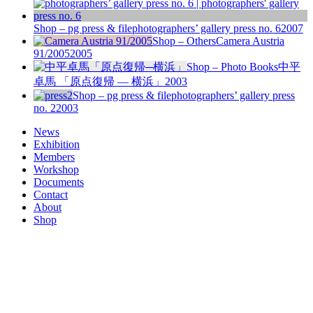
Shop – pg press & file
photographers’ gallery press no. 6
2007
Shop – Others
Camera Austria
91/2005
2005
Shop – Photo Books
中平
卓馬 「原点復帰 — 横浜」
2003
Shop – pg press & file
photographers’ gallery press
no. 2
2003
News
Exhibition
Members
Workshop
Documents
Contact
About
Shop