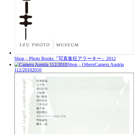
Shop – Photo Books
『写真集狂アラーキー』
2012
Shop – Others
Camera Austria
112/2010
2010