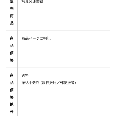
販
写真関連書籍
売
商
品
商
商品ページに明記
品
価
格
商
送料
品
振込手数料 (銀行振込／郵便振替)
価
格
以
外