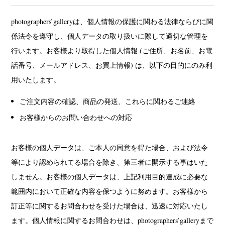
Kota Kishi
Mariko Takahashi
Masako Matsui
Masashi Otomo
(101)
(23)
(23)
(47)
photographers’galleryは、個人情報の保護に関わる法律ならびに関
Nana Kakuda
Naoki Ohji
Naonori Oshima
Nick Haymes
(61)
(66)
(38)
(5)
係法令を遵守し、個人データの取り扱いに際して適切な管理を
Park
photographers' gallery File
photographers’ gallery press
(7)
(16)
(14)
行います。お客様より取得した個人情報 (ご住所、お名前、お電
Postwar and Shōwa-Era
Presence
Publication
Remembrance
(8)
(2)
(42)
(43)
話番号、メールアドレス、お買上情報) は、以下の目的にのみ利
Renchan
Review
Rintaro Kameoka
Shoreline
(21)
(23)
(32)
(56)
用いたします。
Special Exhibitions
Takuro Yoneda
Tomonori Ryu
(60)
(44)
(15)
Untitled Records
Workshop
Yu Shinoda
Yuki Kasama
(41)
(5)
(7)
(9)
ご注文内容の確認、商品の発送、これらに関わるご連絡
お客様からのお問い合わせへの対応
お客様の個人データは、ご本人の同意を得た場合、および法令
等により認められてる場合を除き、第三者に開示する事はいた
しません。お客様の個人データは、上記利用目的達成に必要な
範囲内において正確な内容を保つように努めます。お客様から
訂正等に関するお問合わせを受けた場合は、迅速に対応いたし
ます。個人情報に関するお問合わせは、photographers’galleryまで