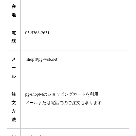
在
地
電
03-5368-2631
話
メ
shop
@
pg-web.net
ー
ル
注
pg-shop内のショッピングカートを利用
文
メールまたは電話でのご注文も承ります
方
法