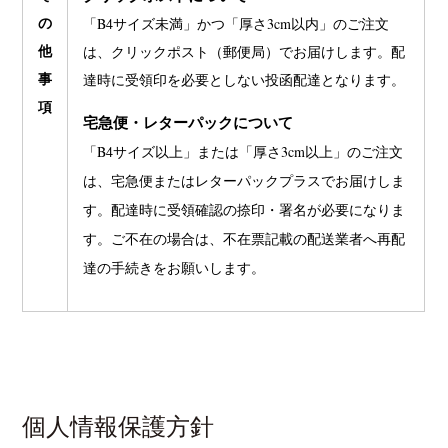
の
「B4サイズ未満」かつ「厚さ3cm以内」のご注文
他
は、クリックポスト（郵便局）でお届けします。配
事
達時に受領印を必要としない投函配達となります。
項
宅急便・レターパックについて
「B4サイズ以上」または「厚さ3cm以上」のご注文
は、宅急便またはレターパックプラスでお届けしま
す。配達時に受領確認の捺印・署名が必要になりま
す。ご不在の場合は、不在票記載の配送業者へ再配
達の手続きをお願いします。
News
Exhibition
Members
Workshop
Documents
Contact
About
Shop
Terms & Privacy Policy
Bookstores
Newsletter
Akifumi Tanaka
Fumikiyo Nagamachi
Kazumichi Hashimoto
(7)
(27)
(6)
個人情報保護方針
Kazuyuki Kawaguchi
Keiko Sasaoka
Keizo Kitajima
(42)
(267)
(220)