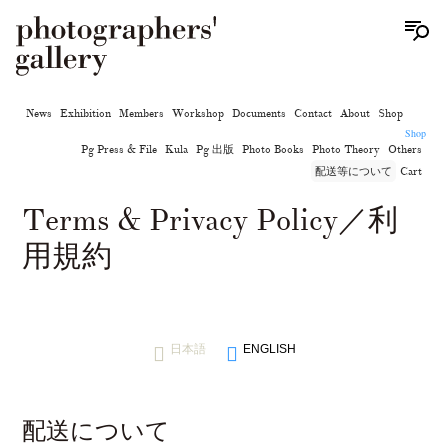
News
Exhibition
Members
Workshop
Documents
Contact
About
Shop
Shop
Pg Press & File
Kula
Pg 出版
Photo Books
Photo Theory
Others
配送等について
Cart
Terms & Privacy Policy／利
用規約
日本語
ENGLISH
配送について