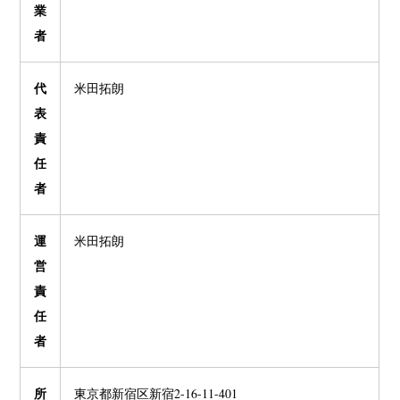
業
者
代
米田拓朗
表
責
任
者
運
米田拓朗
営
責
任
者
所
東京都新宿区新宿2-16-11-401