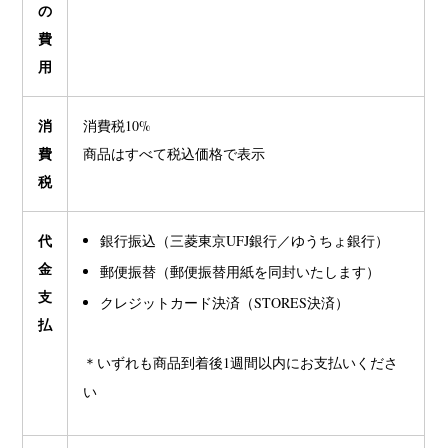
の
費
用
消
消費税10%
費
商品はすべて税込価格で表示
税
代
銀行振込（三菱東京UFJ銀行／ゆうちょ銀行）
金
郵便振替（郵便振替用紙を同封いたします）
支
クレジットカード決済（STORES決済）
払
＊いずれも商品到着後1週間以内にお支払いくださ
い