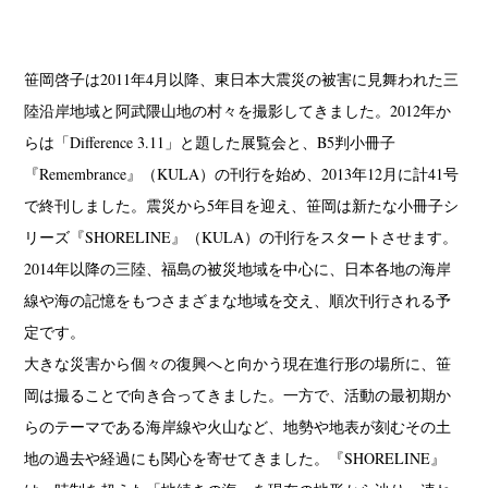
笹岡啓子は2011年4月以降、東日本大震災の被害に見舞われた三
陸沿岸地域と阿武隈山地の村々を撮影してきました。2012年か
らは「Difference 3.11」と題した展覧会と、B5判小冊子
『Remembrance』（KULA）の刊行を始め、2013年12月に計41号
で終刊しました。震災から5年目を迎え、笹岡は新たな小冊子シ
リーズ『SHORELINE』（KULA）の刊行をスタートさせます。
2014年以降の三陸、福島の被災地域を中心に、日本各地の海岸
線や海の記憶をもつさまざまな地域を交え、順次刊行される予
定です。
大きな災害から個々の復興へと向かう現在進行形の場所に、笹
岡は撮ることで向き合ってきました。一方で、活動の最初期か
らのテーマである海岸線や火山など、地勢や地表が刻むその土
地の過去や経過にも関心を寄せてきました。『SHORELINE』