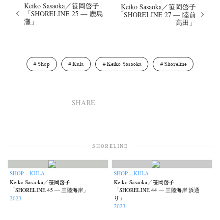
Keiko Sasaoka／笹岡啓子
Keiko Sasaoka／笹岡啓子
「SHORELINE 25 — 鹿島
「SHORELINE 27 — 陸前
灘」
高田」
Shop
Kula
Keiko Sasaoka
Shoreline
SHARE
SHORELINE
SHOP – KULA
SHOP – KULA
Keiko Sasaoka／笹岡啓子
Keiko Sasaoka／笹岡啓子
「SHORELINE 45 — 三陸海岸」
「SHORELINE 44 — 三陸海岸 浜通
り」
2023
2023