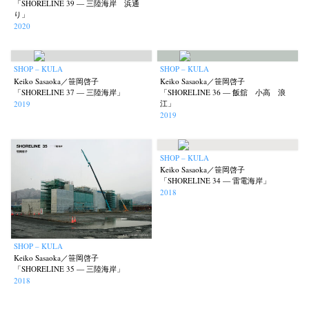
「SHORELINE 39 — 三陸海岸 浜通
り」
2020
News
Exhibition
Members
Workshop
Documents
Contact
About
Shop
SHOP – KULA
SHOP – KULA
Terms & Privacy Policy
Bookstores
Newsletter
Keiko Sasaoka／笹岡啓子
Keiko Sasaoka／笹岡啓子
「SHORELINE 37 — 三陸海岸」
「SHORELINE 36 — 飯舘 小高 浪
江」
2019
2019
Akifumi Tanaka
Fumikiyo Nagamachi
Kazumichi Hashimoto
(7)
(27)
(6)
SHOP – KULA
Keiko Sasaoka／笹岡啓子
Kazuyuki Kawaguchi
Keiko Sasaoka
Keizo Kitajima
(42)
(267)
(220)
「SHORELINE 34 — 雷電海岸」
2018
Kota Kishi
Mariko Takahashi
Masako Matsui
Masashi Otomo
(101)
(23)
(23)
(47)
Nana Kakuda
Naoki Ohji
Naonori Oshima
Nick Haymes
(61)
(66)
(38)
(5)
Park
photographers' gallery File
photographers’ gallery press
(7)
(16)
(14)
SHOP – KULA
Postwar and Shōwa-Era
Presence
Publication
Remembrance
(8)
(2)
(42)
(43)
Keiko Sasaoka／笹岡啓子
「SHORELINE 35 — 三陸海岸」
Renchan
Review
Rintaro Kameoka
Shoreline
(21)
(23)
(32)
(56)
2018
Special Exhibitions
Takuro Yoneda
Tomonori Ryu
(60)
(44)
(15)
Untitled Records
Workshop
Yu Shinoda
Yuki Kasama
(41)
(5)
(7)
(9)