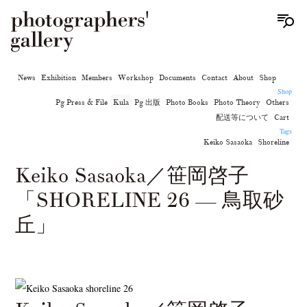
News
Exhibition
Members
Workshop
Documents
Contact
About
Shop
Shop
Pg Press & File
Kula
Pg 出版
Photo Books
Photo Theory
Others
配送等について
Cart
Tags
Keiko Sasaoka
Shoreline
Keiko Sasaoka／笹岡啓子
「SHORELINE 26 — 鳥取砂
丘」