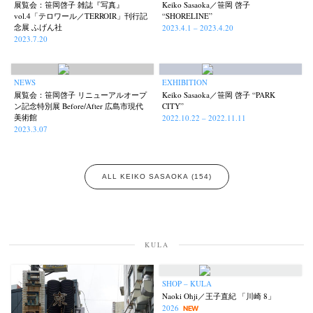
展覧会：笹岡啓子 雑誌『写真』
Keiko Sasaoka／笹岡 啓子
vol.4「テロワール／TERROIR」刊行記
“SHORELINE”
念展 ふげん社
2023.4.1 – 2023.4.20
2023.7.20
NEWS
EXHIBITION
展覧会：笹岡啓子 リニューアルオープ
Keiko Sasaoka／笹岡 啓子 “PARK
ン記念特別展 Before/After 広島市現代
CITY”
美術館
2022.10.22 – 2022.11.11
2023.3.07
ALL KEIKO SASAOKA (154)
KULA
SHOP – KULA
Naoki Ohji／王子直紀 「川崎 8」
2026
NEW