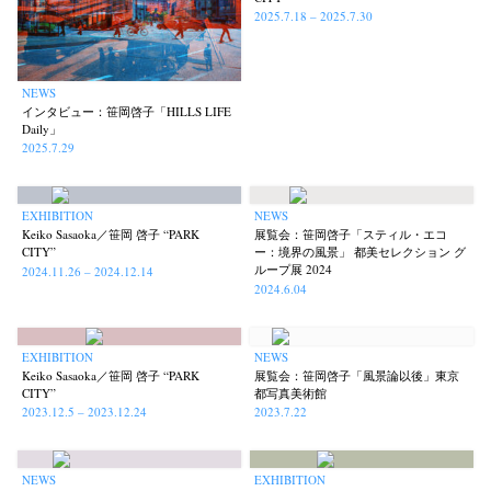
2025.7.18 – 2025.7.30
NEWS
インタビュー：笹岡啓子「HILLS LIFE
Daily」
2025.7.29
EXHIBITION
NEWS
Keiko Sasaoka／笹岡 啓子 “PARK
展覧会：笹岡啓子「スティル・エコ
CITY”
ー：境界の風景」 都美セレクション グ
ループ展 2024
2024.11.26 – 2024.12.14
2024.6.04
EXHIBITION
NEWS
Keiko Sasaoka／笹岡 啓子 “PARK
展覧会：笹岡啓子「風景論以後」東京
CITY”
都写真美術館
2023.12.5 – 2023.12.24
2023.7.22
NEWS
EXHIBITION