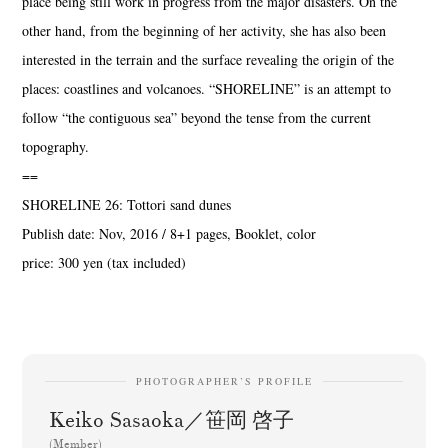
place being still work in progress from the major disasters. On the
other hand, from the beginning of her activity, she has also been
interested in the terrain and the surface revealing the origin of the
places: coastlines and volcanoes. “SHORELINE” is an attempt to
follow “the contiguous sea” beyond the tense from the current
topography.
==
SHORELINE 26: Tottori sand dunes
Publish date: Nov, 2016 / 8+1 pages, Booklet, color
price: 300 yen (tax included)
PHOTOGRAPHER’S PROFILE
Keiko Sasaoka／笹岡 啓子
(Member)