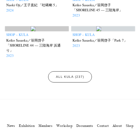
Naoki Oji／王子直紀 「吐噶喇 5」
Keiko Sasaoka／笹岡啓子
「SHORELINE 45 — 三陸海岸」
2024
2023
SHOP – KULA
SHOP – KULA
Keiko Sasaoka／笹岡啓子
Keiko Sasaoka／笹岡啓子「Park 7」
「SHORELINE 44 — 三陸海岸 浜通
2023
り」
2023
ALL KULA (237)
News
Exhibition
Members
Workshop
Documents
Contact
About
Shop