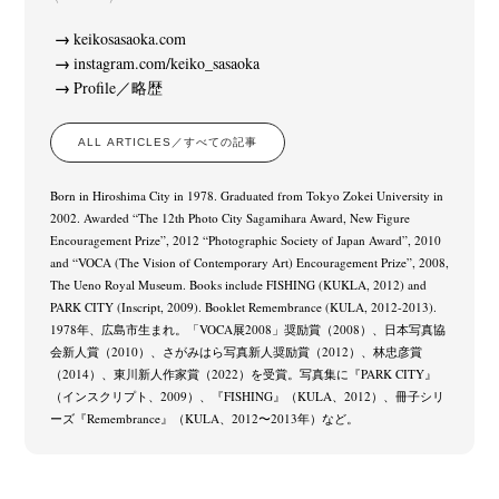
keikosasaoka.com
instagram.com/keiko_sasaoka
Profile／略歴
ALL ARTICLES／すべての記事
Born in Hiroshima City in 1978. Graduated from Tokyo Zokei University in
2002. Awarded “The 12th Photo City Sagamihara Award, New Figure
Encouragement Prize”, 2012 “Photographic Society of Japan Award”, 2010
and “VOCA (The Vision of Contemporary Art) Encouragement Prize”, 2008,
The Ueno Royal Museum. Books include FISHING (KUKLA, 2012) and
PARK CITY (Inscript, 2009). Booklet Remembrance (KULA, 2012-2013).
1978年、広島市生まれ。「VOCA展2008」奨励賞（2008）、日本写真協
会新人賞（2010）、さがみはら写真新人奨励賞（2012）、林忠彦賞
（2014）、東川新人作家賞（2022）を受賞。写真集に『PARK CITY』
（インスクリプト、2009）、『FISHING』（KULA、2012）、冊子シリ
ーズ『Remembrance』（KULA、2012〜2013年）など。