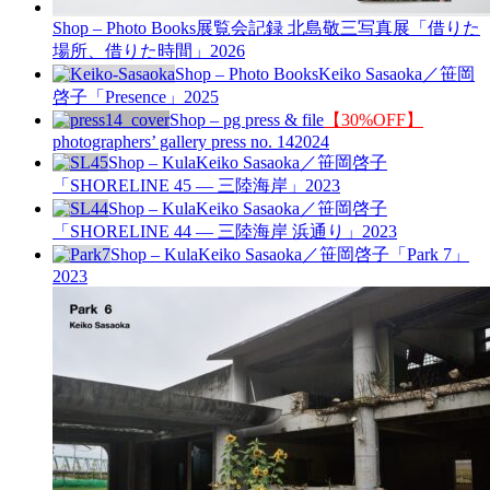
Shop – Photo Books
展覧会記録 北島敬三写真展「借りた
場所、借りた時間」
2026
Shop – Photo Books
Keiko Sasaoka／笹岡
啓子「Presence」
2025
Shop – pg press & file
【30%OFF】
photographers’ gallery press no. 14
2024
Shop – Kula
Keiko Sasaoka／笹岡啓子
「SHORELINE 45 — 三陸海岸」
2023
Shop – Kula
Keiko Sasaoka／笹岡啓子
「SHORELINE 44 — 三陸海岸 浜通り」
2023
Shop – Kula
Keiko Sasaoka／笹岡啓子「Park 7」
2023