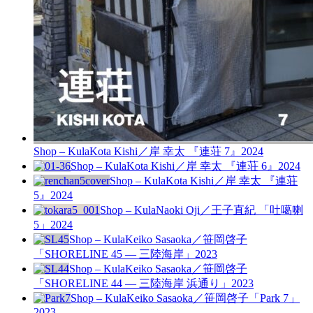
Shop – Kula
Kota Kishi／岸 幸太 『連荘 7』
2024
Shop – Kula
Kota Kishi／岸 幸太 『連荘 6』
2024
Shop – Kula
Kota Kishi／岸 幸太 『連荘
5』
2024
Shop – Kula
Naoki Oji／王子直紀 「吐噶喇
5」
2024
Shop – Kula
Keiko Sasaoka／笹岡啓子
「SHORELINE 45 — 三陸海岸」
2023
Shop – Kula
Keiko Sasaoka／笹岡啓子
「SHORELINE 44 — 三陸海岸 浜通り」
2023
Shop – Kula
Keiko Sasaoka／笹岡啓子「Park 7」
2023