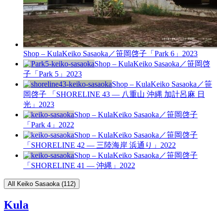
Shop – Kula
Keiko Sasaoka／笹岡啓子「Park 6」
2023
Shop – Kula
Keiko Sasaoka／笹岡啓
子「Park 5」
2023
Shop – Kula
Keiko Sasaoka／笹
岡啓子 「SHORELINE 43 — 八重山 沖縄 加計呂麻 日
光」
2023
Shop – Kula
Keiko Sasaoka／笹岡啓子
「Park 4」
2022
Shop – Kula
Keiko Sasaoka／笹岡啓子
「SHORELINE 42 — 三陸海岸 浜通り」
2022
Shop – Kula
Keiko Sasaoka／笹岡啓子
「SHORELINE 41 — 沖縄」
2022
All Keiko Sasaoka (112)
Kula