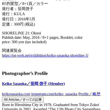
B5判変型／8+1頁／カラー
発行者：笹岡啓子
発行：KULA
発行日：2016年5月
定価：300円 (税込)
SHORELINE 21: Okuoi
Publish date: May, 2016 / 8+1 pages, Booklet, color
price: 300 yen (tax included)
関連展覧会
https://pg-web.net/exhibition/keiko-sasaoka-shoreline-3/
Photographer’s Profile
Keiko Sasaoka／笹岡 啓子
(Member)
keikosasaoka.com
instagram.com/keiko_sasaoka
Profile／略歴
All Articles／すべての記事
Born in Hiroshima City in 1978. Graduated from Tokyo Zokei
University in 2002. Awarded “The 12th Photo City Sagamihara