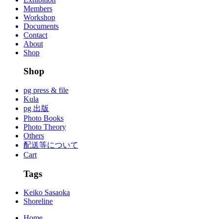
Members
Workshop
Documents
Contact
About
Shop
Shop
pg press & file
Kula
pg 出版
Photo Books
Photo Theory
Others
配送等について
Cart
Tags
Keiko Sasaoka
Shoreline
Home