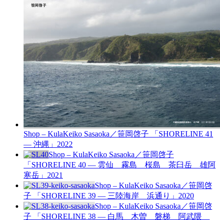
Shop – Kula
Keiko Sasaoka／笹岡啓子 「SHORELINE 41
— 沖縄」
2022
Shop – Kula
Keiko Sasaoka／笹岡啓子
「SHORELINE 40 — 雲仙 霧島 桜島 茶臼岳 雄阿
寒岳」
2021
Shop – Kula
Keiko Sasaoka／笹岡啓
子 「SHORELINE 39 — 三陸海岸 浜通り」
2020
Shop – Kula
Keiko Sasaoka／笹岡啓
子 「SHORELINE 38 — 白馬 木曽 磐梯 阿武隈