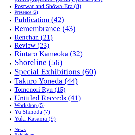
Postwar and Shōwa-Era
(8)
Presence
(2)
Publication
(42)
Remembrance
(43)
Renchan
(21)
Review
(23)
Rintaro Kameoka
(32)
Shoreline
(56)
Special Exhibitions
(60)
Takuro Yoneda
(44)
Tomonori Ryu
(15)
Untitled Records
(41)
Workshop
(5)
Yu Shinoda
(7)
Yuki Kasama
(9)
News
Exhibition