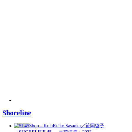
Shoreline
Shop – Kula
Keiko Sasaoka／笹岡啓子
「SHORELINE 45 — 三陸海岸」
2023