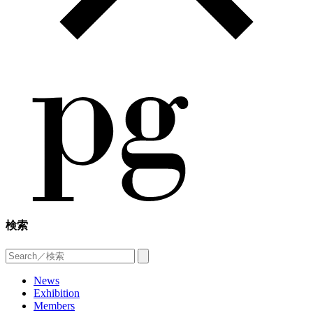
検索
News
Exhibition
Members