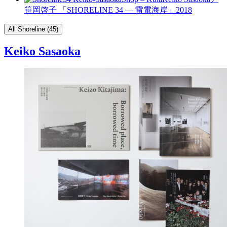
笹岡啓子 「SHORELINE 34 — 雷電海岸」
2018
All Shoreline (45)
Keiko Sasaoka