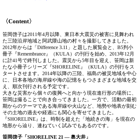
〈Content〉
笹岡啓子は2011年4月以降、東日本大震災の被害に見舞われ
た三陸沿岸地域と阿武隈山地の村々を撮影してきました。
2012年からは「Difference 3.11」と題した展覧会と、B5判小
冊子『Remembrance』（KULA）の刊行を始め、2013年12月
に計41号で終刊しました。震災から5年目を迎え、笹岡は新
たな小冊子シリーズ『SHORELINE』（KULA）の刊行をス
タートさせます。2014年以降の三陸、福島の被災地域を中心
に、日本各地の海岸線や海の記憶をもつさまざまな地域を交
え、順次刊行される予定です。
大きな災害から個々の復興へと向かう現在進行形の場所に、
笹岡は撮ることで向き合ってきました。一方で、活動の最初
期からのテーマである海岸線や火山など、地勢や地表が刻む
その土地の過去や経過にも関心を寄せてきました。
『SHORELINE』は、時制を超えた「地続きの海」を現在の
地形から辿り、連ねていく試みでもあるのです。
笹岡啓子「SHORELINE 21 — 奥大井」