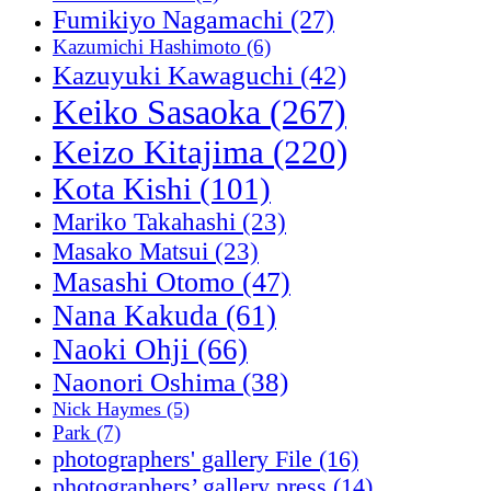
Fumikiyo Nagamachi
(27)
Kazumichi Hashimoto
(6)
Kazuyuki Kawaguchi
(42)
Keiko Sasaoka
(267)
Keizo Kitajima
(220)
Kota Kishi
(101)
Mariko Takahashi
(23)
Masako Matsui
(23)
Masashi Otomo
(47)
Nana Kakuda
(61)
Naoki Ohji
(66)
Naonori Oshima
(38)
Nick Haymes
(5)
Park
(7)
photographers' gallery File
(16)
photographers’ gallery press
(14)