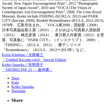
Award, New Figure Encouragement Prize”, 2012 “Photographic
Society of Japan Award”, 2010 and “VOCA (The Vision of
Contemporary Art) Encouragement Prize”, 2008, The Ueno Royal
Museum. Books include FISHING (KUKLA, 2012) and PARK
CITY (Inscript, 2009). Booklet Remembrance (KULA, 2012-2013).
1978年、広島市生まれ。「VOCA展2008」奨励賞（2008）、
日本写真協会新人賞（2010）、さがみはら写真新人奨励賞
（2012）、林忠彦賞（2014）、東川新人作家賞（2022）を受
賞。写真集に『PARK CITY』（インスクリプト、2009）、
『FISHING』（KULA、2012）、冊子シリーズ
『Remembrance』（KULA、2012〜2013年）など。
Keizo Kitajima／北島敬三
「Untitled Records vol.8」Special Edition
Keiko Sasaoka／笹岡啓子
「SHORELINE 22 — 遠州灘」
Shop
Kula
Keiko Sasaoka
Shoreline
Share