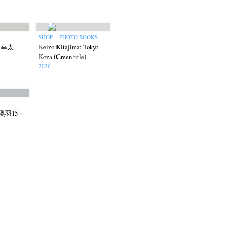
SHOP – PHOTO BOOKS
岸 幸太
Keizo Kitajima: Tokyo–
Koza (Green title)
2026
奥羽15－