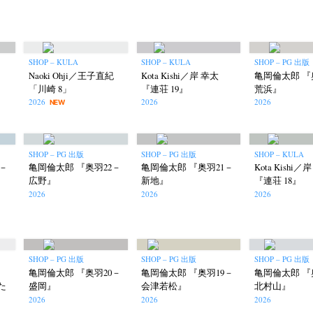
SHOP – KULA
SHOP – KULA
SHOP – PG 出版
Naoki Ohji／王子直紀
Kota Kishi／岸 幸太
亀岡倫太郎 『
「川崎 8」
『連荘 19』
荒浜』
Kazumichi Hashimoto
Kazuyuki Kawaguchi
Keiko Sasaoka
(27)
(6)
(42)
2026
2026
2026
NEW
ui
Masashi Otomo
Nana Kakuda
Naoki Ohji
Naonori 
(23)
(47)
(61)
(66)
gallery press
Postwar and Shōwa-Era
Presence
Publication
(14)
(8)
(2)
ibitions
Takuro Yoneda
Tomonori Ryu
Untitled Records
SHOP – PG 出版
SHOP – PG 出版
SHOP – KULA
(60)
(44)
(15)
(
3－
亀岡倫太郎 『奥羽22－
亀岡倫太郎 『奥羽21－
Kota Kishi／
広野』
新地』
『連荘 18』
2026
2026
2026
SHOP – PG 出版
SHOP – PG 出版
SHOP – PG 出版
亀岡倫太郎 『奥羽20－
亀岡倫太郎 『奥羽19－
亀岡倫太郎 『
た
盛岡』
会津若松』
北村山』
2026
2026
2026