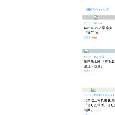
— SHOP／
ショップ
SHOP – KULA
Kota Kishi／岸 幸太
『連荘 20』
Akifumi Tanaka
Fumikiyo Nagamachi
(7)
2026
NEW
Mariko Takahashi
Masako Mats
(23)
photographers' gallery File
photographers’ 
(16)
Rintaro Kameoka
Shoreline
Special Exh
SHOP – PG 出版
(32)
(56)
亀岡倫太郎 『奥羽2
浪江・双葉』
2026
SHOP – PHOTO BOOKS
北島敬三写真展 図録
『借りた場所、借り
時間』
2026