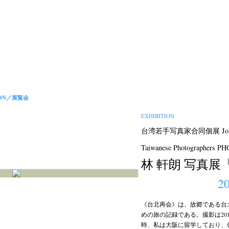
ION／
展覧会
EXHIBITION
台湾若手写真家合同個展 Joint Sol
Taiwanese Photographers 
林 軒朗 写真展
20
《台北再会》は、故郷である台
めの旅の記録である。撮影は20
時、私は大阪に留学しており、