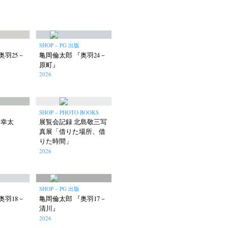
SHOP – PG 出版
奥羽25－
亀岡倫太郎 『奥羽24－
原町』
Keizo Kitajima
Kota Kishi
(267)
(220)
(101)
2026
Oshima
Nick Haymes
Park
(38)
(5)
(7)
Remembrance
Renchan
Review
(42)
(43)
(21)
(23)
Workshop
Yu Shinoda
Yuki Kasama
SHOP – PHOTO BOOKS
41)
(5)
(7)
(9)
岸 幸太
展覧会記録 北島敬三写
真展「借りた場所、借
りた時間」
2026
SHOP – PG 出版
奥羽18－
亀岡倫太郎 『奥羽17－
清川』
2026