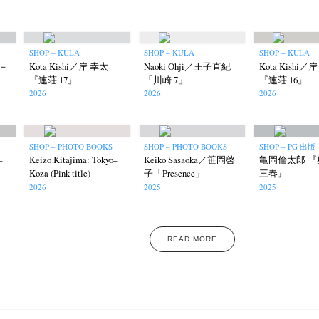
SHOP – KULA
SHOP – KULA
SHOP – KULA
6－
Kota Kishi／岸 幸太
Naoki Ohji／王子直紀
Kota Kishi／
『連荘 17』
「川崎 7」
『連荘 16』
2026
2026
2026
SHOP – PHOTO BOOKS
SHOP – PHOTO BOOKS
SHOP – PG 出版
–
Keizo Kitajima: Tokyo–
Keiko Sasaoka／笹岡啓
亀岡倫太郎 『
Koza (Pink title)
子「Presence」
三春』
2026
2025
2025
READ MORE