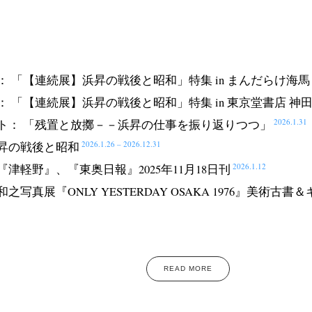
： 「【連続展】浜昇の戦後と昭和」特集 in まんだらけ海馬
 「【連続展】浜昇の戦後と昭和」特集 in 東京堂書店 神
2026.1.31
ト： 「残置と放擲－－浜昇の仕事を振り返りつつ」
2026.1.26 – 2026.12.31
昇の戦後と昭和
2026.1.12
津軽野』、『東奥日報』2025年11月18日刊
和之写真展
『ONLY YESTERDAY OSAKA 1976』
美術古書＆
READ MORE
ews
Exhibition
Members
Workshop
Documents
Contact
About
Sh
Terms & Privacy Policy
Bookstores
Newsletter