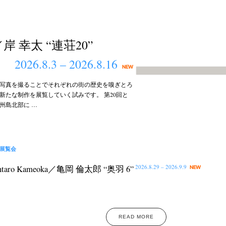
hi／岸 幸太 “連荘20”
2026.8.3 – 2026.8.16
NEW
写真を撮ることでそれぞれの街の歴史を嗅ぎとろ
新たな制作を展覧していく試みです。 第20回と
州島北部に …
展覧会
2026.8.29 – 2026.9.9
ntaro Kameoka／亀岡 倫太郎 “奥羽 6”
NEW
READ MORE