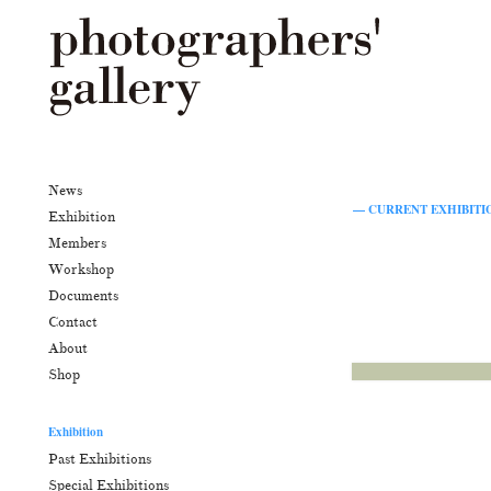
News
— CURRENT EXHIBIT
Exhibition
Members
Workshop
Documents
Contact
About
Shop
Exhibition
Past Exhibitions
Special Exhibitions