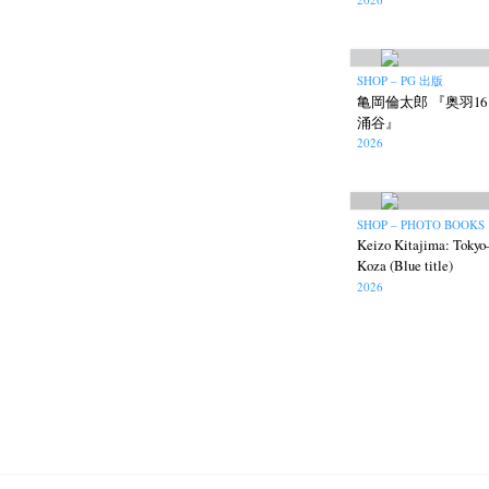
SHOP – PG 出版
亀岡倫太郎 『奥羽1
涌谷』
2026
SHOP – PHOTO BOOKS
Keizo Kitajima: Tokyo
Koza (Blue title)
2026