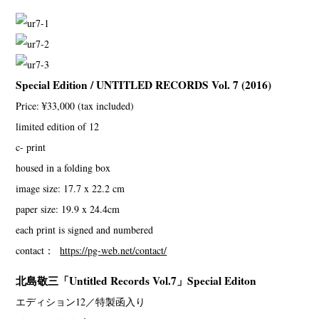
Special Edition / UNTITLED RECORDS Vol. 7 (2016)
Price: ¥33,000 (tax included)
limited edition of 12
c- print
housed in a folding box
image size: 17.7 x 22.2 cm
paper size: 19.9 x 24.4cm
each print is signed and numbered
contact：
https://pg-web.net/contact/
北島敬三「Untitled Records Vol.7」Special Editon
エディション12／特製函入り