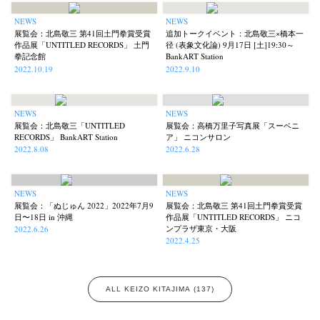
Renchan
Review
Rintaro Kameoka
Shoreline
Special Exhibitions
(21)
(23)
(32)
(56)
(60)
NEWS
NEWS
Takuro Yoneda
Tomonori Ryu
Untitled Records
Workshop
(44)
(15)
(41)
(5)
展覧会：北島敬三 第41回土門拳賞受賞
追加トークイベント：北島敬三×橋本一
作品展「UNTITLED RECORDS」 土門
径 (表象文化論) 9月17日 [土]19:30～
Yu Shinoda
Yuki Kasama
(7)
(9)
拳記念館
BankART Station
2022.10.19
2022.9.10
NEWS
NEWS
展覧会：北島敬三「UNTITLED
展覧会：高橋万里子写真展「スーベニ
RECORDS」 BankART Station
ア」 ニコンサロン
2022.8.08
2022.6.28
NEWS
NEWS
展覧会：「ぬじゅん 2022」2022年7月9
展覧会：北島敬三 第41回土門拳賞受賞
日〜18日 in 沖縄
作品展「UNTITLED RECORDS」 ニコ
ンプラザ東京・大阪
2022.6.26
2022.4.25
ALL KEIZO KITAJIMA (137)