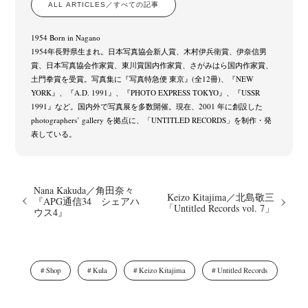
ALL ARTICLES／すべての記事
1954 Born in Nagano
1954年長野県生まれ。日本写真協会新人賞、木村伊兵衛賞、伊奈信男
賞、日本写真協会作家賞、東川賞国内作家賞、さがみはら国内作家賞、
土門拳賞を受賞。写真集に『写真特急便 東京』(全12冊)、『NEW
YORK』、『A.D. 1991』、『PHOTO EXPRESS TOKYO』、『USSR
1991』など。国内外で写真展を多数開催。現在、2001 年に創設した
photographers’ gallery を拠点に、「UNTITLED RECORDS」を制作・発
表している。
Nana Kakuda／角田奈々
Keizo Kitajima／北島敬三
『APG通信34 シェアハ
「Untitled Records vol. 7」
ウス4』
Shop
Kula
Keizo Kitajima
Untitled Records