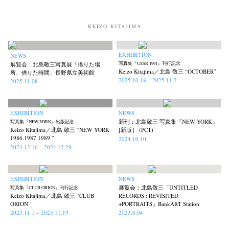
KEIZO KITAJIMA
EXHIBITION
NEWS
展覧会：北島敬三写真展「借りた場
写真集『USSR 1991』刊行記念
Keizo Kitajima／北島 敬三 “OCTOBER”
News
Exhibition
Members
Workshop
Documents
Contact
About
Shop
所、借りた時間」長野県立美術館
2025.10.18 – 2025.11.2
2025.11.08
Terms & Privacy Policy
Bookstores
Newsletter
EXHIBITION
NEWS
新刊：北島敬三 写真集『NEW YORK』
写真集『NEW YORK』出版記念
Keizo Kitajima／北島 敬三 “NEW YORK
[新版］ (PCT)
1986.1987.1989.”
2024.10.10
2024.12.16 – 2024.12.29
Akifumi Tanaka
Fumikiyo Nagamachi
Kazumichi Hashimoto
(7)
(27)
(6)
Kazuyuki Kawaguchi
Keiko Sasaoka
Keizo Kitajima
Kota Kishi
(42)
(267)
(220)
(101)
Mariko Takahashi
Masako Matsui
Masashi Otomo
Nana Kakuda
(23)
(23)
(47)
(61)
EXHIBITION
NEWS
展覧会：北島敬三「UNTITLED
写真集『CLUB ORION』刊行記念
Naoki Ohji
Naonori Oshima
Nick Haymes
Park
(66)
(38)
(5)
(7)
Keizo Kitajima／北島 敬三 “CLUB
RECORDS : REVISITED
ORION”
+PORTRAITS」BankART Station
photographers' gallery File
photographers’ gallery press
(16)
(14)
2023.11.1 – 2023.11.19
2023.8.04
Postwar and Shōwa-Era
Presence
Publication
Remembrance
(8)
(2)
(42)
(43)