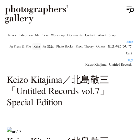
News
Exhibition
Members
Workshop
Documents
Contact
About
Shop
Shop
Pg Press & File
Kula
Pg 出版
Photo Books
Photo Theory
Others
配送等について
Cart
Tags
Keizo Kitajima
Untitled Records
Keizo Kitajima／北島敬三
「Untitled Records vol.7」
Special Edition