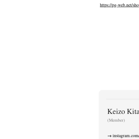
https://pg-web.net/sh
Keizo K
(Member)
instagram.com/