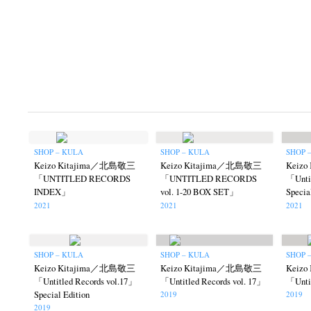
SHOP – KULA
SHOP – KULA
SHOP 
Keizo Kitajima／北島敬三
Keizo Kitajima／北島敬三
Keiz
「UNTITLED RECORDS
「UNTITLED RECORDS
「Untit
INDEX」
vol. 1-20 BOX SET」
Specia
2021
2021
2021
SHOP – KULA
SHOP – KULA
SHOP 
Keizo Kitajima／北島敬三
Keizo Kitajima／北島敬三
Keiz
「Untitled Records vol.17」
「Untitled Records vol. 17」
「Untit
Special Edition
2019
2019
2019