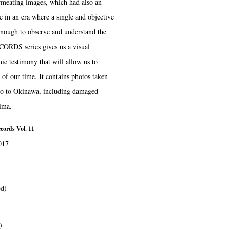
ermeating images, which had also an
 in an era where a single and objective
enough to observe and understand the
RDS series gives us a visual
hic testimony that will allow us to
e of our time. It contains photos taken
o to Okinawa, including damaged
ima.
cords Vol. 11
017
ed)
)