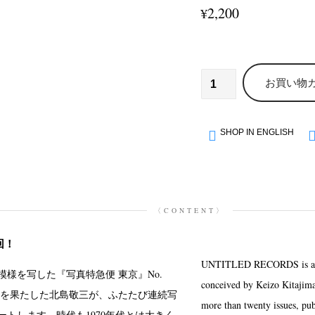
2,200
¥
お買い物
SHOP IN ENGLISH
〈CONTENT〉
回！
UNTITLED RECORDS is a new
間模様を写した『写真特急便 東京』No.
conceived by Keizo Kitajima
ビューを果たした北島敬三が、ふたたび連続写
more than twenty issues, pub
ートします。時代も1970年代とは大きく