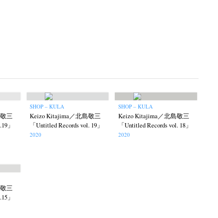
SHOP – KULA
SHOP – KULA
北島敬三
Keizo Kitajima／北島敬三
Keizo Kitajima／北島敬三
l.19」
「Untitled Records vol. 19」
「Untitled Records vol. 18」
2020
2020
北島敬三
l.15」