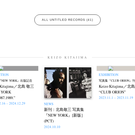
ALL UNTITLED RECORDS (41)
KEIZO KITAJIMA
ITION
EXHIBITION
NEW YORK』出版記念
写真集『CLUB ORION』
o Kitajima／北島 敬三
Keizo Kitajima／北
 YORK
“CLUB ORION”
987.1989.”
2023.11.1 – 2023.11.19
2.16 – 2024.12.29
NEWS
新刊：北島敬三 写真集
『NEW YORK』[新版］
(PCT)
2024.10.10