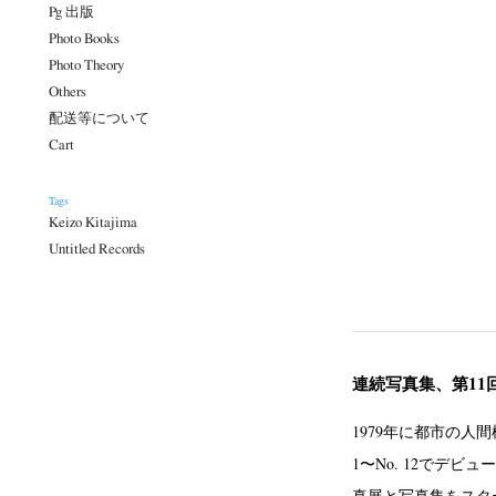
Pg 出版
Photo Books
Photo Theory
Others
配送等について
Cart
Tags
Keizo Kitajima
Untitled Records
連続写真集、第11
1979年に都市の人
1〜No. 12でデ
真展と写真集をスタ