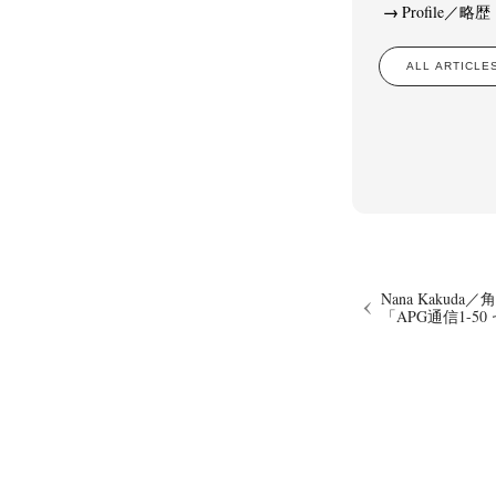
Profile／略歴
ALL ARTIC
Akifumi Tanaka
Fumikiyo Nagamachi
Kaz
(7)
(27)
Masako Matsui
Masashi Otomo
Nana Kakud
(23)
(47)
Postwar and Shōwa-Era
Presence
Publication
(8)
(2)
Tom
Nana Kakuda
「APG通信1-5