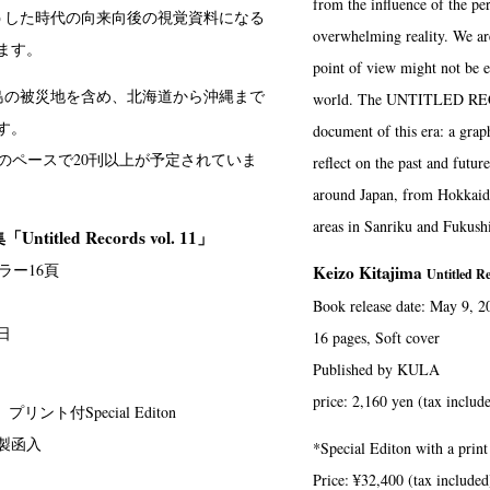
from the influence of the p
こうした時代の向来向後の視覚資料になる
overwhelming reality. We are
ます。
point of view might not be 
島の被災地を含め、北海道から沖縄まで
world. The UNTITLED RECO
す。
document of this era: a grap
回のペースで20刊以上が予定されていま
reflect on the past and futur
around Japan, from Hokkaid
areas in Sanriku and Fukush
itled Records vol. 11」
ラー16頁
Keizo Kitajima
Untitled Re
Book release date: May 9, 2
日
16 pages, Soft cover
Published by KULA
price: 2,160 yen (tax includ
ント付Special Editon
製函入
*Special Editon with a print
Price: ¥32,400 (tax included