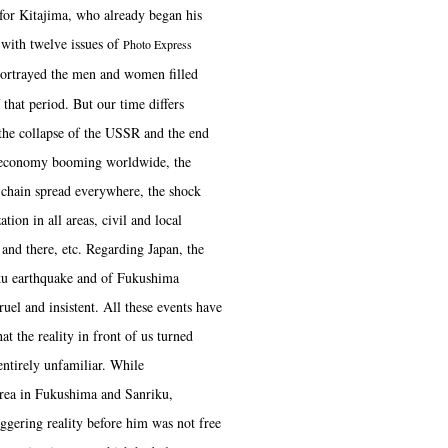
 for Kitajima, who already began his
 with twelve issues of
Photo Express
portrayed the men and women filled
that period. But our time differs
the collapse of the USSR and the end
l economy booming worldwide, the
 chain spread everywhere, the shock
tion in all areas, civil and local
and there, etc. Regarding Japan, the
ku earthquake and of Fukushima
ruel and insistent. All these events have
at the reality in front of us turned
entirely unfamiliar. While
area in Fukushima and Sanriku,
aggering reality before him was not free