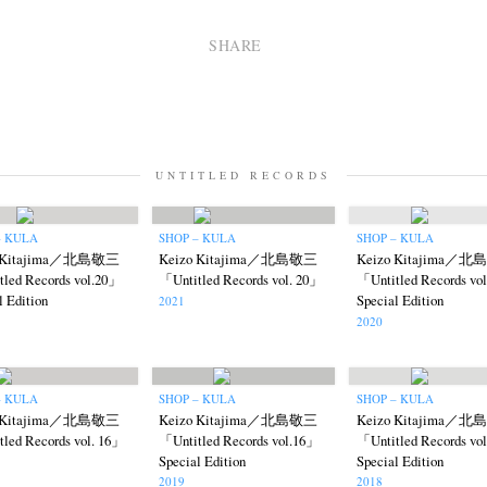
SHARE
UNTITLED RECORDS
– KULA
SHOP – KULA
SHOP – KULA
o Kitajima／北島敬三
Keizo Kitajima／北島敬三
Keizo Kitajima／
led Records vol.20」
「Untitled Records vol. 20」
「Untitled Records vo
l Edition
Special Edition
2021
2020
– KULA
SHOP – KULA
SHOP – KULA
o Kitajima／北島敬三
Keizo Kitajima／北島敬三
Keizo Kitajima／
led Records vol. 16」
「Untitled Records vol.16」
「Untitled Records vo
Special Edition
Special Edition
2019
2018