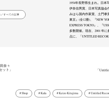
1954年長野県生まれ。日
Terms & Privacy Policy
Bookstores
Newsletter
伊奈信男賞、日本写真協会
みはら国内作家賞、土門拳
LES／すべての記事
東京』(全12冊)、『NEW YOR
EXPRESS TOKYO』、『
多数開催。現在、2001 年に創設した 
点に、「UNTITLED RE
umichi Hashimoto
Kazuyuki Kawaguchi
Keiko Sasaoka
Keizo K
(6)
(42)
(267)
a
Naoki Ohji
Naonori Oshima
Nick Haymes
Park
photogra
(61)
(66)
(38)
(5)
(7)
Remembrance
Renchan
Review
Rintaro Kameoka
Shor
(42)
(43)
(21)
(23)
(32)
onori Ryu
Untitled Records
Workshop
Yu Shinoda
Yuki Kasa
(15)
(41)
(5)
(7)
／角田奈々
0 セット」
「Untitle
Shop
Kula
Keizo Kitajima
Untitled Reco