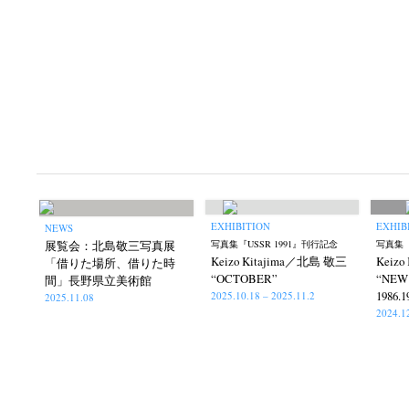
EXHIBITION
EXHIB
NEWS
展覧会：北島敬三写真展
写真集『USSR 1991』刊行記念
写真集『
Keizo Kitajima／北島 敬三
Keiz
「借りた場所、借りた時
“OCTOBER”
“NEW
間」長野県立美術館
1986.1
2025.10.18 – 2025.11.2
2025.11.08
2024.1