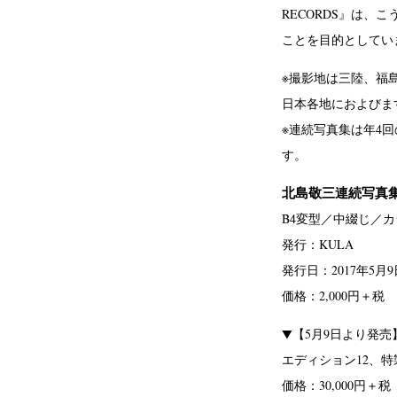
RECORDS』は、
ことを目的としてい
※撮影地は三陸、福
日本各地におよびま
※連続写真集は年4
す。
北島敬三連続写真集「Unt
B4変型／中綴じ／カ
発行：KULA
発行日：2017年5月9
価格：2,000円＋税
▼【5月9日より発売】プリ
エディション12、特
価格：30,000円＋税