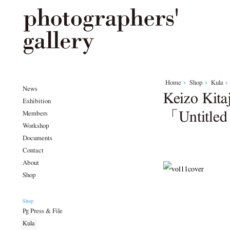
Home
Shop
Kula
News
Keizo K
Exhibition
「Untitled
Members
Workshop
Documents
Contact
About
Shop
Shop
Pg Press & File
Kula