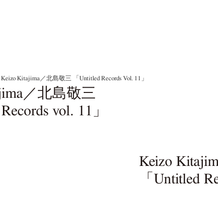
Keizo Kitajima／北島敬三 「Untitled Records Vol. 11」
itajima／北島敬三
 Records vol. 11」
Keizo Kit
「Untitled Re