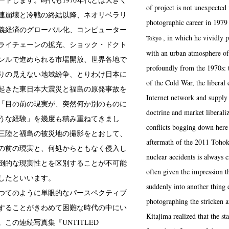
of project is not unexpected
のソ連崩壊と冷戦の終結以降、ネオリベラリ
photographic career in 1979
義経済のグローバル化、コンピューター
, in which he vividly 
Tokyo
ライチェーンの拡充、ショック・ドクト
with an urban atmosphere of 
ンルで進められる市場開放、世界各地で
profoundly from the 1970s: 
りの見えない地域紛争、とりわけ日本に
of the Cold War, the libera
年に起きた東日本大震災と福島の原発事故を
Internet network and supply
「目の前の現実が、突然何か別のものに
doctrine and market liberaliza
うな経験」を幾度も積み重ねてきまし
conflicts bogging down here 
三陸と福島の被災地の撮影をとおして、
aftermath of the 2011 Toho
の前の現実と、何処からともなく侵入し
nuclear accidents is always c
倒的な現実性とを区別することが不可能
often given the impression th
したといいます。
suddenly into another thing 
つてのように単眼的なパースペクティブ
photographing the stricken 
することがきわめて困難な時代の中にい
Kitajima realized that the st
この連続写真集『UNTITLED