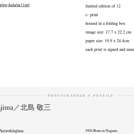
op/pg-kula/ur11sp/
limited edition of 12
c- print
housed in a folding box
image size: 17.7 x 22.2 cm
paper size: 19.9 x 24.4cm
each print is signed and nu
PHOTOGRAPHER’S PROFILE
itajima／北島 敬三
keizokitajima
1954 Born in Nagano
News
Exhibition
Members
Workshop
Documents
Contact
About
Shop