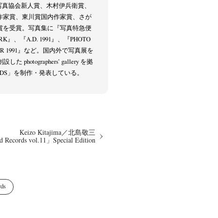
本写真協会新人賞、木村伊兵衛賞、
作家賞、東川賞国内作家賞、さが
賞を受賞。写真集に『写真特急便
K』、『A.D. 1991』、『PHOTO
USSR 1991』など。国内外で写真展を
photographers’ gallery を拠
CORDS」を制作・発表している。
itajima
Kota Kishi
Mariko Takahashi
(220)
(101)
(23)
phers' gallery File
photographers’ gallery press
(16)
(14)
eline
Special Exhibitions
Takuro Yoneda
(56)
(60)
(44)
ma
(9)
Keizo Kitajima／北島敬三
d Records vol.11」Special Edition
rds