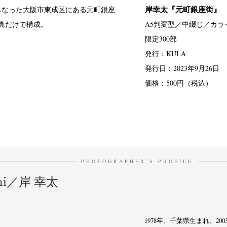
岸幸太『元町銀座街』
もなった大阪市東成区にある元町銀座
真だけで構成。
A5判変型／中綴じ／カラー
限定300部
発行：KULA
発行日：2023年9月26日
価格：500円（税込）
PHOTOGRAPHER’S PROFILE
shi／岸 幸太
1978年、千葉県生まれ。2