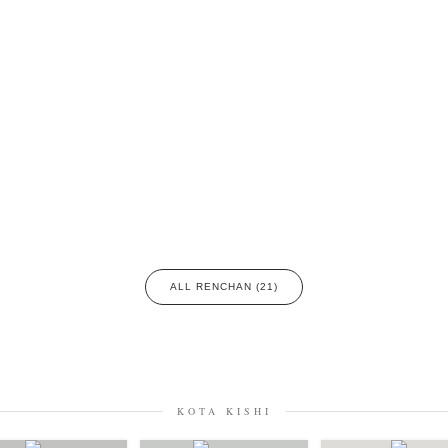
Terms & Privacy Policy
Bookstores
Newsletter
Kazumichi Hashimoto
Kazuyuki Kawaguchi
Keiko Sasaoka
(27)
(6)
(42)
ui
Masashi Otomo
Nana Kakuda
Naoki Ohji
Naonori 
(23)
(47)
(61)
(66)
gallery press
Postwar and Shōwa-Era
Presence
Publication
(14)
(8)
(2)
ibitions
Takuro Yoneda
Tomonori Ryu
Untitled Records
(60)
(44)
(15)
(
ALL RENCHAN (21)
KOTA KISHI