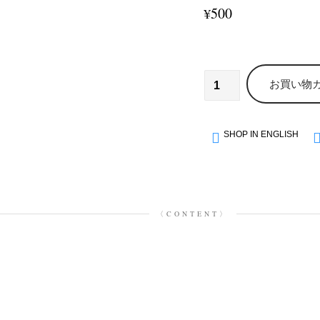
500
¥
お買い物
SHOP IN ENGLISH
〈CONTENT〉