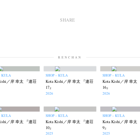
SHARE
RENCHAN
– KULA
SHOP – KULA
SHOP – KULA
 Kishi／岸 幸太 『連荘
Kota Kishi／岸 幸太 『連荘
Kota Kishi／岸 幸
17』
16』
2026
2026
– KULA
SHOP – KULA
SHOP – KULA
 Kishi／岸 幸太 『連荘
Kota Kishi／岸 幸太 『連荘
Kota Kishi／岸 幸
10』
9』
2025
2025
ews
Exhibition
Members
Workshop
Documents
Contact
About
Sh