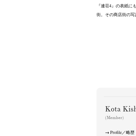
『連荘4』の表紙に
街。その商店街の写
Kota Ki
(Member)
Profile／略歴