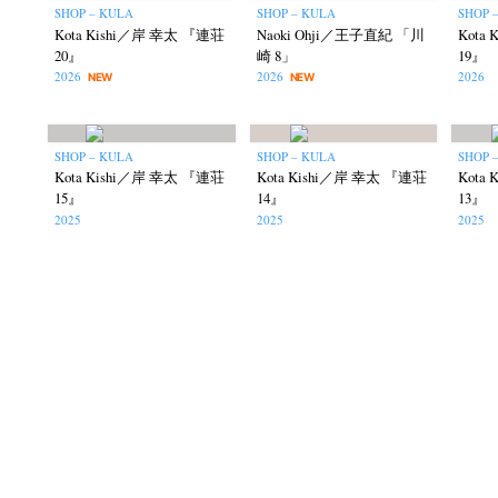
SHOP – KULA
SHOP – KULA
SHOP 
Kota Kishi／岸 幸太 『連荘
Naoki Ohji／王子直紀 「川
Kota
20』
崎 8」
19』
2026
2026
2026
NEW
NEW
SHOP – KULA
SHOP – KULA
SHOP 
Kota Kishi／岸 幸太 『連荘
Kota Kishi／岸 幸太 『連荘
Kota
15』
14』
13』
2025
2025
2025