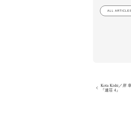
ALL ARTIC
Kota Kishi／岸
『連荘 4』