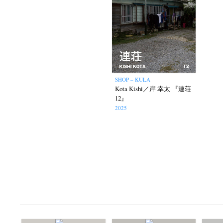
SHOP – KULA
Akifumi Tanaka
Fumikiyo Nagamachi
Kota Kishi／岸 幸太 『連荘
(7)
12』
Mariko Takahashi
Masako Mats
(23)
2025
photographers' gallery File
photographers’ 
(16)
Rintaro Kameoka
Shoreline
Special Exh
(32)
(56)