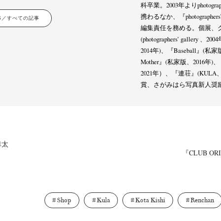
科卒業。2003年よりphotogra
携わるなか、『photographers’ g
LES／すべての記事
編集責任を務める。個展、グル
(photographers’ gall
2014年)、『Baseball』(私家
Mother』(私家版、201
2021年）、『連荘』(KULA、
賞、さがみはら写真新人奨励
 幸太
『CLUB ORIO
Shop
Kula
Kota Kishi
Renchan