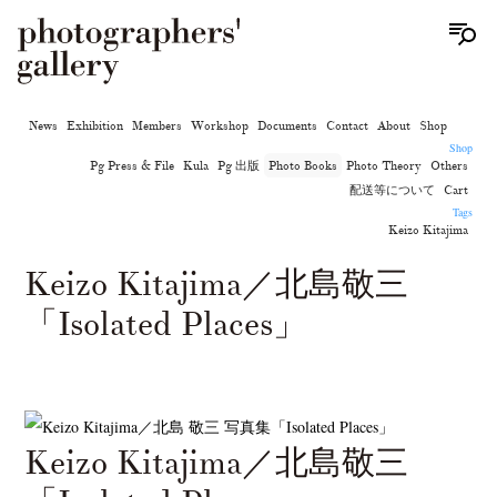
News
Exhibition
Members
Workshop
Documents
Contact
About
Shop
Shop
Pg Press & File
Kula
Pg 出版
Photo Books
Photo Theory
Others
配送等について
Cart
Tags
Keizo Kitajima
Keizo Kitajima／北島敬三
「Isolated Places」
Keizo Kitajima／北島敬三