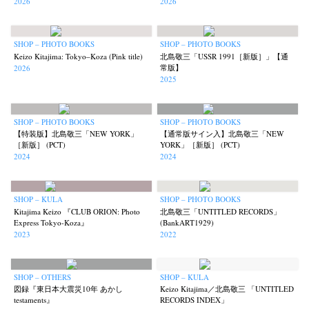
2026
2026
SHOP – PHOTO BOOKS
SHOP – PHOTO BOOKS
Keizo Kitajima: Tokyo–Koza (Pink title)
北島敬三「USSR 1991［新版］」【通
常版】
2026
2025
SHOP – PHOTO BOOKS
SHOP – PHOTO BOOKS
【特装版】北島敬三「NEW YORK」
【通常版サイン入】北島敬三「NEW
［新版］ (PCT)
YORK」［新版］ (PCT)
2024
2024
SHOP – KULA
SHOP – PHOTO BOOKS
Kitajima Keizo 『CLUB ORION: Photo
北島敬三「UNTITLED RECORDS」
Express Tokyo-Koza』
(BankART1929)
2023
2022
SHOP – OTHERS
SHOP – KULA
図録『東日本大震災10年 あかし
Keizo Kitajima／北島敬三 「UNTITLED
testaments』
RECORDS INDEX」