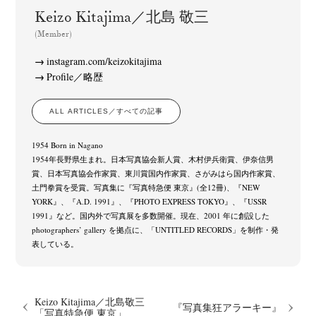
Keizo Kitajima／北島 敬三
Terms & Privacy Policy
Bookstores
Newsletter
(Member)
instagram.com/keizokitajima
Profile／略歴
Akifumi Tanaka
Fumikiyo Nagamachi
Kazumichi Hashimoto
(7)
(27)
(6)
ALL ARTICLES／すべての記事
Kazuyuki Kawaguchi
Keiko Sasaoka
Keizo Kitajima
(42)
(267)
(220)
Kota Kishi
Mariko Takahashi
Masako Matsui
Masashi Otomo
(101)
(23)
(23)
(47)
1954 Born in Nagano
Nana Kakuda
Naoki Ohji
Naonori Oshima
Nick Haymes
(61)
(66)
(38)
(5)
1954年長野県生まれ。日本写真協会新人賞、木村伊兵衛賞、伊奈信男
賞、日本写真協会作家賞、東川賞国内作家賞、さがみはら国内作家賞、
Park
photographers' gallery File
photographers’ gallery press
(7)
(16)
(14)
土門拳賞を受賞。写真集に『写真特急便 東京』(全12冊)、『NEW
Postwar and Shōwa-Era
Presence
Publication
Remembrance
(8)
(2)
(42)
(43)
YORK』、『A.D. 1991』、『PHOTO EXPRESS TOKYO』、『USSR
Renchan
Review
Rintaro Kameoka
Shoreline
(21)
(23)
(32)
(56)
1991』など。国内外で写真展を多数開催。現在、2001 年に創設した
photographers’ gallery を拠点に、「UNTITLED RECORDS」を制作・発
Special Exhibitions
Takuro Yoneda
Tomonori Ryu
(60)
(44)
(15)
表している。
Untitled Records
Workshop
Yu Shinoda
Yuki Kasama
(41)
(5)
(7)
(9)
Keizo Kitajima／北島敬三
『写真集狂アラーキー』
「写真特急便 東京」