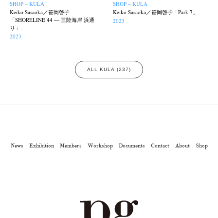
SHOP – KULA
SHOP – KULA
Keiko Sasaoka／笹岡啓子
Keiko Sasaoka／笹岡啓子「Park 7」
「SHORELINE 44 — 三陸海岸 浜通
2023
り」
2023
ALL KULA (237)
News
Exhibition
Members
Workshop
Documents
Contact
About
Shop