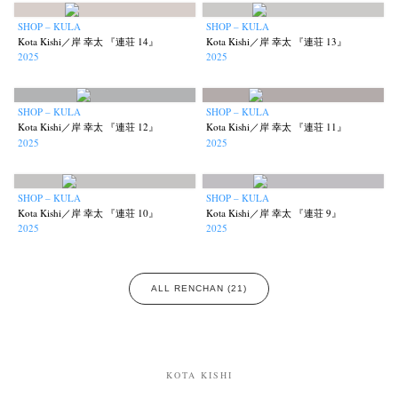
SHOP – KULA
SHOP – KULA
Kota Kishi／岸 幸太 『連荘 14』
Kota Kishi／岸 幸太 『連荘 13』
2025
2025
SHOP – KULA
SHOP – KULA
Kota Kishi／岸 幸太 『連荘 12』
Kota Kishi／岸 幸太 『連荘 11』
2025
2025
SHOP – KULA
SHOP – KULA
Kota Kishi／岸 幸太 『連荘 10』
Kota Kishi／岸 幸太 『連荘 9』
News
Exhibition
Members
Workshop
Documents
Contact
About
Shop
2025
2025
Terms & Privacy Policy
Bookstores
Newsletter
ALL RENCHAN (21)
Akifumi Tanaka
Fumikiyo Nagamachi
Kazumichi Hashimoto
(7)
(27)
(6)
KOTA KISHI
Kazuyuki Kawaguchi
Keiko Sasaoka
Keizo Kitajima
(42)
(267)
(220)