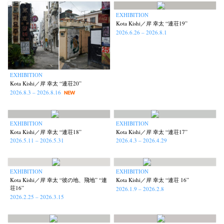
Kota Kishi
Mariko Takahashi
Masako Matsui
Masashi Otomo
(101)
(23)
(23)
(47)
EXHIBITION
Nana Kakuda
Naoki Ohji
Naonori Oshima
Nick Haymes
(61)
(66)
(38)
(5)
Kota Kishi／岸 幸太 “連荘19”
Park
photographers' gallery File
photographers’ gallery press
(7)
(16)
(14)
2026.6.26 – 2026.8.1
Postwar and Shōwa-Era
Presence
Publication
Remembrance
(8)
(2)
(42)
(43)
Renchan
Review
Rintaro Kameoka
Shoreline
(21)
(23)
(32)
(56)
Special Exhibitions
Takuro Yoneda
Tomonori Ryu
(60)
(44)
(15)
EXHIBITION
Kota Kishi／岸 幸太 “連荘20”
Untitled Records
Workshop
Yu Shinoda
Yuki Kasama
(41)
(5)
(7)
(9)
2026.8.3 – 2026.8.16
NEW
EXHIBITION
EXHIBITION
Kota Kishi／岸 幸太 “連荘18”
Kota Kishi／岸 幸太 “連荘17”
2026.5.11 – 2026.5.31
2026.4.3 – 2026.4.29
EXHIBITION
EXHIBITION
Kota Kishi／岸 幸太 “彼の地、飛地” “連
Kota Kishi／岸 幸太 “連荘 16”
荘16”
2026.1.9 – 2026.2.8
2026.2.25 – 2026.3.15