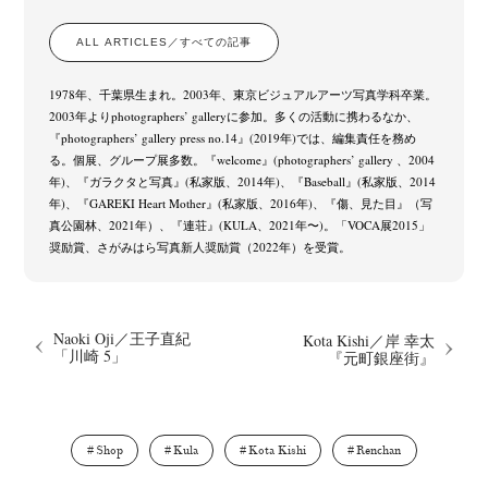
ALL ARTICLES／すべての記事
1978年、千葉県生まれ。2003年、東京ビジュアルアーツ写真学科卒業。
2003年よりphotographers’ galleryに参加。多くの活動に携わるなか、
『photographers’ gallery press no.14』(2019年)では、編集責任を務め
る。個展、グループ展多数。『welcome』(photographers’ gallery 、2004
年)、『ガラクタと写真』(私家版、2014年)、『Baseball』(私家版、2014
年)、『GAREKI Heart Mother』(私家版、2016年)、『傷、見た目』（写
真公園林、2021年）、『連荘』(KULA、2021年〜)。「VOCA展2015」
奨励賞、さがみはら写真新人奨励賞（2022年）を受賞。
Naoki Oji／王子直紀
Kota Kishi／岸 幸太
「川崎 5」
『元町銀座街』
Shop
Kula
Kota Kishi
Renchan