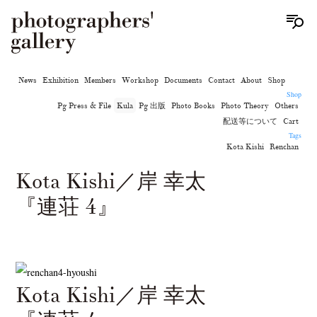
News
Exhibition
Members
Workshop
Documents
Contact
About
Shop
Shop
Pg Press & File
Kula
Pg 出版
Photo Books
Photo Theory
Others
配送等について
Cart
Tags
Kota Kishi
Renchan
Kota Kishi／岸 幸太
『連荘 4』
Kota Kishi／岸 幸太