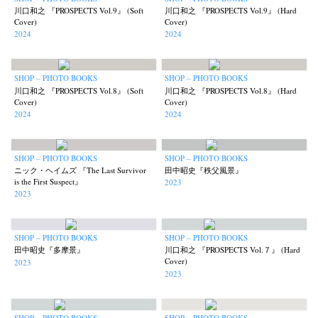
川口和之 『PROSPECTS Vol.9』 (Soft
川口和之 『PROSPECTS Vol.9』 (Hard
Cover)
Cover)
2024
2024
SHOP – PHOTO BOOKS
SHOP – PHOTO BOOKS
川口和之 『PROSPECTS Vol.8』 (Soft
川口和之 『PROSPECTS Vol.8』 (Hard
Cover)
Cover)
2024
2024
SHOP – PHOTO BOOKS
SHOP – PHOTO BOOKS
ニック・ヘイムズ 『The Last Survivor
田中昭史『秩父風景』
is the First Suspect』
2023
2023
SHOP – PHOTO BOOKS
SHOP – PHOTO BOOKS
田中昭史『多摩景』
川口和之 『PROSPECTS Vol.７』 (Hard
Cover)
2023
2023
SHOP – PHOTO BOOKS
SHOP – PHOTO BOOKS