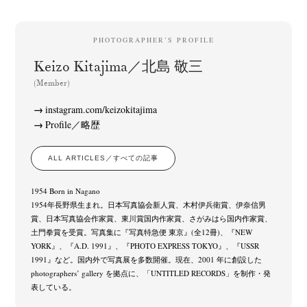
PHOTOGRAPHER’S PROFILE
Keizo Kitajima／北島 敬三
(Member)
instagram.com/keizokitajima
Profile／略歴
ALL ARTICLES／すべての記事
1954 Born in Nagano
1954年長野県生まれ。日本写真協会新人賞、木村伊兵衛賞、伊奈信男
賞、日本写真協会作家賞、東川賞国内作家賞、さがみはら国内作家賞、
土門拳賞を受賞。写真集に『写真特急便 東京』(全12冊)、『NEW
YORK』、『A.D. 1991』、『PHOTO EXPRESS TOKYO』、『USSR
1991』など。国内外で写真展を多数開催。現在、2001 年に創設した
photographers’ gallery を拠点に、「UNTITLED RECORDS」を制作・発
表している。