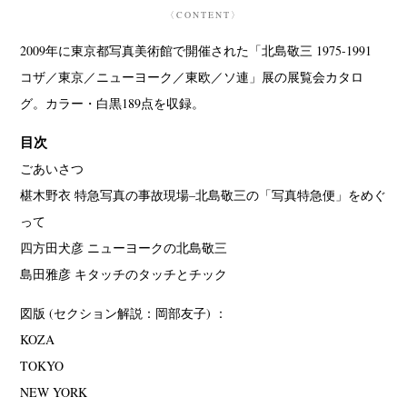
〈CONTENT〉
2009年に東京都写真美術館で開催された「北島敬三 1975-1991
コザ／東京／ニューヨーク／東欧／ソ連」展の展覧会カタロ
グ。カラー・白黒189点を収録。
目次
ごあいさつ
椹木野衣 特急写真の事故現場–北島敬三の「写真特急便」をめぐ
って
四方田犬彦 ニューヨークの北島敬三
島田雅彦 キタッチのタッチとチック
図版 (セクション解説：岡部友子) ：
KOZA
TOKYO
NEW YORK