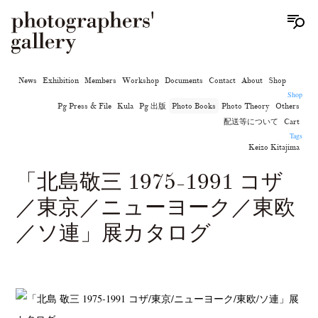
News
Exhibition
Members
Workshop
Documents
Contact
About
Shop
Shop
Pg Press & File
Kula
Pg 出版
Photo Books
Photo Theory
Others
配送等について
Cart
Tags
Keizo Kitajima
「北島敬三 1975-1991 コザ
／東京／ニューヨーク／東欧
／ソ連」展カタログ