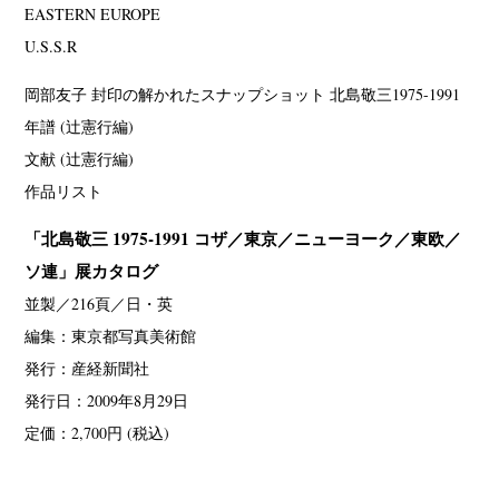
EASTERN EUROPE
U.S.S.R
岡部友子 封印の解かれたスナップショット 北島敬三1975-1991
年譜 (辻憲行編)
文献 (辻憲行編)
作品リスト
「北島敬三 1975-1991 コザ／東京／ニューヨーク／東欧／
ソ連」展カタログ
並製／216頁／日・英
編集：東京都写真美術館
発行：産経新聞社
発行日：2009年8月29日
定価：2,700円 (税込)