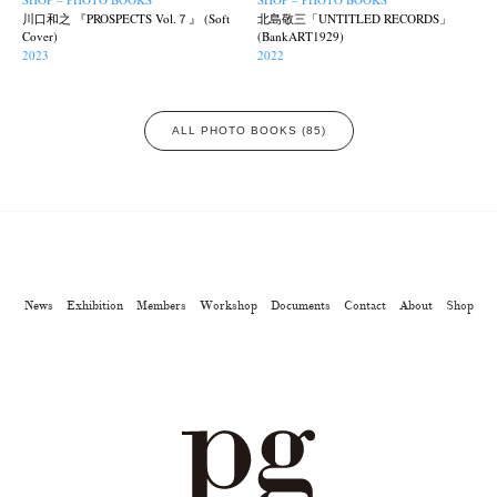
川口和之 『PROSPECTS Vol.７』 (Soft
北島敬三「UNTITLED RECORDS」
Cover)
(BankART1929)
2023
2022
ALL PHOTO BOOKS (85)
News
Exhibition
Members
Workshop
Documents
Contact
About
Shop