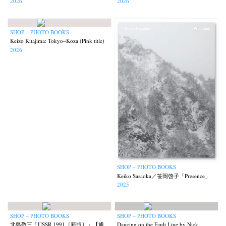
2026
2026
SHOP – PHOTO BOOKS
Keizo Kitajima: Tokyo–Koza (Pink title)
2026
SHOP – PHOTO BOOKS
Keiko Sasaoka／笹岡啓子「Presence」
2025
SHOP – PHOTO BOOKS
SHOP – PHOTO BOOKS
北島敬三「USSR 1991［新版］」【通
Dancing on the Fault Line by Nick