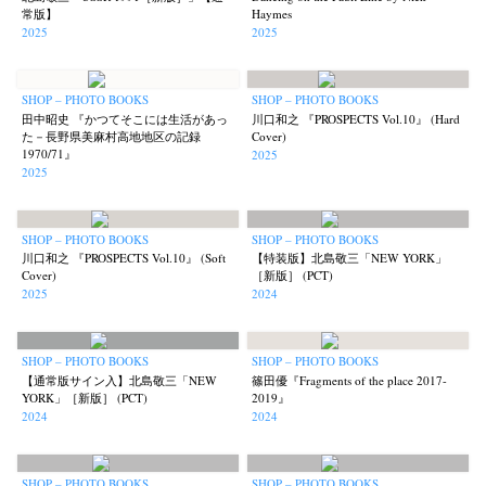
常版】
Haymes
2025
2025
SHOP – PHOTO BOOKS
SHOP – PHOTO BOOKS
田中昭史 『かつてそこには生活があっ
川口和之 『PROSPECTS Vol.10』 (Hard
た－長野県美麻村高地地区の記録
Cover)
1970/71』
2025
2025
SHOP – PHOTO BOOKS
SHOP – PHOTO BOOKS
川口和之 『PROSPECTS Vol.10』 (Soft
【特装版】北島敬三「NEW YORK」
Cover)
［新版］ (PCT)
2025
2024
SHOP – PHOTO BOOKS
SHOP – PHOTO BOOKS
【通常版サイン入】北島敬三「NEW
篠田優『Fragments of the place 2017-
YORK」［新版］ (PCT)
2019』
2024
2024
SHOP – PHOTO BOOKS
SHOP – PHOTO BOOKS