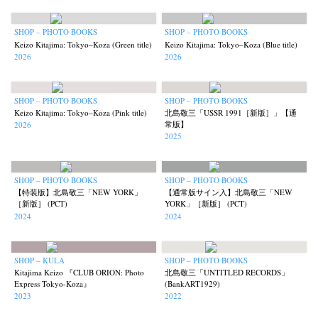
News
Exhibition
Members
Workshop
Documents
Contact
About
Shop
Terms & Privacy Policy
Bookstores
Newsletter
SHOP – PHOTO BOOKS
SHOP – PHOTO BOOKS
Keizo Kitajima: Tokyo–Koza (Green title)
Keizo Kitajima: Tokyo–Koza (Blue title)
2026
2026
SHOP – PHOTO BOOKS
SHOP – PHOTO BOOKS
Keizo Kitajima: Tokyo–Koza (Pink title)
北島敬三「USSR 1991［新版］」【通
Akifumi Tanaka
Fumikiyo Nagamachi
Kazumichi Hashimoto
(7)
(27)
(6)
常版】
2026
Kazuyuki Kawaguchi
Keiko Sasaoka
Keizo Kitajima
(42)
(267)
(220)
2025
Kota Kishi
Mariko Takahashi
Masako Matsui
Masashi Otomo
(101)
(23)
(23)
(47)
Nana Kakuda
Naoki Ohji
Naonori Oshima
Nick Haymes
(61)
(66)
(38)
(5)
SHOP – PHOTO BOOKS
SHOP – PHOTO BOOKS
【特装版】北島敬三「NEW YORK」
【通常版サイン入】北島敬三「NEW
Park
photographers' gallery File
photographers’ gallery press
(7)
(16)
(14)
［新版］ (PCT)
YORK」［新版］ (PCT)
Postwar and Shōwa-Era
Presence
Publication
Remembrance
(8)
(2)
(42)
(43)
2024
2024
Renchan
Review
Rintaro Kameoka
Shoreline
(21)
(23)
(32)
(56)
Special Exhibitions
Takuro Yoneda
Tomonori Ryu
(60)
(44)
(15)
SHOP – KULA
SHOP – PHOTO BOOKS
Untitled Records
Workshop
Yu Shinoda
Yuki Kasama
(41)
(5)
(7)
(9)
Kitajima Keizo 『CLUB ORION: Photo
北島敬三「UNTITLED RECORDS」
Express Tokyo-Koza』
(BankART1929)
2023
2022