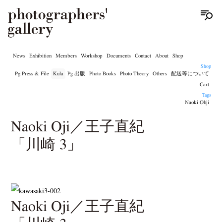
News
Exhibition
Members
Workshop
Documents
Contact
About
Shop
Shop
Pg Press & File
Kula
Pg 出版
Photo Books
Photo Theory
Others
配送等について
Cart
Tags
Naoki Ohji
Naoki Oji／王子直紀
「川崎 3」
Naoki Oji／王子直紀