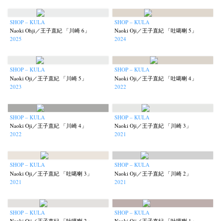
SHOP – KULA
SHOP – KULA
News
Exhibition
Members
Workshop
Documents
Contact
About
Shop
Naoki Ohji／王子直紀 「川崎 6」
Naoki Oji／王子直紀 「吐噶喇 5」
2025
2024
Terms & Privacy Policy
Bookstores
Newsletter
SHOP – KULA
SHOP – KULA
Naoki Oji／王子直紀 「川崎 5」
Naoki Oji／王子直紀 「吐噶喇 4」
2023
2022
Akifumi Tanaka
Fumikiyo Nagamachi
Kazumichi Hashimoto
(7)
(27)
(6)
Kazuyuki Kawaguchi
Keiko Sasaoka
Keizo Kitajima
Kota Kishi
SHOP – KULA
SHOP – KULA
(42)
(267)
(220)
(101)
Naoki Oji／王子直紀 「川崎 4」
Naoki Oji／王子直紀 「川崎 3」
Mariko Takahashi
Masako Matsui
Masashi Otomo
Nana Kakuda
(23)
(23)
(47)
(61)
2022
2021
Naoki Ohji
Naonori Oshima
Nick Haymes
Park
(66)
(38)
(5)
(7)
photographers' gallery File
photographers’ gallery press
(16)
(14)
SHOP – KULA
SHOP – KULA
Postwar and Shōwa-Era
Presence
Publication
Remembrance
(8)
(2)
(42)
(43)
Naoki Oji／王子直紀 「吐噶喇 3」
Naoki Oji／王子直紀 「川崎 2」
2021
2021
Renchan
Review
Rintaro Kameoka
Shoreline
Special Exhibitions
(21)
(23)
(32)
(56)
(60)
Takuro Yoneda
Tomonori Ryu
Untitled Records
Workshop
(44)
(15)
(41)
(5)
Yu Shinoda
Yuki Kasama
SHOP – KULA
SHOP – KULA
(7)
(9)
Naoki Oji／王子直紀 「吐噶喇 2」
Naoki Oji／王子直紀 「吐噶喇 1」