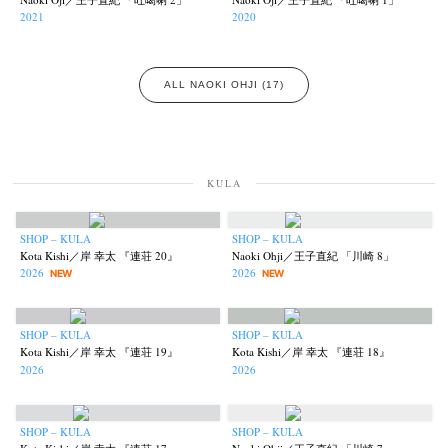
2021
2020
ALL NAOKI OHJI (17)
KULA
SHOP – KULA
SHOP – KULA
Kota Kishi／岸 幸太 『連荘 20』
Naoki Ohji／王子直紀 「川崎 8」
2026
2026
NEW
NEW
SHOP – KULA
SHOP – KULA
Kota Kishi／岸 幸太 『連荘 19』
Kota Kishi／岸 幸太 『連荘 18』
2026
2026
SHOP – KULA
SHOP – KULA