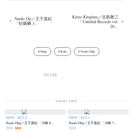
Keizo Kitajima／北島敬三
Naoki Oji／王子直紀
「Untitled Records vol.
「吐噶喇 3」
20」
Shop
Kula
Naoki Ohji
SHARE
NAOKI OHJI
SHOP – KULA
SHOP – KULA
Naoki Ohji／王子直紀 「川崎 8」
Naoki Ohji／王子直紀 「川崎 7」
2026
2026
NEW