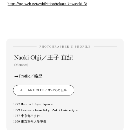
https://pg-web.net/exhibition/tokara-kawasaki-3/
PHOTOGRAPHER’S PROFILE
Naoki Ohji／王子 直紀
(Member)
Profile／略歴
ALL ARTICLES／すべての記事
1977 Born in Tokyo, Japan –
1999 Graduates from Tokyo Zokei University –
1977 東京都生まれ –
1999 東京造形大学卒業