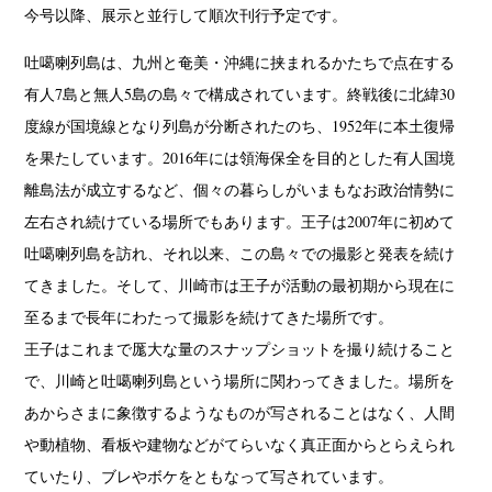
今号以降、展示と並行して順次刊行予定です。
吐噶喇列島は、九州と奄美・沖縄に挟まれるかたちで点在する
有人7島と無人5島の島々で構成されています。終戦後に北緯30
度線が国境線となり列島が分断されたのち、1952年に本土復帰
を果たしています。2016年には領海保全を目的とした有人国境
離島法が成立するなど、個々の暮らしがいまもなお政治情勢に
左右され続けている場所でもあります。王子は2007年に初めて
吐噶喇列島を訪れ、それ以来、この島々での撮影と発表を続け
てきました。そして、川崎市は王子が活動の最初期から現在に
至るまで長年にわたって撮影を続けてきた場所です。
王子はこれまで厖大な量のスナップショットを撮り続けること
で、川崎と吐噶喇列島という場所に関わってきました。場所を
あからさまに象徴するようなものが写されることはなく、人間
や動植物、看板や建物などがてらいなく真正面からとらえられ
ていたり、ブレやボケをともなって写されています。