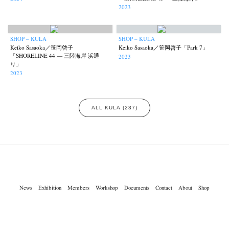
2023
SHOP – KULA
SHOP – KULA
Keiko Sasaoka／笹岡啓子
Keiko Sasaoka／笹岡啓子「Park 7」
「SHORELINE 44 — 三陸海岸 浜通
2023
り」
2023
ALL KULA (237)
News
Exhibition
Members
Workshop
Documents
Contact
About
Shop