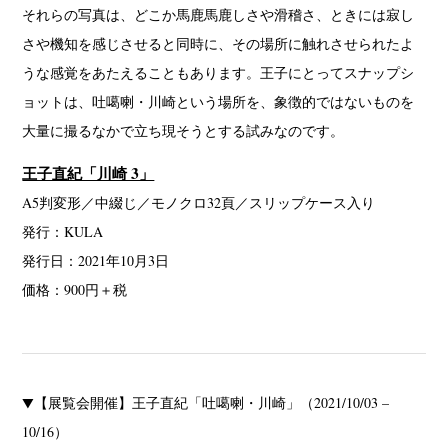
それらの写真は、どこか馬鹿馬鹿しさや滑稽さ、ときには寂し
さや機知を感じさせると同時に、その場所に触れさせられたよ
うな感覚をあたえることもあります。王子にとってスナップシ
ョットは、吐噶喇・川崎という場所を、象徴的ではないものを
大量に撮るなかで立ち現そうとする試みなのです。
王子直紀「川崎 3」
A5判変形／中綴じ／モノクロ32頁／スリップケース入り
発行：KULA
発行日：2021年10月3日
価格：900円＋税
▼【展覧会開催】王子直紀「吐噶喇・川崎」（2021/10/03 –
10/16）