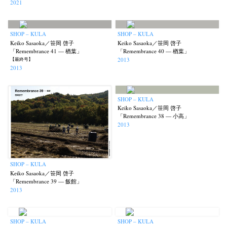
2021
Postwar and Shōwa-Era
Presence
Publication
Remembrance
(8)
(2)
(42)
(43)
Renchan
Review
Rintaro Kameoka
Shoreline
Special Exhibitions
(21)
(23)
(32)
(56)
(60)
SHOP – KULA
SHOP – KULA
Takuro Yoneda
Tomonori Ryu
Untitled Records
Workshop
(44)
(15)
(41)
(5)
Keiko Sasaoka／笹岡 啓子
Keiko Sasaoka／笹岡 啓子
「Remembrance 41 — 楢葉」
「Remembrance 40 — 楢葉」
Yu Shinoda
Yuki Kasama
(7)
(9)
2013
【最終号】
2013
SHOP – KULA
Keiko Sasaoka／笹岡 啓子
「Remembrance 38 — 小高」
2013
SHOP – KULA
Keiko Sasaoka／笹岡 啓子
「Remembrance 39 — 飯館」
2013
SHOP – KULA
SHOP – KULA