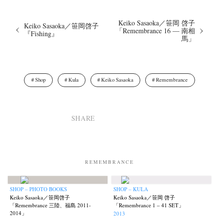
Keiko Sasaoka／笹岡 啓子
Keiko Sasaoka／笹岡啓子
「Remembrance 16 — 南相
『Fishing』
馬」
Shop
Kula
Keiko Sasaoka
Remembrance
News
Exhibition
Members
Workshop
Documents
Contact
About
Shop
Terms & Privacy Policy
Bookstores
Newsletter
SHARE
REMEMBRANCE
Akifumi Tanaka
Fumikiyo Nagamachi
Kazumichi Hashimoto
(7)
(27)
(6)
Kazuyuki Kawaguchi
Keiko Sasaoka
Keizo Kitajima
Kota Kishi
(42)
(267)
(220)
(101)
SHOP – PHOTO BOOKS
SHOP – KULA
Mariko Takahashi
Masako Matsui
Masashi Otomo
Nana Kakuda
(23)
(23)
(47)
(61)
Keiko Sasaoka／笹岡啓子
Keiko Sasaoka／笹岡 啓子
Naoki Ohji
Naonori Oshima
Nick Haymes
Park
「Remembrance 三陸、福島 2011-
「Remembrance 1 – 41 SET」
(66)
(38)
(5)
(7)
2014」
2013
photographers' gallery File
photographers’ gallery press
(16)
(14)