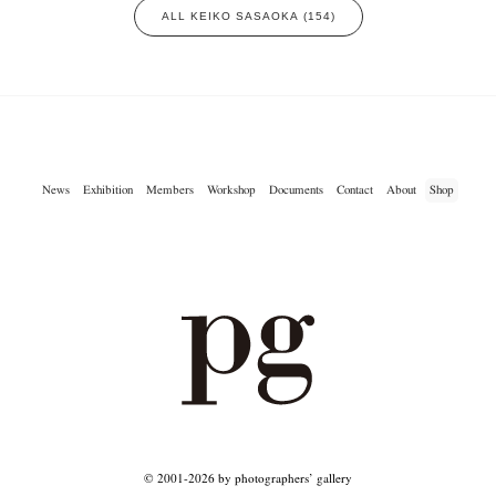
ALL KEIKO SASAOKA (154)
News
Exhibition
Members
Workshop
Documents
Contact
About
Shop
© 2001-2026 by photographers’ gallery