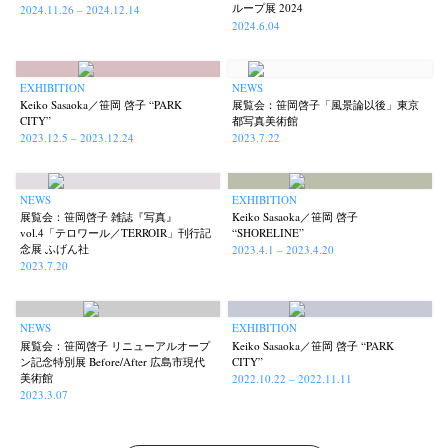
ループ展 2024
2024.11.26 – 2024.12.14
2024.6.04
EXHIBITION
NEWS
Keiko Sasaoka／笹岡 啓子 “PARK
展覧会：笹岡啓子「風景論以後」東京
CITY”
都写真美術館
2023.12.5 – 2023.12.24
2023.7.22
NEWS
EXHIBITION
展覧会：笹岡啓子 雑誌『写真』
Keiko Sasaoka／笹岡 啓子
vol.4「テロワール／TERROIR」刊行記
“SHORELINE”
念展 ふげん社
2023.4.1 – 2023.4.20
2023.7.20
NEWS
EXHIBITION
展覧会：笹岡啓子 リニューアルオープ
Keiko Sasaoka／笹岡 啓子 “PARK
ン記念特別展 Before/After 広島市現代
CITY”
美術館
2022.10.22 – 2022.11.11
2023.3.07