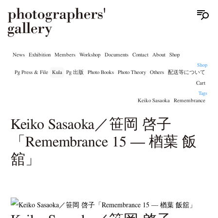
News
Exhibition
Members
Workshop
Documents
Contact
About
Shop
Shop
Pg Press & File
Kula
Pg 出版
Photo Books
Photo Theory
Others
配送等について
Cart
Tags
Keiko Sasaoka
Remembrance
Keiko Sasaoka／笹岡 啓子
「Remembrance 15 — 楢葉 飯
舘」