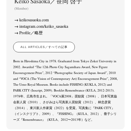
Keiko Sasaoka／笹岡 啓子
(Member)
keikosasaoka.com
instagram.com/keiko_sasaoka
Profile／略歴
ALL ARTICLES／すべての記事
Born in Hiroshima City in 1978. Graduated from Tokyo Zokei University in
2002. Awarded “The 12th Photo City Sagamihara Award, New Figure
Encouragement Prize”, 2012 “Photographic Society of Japan Award”, 2010
and “VOCA (The Vision of Contemporary Art) Encouragement Prize”, 2008,
The Ueno Royal Museum. Books include FISHING (KUKLA, 2012) and
PARK CITY (Inscript, 2009). Booklet Remembrance (KULA, 2012-2013).
1978年、広島市生まれ。「VOCA展2008」奨励賞（2008）、日本写真協
会新人賞（2010）、さがみはら写真新人奨励賞（2012）、林忠彦賞
（2014）、東川新人作家賞（2022）を受賞。写真集に『PARK CITY』
（インスクリプト、2009）、『FISHING』（KULA、2012）、冊子シリ
ーズ『Remembrance』（KULA、2012〜2013年）など。