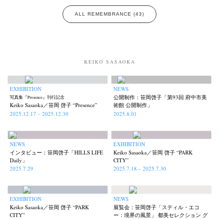
ALL REMEMBRANCE (43)
KEIKO SASAOKA
EXHIBITION
NEWS
公開制作：笹岡啓子「第93回 府中市美
写真集『Presence』刊行記念
Keiko Sasaoka／笹岡 啓子 “Presence”
術館 公開制作」
2025.12.17 – 2025.12.30
2025.8.01
NEWS
EXHIBITION
インタビュー：笹岡啓子「HILLS LIFE
Keiko Sasaoka／笹岡 啓子 “PARK
Daily」
CITY”
2025.7.29
2025.7.18 – 2025.7.30
EXHIBITION
NEWS
Keiko Sasaoka／笹岡 啓子 “PARK
展覧会：笹岡啓子「スティル・エコ
CITY”
ー：境界の風景」 都美セレクション グ