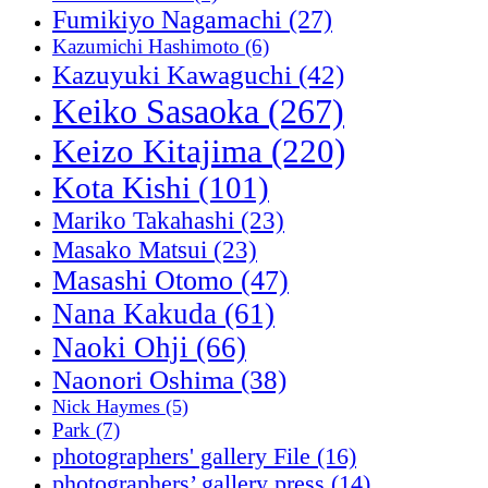
Fumikiyo Nagamachi
(27)
Kazumichi Hashimoto
(6)
Kazuyuki Kawaguchi
(42)
Keiko Sasaoka
(267)
Keizo Kitajima
(220)
Kota Kishi
(101)
Mariko Takahashi
(23)
Masako Matsui
(23)
Masashi Otomo
(47)
Nana Kakuda
(61)
Naoki Ohji
(66)
Naonori Oshima
(38)
Nick Haymes
(5)
Park
(7)
photographers' gallery File
(16)
photographers’ gallery press
(14)