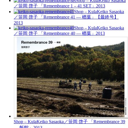
Shop – Kula
Keiko Sasaoka
／笹岡 啓子 「Remembrance 1 – 41 SET」
2013
Shop – Kula
Keiko Sasaoka
／笹岡 啓子 「Remembrance 41 — 楢葉」
【最終号】
2013
Shop – Kula
Keiko Sasaoka
／笹岡 啓子 「Remembrance 40 — 楢葉」
2013
Shop – Kula
Keiko Sasaoka／笹岡 啓子 「Remembrance 39
— 飯館」
2013