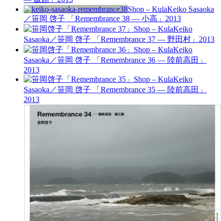
Shop – Kula
Keiko Sasaoka
／笹岡 啓子 「Remembrance 38 — 小高」
2013
Shop – Kula
Keiko
Sasaoka／笹岡 啓子 「Remembrance 37 — 野田村」
2013
Shop – Kula
Keiko
Sasaoka／笹岡 啓子 「Remembrance 36 — 陸前高田」
2013
Shop – Kula
Keiko
Sasaoka／笹岡 啓子 「Remembrance 35 — 陸前高田」
2013