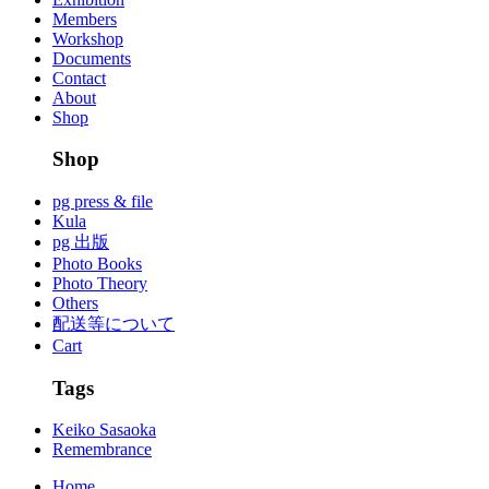
Members
Workshop
Documents
Contact
About
Shop
Shop
pg press & file
Kula
pg 出版
Photo Books
Photo Theory
Others
配送等について
Cart
Tags
Keiko Sasaoka
Remembrance
Home