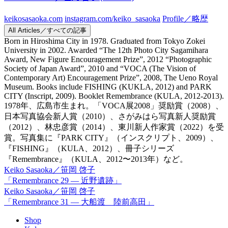
keikosasaoka.com
instagram.com/keiko_sasaoka
Profile／略歴
All Articles／すべての記事
Born in Hiroshima City in 1978. Graduated from Tokyo Zokei
University in 2002. Awarded “The 12th Photo City Sagamihara
Award, New Figure Encouragement Prize”, 2012 “Photographic
Society of Japan Award”, 2010 and “VOCA (The Vision of
Contemporary Art) Encouragement Prize”, 2008, The Ueno Royal
Museum. Books include FISHING (KUKLA, 2012) and PARK
CITY (Inscript, 2009). Booklet Remembrance (KULA, 2012-2013).
1978年、広島市生まれ。「VOCA展2008」奨励賞（2008）、
日本写真協会新人賞（2010）、さがみはら写真新人奨励賞
（2012）、林忠彦賞（2014）、東川新人作家賞（2022）を受
賞。写真集に『PARK CITY』（インスクリプト、2009）、
『FISHING』（KULA、2012）、冊子シリーズ
『Remembrance』（KULA、2012〜2013年）など。
Keiko Sasaoka／笹岡 啓子
「Remembrance 29 — 近野遺跡」
Keiko Sasaoka／笹岡 啓子
「Remembrance 31 — 大船渡 陸前高田」
Shop