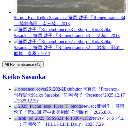
Shop – Kula
Keiko Sasaoka／笹岡 啓子 「Remembrance 34
— 陸前高田 南三陸」
2013
Shop – Kula
Keiko
Sasaoka／笹岡 啓子 「Remembrance 33 — 大槌」
2013
Shop – Kula
Keiko
Sasaoka／笹岡 啓子 「Remembrance 32 — 岩泉 田老
船越 唐桑」
2013
All Remembrance (43)
Keiko Sasaoka
Exhibition
写真集『Presence』
刊行記念
Keiko Sasaoka／笹岡 啓子 “Presence”
2025.12.17
– 2025.12.30
News
公開制作：笹岡
啓子「第93回 府中市美術館 公開制作」
2025.8.01
News
インタビュ
ー：笹岡啓子「HILLS LIFE Daily」
2025.7.29