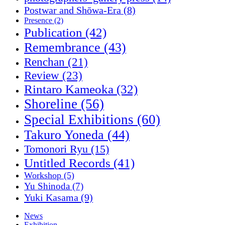
Postwar and Shōwa-Era
(8)
Presence
(2)
Publication
(42)
Remembrance
(43)
Renchan
(21)
Review
(23)
Rintaro Kameoka
(32)
Shoreline
(56)
Special Exhibitions
(60)
Takuro Yoneda
(44)
Tomonori Ryu
(15)
Untitled Records
(41)
Workshop
(5)
Yu Shinoda
(7)
Yuki Kasama
(9)
News
Exhibition