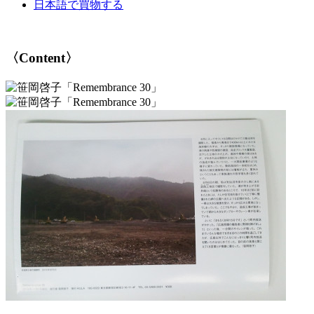
岡
日本語で買物する
啓
子
「Remembrance
〈Content〉
30
—
気
仙
沼
南
三
陸
雄
勝」
個