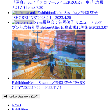
『写真』vol.4「テロワール／TERROIR」刊行記念展
ふげん社
2023.7.20
Exhibition
Keiko Sasaoka／笹岡 啓子
“SHORELINE”
2023.4.1 – 2023.4.20
News
展覧会：笹岡啓子 リニューアルオー
プン記念特別展 Before/After 広島市現代美術館
2023.3.07
Exhibition
Keiko Sasaoka／笹岡 啓子 “PARK
CITY”
2022.10.22 – 2022.11.11
All Keiko Sasaoka (154)
News
Exhibition