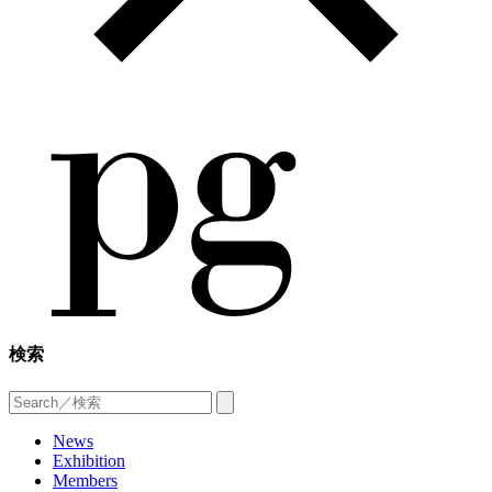
検索
News
Exhibition
Members