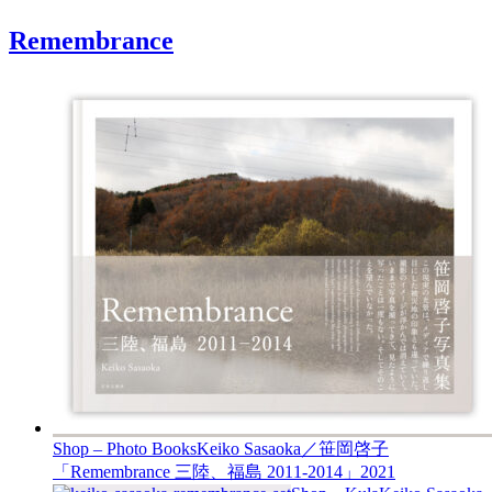
Remembrance
Shop – Photo Books
Keiko Sasaoka／笹岡啓子
「Remembrance 三陸、福島 2011-2014」
2021