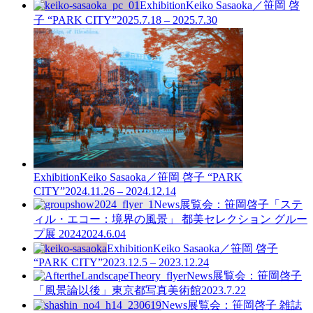
Exhibition
Keiko Sasaoka／笹岡 啓
子 “PARK CITY”
2025.7.18 – 2025.7.30
Exhibition
Keiko Sasaoka／笹岡 啓子 “PARK
CITY”
2024.11.26 – 2024.12.14
News
展覧会：笹岡啓子「ステ
ィル・エコー：境界の風景」 都美セレクション グルー
プ展 2024
2024.6.04
Exhibition
Keiko Sasaoka／笹岡 啓子
“PARK CITY”
2023.12.5 – 2023.12.24
News
展覧会：笹岡啓子
「風景論以後」東京都写真美術館
2023.7.22
News
展覧会：笹岡啓子 雑誌