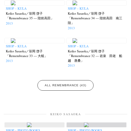
SHOP – KULA
SHOP – KULA
Keiko Sasaoka／笹岡 啓子
Keiko Sasaoka／笹岡 啓子
「Remembrance 35 — 陸前高田」
「Remembrance 34 — 陸前高田 南三
陸」
2013
2013
SHOP – KULA
SHOP – KULA
Keiko Sasaoka／笹岡 啓子
Keiko Sasaoka／笹岡 啓子
「Remembrance 33 — 大槌」
「Remembrance 32 — 岩泉 田老 船
越 唐桑」
2013
2013
ALL REMEMBRANCE (43)
KEIKO SASAOKA
SHOP – PHOTO BOOKS
SHOP – PHOTO BOOKS