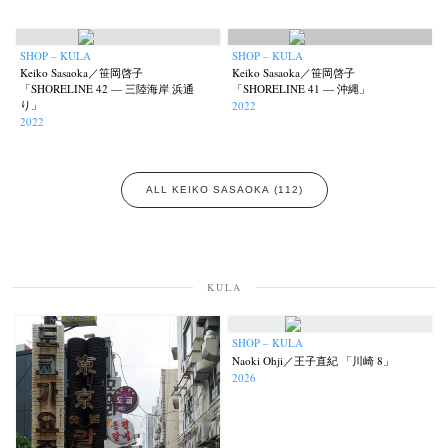
SHOP – KULA
SHOP – KULA
Keiko Sasaoka／笹岡啓子
Keiko Sasaoka／笹岡啓子
「SHORELINE 42 — 三陸海岸 浜通
「SHORELINE 41 — 沖縄」
り」
2022
2022
ALL KEIKO SASAOKA (112)
KULA
SHOP – KULA
Naoki Ohji／王子直紀 「川崎 8」
2026