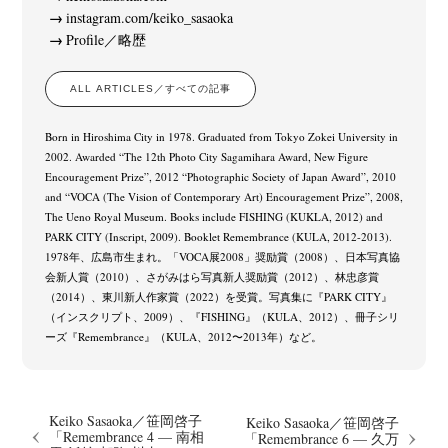
instagram.com/keiko_sasaoka
Profile／略歴
ALL ARTICLES／すべての記事
Born in Hiroshima City in 1978. Graduated from Tokyo Zokei University in
2002. Awarded “The 12th Photo City Sagamihara Award, New Figure
Encouragement Prize”, 2012 “Photographic Society of Japan Award”, 2010
and “VOCA (The Vision of Contemporary Art) Encouragement Prize”, 2008,
The Ueno Royal Museum. Books include FISHING (KUKLA, 2012) and
PARK CITY (Inscript, 2009). Booklet Remembrance (KULA, 2012-2013).
1978年、広島市生まれ。「VOCA展2008」奨励賞（2008）、日本写真協
会新人賞（2010）、さがみはら写真新人奨励賞（2012）、林忠彦賞
（2014）、東川新人作家賞（2022）を受賞。写真集に『PARK CITY』
（インスクリプト、2009）、『FISHING』（KULA、2012）、冊子シリ
ーズ『Remembrance』（KULA、2012〜2013年）など。
Keiko Sasaoka／笹岡啓子
Keiko Sasaoka／笹岡啓子
「Remembrance 4 — 南相
「Remembrance 6 — 久万