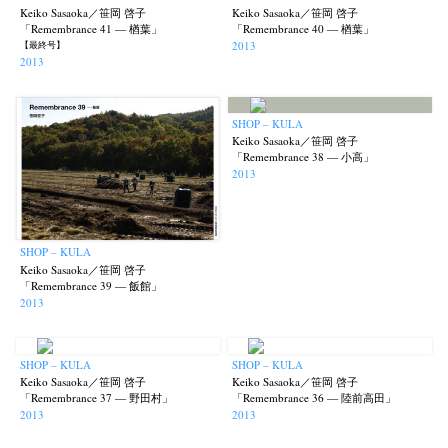
Keiko Sasaoka／笹岡 啓子
Keiko Sasaoka／笹岡 啓子
「Remembrance 41 — 楢葉」
「Remembrance 40 — 楢葉」
2013
【最終号】
2013
SHOP – KULA
Keiko Sasaoka／笹岡 啓子
「Remembrance 38 — 小高」
2013
SHOP – KULA
Keiko Sasaoka／笹岡 啓子
「Remembrance 39 — 飯館」
2013
SHOP – KULA
SHOP – KULA
Keiko Sasaoka／笹岡 啓子
Keiko Sasaoka／笹岡 啓子
「Remembrance 37 — 野田村」
「Remembrance 36 — 陸前高田」
2013
2013