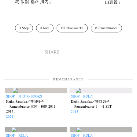
馬 飯舘 都路 川内」
山真景」
Shop
Kula
Keiko Sasaoka
Remembrance
SHARE
REMEMBRANCE
SHOP – PHOTO BOOKS
SHOP – KULA
Keiko Sasaoka／笹岡啓子
Keiko Sasaoka／笹岡 啓子
「Remembrance 三陸、福島 2011-
「Remembrance 1 – 41 SET」
2014」
2013
2021
SHOP – KULA
SHOP – KULA