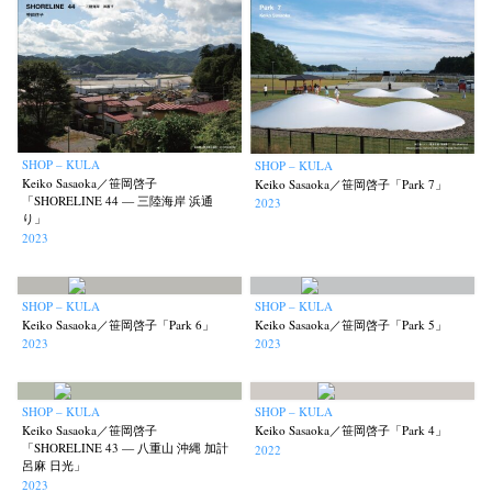
Renchan
Review
Rintaro Kameoka
Shoreline
Special Exhibitions
(21)
(23)
(32)
(56)
(60)
Takuro Yoneda
Tomonori Ryu
Untitled Records
Workshop
(44)
(15)
(41)
(5)
Yu Shinoda
Yuki Kasama
(7)
(9)
SHOP – KULA
SHOP – KULA
Keiko Sasaoka／笹岡啓子
Keiko Sasaoka／笹岡啓子「Park 7」
「SHORELINE 44 — 三陸海岸 浜通
2023
り」
2023
SHOP – KULA
SHOP – KULA
Keiko Sasaoka／笹岡啓子「Park 6」
Keiko Sasaoka／笹岡啓子「Park 5」
2023
2023
SHOP – KULA
SHOP – KULA
Keiko Sasaoka／笹岡啓子
Keiko Sasaoka／笹岡啓子「Park 4」
「SHORELINE 43 — 八重山 沖縄 加計
2022
呂麻 日光」
2023