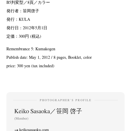
B5判変型／8頁／カラー
発行者：笹岡啓子
発行：KULA
発行日：2012年5月1日
定価：300円 (税込)
Remembrance 5: Kumakogen
Publish date: May 1, 2012 / 8 pages, Booklet, color
price: 300 yen (tax included)
PHOTOGRAPHER’S PROFILE
Keiko Sasaoka／笹岡 啓子
(Member)
keikosasaoka.com