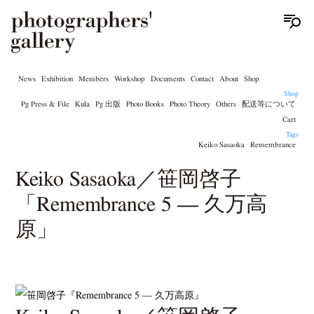
News
Exhibition
Members
Workshop
Documents
Contact
About
Shop
Shop
Pg Press & File
Kula
Pg 出版
Photo Books
Photo Theory
Others
配送等について
Cart
Tags
Keiko Sasaoka
Remembrance
Keiko Sasaoka／笹岡啓子
「Remembrance 5 — 久万高
原」