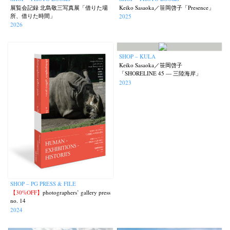
展覧会記録 北島敬三写真展「借りた場
Keiko Sasaoka／笹岡啓子「Presence」
所、借りた時間」
2025
2026
SHOP – KULA
Keiko Sasaoka／笹岡啓子
「SHORELINE 45 — 三陸海岸」
News
Exhibition
Members
Workshop
Documents
Contact
About
Shop
2023
Terms & Privacy Policy
Bookstores
Newsletter
Akifumi Tanaka
Fumikiyo Nagamachi
Kazumichi Hashimoto
(7)
(27)
(6)
Kazuyuki Kawaguchi
Keiko Sasaoka
Keizo Kitajima
Kota Kishi
(42)
(267)
(220)
(101)
Mariko Takahashi
Masako Matsui
Masashi Otomo
Nana Kakuda
SHOP – PG PRESS & FILE
(23)
(23)
(47)
(61)
【30%OFF】
photographers’ gallery press
Naoki Ohji
Naonori Oshima
Nick Haymes
Park
(66)
(38)
(5)
(7)
no. 14
2024
photographers' gallery File
photographers’ gallery press
(16)
(14)
Postwar and Shōwa-Era
Presence
Publication
Remembrance
(8)
(2)
(42)
(43)