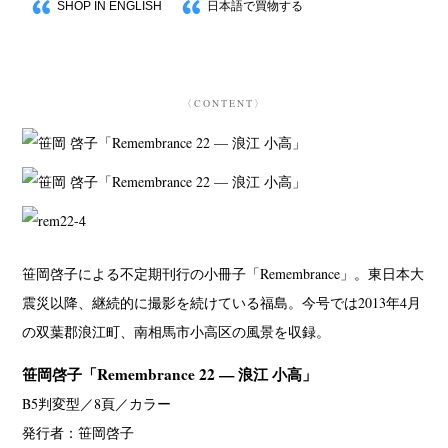
SHOP IN ENGLISH
日本語で買物する
〈CONTENT〉
笹岡啓子による不定期刊行の小冊子「Remembrance」。東日本大
震災以降、継続的に撮影を続けている福島。今号では2013年4月
の双葉郡浪江町、南相馬市小高区の風景を収録。
笹岡啓子「Remembrance 22 — 浪江 小高」
B5判変型／8頁／カラー
発行者：笹岡啓子