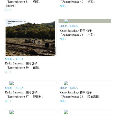
「Remembrance 41 — 楢葉」
「Remembrance 40 — 楢葉」
Akifumi Tanaka
Fumikiyo Nagamachi
Kazumichi Hashimoto
(7)
(27)
(6)
2013
【最終号】
2013
Kazuyuki Kawaguchi
Keiko Sasaoka
Keizo Kitajima
(42)
(267)
(220)
Kota Kishi
Mariko Takahashi
Masako Matsui
Masashi Otomo
(101)
(23)
(23)
(47)
Nana Kakuda
Naoki Ohji
Naonori Oshima
Nick Haymes
SHOP – KULA
(61)
(66)
(38)
(5)
Keiko Sasaoka／笹岡 啓子
Park
photographers' gallery File
photographers’ gallery press
(7)
(16)
(14)
「Remembrance 38 — 小高」
2013
Postwar and Shōwa-Era
Presence
Publication
Remembrance
(8)
(2)
(42)
(43)
Renchan
Review
Rintaro Kameoka
Shoreline
(21)
(23)
(32)
(56)
Special Exhibitions
Takuro Yoneda
Tomonori Ryu
(60)
(44)
(15)
SHOP – KULA
Untitled Records
Workshop
Yu Shinoda
Yuki Kasama
(41)
(5)
(7)
(9)
Keiko Sasaoka／笹岡 啓子
「Remembrance 39 — 飯館」
2013
SHOP – KULA
SHOP – KULA
Keiko Sasaoka／笹岡 啓子
Keiko Sasaoka／笹岡 啓子
「Remembrance 37 — 野田村」
「Remembrance 36 — 陸前高田」
2013
2013