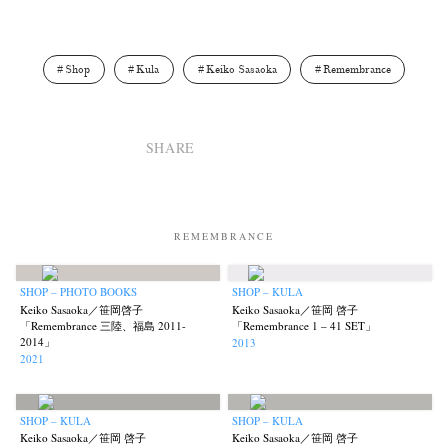
Shop
Kula
Keiko Sasaoka
Remembrance
SHARE
REMEMBRANCE
SHOP – PHOTO BOOKS
SHOP – KULA
Keiko Sasaoka／笹岡啓子
Keiko Sasaoka／笹岡 啓子
News
Exhibition
Members
Workshop
Documents
Contact
About
Shop
「Remembrance 三陸、福島 2011-
「Remembrance 1 – 41 SET」
2014」
2013
Terms & Privacy Policy
Bookstores
Newsletter
2021
SHOP – KULA
SHOP – KULA
Keiko Sasaoka／笹岡 啓子
Keiko Sasaoka／笹岡 啓子