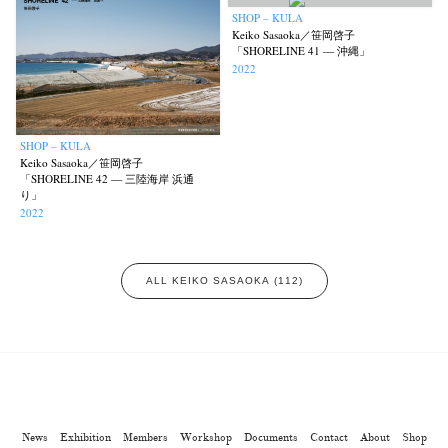
SHOP – KULA
Keiko Sasaoka／笹岡啓子
「SHORELINE 41 — 沖縄」
2022
SHOP – KULA
Keiko Sasaoka／笹岡啓子
「SHORELINE 42 — 三陸海岸 浜通
り」
2022
ALL KEIKO SASAOKA (112)
News
Exhibition
Members
Workshop
Documents
Contact
About
Shop