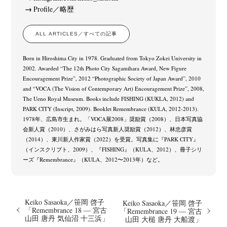
Profile／略歴
ALL ARTICLES／すべての記事
Born in Hiroshima City in 1978. Graduated from Tokyo Zokei University in
2002. Awarded “The 12th Photo City Sagamihara Award, New Figure
Encouragement Prize”, 2012 “Photographic Society of Japan Award”, 2010
and “VOCA (The Vision of Contemporary Art) Encouragement Prize”, 2008,
The Ueno Royal Museum. Books include FISHING (KUKLA, 2012) and
PARK CITY (Inscript, 2009). Booklet Remembrance (KULA, 2012-2013).
1978年、広島市生まれ。「VOCA展2008」奨励賞（2008）、日本写真協
会新人賞（2010）、さがみはら写真新人奨励賞（2012）、林忠彦賞
（2014）、東川新人作家賞（2022）を受賞。写真集に『PARK CITY』
（インスクリプト、2009）、『FISHING』（KULA、2012）、冊子シリ
ーズ『Remembrance』（KULA、2012〜2013年）など。
Keiko Sasaoka／笹岡 啓子
Keiko Sasaoka／笹岡 啓子
「Remembrance 18 — 宮古
「Remembrance 19 — 宮古
山田 唐丹 気仙沼 十三浜」
山田 大槌 唐丹 大船渡」