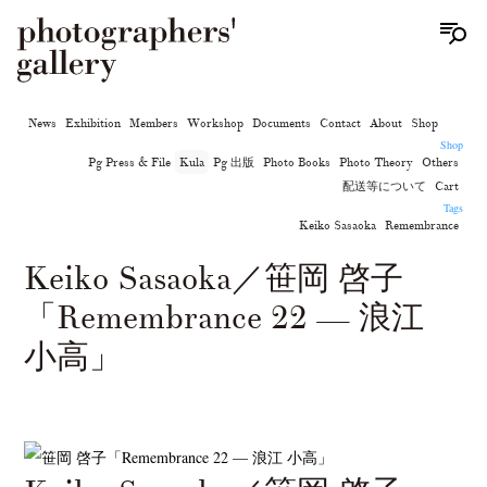
News
Exhibition
Members
Workshop
Documents
Contact
About
Shop
Shop
Pg Press & File
Kula
Pg 出版
Photo Books
Photo Theory
Others
配送等について
Cart
Tags
Keiko Sasaoka
Remembrance
Keiko Sasaoka／笹岡 啓子
「Remembrance 22 — 浪江
小高」