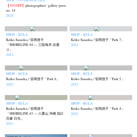
【30%OFF】
photographers’ gallery press
no. 14
2024
SHOP – KULA
SHOP – KULA
Keiko Sasaoka／笹岡啓子
Keiko Sasaoka／笹岡啓子「Park 7」
「SHORELINE 44 — 三陸海岸 浜通
2023
り」
2023
SHOP – KULA
SHOP – KULA
Keiko Sasaoka／笹岡啓子「Park 6」
Keiko Sasaoka／笹岡啓子「Park 5」
2023
2023
SHOP – KULA
SHOP – KULA
Keiko Sasaoka／笹岡啓子
Keiko Sasaoka／笹岡啓子「Park 4」
「SHORELINE 43 — 八重山 沖縄 加計
2022
呂麻 日光」
2023