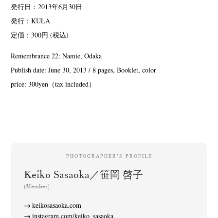
発行日：2013年6月30日
発行：KULA
定価：300円 (税込)
Remembrance 22: Namie, Odaka
Publish date: June 30, 2013 / 8 pages, Booklet, color
price: 300yen（tax included）
PHOTOGRAPHER’S PROFILE
Keiko Sasaoka／笹岡 啓子
(Member)
keikosasaoka.com
instagram.com/keiko_sasaoka