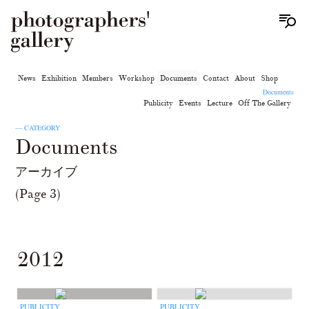
News
Exhibition
Members
Workshop
Documents
Contact
About
Shop
Documents
Publicity
Events
Lecture
Off The Gallery
— CATEGORY
Documents
アーカイブ
(Page 3)
2012
PUBLICITY
PUBLICITY