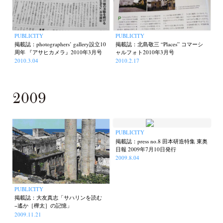
PUBLICITY
PUBLICITY
掲載誌：photographers’ gallery設立10
掲載誌：北島敬三 “Places” コマーシ
周年 『アサヒカメラ』2010年3月号
ャルフォト2010年3月号
2010.3.04
2010.2.17
2009
PUBLICITY
掲載誌：press no.8 田本研造特集 東奥
日報 2009年7月10日発行
2009.8.04
PUBLICITY
掲載誌：大友真志「サハリンを読む
−遙か［樺太］の記憶」
2009.11.21
News
Exhibition
Members
Workshop
Documents
Contact
About
Shop