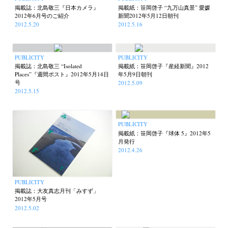
掲載誌：北島敬三『日本カメラ』
掲載紙：笹岡啓子 “九万山真景” 愛媛
2012年6月号のご紹介
新聞2012年5月12日朝刊
2012.5.20
2012.5.16
PUBLICITY
PUBLICITY
掲載誌：北島敬三 “Isolated
掲載紙：笹岡啓子『産経新聞』2012
Places”『週間ポスト』2012年5月14日
年5月9日朝刊
号
2012.5.09
2012.5.15
PUBLICITY
掲載紙：笹岡啓子『球体 5』2012年5
月発行
2012.4.26
PUBLICITY
掲載誌：大友真志月刊「みすず」
2012年5月号
2012.5.02