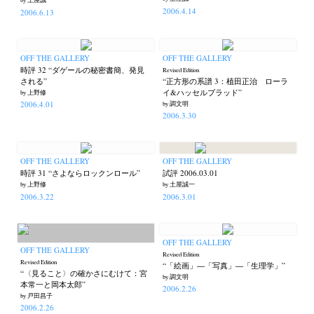
by 土屋誠一
2006.4.14
2006.6.13
OFF THE GALLERY
OFF THE GALLERY
時評 32 “ダゲールの秘密書簡、発見
Revised Edition
される”
“正方形の系譜 3：植田正治 ローラ
イ&ハッセルブラッド”
by 上野修
2006.4.01
by 調文明
2006.3.30
OFF THE GALLERY
OFF THE GALLERY
時評 31 “さよならロックンロール”
試評 2006.03.01
by 上野修
by 土屋誠一
2006.3.22
2006.3.01
OFF THE GALLERY
OFF THE GALLERY
Revised Edition
Revised Edition
“「絵画」―「写真」―「生理学」”
“〈見ること〉の確かさにむけて：宮
by 調文明
本常一と岡本太郎”
2006.2.26
by 戸田昌子
2006.2.26