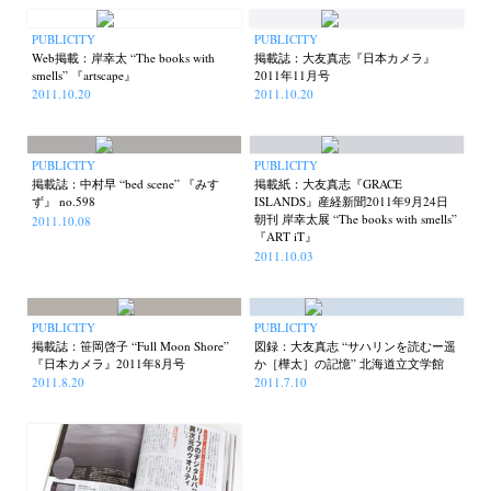
PUBLICITY
PUBLICITY
Web掲載：岸幸太 “The books with
掲載誌：大友真志『日本カメラ』
smells” 『artscape』
2011年11月号
2011.10.20
2011.10.20
PUBLICITY
PUBLICITY
掲載誌：中村早 “bed scene” 『みす
掲載紙：大友真志『GRACE
ず』 no.598
ISLANDS』産経新聞2011年9月24日
朝刊 岸幸太展 “The books with smells”
2011.10.08
『ART iT』
2011.10.03
PUBLICITY
PUBLICITY
掲載誌：笹岡啓子 “Full Moon Shore”
図録：大友真志 “サハリンを読むー遥
『日本カメラ』2011年8月号
か［樺太］の記憶” 北海道立文学館
2011.8.20
2011.7.10