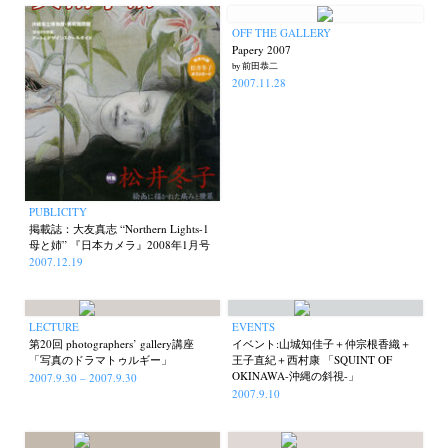
OFF THE GALLERY
Papery 2007
by 前田恭二
2007.11.28
PUBLICITY
掲載誌：大友真志 “Northern Lights-1
母と姉” 『日本カメラ』2008年1月号
2007.12.19
LECTURE
EVENTS
第20回 photographers’ gallery講座
イベント:山城知佳子＋仲宗根香織＋
「写真のドラマトゥルギー」
王子直紀＋西村康 「SQUINT OF
OKINAWA-沖縄の斜視-」
2007.9.30 – 2007.9.30
2007.9.10