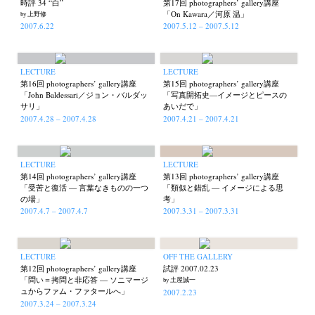
時評 34 “白”
第17回 photographers’ gallery講座
「On Kawara／河原 温」
by 上野修
2007.6.22
2007.5.12 – 2007.5.12
LECTURE
LECTURE
第16回 photographers’ gallery講座
第15回 photographers’ gallery講座
「John Baldessari／ジョン・バルダッ
「写真開拓史—イメージとピースの
サリ」
あいだで」
2007.4.28 – 2007.4.28
2007.4.21 – 2007.4.21
LECTURE
LECTURE
第14回 photographers’ gallery講座
第13回 photographers’ gallery講座
「受苦と復活 — 言葉なきものの一つ
「類似と錯乱 — イメージによる思
の場」
考」
2007.4.7 – 2007.4.7
2007.3.31 – 2007.3.31
LECTURE
OFF THE GALLERY
第12回 photographers’ gallery講座
試評 2007.02.23
「問い＝拷問と非応答 — ソニマージ
by 土屋誠一
ュからファム・ファタールへ」
2007.2.23
2007.3.24 – 2007.3.24