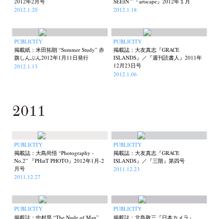
2012年2月号
SEEIN’”『artscape』2012年１月
2012.1.20
2012.1.18
PUBLICITY
PUBLICITY
掲載紙：米田拓朗 “Summer Study” 赤
掲載誌：大友真志『GRACE
旗しんぶん2012年1月11日発行
ISLANDS』／『週刊読書人』2011年
12月23日号
2012.1.13
2012.1.06
2011
PUBLICITY
PUBLICITY
掲載誌：大島尚悟 “Photography -
掲載誌：大友真志『GRACE
No.2” 『PHatT PHOTO』2012年1月-2
ISLANDS』／『三階』第四号
月号
2011.12.23
2011.12.27
PUBLICITY
PUBLICITY
掲載誌：中村早 “The Nude of Man”
掲載誌：北島敬三『日本カメラ』