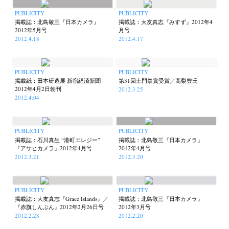
PUBLICITY
PUBLICITY
掲載誌：北島敬三『日本カメラ』
掲載誌：大友真志『みすず』2012年4
2012年5月号
月号
2012.4.18
2012.4.17
PUBLICITY
PUBLICITY
掲載紙：田本研造展 新宿経済新聞
第31回土門拳賞受賞／高梨豊氏
2012年4月2日朝刊
2012.3.25
2012.4.04
PUBLICITY
PUBLICITY
掲載誌：石川真生 “港町エレジー”
掲載誌：北島敬三『日本カメラ』
『アサヒカメラ』2012年4月号
2012年4月号
2012.3.21
2012.3.20
PUBLICITY
PUBLICITY
掲載誌：大友真志『Grace Islands』／
掲載誌：北島敬三『日本カメラ』
『赤旗しんぶん』2012年2月26日号
2012年3月号
2012.2.28
2012.2.20