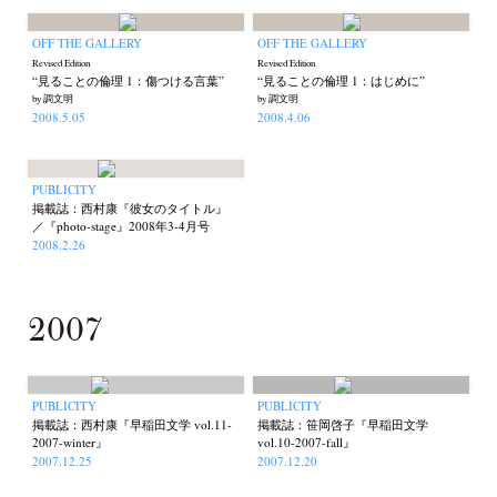
OFF THE GALLERY
OFF THE GALLERY
Revised Edition
Revised Edition
“見ることの倫理 1：傷つける言葉”
“見ることの倫理 1：はじめに”
by 調文明
by 調文明
2008.5.05
2008.4.06
PUBLICITY
掲載誌：西村康『彼女のタイトル』
／『photo-stage』2008年3-4月号
2008.2.26
2007
PUBLICITY
PUBLICITY
掲載誌：西村康『早稲田文学 vol.11-
掲載誌：笹岡啓子『早稲田文学
2007-winter』
vol.10-2007-fall』
2007.12.25
2007.12.20