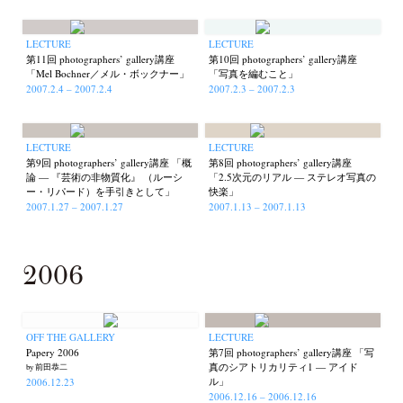
LECTURE
LECTURE
第11回 photographers’ gallery講座
第10回 photographers’ gallery講座
「Mel Bochner／メル・ボックナー」
「写真を編むこと」
2007.2.4 – 2007.2.4
2007.2.3 – 2007.2.3
LECTURE
LECTURE
第9回 photographers’ gallery講座 「概
第8回 photographers’ gallery講座
論 — 『芸術の非物質化』 （ルーシ
「2.5次元のリアル — ステレオ写真の
ー・リパード）を手引きとして」
快楽」
2007.1.27 – 2007.1.27
2007.1.13 – 2007.1.13
2006
OFF THE GALLERY
LECTURE
Papery 2006
第7回 photographers’ gallery講座 「写
真のシアトリカリティ1 — アイド
by 前田恭二
ル」
2006.12.23
2006.12.16 – 2006.12.16