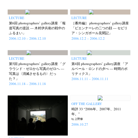
LECTURE
LECTURE
第6回 photographers’ gallery講座 「報
［番外編］ photographers’ gallery講座
道写真の逆説 — 木村伊兵衛の戦中の
「ビエンナーレの二つの顔 — セビリ
ふるまい」
ア・シンガポール見聞記」
2006.12.10 – 2006.12.10
2006.12.2 – 2006.12.2
LECTURE
LECTURE
第5回 photographers’ gallery講座 「グ
第4回 photographers’ gallery講座 「ア
ラウンド・ゼロから写真のゼロへ —
ルベール・ロンドの夕べ — 時間のポ
写真は〈消滅させるもの〉だっ
リティクス」
た？」
2006.11.11 – 2006.11.11
2006.11.18 – 2006.11.18
OFF THE GALLERY
時評 33 “2006年、2007年、2011
年。”
by 上野修
2006.10.27