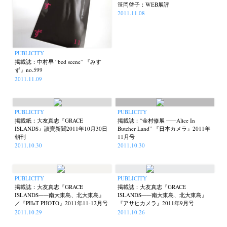
笹岡啓子：WEB展評
2011.11.08
PUBLICITY
掲載誌：中村早 “bed scene” 『みす
ず』no.599
2011.11.09
PUBLICITY
PUBLICITY
掲載紙：大友真志『GRACE
掲載誌：“金村修展 ──Alice In
ISLANDS』讀賣新聞2011年10月30日
Butcher Land” 『日本カメラ』2011年
朝刊
11月号
2011.10.30
2011.10.30
PUBLICITY
PUBLICITY
掲載誌：大友真志『GRACE
掲載誌：大友真志『GRACE
ISLANDS──南大東島、北大東島』
ISLANDS──南大東島、北大東島』
／『PHaT PHOTO』2011年11-12月号
『アサヒカメラ』2011年9月号
2011.10.29
2011.10.26