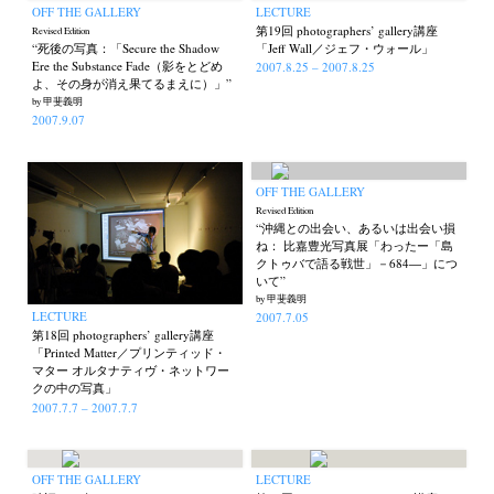
OFF THE GALLERY
LECTURE
第19回 photographers’ gallery講座
Revised Edition
“死後の写真：「Secure the Shadow
「Jeff Wall／ジェフ・ウォール」
Ere the Substance Fade（影をとどめ
2007.8.25 – 2007.8.25
よ、その身が消え果てるまえに）」”
by 甲斐義明
2007.9.07
OFF THE GALLERY
Revised Edition
“沖縄との出会い、あるいは出会い損
ね： 比嘉豊光写真展「わったー「島
クトゥバで語る戦世」－684―」につ
いて”
by 甲斐義明
LECTURE
2007.7.05
第18回 photographers’ gallery講座
「Printed Matter／プリンティッド・
マター オルタナティヴ・ネットワー
クの中の写真」
2007.7.7 – 2007.7.7
OFF THE GALLERY
LECTURE