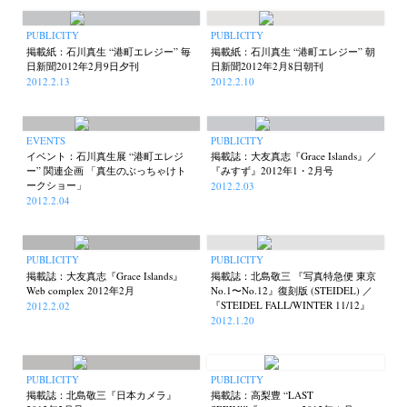
PUBLICITY
PUBLICITY
掲載紙：石川真生 “港町エレジー” 毎
掲載紙：石川真生 “港町エレジー” 朝
日新聞2012年2月9日夕刊
日新聞2012年2月8日朝刊
2012.2.13
2012.2.10
EVENTS
PUBLICITY
イベント：石川真生展 “港町エレジ
掲載誌：大友真志『Grace Islands』／
ー” 関連企画 「真生のぶっちゃけト
『みすず』2012年1・2月号
ークショー」
2012.2.03
2012.2.04
PUBLICITY
PUBLICITY
掲載誌：大友真志『Grace Islands』
掲載誌：北島敬三 『写真特急便 東京
Web complex 2012年2月
No.1〜No.12』復刻版 (STEIDEL) ／
『STEIDEL FALL/WINTER 11/12』
2012.2.02
2012.1.20
PUBLICITY
PUBLICITY
掲載誌：北島敬三『日本カメラ』
掲載誌：高梨豊 “LAST