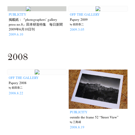
Terms & Privacy Policy
Bookstores
Newsletter
PUBLICITY
OFF THE GALLERY
掲載紙：『photographers’ gallery
Papery 2009
press no.8』田本研造特集 毎日新聞
by 前田恭二
2009年6月10日刊
2009.3.05
2009.6.10
Akifumi Tanaka
Fumikiyo Nagamachi
Kazumichi Hashimoto
(7)
(27)
(6)
Kazuyuki Kawaguchi
Keiko Sasaoka
Keizo Kitajima
2008
(42)
(267)
(220)
Kota Kishi
Mariko Takahashi
Masako Matsui
Masashi Otomo
(101)
(23)
(23)
(47)
Nana Kakuda
Naoki Ohji
Naonori Oshima
Nick Haymes
(61)
(66)
(38)
(5)
OFF THE GALLERY
Park
photographers' gallery File
photographers’ gallery press
(7)
(16)
(14)
Papery 2008
Postwar and Shōwa-Era
Presence
Publication
Remembrance
(8)
(2)
(42)
(43)
by 前田恭二
2008.8.22
Renchan
Review
Rintaro Kameoka
Shoreline
(21)
(23)
(32)
(56)
Special Exhibitions
Takuro Yoneda
Tomonori Ryu
(60)
(44)
(15)
Untitled Records
Workshop
Yu Shinoda
Yuki Kasama
(41)
(5)
(7)
(9)
PUBLICITY
outside the frame 52 “Street View”
by 三島靖
2008.8.19