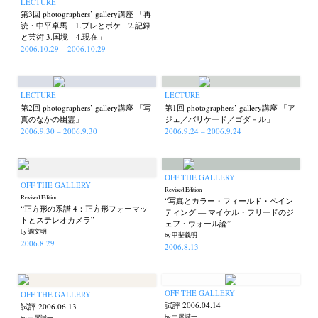
LECTURE
第3回 photographers’ gallery講座 「再
読・中平卓馬 1.ブレとボケ 2.記録
と芸術 3.国境 4.現在」
2006.10.29 – 2006.10.29
LECTURE
LECTURE
第2回 photographers’ gallery講座 「写
第1回 photographers’ gallery講座 「ア
真のなかの幽霊」
ジェ／バリケード／ゴダ－ル」
2006.9.30 – 2006.9.30
2006.9.24 – 2006.9.24
OFF THE GALLERY
OFF THE GALLERY
Revised Edition
Revised Edition
“写真とカラー・フィールド・ペイン
“正方形の系譜 4：正方形フォーマッ
ティング — マイケル・フリードのジ
トとステレオカメラ”
ェフ・ウォール論”
by 調文明
by 甲斐義明
2006.8.29
2006.8.13
OFF THE GALLERY
OFF THE GALLERY
試評 2006.04.14
試評 2006.06.13
by 土屋誠一