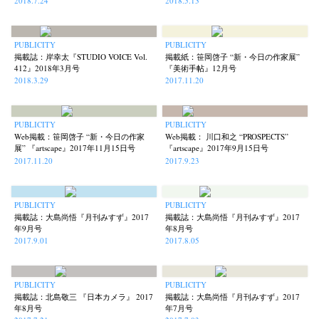
2018.7.24
2018.5.13
PUBLICITY
PUBLICITY
掲載誌：岸幸太『STUDIO VOICE Vol.
掲載紙：笹岡啓子 “新・今日の作家展”
412』2018年3月号
『美術手帖』12月号
2018.3.29
2017.11.20
PUBLICITY
PUBLICITY
Web掲載：笹岡啓子 “新・今日の作家
Web掲載： 川口和之 “PROSPECTS”
展” 『artscape』2017年11月15日号
『artscape』2017年9月15日号
2017.11.20
2017.9.23
PUBLICITY
PUBLICITY
掲載誌：大島尚悟『月刊みすず』2017
掲載誌：大島尚悟『月刊みすず』2017
年9月号
年8月号
2017.9.01
2017.8.05
PUBLICITY
PUBLICITY
掲載誌：北島敬三 『日本カメラ』 2017
掲載誌：大島尚悟『月刊みすず』2017
年8月号
年7月号