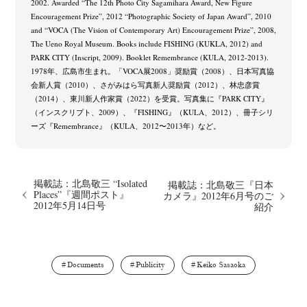
2002. Awarded “The 12th Photo City Sagamihara Award, New Figure
Encouragement Prize”, 2012 “Photographic Society of Japan Award”, 2010
and “VOCA (The Vision of Contemporary Art) Encouragement Prize”, 2008,
The Ueno Royal Museum. Books include FISHING (KUKLA, 2012) and
PARK CITY (Inscript, 2009). Booklet Remembrance (KULA, 2012-2013).
1978年、広島市生まれ。「VOCA展2008」奨励賞（2008）、日本写真協
会新人賞（2010）、さがみはら写真新人奨励賞（2012）、林忠彦賞
（2014）、東川新人作家賞（2022）を受賞。写真集に『PARK CITY』
（インスクリプト、2009）、『FISHING』（KULA、2012）、冊子シリ
ーズ『Remembrance』（KULA、2012〜2013年）など。
掲載誌：北島敬三 “Isolated
掲載誌：北島敬三『日本
Places”『週間ポスト』
カメラ』2012年6月号のご
2012年5月14日号
紹介
Documents
Publicity
Keiko Sasaoka