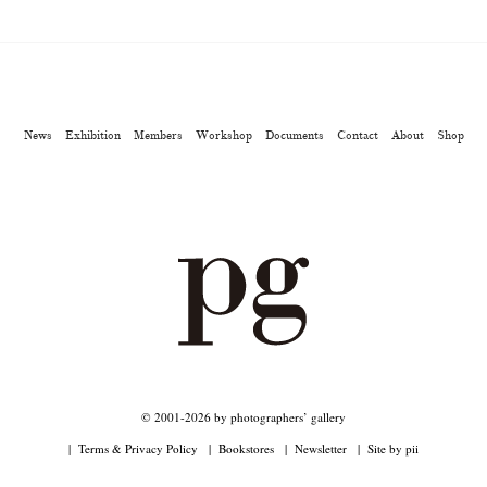
News
Exhibition
Members
Workshop
Documents
Contact
About
Shop
© 2001-2026 by photographers’ gallery
Terms & Privacy Policy
Bookstores
Newsletter
Site by pii