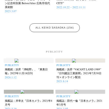
ン記念特別展 Before/After 広島市現代
CITY”
美術館
2022.10.22 – 2022.11.11
2023.3.07
Akifumi Tanaka
Fumikiyo Nagamachi
Kazumichi Hashimoto
(7)
(27)
(6)
Kazuyuki Kawaguchi
Keiko Sasaoka
Keizo Kitajima
(42)
(267)
(220)
ALL KEIKO SASAOKA (154)
Kota Kishi
Mariko Takahashi
Masako Matsui
Masashi Otomo
(101)
(23)
(23)
(47)
Nana Kakuda
Naoki Ohji
Naonori Oshima
Nick Haymes
(61)
(66)
(38)
(5)
Park
photographers' gallery File
photographers’ gallery press
(7)
(16)
(14)
PUBLICITY
Postwar and Shōwa-Era
Presence
Publication
Remembrance
(8)
(2)
(42)
(43)
Renchan
Review
Rintaro Kameoka
Shoreline
(21)
(23)
(32)
(56)
PUBLICITY
PUBLICITY
Special Exhibitions
Takuro Yoneda
Tomonori Ryu
(60)
(44)
(15)
掲載紙：浜昇『津軽野』、『東奥日
掲載紙：浜昇 “VACANT LAND 1989”
報』2025年11月18日刊
『日刊建設工業新聞』2021年7月30日
Untitled Records
Workshop
Yu Shinoda
Yuki Kasama
(41)
(5)
(7)
(9)
刊＋オンライン配信
2026.1.12
2021.8.14
PUBLICITY
PUBLICITY
掲載誌：岸幸太『日本カメラ』2021年4
掲載誌：田代一倫『日本カメラ』2021
月号
年3月号
2021.3.19
2021.3.05