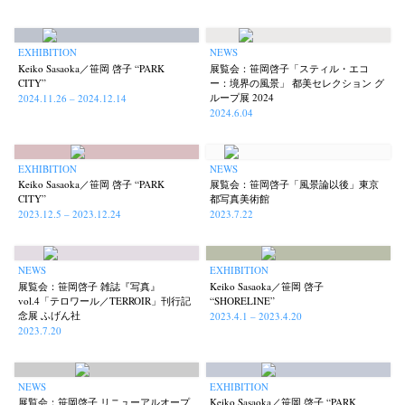
EXHIBITION
NEWS
Keiko Sasaoka／笹岡 啓子 “PARK
展覧会：笹岡啓子「スティル・エコ
CITY”
ー：境界の風景」 都美セレクション グ
ループ展 2024
2024.11.26 – 2024.12.14
2024.6.04
EXHIBITION
NEWS
Keiko Sasaoka／笹岡 啓子 “PARK
展覧会：笹岡啓子「風景論以後」東京
CITY”
都写真美術館
2023.12.5 – 2023.12.24
2023.7.22
NEWS
EXHIBITION
展覧会：笹岡啓子 雑誌『写真』
Keiko Sasaoka／笹岡 啓子
vol.4「テロワール／TERROIR」刊行記
“SHORELINE”
念展 ふげん社
2023.4.1 – 2023.4.20
2023.7.20
News
Exhibition
Members
Workshop
Documents
Contact
About
Shop
Terms & Privacy Policy
Bookstores
Newsletter
NEWS
EXHIBITION
展覧会：笹岡啓子 リニューアルオープ
Keiko Sasaoka／笹岡 啓子 “PARK