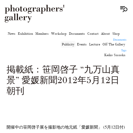
News
Exhibition
Members
Workshop
Documents
Contact
About
Shop
Documents
Publicity
Events
Lecture
Off The Gallery
Tags
Keiko Sasaoka
掲載紙：笹岡啓子 “九万山真
景” 愛媛新聞2012年5月12日
朝刊
開催中の笹岡啓子展を撮影地の地元紙「愛媛新聞」 (5月12日付)