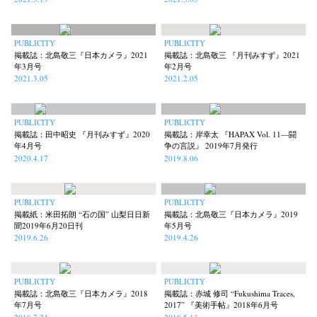
PUBLICITY
PUBLICITY
掲載誌：北島敬三『日本カメラ』2021
掲載誌：北島敬三 『月刊みすず』2021
年3月号
年2月号
2021.3.05
2021.2.05
PUBLICITY
PUBLICITY
掲載誌：田中昭史 『月刊みすず』2020
掲載誌：岸幸太 『HAPAX Vol. 11—闘
年4月号
争の言説』 2019年7月発行
2020.4.17
2019.8.06
PUBLICITY
PUBLICITY
掲載紙：米田拓朗 “石の国” 山梨日日新
掲載誌：北島敬三『日本カメラ』2019
聞2019年6月20日刊
年5月号
2019.6.26
2019.4.26
PUBLICITY
PUBLICITY
掲載誌：北島敬三『日本カメラ』2018
掲載誌：赤城 修司 “Fukushima Traces,
年7月号
2017” 『美術手帖』2018年6月号