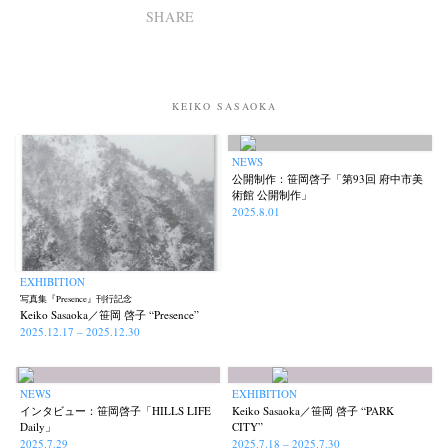
SHARE
KEIKO SASAOKA
NEWS
公開制作：笹岡啓子「第93回 府中市美
術館 公開制作」
2025.8.01
EXHIBITION
写真集『Presence』刊行記念
Keiko Sasaoka／笹岡 啓子 “Presence”
2025.12.17 – 2025.12.30
NEWS
EXHIBITION
インタビュー：笹岡啓子「HILLS LIFE
Keiko Sasaoka／笹岡 啓子 “PARK
Daily」
CITY”
2025.7.29
2025.7.18 – 2025.7.30