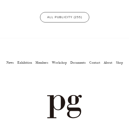
ALL PUBLICITY (255)
News
Exhibition
Members
Workshop
Documents
Contact
About
Shop