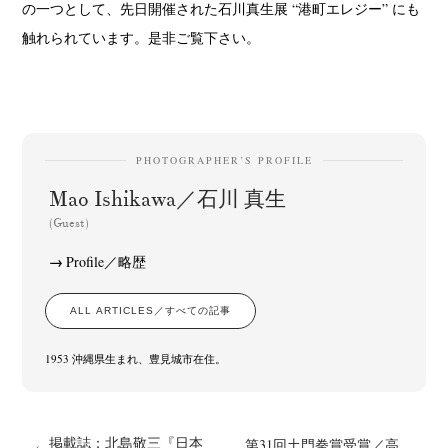
の一つとして、先日開催された石川真生展 “港町エレジー” にも
触れられています。是非ご覧下さい。
PHOTOGRAPHER’S PROFILE
Mao Ishikawa／石川 真生
(Guest)
Profile／略歴
ALL ARTICLES／すべての記事
1953 沖縄県生まれ、豊見城市在住。
掲載誌：北島敬三『日本
第31回土門拳賞受賞／高