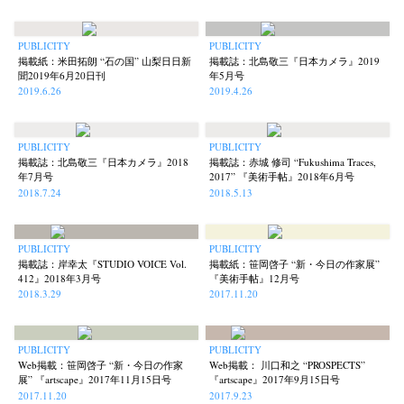
Park
photographers' gallery File
photographers’ gallery press
(7)
(16)
(14)
Postwar and Shōwa-Era
Presence
Publication
Remembrance
(8)
(2)
(42)
(43)
PUBLICITY
PUBLICITY
掲載紙：米田拓朗 “石の国” 山梨日日新
掲載誌：北島敬三『日本カメラ』2019
Renchan
Review
Rintaro Kameoka
Shoreline
(21)
(23)
(32)
(56)
聞2019年6月20日刊
年5月号
Special Exhibitions
Takuro Yoneda
Tomonori Ryu
2019.6.26
2019.4.26
(60)
(44)
(15)
Untitled Records
Workshop
Yu Shinoda
Yuki Kasama
(41)
(5)
(7)
(9)
PUBLICITY
PUBLICITY
掲載誌：北島敬三『日本カメラ』2018
掲載誌：赤城 修司 “Fukushima Traces,
年7月号
2017” 『美術手帖』2018年6月号
2018.7.24
2018.5.13
PUBLICITY
PUBLICITY
掲載誌：岸幸太『STUDIO VOICE Vol.
掲載紙：笹岡啓子 “新・今日の作家展”
412』2018年3月号
『美術手帖』12月号
2018.3.29
2017.11.20
PUBLICITY
PUBLICITY
Web掲載：笹岡啓子 “新・今日の作家
Web掲載： 川口和之 “PROSPECTS”
展” 『artscape』2017年11月15日号
『artscape』2017年9月15日号
2017.11.20
2017.9.23