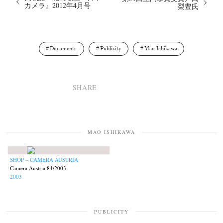
カメラ』2012年4月号
梨豊氏
Documents
Publicity
Mao Ishikawa
SHARE
MAO ISHIKAWA
SHOP – CAMERA AUSTRIA
Camera Austria 84/2003
2003
PUBLICITY