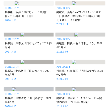
PUBLICITY
PUBLICITY
掲載紙：浜昇『津軽野』、『東奥日
掲載紙：浜昇 “VACANT LAND 1989”
報』2025年11月18日刊
『日刊建設工業新聞』2021年7月30日
刊＋オンライン配信
2026.1.12
2021.8.14
PUBLICITY
PUBLICITY
掲載誌：岸幸太『日本カメラ』2021年4
掲載誌：田代一倫『日本カメラ』2021
月号
年3月号
News
Exhibition
Members
Workshop
Documents
Contact
About
Shop
2021.3.19
2021.3.05
Terms & Privacy Policy
Bookstores
Newsletter
PUBLICITY
PUBLICITY
掲載誌：北島敬三『日本カメラ』2021
掲載誌：北島敬三 『月刊みすず』2021
年3月号
年2月号
2021.3.05
2021.2.05
Akifumi Tanaka
Fumikiyo Nagamachi
Kazumichi Hashimoto
(7)
(27)
(6)
Kazuyuki Kawaguchi
Keiko Sasaoka
Keizo Kitajima
(42)
(267)
(220)
PUBLICITY
PUBLICITY
掲載誌：田中昭史 『月刊みすず』2020
掲載誌：岸幸太 『HAPAX Vol. 11—闘
Kota Kishi
Mariko Takahashi
Masako Matsui
Masashi Otomo
(101)
(23)
(23)
(47)
年4月号
争の言説』 2019年7月発行
2020.4.17
2019.8.06
Nana Kakuda
Naoki Ohji
Naonori Oshima
Nick Haymes
(61)
(66)
(38)
(5)