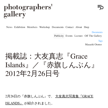
News
Exhibition
Members
Workshop
Documents
Contact
About
Shop
Documents
Publicity
Events
Lecture
Off The Gallery
Tags
Masashi Otomo
掲載誌：大友真志『Grace
Islands』／『赤旗しんぶん』
2012年2月26日号
2月26日の『赤旗しんぶん』で、
大友真志写真集『GRACE
ISLANDS』
が紹介されました。