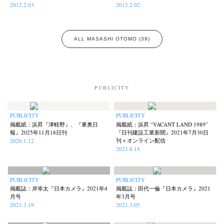
2012.2.03
2012.2.02
Akifumi Tanaka
Fumikiyo Nagamachi
Kazumichi Hashimoto
(7)
(27)
(6)
ALL MASASHI OTOMO (39)
Kazuyuki Kawaguchi
Keiko Sasaoka
Keizo Kitajima
Kota Kishi
(42)
(267)
(220)
(101)
Mariko Takahashi
Masako Matsui
Masashi Otomo
Nana Kakuda
(23)
(23)
(47)
(61)
Naoki Ohji
Naonori Oshima
Nick Haymes
Park
(66)
(38)
(5)
(7)
PUBLICITY
photographers' gallery File
photographers’ gallery press
(16)
(14)
Postwar and Shōwa-Era
Presence
Publication
Remembrance
(8)
(2)
(42)
(43)
PUBLICITY
PUBLICITY
Renchan
Review
Rintaro Kameoka
Shoreline
Special Exhibitions
(21)
(23)
(32)
(56)
(60)
掲載紙：浜昇『津軽野』、『東奥日
掲載紙：浜昇 “VACANT LAND 1989”
Takuro Yoneda
Tomonori Ryu
Untitled Records
Workshop
(44)
(15)
(41)
(5)
報』2025年11月18日刊
『日刊建設工業新聞』2021年7月30日
刊＋オンライン配信
2026.1.12
Yu Shinoda
Yuki Kasama
(7)
(9)
2021.8.14
PUBLICITY
PUBLICITY
掲載誌：岸幸太『日本カメラ』2021年4
掲載誌：田代一倫『日本カメラ』2021
月号
年3月号
2021.3.19
2021.3.05