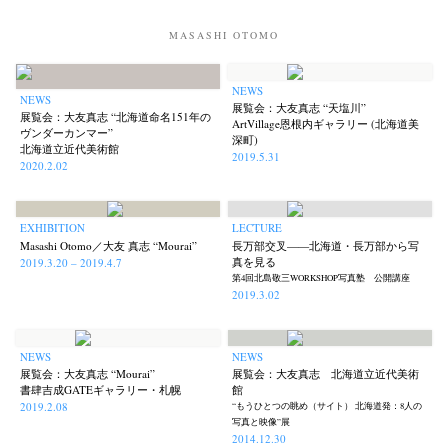
MASASHI OTOMO
NEWS
NEWS
展覧会：大友真志 “天塩川”
展覧会：大友真志 “北海道命名151年の
ArtVillage恩根内ギャラリー (北海道美
ヴンダーカンマー”
深町)
北海道立近代美術館
2019.5.31
2020.2.02
EXHIBITION
LECTURE
Masashi Otomo／大友 真志 “Mourai”
長万部交叉——北海道・長万部から写
真を見る
2019.3.20 – 2019.4.7
第4回北島敬三WORKSHOP写真塾 公開講座
2019.3.02
NEWS
NEWS
展覧会：大友真志 “Mourai”
展覧会：大友真志 北海道立近代美術
書肆吉成GATEギャラリー・札幌
館
2019.2.08
“もうひとつの眺め（サイト） 北海道発：8人の
写真と映像”展
2014.12.30