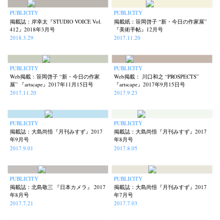
PUBLICITY
PUBLICITY
掲載誌：岸幸太『STUDIO VOICE Vol.
掲載紙：笹岡啓子 “新・今日の作家展”
412』2018年3月号
『美術手帖』12月号
2018.3.29
2017.11.20
PUBLICITY
PUBLICITY
Web掲載：笹岡啓子 “新・今日の作家
Web掲載： 川口和之 “PROSPECTS”
展” 『artscape』2017年11月15日号
『artscape』2017年9月15日号
2017.11.20
2017.9.23
PUBLICITY
PUBLICITY
掲載誌：大島尚悟『月刊みすず』2017
掲載誌：大島尚悟『月刊みすず』2017
年9月号
年8月号
2017.9.01
2017.8.05
PUBLICITY
PUBLICITY
掲載誌：北島敬三 『日本カメラ』 2017
掲載誌：大島尚悟『月刊みすず』2017
年8月号
年7月号
2017.7.21
2017.7.03