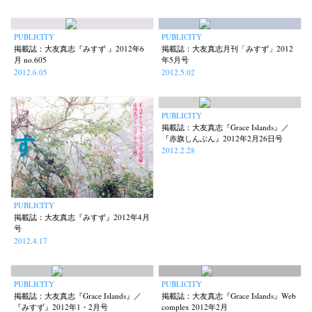
PUBLICITY
PUBLICITY
掲載誌：大友真志『みすず 』2012年6
掲載誌：大友真志月刊「みすず」2012
月 no.605
年5月号
2012.6.05
2012.5.02
PUBLICITY
掲載誌：大友真志『Grace Islands』／
『赤旗しんぶん』2012年2月26日号
2012.2.28
PUBLICITY
掲載誌：大友真志『みすず』2012年4月
号
2012.4.17
News
Exhibition
Members
Workshop
Documents
Contact
About
Shop
Terms & Privacy Policy
Bookstores
Newsletter
PUBLICITY
PUBLICITY
掲載誌：大友真志『Grace Islands』／
掲載誌：大友真志『Grace Islands』Web
『みすず』2012年1・2月号
complex 2012年2月