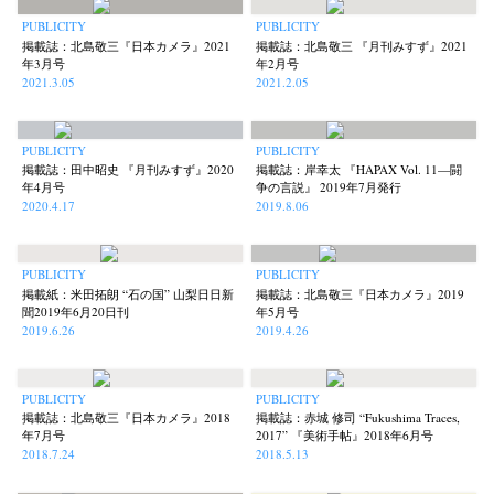
PUBLICITY
PUBLICITY
掲載誌：北島敬三『日本カメラ』2021
掲載誌：北島敬三 『月刊みすず』2021
年3月号
年2月号
2021.3.05
2021.2.05
PUBLICITY
PUBLICITY
掲載誌：田中昭史 『月刊みすず』2020
掲載誌：岸幸太 『HAPAX Vol. 11—闘
年4月号
争の言説』 2019年7月発行
2020.4.17
2019.8.06
PUBLICITY
PUBLICITY
掲載紙：米田拓朗 “石の国” 山梨日日新
掲載誌：北島敬三『日本カメラ』2019
聞2019年6月20日刊
年5月号
2019.6.26
2019.4.26
PUBLICITY
PUBLICITY
掲載誌：北島敬三『日本カメラ』2018
掲載誌：赤城 修司 “Fukushima Traces,
年7月号
2017” 『美術手帖』2018年6月号
2018.7.24
2018.5.13