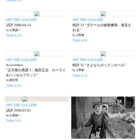
2006.8.13
OFF THE GALLERY
OFF THE GALLERY
試評 2006.04.14
時評 32 “ダゲールの秘密書簡、発見さ
れる”
by 土屋誠一
2006.4.14
by 上野修
2006.4.01
OFF THE GALLERY
OFF THE GALLERY
時評 31 “さよならロックンロール”
Revised Edition
“正方形の系譜 3：植田正治 ローライ
by 上野修
&ハッセルブラッド”
2006.3.22
by 調文明
2006.3.30
OFF THE GALLERY
試評 2006.03.01
by 土屋誠一
2006.3.01