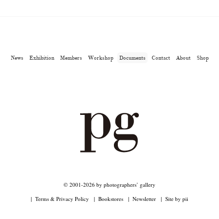
News
Exhibition
Members
Workshop
Documents
Contact
About
Shop
© 2001-2026 by photographers’ gallery
Terms & Privacy Policy
Bookstores
Newsletter
Site by pii