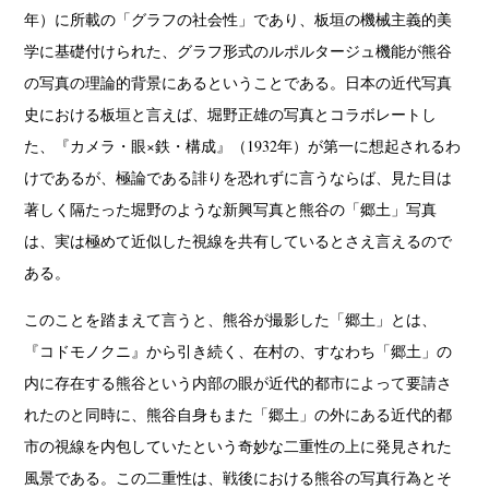
年）に所載の「グラフの社会性」であり、板垣の機械主義的美
学に基礎付けられた、グラフ形式のルポルタージュ機能が熊谷
の写真の理論的背景にあるということである。日本の近代写真
史における板垣と言えば、堀野正雄の写真とコラボレートし
た、『カメラ・眼×鉄・構成』（1932年）が第一に想起されるわ
けであるが、極論である誹りを恐れずに言うならば、見た目は
著しく隔たった堀野のような新興写真と熊谷の「郷土」写真
は、実は極めて近似した視線を共有しているとさえ言えるので
ある。
このことを踏まえて言うと、熊谷が撮影した「郷土」とは、
『コドモノクニ』から引き続く、在村の、すなわち「郷土」の
内に存在する熊谷という内部の眼が近代的都市によって要請さ
れたのと同時に、熊谷自身もまた「郷土」の外にある近代的都
市の視線を内包していたという奇妙な二重性の上に発見された
風景である。この二重性は、戦後における熊谷の写真行為とそ