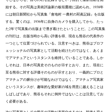
始する。その写真は美術評論家の板垣鷹穂に認められ、1938年
には朝日新聞社から写真集『會地村 一農村の冩眞記録』を出版
する。驚くのは、1936年に自身のカメラを購入してから、たっ
た2年で写真集の出版まで漕ぎ着けたということだ。この写真集
の刊行は、出版当時から高い評価を得、現在も熊谷の代表作の
一つとして位置づけられている。注意すべきは、熊谷はプロフ
ェッショナルの写真家として活動を続けたのではなく、あくま
でアマチュアというスタンスを維持していることである。しか
しそれは、日本の写真史そのものが示すとおり、また、現在に
至る熊谷に対する評価そのものが示すとおり、一義的にプロと
アマチュアの腑分けが可能なわけではなく、アマチュア写真家
というスタンスが、趣味的な愛好家の域を用意に越えることは
しばしばであり、熊谷もそれに例外ではないことは注意してお
く必要がある。
次に写真家としての熊谷の活動が表面化するのは、戦後を迎え