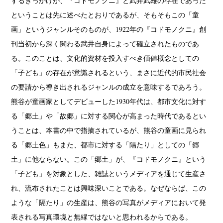
するきっかけが、『コドモノクニ』と武井武雄の存在であった
ということは先に述べたとおりであるが、そもそもこの「童
画」というジャンルそのものが、1922年の『コドモノクニ』創
刊当初から深く関わる武井自身によって確立されたものであ
る。このことは、文化的資材を投入すべき価値概念としての
「子ども」の存在が意識されるという、まさに近代的市民社会
の要請から導き出されるジャンルの成立を意味するであろう。
熊谷が童画家としてデビューした1930年代は、都市文化に対す
る「郷土」や「故郷」に対する関心が高まった時代であるとい
うことは、本書の中で指摘されているが、熊谷の童画に見られ
る「郷土色」もまた、都市に対する「隔たり」としての「郷
土」に他ならない。この「郷土」が、『コドモノクニ』という
「子ども」を対象とした、雑誌というメディアを通じて生産さ
れ、流布されたことは興味深いことである。なぜならば、この
ような「隔たり」の生産は、熊谷の写真がメディアにおいて発
表される写真環境と無縁ではないと思われるからである。