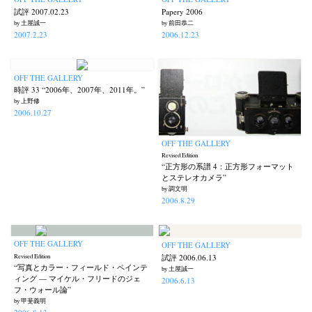
試評 2007.02.23
Papery 2006
by 土屋誠一
by 前田恭二
2007.2.23
2006.12.23
OFF THE GALLERY
時評 33 “2006年、2007年、2011年。”
by 上野修
2006.10.27
OFF THE GALLERY
Revised Edition
“正方形の系譜 4：正方形フォーマット
とステレオカメラ”
by 調文明
2006.8.29
OFF THE GALLERY
OFF THE GALLERY
Revised Edition
試評 2006.06.13
“写真とカラー・フィールド・ペインテ
by 土屋誠一
ィング — マイケル・フリードのジェ
2006.6.13
フ・ウォール論”
by 甲斐義明