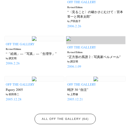
OFF THE GALLERY
Revised Edition
“〈見ること〉の確かさにむけて：宮本
常一と岡本太郎”
by 戸田昌子
2006.2.26
OFF THE GALLERY
OFF THE GALLERY
Revised Edition
Revised Edition
“「絵画」―「写真」―「生理学」”
“正方形の系譜 2：写真家ベルメール”
by 調文明
by 調文明
2006.2.26
2006.1.09
OFF THE GALLERY
OFF THE GALLERY
Papery 2005
時評 30 “自注”
by 前田恭二
by 上野修
2005.12.28
2005.12.21
ALL OFF THE GALLERY (64)