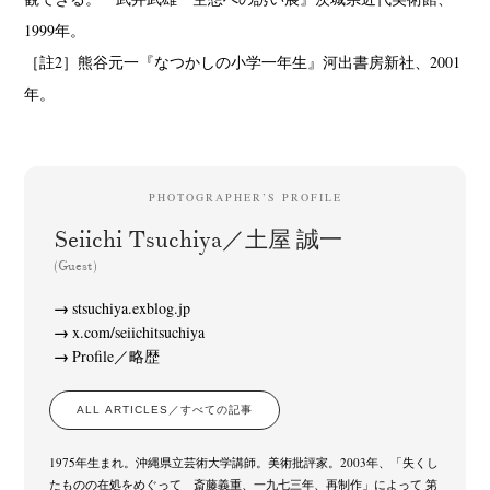
1999年。
［註2］熊谷元一『なつかしの小学一年生』河出書房新社、2001
年。
PHOTOGRAPHER’S PROFILE
Seiichi Tsuchiya／土屋 誠一
(Guest)
stsuchiya.exblog.jp
x.com/seiichitsuchiya
Profile／略歴
ALL ARTICLES／すべての記事
1975年生まれ。沖縄県立芸術大学講師。美術批評家。2003年、「失くし
たものの在処をめぐって 斎藤義重、一九七三年、再制作」によって 第