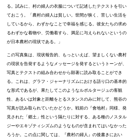
る。試みに、村の婦人の衣服について記述したテクストを引い
ておこう。「農村の婦人は貧しい。世間が狭く、苦しい生活を
しているから、わずかなことで幸福を感じる。彼女たちの求め
るわずかな着物や、労働着すら、満足に与えられないというの
が日本農村の現状である。」
この写真集は、現状報告的、もっといえば、望ましくない農村
の現状を告発するようなメッセージを発するというトーンが、
写真とテクストの組み合わせから顕著に読み取ることができ
る。これは、グラフ・ジャーナリズムにおける語り口の基本的
な形式であるが、果たしてこのようなルポルタージュの客観
性、あるいは対象と距離をとるスタンスのみに対して、熊谷の
写真が読み取られていたかどうか。戦前の『會地村』同様、発
見された「郷土」性という隔たりに対する、ある種のノスタル
ジーやエキゾティシズムのようなものが含まれてはいなかった
ろうか。この点に関しては、『農村の婦人』の後書きにおい