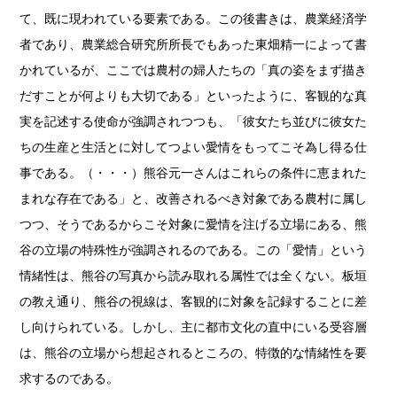
て、既に現われている要素である。この後書きは、農業経済学
者であり、農業総合研究所所長でもあった東畑精一によって書
かれているが、ここでは農村の婦人たちの「真の姿をまず描き
だすことが何よりも大切である」といったように、客観的な真
実を記述する使命が強調されつつも、「彼女たち並びに彼女た
ちの生産と生活とに対してつよい愛情をもってこそ為し得る仕
事である。（・・・）熊谷元一さんはこれらの条件に恵まれた
まれな存在である」と、改善されるべき対象である農村に属し
つつ、そうであるからこそ対象に愛情を注げる立場にある、熊
谷の立場の特殊性が強調されるのである。この「愛情」という
情緒性は、熊谷の写真から読み取れる属性では全くない。板垣
の教え通り、熊谷の視線は、客観的に対象を記録することに差
し向けられている。しかし、主に都市文化の直中にいる受容層
は、熊谷の立場から想起されるところの、特徴的な情緒性を要
求するのである。