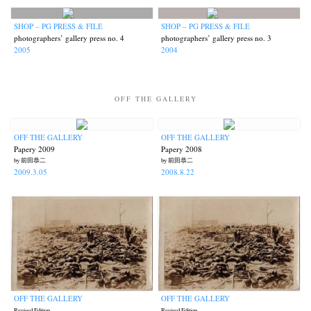
SHOP – PG PRESS & FILE
SHOP – PG PRESS & FILE
photographers’ gallery press no. 4
photographers’ gallery press no. 3
2005
2004
OFF THE GALLERY
OFF THE GALLERY
OFF THE GALLERY
Papery 2009
Papery 2008
by 前田恭二
by 前田恭二
2009.3.05
2008.8.22
OFF THE GALLERY
OFF THE GALLERY
Revised Edition
Revised Edition