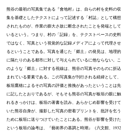
熊谷の最初の写真集である『會地村』は、自らの村を史料の収
集を基礎としたテクストによって記述する「村誌」として構想
されたものが、作業の膨大さ故に断念されたことを発端として
いるという。つまり、村の「記録」を、テクストベースの史料
ではなく、写真という視覚的な記録メディアによって代理させ
るということである。写真を通じた「郷土」の発見は、地理的
に隔たりのある都市に対して与えられているに他ならない。こ
のような「郷土」に対する視線は、熊谷の写真そのものに折込
まれている要素である。この写真集が刊行される経緯として、
板垣鷹穂によるその写真の評価と推挽があったということは先
に記したとおりであるが、そもそも熊谷の写真が板垣の眼に触
れるきっかけは、板垣の著書を読み、あらかじめ影響を受けて
いた熊谷自身が、撮影した写真の密着プリントを、批評を乞う
ために板垣に送りつけていたことにある。熊谷が影響を受けた
という板垣の論考は、『藝術界の基調と時潮』（六文館、1932