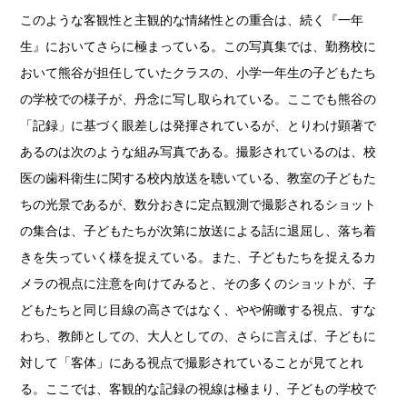
このような客観性と主観的な情緒性との重合は、続く『一年
生』においてさらに極まっている。この写真集では、勤務校に
おいて熊谷が担任していたクラスの、小学一年生の子どもたち
の学校での様子が、丹念に写し取られている。ここでも熊谷の
「記録」に基づく眼差しは発揮されているが、とりわけ顕著で
あるのは次のような組み写真である。撮影されているのは、校
医の歯科衛生に関する校内放送を聴いている、教室の子どもた
ちの光景であるが、数分おきに定点観測で撮影されるショット
の集合は、子どもたちが次第に放送による話に退屈し、落ち着
きを失っていく様を捉えている。また、子どもたちを捉えるカ
メラの視点に注意を向けてみると、その多くのショットが、子
どもたちと同じ目線の高さではなく、やや俯瞰する視点、すな
わち、教師としての、大人としての、さらに言えば、子どもに
対して「客体」にある視点で撮影されていることが見てとれ
る。ここでは、客観的な記録の視線は極まり、子どもの学校で