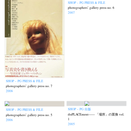
SHOP – PG PRESS & FILE
photographers’ gallery press no. 6
2007
SHOP – PG PRESS & FILE
photographers’ gallery press no. 7
2008
SHOP – PG 出版
SHOP – PG PRESS & FILE
disPLACEment—— 「場所」の置換 vol.
photographers’ gallery press no. 5
1
2006
2005