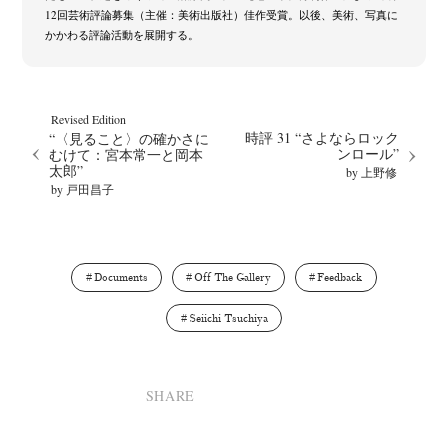
12回芸術評論募集（主催：美術出版社）佳作受賞。以後、美術、写真に
かかわる評論活動を展開する。
Revised Edition
時評 31 “さよならロック
“〈見ること〉の確かさに
ンロール”
むけて：宮本常一と岡本
太郎”
by 上野修
by 戸田昌子
Documents
Off The Gallery
Feedback
Seiichi Tsuchiya
SHARE