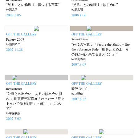
“見ることの倫理 1：傷つける言葉”
“見ることの倫理 1：はじめに”
by 調文明
by 調文明
2008.5.05
2008.4.06
OFF THE GALLERY
OFF THE GALLERY
Papery 2007
Revised Edition
“死後の写真：「Secure the Shadow Ere
by 前田恭二
the Substance Fade（影をとどめよ、そ
2007.11.28
の身が消え果てるまえに）」”
by 甲斐義明
2007.9.07
OFF THE GALLERY
OFF THE GALLERY
時評 34 “白”
Revised Edition
“沖縄との出会い、あるいは出会い損
by 上野修
ね： 比嘉豊光写真展「わったー「島ク
2007.6.22
トゥバで語る戦世」－684―」につい
て”
by 甲斐義明
2007.7.05
OFF THE GALLERY
OFF THE GALLERY