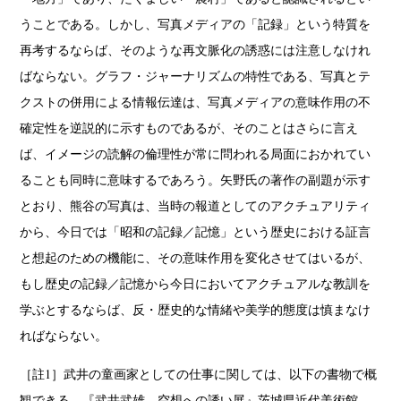
Renchan
Review
Rintaro Kameoka
Shoreline
うことである。しかし、写真メディアの「記録」という特質を
(21)
(23)
(32)
(56)
Special Exhibitions
Takuro Yoneda
Tomonori Ryu
(60)
(44)
(15)
再考するならば、そのような再文脈化の誘惑には注意しなけれ
Untitled Records
Workshop
Yu Shinoda
Yuki Kasama
(41)
(5)
(7)
(9)
ばならない。グラフ・ジャーナリズムの特性である、写真とテ
クストの併用による情報伝達は、写真メディアの意味作用の不
確定性を逆説的に示すものであるが、そのことはさらに言え
ば、イメージの読解の倫理性が常に問われる局面におかれてい
ることも同時に意味するであろう。矢野氏の著作の副題が示す
とおり、熊谷の写真は、当時の報道としてのアクチュアリティ
から、今日では「昭和の記録／記憶」という歴史における証言
と想起のための機能に、その意味作用を変化させてはいるが、
もし歴史の記録／記憶から今日においてアクチュアルな教訓を
学ぶとするならば、反・歴史的な情緒や美学的態度は慎まなけ
ればならない。
［註1］武井の童画家としての仕事に関しては、以下の書物で概
観できる。『武井武雄 空想への誘い展』茨城県近代美術館、