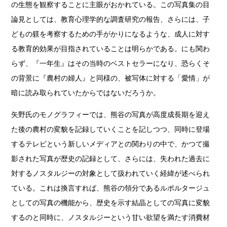
の生態を観察することに主眼がおかれている。この写真集の目
論見としては、教育心理学的な調査研究の報告、さらには、子
どもの躾を考察するための手がかりになるような、成人に対す
る教育的効果が目指されていることは明らかである。にも関わ
らず、『一年生』はその当時のベストセラーになり、恐らくそ
の背景に『農村の婦人』と同様の、被写体に対する「愛情」が
暗に読み取られていたからではないだろうか。
矢野氏のモノグラフィーでは、熊谷の写真が高度成長期を迎え
た後の農村の変貌を記録していくことを記しつつ、同時に登場
するテレビという新しいメディアとの関わりの中で、かつて撮
影された写真が歴史の記録として、さらには、失われた過去に
対するノスタルジーの対象として扱われていく経緯が述べられ
ている。これは換言すれば、熊谷の領分であるルポルタージュ
としての写真の機能から、歴史を示す結晶としての写真に変貌
するのと同時に、ノスタルジーという甘い欲望を満たす消費材