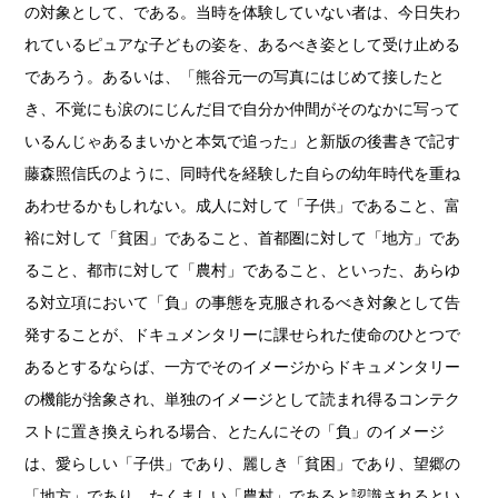
の対象として、である。当時を体験していない者は、今日失わ
れているピュアな子どもの姿を、あるべき姿として受け止める
であろう。あるいは、「熊谷元一の写真にはじめて接したと
き、不覚にも涙のにじんだ目で自分か仲間がそのなかに写って
いるんじゃあるまいかと本気で追った」と新版の後書きで記す
藤森照信氏のように、同時代を経験した自らの幼年時代を重ね
News
Exhibition
Members
Workshop
Documents
Contact
About
Shop
あわせるかもしれない。成人に対して「子供」であること、富
Terms & Privacy Policy
Bookstores
Newsletter
裕に対して「貧困」であること、首都圏に対して「地方」であ
ること、都市に対して「農村」であること、といった、あらゆ
る対立項において「負」の事態を克服されるべき対象として告
発することが、ドキュメンタリーに課せられた使命のひとつで
Akifumi Tanaka
Fumikiyo Nagamachi
Kazumichi Hashimoto
(7)
(27)
(6)
あるとするならば、一方でそのイメージからドキュメンタリー
Kazuyuki Kawaguchi
Keiko Sasaoka
Keizo Kitajima
(42)
(267)
(220)
の機能が捨象され、単独のイメージとして読まれ得るコンテク
Kota Kishi
Mariko Takahashi
Masako Matsui
Masashi Otomo
(101)
(23)
(23)
(47)
ストに置き換えられる場合、とたんにその「負」のイメージ
Nana Kakuda
Naoki Ohji
Naonori Oshima
Nick Haymes
(61)
(66)
(38)
(5)
は、愛らしい「子供」であり、麗しき「貧困」であり、望郷の
Park
photographers' gallery File
photographers’ gallery press
(7)
(16)
(14)
「地方」であり、たくましい「農村」であると認識されるとい
Postwar and Shōwa-Era
Presence
Publication
Remembrance
(8)
(2)
(42)
(43)