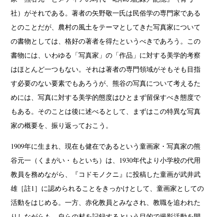
社）がそれである。著者の矢野敬一氏は民俗学の専門家である
とのことだが、農村の風土をテーマとしてきた写真家について
の書物としては、格好の著者を得たというべきであろう。この
書物には、いわゆる「写真家」の「作品」に対する美学的考察
はほとんど一つもない。それは著者の専門領域がそもそも目指
す必要のない要素でもあろうが、熊谷の写真について考えるた
めには、写真に対する美学的態度はひとまず留保すべき態度で
もある。そのことは後に述べるとして、まずはこの特異な写真
家の概要を、振り返っておこう。
1909年に生まれ、現在も健在であるという童画家・写真家の熊
谷元一（くまがい・もといち）は、1930年代より小学校の代用
教員を務めながら、『コドモノクニ』に投稿した童画が武井武
雄［註1］に認められることをきっかけとして、童画家としての
活動をはじめる。一方、赤化教員とみなされ、教職を追われた
りしながらも、自らの村を記録するという目的で撮影活動を開