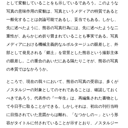
として変貌していることをも示しているであろう。このような
写真の意味作用の変貌は、写真というメディアの特質であると
一般化することは勿論可能であるし、妥当でもある。しかし、
先に述べたように、熊谷の写真行為には、先に述べたような二
重性が、あらかじめ折り畳まれていることも事実である。写真
メディアにおける機械主義的なルポルタージュの眼差しと、外
部として発見される「郷土」を背景とした熊谷という撮影主体
の眼差し。この重合のあいだにある隔たりこそが、熊谷の写真
の本質ではなかろうか。
ところで、現在の我々において、熊谷の写真の受容は、多くが
ノスタルジーの対象としてのそれであることは、確認しておく
べきであろう。代表作の『一年生』は、再編集された書物とし
て今日手に取ることができる。しかしそれは、初出の刊行当時
に目指されていた意図からは離れ、「なつかしの～」という形
容がタイトルに付されていることが示すとおり、ノスタルジー