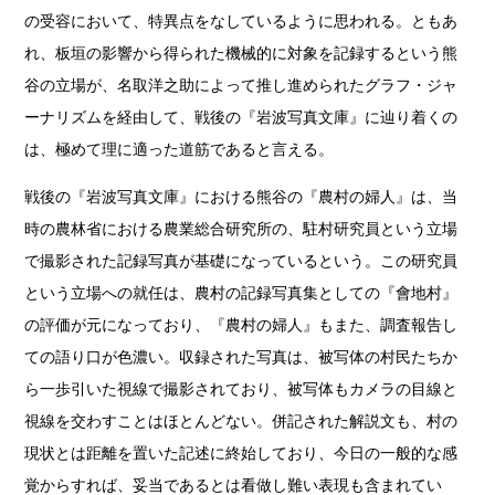
の受容において、特異点をなしているように思われる。ともあ
れ、板垣の影響から得られた機械的に対象を記録するという熊
谷の立場が、名取洋之助によって推し進められたグラフ・ジャ
ーナリズムを経由して、戦後の『岩波写真文庫』に辿り着くの
は、極めて理に適った道筋であると言える。
戦後の『岩波写真文庫』における熊谷の『農村の婦人』は、当
時の農林省における農業総合研究所の、駐村研究員という立場
で撮影された記録写真が基礎になっているという。この研究員
という立場への就任は、農村の記録写真集としての『會地村』
の評価が元になっており、『農村の婦人』もまた、調査報告し
ての語り口が色濃い。収録された写真は、被写体の村民たちか
ら一歩引いた視線で撮影されており、被写体もカメラの目線と
視線を交わすことはほとんどない。併記された解説文も、村の
現状とは距離を置いた記述に終始しており、今日の一般的な感
覚からすれば、妥当であるとは看做し難い表現も含まれてい