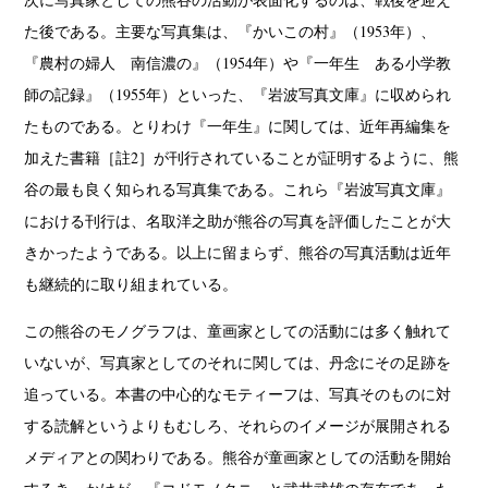
た後である。主要な写真集は、『かいこの村』（1953年）、
『農村の婦人 南信濃の』（1954年）や『一年生 ある小学教
師の記録』（1955年）といった、『岩波写真文庫』に収められ
たものである。とりわけ『一年生』に関しては、近年再編集を
加えた書籍［註2］が刊行されていることが証明するように、熊
谷の最も良く知られる写真集である。これら『岩波写真文庫』
における刊行は、名取洋之助が熊谷の写真を評価したことが大
きかったようである。以上に留まらず、熊谷の写真活動は近年
も継続的に取り組まれている。
この熊谷のモノグラフは、童画家としての活動には多く触れて
いないが、写真家としてのそれに関しては、丹念にその足跡を
追っている。本書の中心的なモティーフは、写真そのものに対
する読解というよりもむしろ、それらのイメージが展開される
メディアとの関わりである。熊谷が童画家としての活動を開始