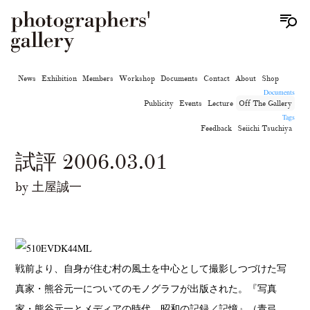
News
Exhibition
Members
Workshop
Documents
Contact
About
Shop
Documents
Publicity
Events
Lecture
Off The Gallery
Tags
Feedback
Seiichi Tsuchiya
試評 2006.03.01
by 土屋誠一
戦前より、自身が住む村の風土を中心として撮影しつづけた写
真家・熊谷元一についてのモノグラフが出版された。『写真
家・熊谷元一とメディアの時代 昭和の記録／記憶』（青弓