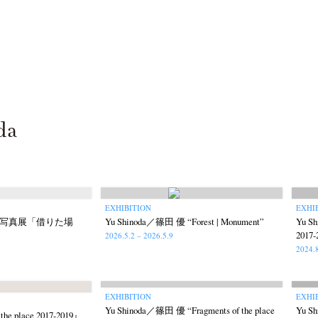
da
EXHIBITION
EXHI
三写真展「借りた場
Yu Shinoda／篠田 優 “Forest | Monument”
Yu Sh
2017-
2026.5.2 – 2026.5.9
2024.
EXHIBITION
EXHI
Yu Shinoda／篠田 優 “Fragments of the place
Yu S
he place 2017-2019』