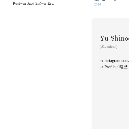
Postwar And Shōwa-Era
2024
Yu Shi
(Member)
instagram.com
Profile／略歴
N
Akifumi Tanaka
Fumikiyo Nagamachi
(7)
Mariko Takahashi
Masako Mats
(23)