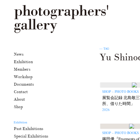
— TAG
Yu Shino
News
Exhibition
Members
Workshop
Documents
SHOP – PHOTO BOOKS
Contact
展覧会記録 北島敬
About
所、借りた時間」
Shop
2026
Exhibition
Past Exhibitions
SHOP – PHOTO BOOKS
Special Exhibitions
篠田優『Fragments of t