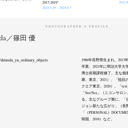
2017-2019”
2023.8
2024.3.29 – 2024.4.7
PHOTOGRAPHER’S PROFILE
noda／篠田 優
/shinoda_yu_ordinary_objects
1986年長野県生まれ。20
ews
Exhibition
Members
Workshop
Documents
Contact
About
Sh
卒業、2021年に明治大学
博士前期課程修了。主な個
Terms & Privacy Policy
Bookstores
Newsletter
廊、東京、2021）、「抵
クエア東京、2020）、「text
「See/Sea」（ニコンサロ
る。主なグループ展に、「
ジョン新たな広がり」（長野県
「（PERSONAL）DOCUMENTS
Kazumichi Hashimoto
Kazuyuki Kawaguchi
Keiko Sasaoka
(27)
(6)
(42)
韓国、2016）など。
ui
Masashi Otomo
Nana Kakuda
Naoki Ohji
Naonori 
(23)
(47)
(61)
(66)