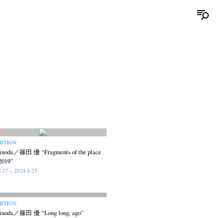
BITION
inoda／篠田 優 “Fragments of the place
2019”
8.17 – 2024.8.25
BITION
hinoda／篠田 優 “Long long, ago”