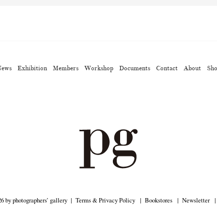
gallery press
Postwar and Shōwa-Era
Presence
Publication
(14)
(8)
(2)
ibitions
Takuro Yoneda
Tomonori Ryu
Untitled Records
(60)
(44)
(15)
(
News
Exhibition
Members
Workshop
Documents
Contact
About
Sh
6 by photographers’ gallery
Terms & Privacy Policy
Bookstores
Newsletter