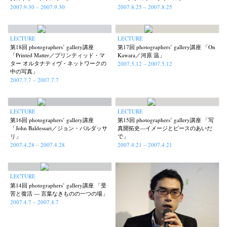
2007.9.30 – 2007.9.30
2007.8.25 – 2007.8.25
LECTURE
LECTURE
第18回 photographers’ gallery講座
第17回 photographers’ gallery講座 「On
「Printed Matter／プリンティッド・マ
Kawara／河原 温」
ター オルタナティヴ・ネットワークの
2007.5.12 – 2007.5.12
中の写真」
2007.7.7 – 2007.7.7
LECTURE
LECTURE
第16回 photographers’ gallery講座
第15回 photographers’ gallery講座 「写
「John Baldessari／ジョン・バルダッサ
真開拓史—イメージとピースのあいだ
リ」
で」
2007.4.28 – 2007.4.28
2007.4.21 – 2007.4.21
LECTURE
第14回 photographers’ gallery講座 「受
苦と復活 — 言葉なきものの一つの場」
2007.4.7 – 2007.4.7