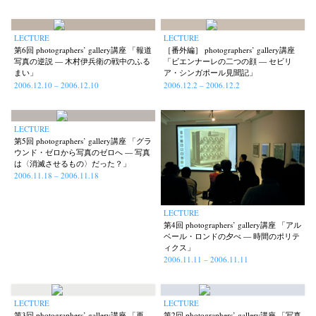
LECTURE
LECTURE
第6回 photographers’ gallery講座 「報道
［番外編］ photographers’ gallery講座
写真の逆説 — 木村伊兵衛の戦中のふる
「ビエンナーレの二つの顔 — セビリ
まい」
ア・シンガポール見聞記」
2006.12.10 – 2006.12.10
2006.12.2 – 2006.12.2
LECTURE
第5回 photographers’ gallery講座 「グラ
ウンド・ゼロから写真のゼロへ — 写真
は〈消滅させるもの〉だった？」
2006.11.18 – 2006.11.18
LECTURE
第4回 photographers’ gallery講座 「アル
ベール・ロンドの夕べ — 時間のポリテ
ィクス」
2006.11.11 – 2006.11.11
LECTURE
LECTURE
第3回 photographers’ gallery講座 「再
第2回 photographers’ gallery講座 「写真