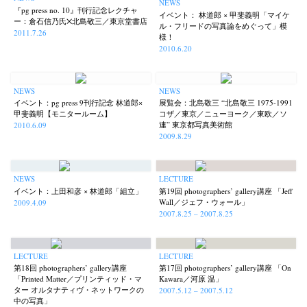
NEWS
『pg press no. 10』刊行記念レクチャ
イベント： 林道郎 × 甲斐義明「マイケ
ー：倉石信乃氏☓北島敬三／東京堂書店
ル・フリードの写真論をめぐって」模
2011.7.26
様！
2010.6.20
NEWS
NEWS
イベント：pg press 9刊行記念 林道郎×
展覧会：北島敬三 “北島敬三 1975-1991
甲斐義明【モニタールーム】
コザ／東京／ニューヨーク／東欧／ソ
連” 東京都写真美術館
2010.6.09
2009.8.29
NEWS
LECTURE
イベント：上田和彦 × 林道郎「組立」
第19回 photographers’ gallery講座 「Jeff
Wall／ジェフ・ウォール」
2009.4.09
2007.8.25 – 2007.8.25
LECTURE
LECTURE
第18回 photographers’ gallery講座
第17回 photographers’ gallery講座 「On
「Printed Matter／プリンティッド・マ
Kawara／河原 温」
ター オルタナティヴ・ネットワークの
2007.5.12 – 2007.5.12
中の写真」