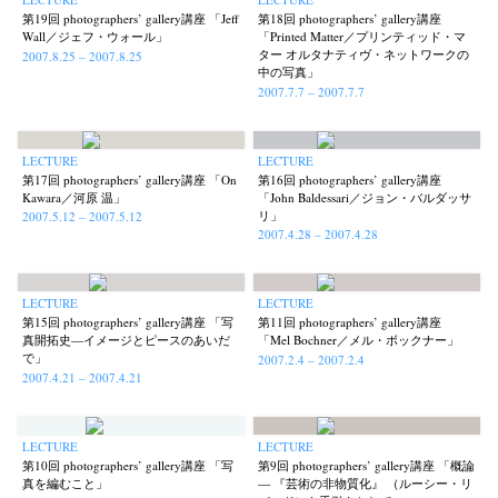
第19回 photographers’ gallery講座 「Jeff
第18回 photographers’ gallery講座
Wall／ジェフ・ウォール」
「Printed Matter／プリンティッド・マ
ター オルタナティヴ・ネットワークの
2007.8.25 – 2007.8.25
中の写真」
2007.7.7 – 2007.7.7
LECTURE
LECTURE
第17回 photographers’ gallery講座 「On
第16回 photographers’ gallery講座
Kawara／河原 温」
「John Baldessari／ジョン・バルダッサ
リ」
2007.5.12 – 2007.5.12
2007.4.28 – 2007.4.28
LECTURE
LECTURE
第15回 photographers’ gallery講座 「写
第11回 photographers’ gallery講座
真開拓史—イメージとピースのあいだ
「Mel Bochner／メル・ボックナー」
で」
2007.2.4 – 2007.2.4
2007.4.21 – 2007.4.21
LECTURE
LECTURE
第10回 photographers’ gallery講座 「写
第9回 photographers’ gallery講座 「概論
真を編むこと」
— 『芸術の非物質化』 （ルーシー・リ