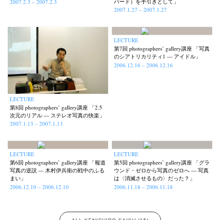
パード）を手引きとして」
2007.2.3 – 2007.2.3
2007.1.27 – 2007.1.27
LECTURE
第7回 photographers’ gallery講座 「写真
のシアトリカリティ1 — アイドル」
2006.12.16 – 2006.12.16
LECTURE
第8回 photographers’ gallery講座 「2.5
次元のリアル — ステレオ写真の快楽」
2007.1.13 – 2007.1.13
LECTURE
LECTURE
第6回 photographers’ gallery講座 「報道
第5回 photographers’ gallery講座 「グラ
写真の逆説 — 木村伊兵衛の戦中のふる
ウンド・ゼロから写真のゼロへ — 写真
まい」
は〈消滅させるもの〉だった？」
2006.12.10 – 2006.12.10
2006.11.18 – 2006.11.18