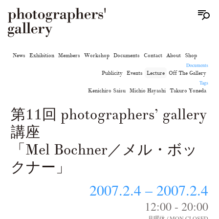
News
Exhibition
Members
Workshop
Documents
Contact
About
Shop
Documents
Publicity
Events
Lecture
Off The Gallery
Tags
Kenichiro Saisu
Michio Hayashi
Takuro Yoneda
第11回 photographers’ gallery
講座
「Mel Bochner／メル・ボッ
クナー」
2007.2.4 – 2007.2.4
12:00 - 20:00
月曜休 / MON CLOSED