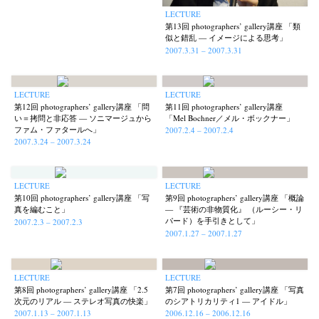
LECTURE
第13回 photographers’ gallery講座 「類
似と錯乱 — イメージによる思考」
2007.3.31 – 2007.3.31
LECTURE
LECTURE
第12回 photographers’ gallery講座 「問
第11回 photographers’ gallery講座
い＝拷問と非応答 — ソニマージュから
「Mel Bochner／メル・ボックナー」
ファム・ファタールへ」
2007.2.4 – 2007.2.4
2007.3.24 – 2007.3.24
LECTURE
LECTURE
第10回 photographers’ gallery講座 「写
第9回 photographers’ gallery講座 「概論
真を編むこと」
— 『芸術の非物質化』 （ルーシー・リ
パード）を手引きとして」
2007.2.3 – 2007.2.3
2007.1.27 – 2007.1.27
LECTURE
LECTURE
第8回 photographers’ gallery講座 「2.5
第7回 photographers’ gallery講座 「写真
次元のリアル — ステレオ写真の快楽」
のシアトリカリティ1 — アイドル」
2007.1.13 – 2007.1.13
2006.12.16 – 2006.12.16