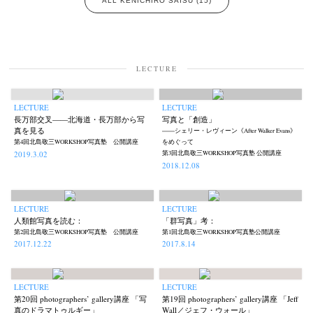
ALL KENICHIRO SAISU (15)
LECTURE
LECTURE
LECTURE
長万部交叉——北海道・長万部から写
写真と「創造」
真を見る
――シェリー・レヴィーン《After Walker Evans》
第4回北島敬三WORKSHOP写真塾 公開講座
をめぐって
2019.3.02
第3回北島敬三WORKSHOP写真塾 公開講座
2018.12.08
LECTURE
LECTURE
人類館写真を読む：
「群写真」考：
第2回北島敬三WORKSHOP写真塾 公開講座
第1回北島敬三WORKSHOP写真塾公開講座
2017.12.22
2017.8.14
LECTURE
LECTURE
第20回 photographers’ gallery講座 「写
第19回 photographers’ gallery講座 「Jeff
真のドラマトゥルギー」
Wall／ジェフ・ウォール」