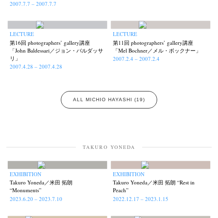
2007.7.7 – 2007.7.7
LECTURE
LECTURE
第16回 photographers’ gallery講座
第11回 photographers’ gallery講座
「John Baldessari／ジョン・バルダッサ
「Mel Bochner／メル・ボックナー」
リ」
2007.2.4 – 2007.2.4
2007.4.28 – 2007.4.28
ALL MICHIO HAYASHI (19)
News
Exhibition
Members
Workshop
Documents
Contact
About
Shop
Terms & Privacy Policy
Bookstores
Newsletter
TAKURO YONEDA
EXHIBITION
EXHIBITION
Takuro Yoneda／米田 拓朗
Takuro Yoneda／米田 拓朗 “Rest in
Akifumi Tanaka
Fumikiyo Nagamachi
Kazumichi Hashimoto
(7)
(27)
(6)
“Monuments”
Peach”
2023.6.20 – 2023.7.10
2022.12.17 – 2023.1.15
Kazuyuki Kawaguchi
Keiko Sasaoka
Keizo Kitajima
(42)
(267)
(220)
Kota Kishi
Mariko Takahashi
Masako Matsui
Masashi Otomo
(101)
(23)
(23)
(47)