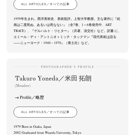
ALL ARTICLES／すべての記事
1959年生まれ。西洋美術史、美術批評。上智大学教授。主な著作に『絵
画は二度死ぬ、あるいは死なない』（全7巻、1～6巻発売中、ART
TRACE）、『ゲルハルト・リヒター』（共著、淡交社）など。訳書 に、
エミール・ディ・アントニオ＋ミッチ・タックマン『現代美術は語る
――ニューヨーク・1940－1970』（青土社）など。
PHOTOGRAPHER’S PROFILE
Takuro Yoneda／米田 拓朗
(Member)
Profile／略歴
ALL ARTICLES／すべての記事
1979 Born in Osaka, Japan
2002 Graduated from Waseda University, Tokyo