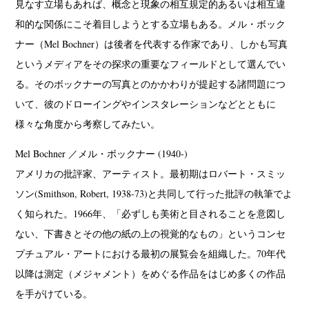
見なす立場もあれば、概念と現象の相互規定的あるいは相互違
和的な関係にこそ着目しようとする立場もある。メル・ボック
ナー（Mel Bochner）は後者を代表する作家であり、しかも写真
というメディアをその探求の重要なフィールドとして選んでい
る。そのボックナーの写真とのかかわりが提起する諸問題につ
いて、彼のドローイングやインスタレーションなどとともに
様々な角度から考察してみたい。
Mel Bochner ／メル・ボックナー (1940-)
アメリカの批評家、アーティスト。最初期はロバート・スミッ
ソン(Smithson, Robert, 1938-73)と共同して行った批評の執筆でよ
く知られた。1966年、「必ずしも美術と目されることを意図し
ない、下書きとその他の紙の上の視覚的なもの」というコンセ
プチュアル・アートにおける最初の展覧会を組織した。70年代
以降は測定（メジャメント）をめぐる作品をはじめ多くの作品
を手がけている。