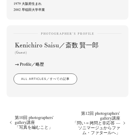
1979 大阪府生まれ
2002 早稲田大学卒業
PHOTOGRAPHER’S PROFILE
Kenichiro Saisu／斎数 賢一郎
(Guest)
Profile／略歴
ALL ARTICLES／すべての記事
第12回 photographers’
第10回 photographers’
gallery講座
gallery講座
「問い＝拷問と非応答 —
「写真を編むこと」
ソニマージュからファ
ム・ファタールへ」