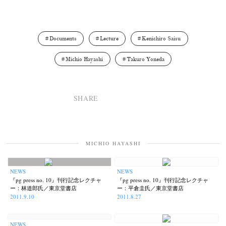
Documents
Lecture
Kenichiro Saisu
Michio Hayashi
Takuro Yoneda
SHARE
MICHIO HAYASHI
NEWS
NEWS
『pg press no. 10』刊行記念レクチャ
『pg press no. 10』刊行記念レクチャ
ー：林道郎氏／東京堂書店
ー：平倉圭氏／東京堂書店
2011.9.10
2011.8.27
NEWS