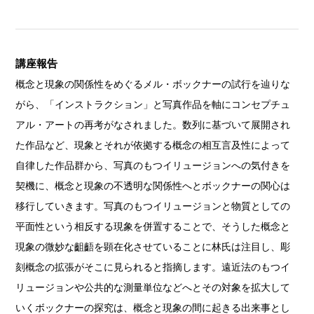
講座報告
概念と現象の関係性をめぐるメル・ボックナーの試行を辿りな
がら、「インストラクション」と写真作品を軸にコンセプチュ
アル・アートの再考がなされました。数列に基づいて展開され
た作品など、現象とそれが依拠する概念の相互言及性によって
自律した作品群から、写真のもつイリュージョンへの気付きを
契機に、概念と現象の不透明な関係性へとボックナーの関心は
移行していきます。写真のもつイリュージョンと物質としての
平面性という相反する現象を併置することで、そうした概念と
現象の微妙な齟齬を顕在化させていることに林氏は注目し、彫
刻概念の拡張がそこに見られると指摘します。遠近法のもつイ
リュージョンや公共的な測量単位などへとその対象を拡大して
いくボックナーの探究は、概念と現象の間に起きる出来事とし