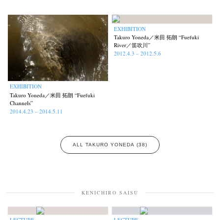
EXHIBITION
Takuro Yoneda／米田 拓朗 “Fuefuki
River／笛吹川”
2012.4.3 – 2012.5.6
EXHIBITION
Takuro Yoneda／米田 拓朗 “Fuefuki
Channels”
2014.4.23 – 2014.5.11
ALL TAKURO YONEDA (38)
KENICHIRO SAISU
LECTURE
LECTURE