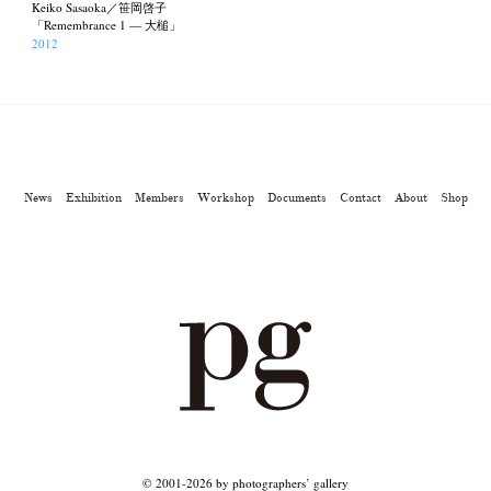
Keiko Sasaoka／笹岡啓子
「Remembrance 1 — 大槌」
2012
News
Exhibition
Members
Workshop
Documents
Contact
About
Shop
© 2001-2026 by photographers’ gallery