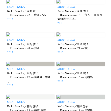
SHOP – KULA
SHOP – KULA
Keiko Sasaoka／笹岡 啓子
Keiko Sasaoka／笹岡 啓子
「Remembrance 22 — 浪江 小高」
「Remembrance 18 — 宮古 山田 唐丹
気仙沼 十三浜」
2013
2013
Akifumi Tanaka
Fumikiyo Nagamachi
Kazumichi Hashimoto
(7)
(27)
(6)
Kazuyuki Kawaguchi
Keiko Sasaoka
Keizo Kitajima
(42)
(267)
(220)
SHOP – KULA
SHOP – KULA
Kota Kishi
Mariko Takahashi
Masako Matsui
Masashi Otomo
(101)
(23)
(23)
(47)
Keiko Sasaoka／笹岡 啓子
Keiko Sasaoka／笹岡 啓子
「Remembrance 20 — 浪江」
「Remembrance 21 — 浪江」
Nana Kakuda
Naoki Ohji
Naonori Oshima
Nick Haymes
(61)
(66)
(38)
(5)
2013
2013
Park
photographers' gallery File
photographers’ gallery press
(7)
(16)
(14)
Postwar and Shōwa-Era
Presence
Publication
Remembrance
(8)
(2)
(42)
(43)
SHOP – KULA
SHOP – KULA
Renchan
Review
Rintaro Kameoka
Shoreline
(21)
(23)
(32)
(56)
Keiko Sasaoka／笹岡 啓子
Keiko Sasaoka／笹岡 啓子
Special Exhibitions
Takuro Yoneda
Tomonori Ryu
(60)
(44)
(15)
「Remembrance 17 — 浜通り～中通
「Remembrance 16 — 南相馬」
り」
2012
Untitled Records
Workshop
Yu Shinoda
Yuki Kasama
(41)
(5)
(7)
(9)
2012
SHOP – KULA
SHOP – KULA
Keiko Sasaoka／笹岡 啓子
Keiko Sasaoka／笹岡啓子
「Remembrance 15 — 楢葉 飯舘」
「Remembrance 14 — 三宅島」