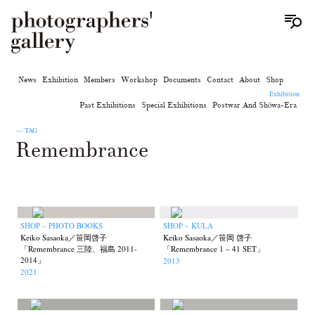
News
Exhibition
Members
Workshop
Documents
Contact
About
Shop
Exhibition
Past Exhibitions
Special Exhibitions
Postwar And Shōwa-Era
— TAG
Remembrance
SHOP – PHOTO BOOKS
SHOP – KULA
Keiko Sasaoka／笹岡啓子
Keiko Sasaoka／笹岡 啓子
「Remembrance 三陸、福島 2011-
「Remembrance 1 – 41 SET」
2014」
2013
2021