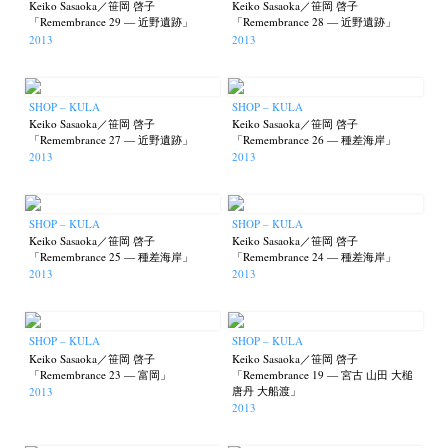
Keiko Sasaoka／笹岡 啓子
Keiko Sasaoka／笹岡 啓子
「Remembrance 29 — 近野遺跡」
「Remembrance 28 — 近野遺跡」
2013
2013
SHOP – KULA
SHOP – KULA
Keiko Sasaoka／笹岡 啓子
Keiko Sasaoka／笹岡 啓子
「Remembrance 27 — 近野遺跡」
「Remembrance 26 — 種差海岸」
2013
2013
SHOP – KULA
SHOP – KULA
Keiko Sasaoka／笹岡 啓子
Keiko Sasaoka／笹岡 啓子
「Remembrance 25 — 種差海岸」
「Remembrance 24 — 種差海岸」
2013
2013
SHOP – KULA
SHOP – KULA
Keiko Sasaoka／笹岡 啓子
Keiko Sasaoka／笹岡 啓子
「Remembrance 23 — 富岡」
「Remembrance 19 — 宮古 山田 大槌
唐丹 大船渡」
2013
2013
News
Exhibition
Members
Workshop
Documents
Contact
About
Shop
Terms & Privacy Policy
Bookstores
Newsletter