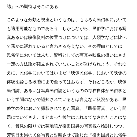
誌」への期待はそこにある。
このような分類と視座というものは、もちろん民俗学において
も適用可能なものであろう。しかしながら、民俗学における写
真あるいは映像資料の位置づけについては、人類学などに比べ
て遥かに遅れていると言わざるをえない。その理由としては、
民俗学においては未だ、資料としての写真や映像の扱いにさえ
一定の方法論が確立されていないことが挙げられよう。それゆ
えに、民俗学においてはいまだ「映像民俗学」において映像の
体験を論じる段階にまで至ってはおらず、それどころか、映像
民俗誌、あるいは写真民俗誌というものの存在自体が民俗学と
いう学問のなかで認知されているとは言えない状況がある。民
俗学の名において撮影されてきた写真、「民俗写真」という問
題についてさえ、まとまった検討はこれまでなされたことはな
く、管見の限りでは菊地暁が柳田国男の写真観を検討しつつ、
芳賀日出男の民俗写真と対照させて論じた『柳田国男と民俗学