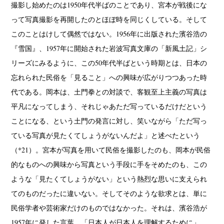
撮影し始めたのは1950年代半ばのことであり、宮本が戦後にな
って写真撮影を再開したのとほぼ時を同じくしている。そして
このことはけして偶然ではない。1956年に出版された濱谷浩の
『雪国』、1957年に開始された岩波写真文庫の「新風土記」シ
リーズにみるように、この50年代半ばという時期とは、日本の
忘れられた民俗を「見ること」への興味が広がりつつあった時
代である。岡本は、土門拳との対談で、客観至上主義の写真は
平凡になってしまう、それじゃあただ写っているだけだという
ことになる、という土門の発言に対し、笑いながら「ただ写っ
ている写真が見たくてしょうがないんだよ」と述べたという
（*21）。宮本が写真を用いて民俗を撮影したのも、岡本が民俗
的なものへの興味から写真という手段に手をそめたのも、この
ような「見たくてしょうがない」という熱烈な思いに支えられ
てのものだったに違いない。そしてそのような欲求とは、単に
民俗学者や芸術家だけのものではなかった。それは、濱谷浩が
1957年に発した言葉、「日本人が日本人を理解するために」