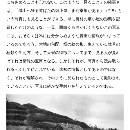
におさめることも忘れない。このような「見ること」の確実さ
は、「城山へ登る道ばたの畑小屋。まだ桑畑がある」（*19）と
いう写真にも見ることができる。単に農村の畑小屋の形態を記
録しただけのような、一見、面白くもおかしくもないこの写真
には、おそらくは私には分からぬような貴重な情報がつまって
いるのであろう、大地の勾配、畑の畝の形、生えている雑草の
種類や生え方、そして天候の特徴についてまで、見る人が見れ
ばそれは情報の宝庫となる。しかしそれが、写真から読み取ら
れるべくして待たれている、未知の情報としてあるのではな
く、それが理解され、そのように見られたものとして撮影され
ていることが、写真に確かな手触りを与えているのである。
News
Exhibition
Members
Workshop
Documents
Contact
About
Shop
Terms & Privacy Policy
Bookstores
Newsletter