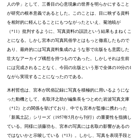
人の学」として、三番目の心意現象の世界を明らかにすること
が研究の根本意義であるとした。このことは、目に映ずる資料
を相対的に軽んじることにもつながったといえ、菊池暁が
（*11）批判するように、写真資料の誤読という結果もまねくこ
とになる。しかし宮本の写真民俗学とはもっと徹底したもので
あり、最終的には写真資料集成のような形で出版をも意図した
壮大なアーカイブ構想を持つものであった。しかしそれは生前
には完成されることなく、今回の出版という形で全体の10分の1
ながら実現することになったのである。
木村哲也は、宮本が民俗記録に写真を積極的に用いるようにな
った動機として、名取洋之助が編集長をつとめた岩波写真文庫
（*12）との関係を挙げており、中でも宮本が監修に携わった
「新風土記」シリーズ（1957年5月から刊行）の重要性を指摘し
ている。同様に須藤功も、宮本の写真には名取の影響があるの
ではないかと示唆している（*13）。しかし、写真を表現手段と