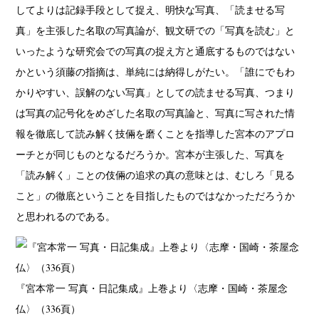
してよりは記録手段として捉え、明快な写真、「読ませる写
真」を主張した名取の写真論が、観文研での「写真を読む」と
いったような研究会での写真の捉え方と通底するものではない
かという須藤の指摘は、単純には納得しがたい。「誰にでもわ
かりやすい、誤解のない写真」としての読ませる写真、つまり
は写真の記号化をめざした名取の写真論と、写真に写された情
報を徹底して読み解く技倆を磨くことを指導した宮本のアプロ
ーチとが同じものとなるだろうか。宮本が主張した、写真を
「読み解く」ことの伎倆の追求の真の意味とは、むしろ「見る
こと」の徹底ということを目指したものではなかっただろうか
と思われるのである。
『宮本常一 写真・日記集成』上巻より〈志摩・国崎・茶屋念
仏〉（336頁）