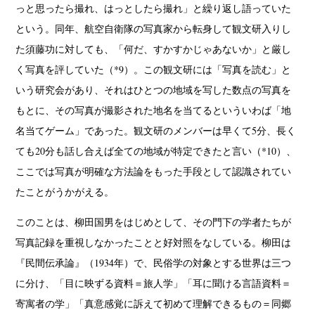
っと思ったら撮れ、はっとしたら撮れ」と繰り返し語っていた
という。同年、航空自衛隊の写真家から転身して観文研入りし
た須藤功に対しても、「何だ、すかすかじゃあないか」と厳し
く写真を評していた（*9）。この観文研には「写真を読む」と
いう研究会があり、それはひとつの地域を写した数点の写真を
もとに、その写真が撮影された地名を当てるといういわば「地
名当てゲーム」であった。観文研のメンバーは早くて5分、長く
ても20分も話し合えば全ての地域が特定できたと言い（*10）、
ここでは写真が明確な方法論をもった手段として認識されてい
たことがうかがえる。
このことは、柳田国男をはじめとして、その門下の学者たちが
写真記録を重視しなかったことと好対照をなしている。柳田は
『民間伝承論』（1934年）で、民俗学の対象とする世界は三つ
に分け、「目に映ずる資料＝旅人学」「耳に聞ける言語資料＝
寄寓者の学」「真意感覚に訴えて初めて理解できるもの＝同郷