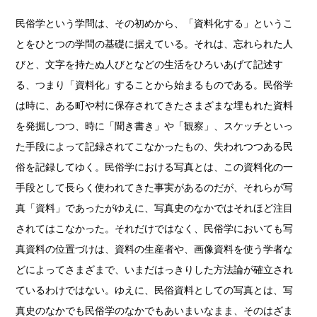
民俗学という学問は、その初めから、「資料化する」というこ
とをひとつの学問の基礎に据えている。それは、忘れられた人
びと、文字を持たぬ人びとなどの生活をひろいあげて記述す
る、つまり「資料化」することから始まるものである。民俗学
は時に、ある町や村に保存されてきたさまざまな埋もれた資料
を発掘しつつ、時に「聞き書き」や「観察」、スケッチといっ
た手段によって記録されてこなかったもの、失われつつある民
俗を記録してゆく。民俗学における写真とは、この資料化の一
手段として長らく使われてきた事実があるのだが、それらが写
真「資料」であったがゆえに、写真史のなかではそれほど注目
されてはこなかった。それだけではなく、民俗学においても写
真資料の位置づけは、資料の生産者や、画像資料を使う学者な
どによってさまざまで、いまだはっきりした方法論が確立され
ているわけではない。ゆえに、民俗資料としての写真とは、写
真史のなかでも民俗学のなかでもあいまいなまま、そのはざま