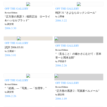
OFF THE GALLERY
OFF THE GALLERY
時評 31 “さよならロックンロール”
Revised Edition
“正方形の系譜 3：植田正治 ローライ
by 上野修
&ハッセルブラッド”
2006.3.22
by 調文明
2006.3.30
OFF THE GALLERY
OFF THE GALLERY
試評 2006.03.01
Revised Edition
by 土屋誠一
“〈見ること〉の確かさにむけて：宮本
2006.3.01
常一と岡本太郎”
by 戸田昌子
2006.2.26
OFF THE GALLERY
OFF THE GALLERY
Revised Edition
Revised Edition
“「絵画」―「写真」―「生理学」”
“正方形の系譜 2：写真家ベルメール”
by 調文明
by 調文明
2006.2.26
2006.1.09