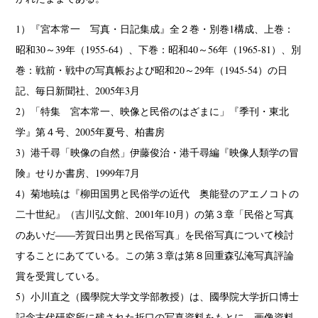
1）『宮本常一 写真・日記集成』全２巻・別巻1構成、上巻：
昭和30～39年（1955-64）、下巻：昭和40～56年（1965-81）、別
巻：戦前・戦中の写真帳および昭和20～29年（1945-54）の日
記、毎日新聞社、2005年3月
2）「特集 宮本常一、映像と民俗のはざまに」『季刊・東北
学』第４号、2005年夏号、柏書房
3）港千尋「映像の自然」伊藤俊治・港千尋編『映像人類学の冒
険』せりか書房、1999年7月
4）菊地暁は『柳田国男と民俗学の近代 奥能登のアエノコトの
二十世紀』（吉川弘文館、2001年10月）の第３章「民俗と写真
のあいだ――芳賀日出男と民俗写真」を民俗写真について検討
することにあてている。この第３章は第８回重森弘淹写真評論
賞を受賞している。
5）小川直之（國學院大学文学部教授）は、國學院大学折口博士
記念古代研究所に残された折口の写真資料をもとに、画像資料