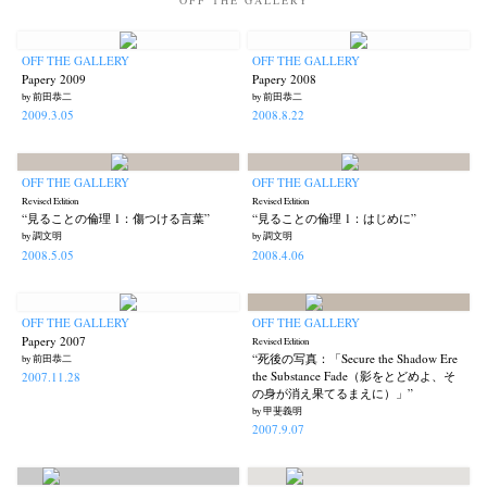
OFF THE GALLERY
OFF THE GALLERY
Papery 2009
Papery 2008
by 前田恭二
by 前田恭二
2009.3.05
2008.8.22
OFF THE GALLERY
OFF THE GALLERY
Revised Edition
Revised Edition
“見ることの倫理 1：傷つける言葉”
“見ることの倫理 1：はじめに”
by 調文明
by 調文明
2008.5.05
2008.4.06
OFF THE GALLERY
OFF THE GALLERY
Papery 2007
Revised Edition
“死後の写真：「Secure the Shadow Ere
by 前田恭二
the Substance Fade（影をとどめよ、そ
2007.11.28
の身が消え果てるまえに）」”
by 甲斐義明
2007.9.07