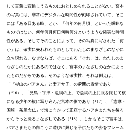
して言葉に変換しうるものにおとしめられることがない。宮本
の写真には、非常にデジタルな時間性が刻印されていて、そこ
には「ある日ある時」とか、「何年の何月頃」といった曖昧な
ものではない、何年何月何日何時何分というような確実な時間
性がある。そしてそのことによって、その写真に写された「何
か」は、確実に失われたものとしてわたしのまなざしのなかに
立ち現れる。なぜならば、そこにある「それ」は、わたしのま
なざしのなかにあるのではなく、宮本のまなざしのなかにあっ
たものだからである。そのような確実性、それは例えば、
「『杉山のバアさん』と妻アサ子」の瞬間の表情であり
（*16）、「見島・宇津・魚網の上」で魚網の上に眼を閉じて横
になる少年の横に写り込んだ宮本の影であり（*17）、「志摩・
国崎・茶屋念仏」で海に向かって正座するバアさまたちを後ろ
からそっと撮るまなざしである（*18）。しかもそこで宮本は、
バアさまたちの向こうに遊びに興じる子供たちの姿をフレーム