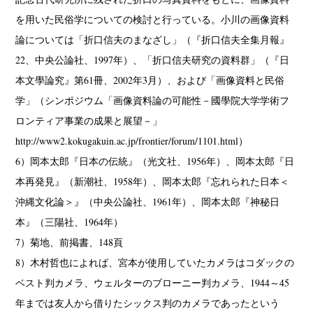
を用いた民俗学についての検討と行っている。小川の画像資料
論については「折口信夫のまなざし」（『折口信夫全集月報』
22、中央公論社、1997年）、「折口信夫研究の資料群」（『日
本文學論究』第61冊、2002年3月）、および「画像資料と民俗
学」（シンポジウム「画像資料論の可能性－國學院大学学術フ
ロンティア事業の成果と展望－」
http://www2.kokugakuin.ac.jp/frontier/forum/1101.html）
6）岡本太郎『日本の伝統』（光文社、1956年）、岡本太郎『日
本再発見』（新潮社、1958年）、岡本太郎『忘れられた日本＜
沖縄文化論＞』（中央公論社、1961年）、岡本太郎『神秘日
本』（三陽社、1964年）
7）菊地、前掲書、148頁
8）木村哲也によれば、宮本が使用していたカメラはコダックの
ベスト判カメラ、ウェルターのブローニー判カメラ、1944～45
年までは友人から借りたシックス判のカメラであったという