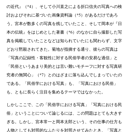
の近代』（*4）、そして小川直之による折口信夫の写真への検
討およびそれに基づいた画像資料論（*5）があるだけであろ
う。宮本が数多くの写真を残していたこと、そして岡本が『日
本の伝統』をはじめとした著書（*6）のなかに自ら撮影した写
真を掲載していたことなどは知られていたにも関わらず、文字
どおり黙殺されてきた。菊地が指摘する通り、彼らの写真は
「写真の記録性・客観性に対する民俗学者の安易な過信」と
「民俗というあまり美的とは言い難いモチーフに対する写真研
究者の無関心」（*7）とのはざまに落ち込んでしまっていたの
である。「民俗学における写真」も、「写真における民俗」
も、ともに長らく注目を集めるテーマではなかった。
しかしここで、この「民俗学における写真」「写真における民
俗」ということについて論じるには、この問題はとても大きす
ぎる。しかし、宮本常一と岡本太郎という、その仕事の仕方も
人物としても対照的なふたりを対照させてみたとき、「写真と