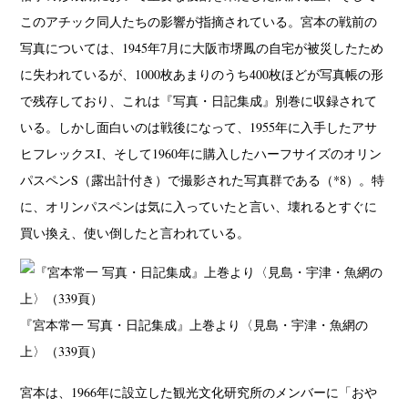
このアチック同人たちの影響が指摘されている。宮本の戦前の
写真については、1945年7月に大阪市堺鳳の自宅が被災したため
に失われているが、1000枚あまりのうち400枚ほどが写真帳の形
で残存しており、これは『写真・日記集成』別巻に収録されて
いる。しかし面白いのは戦後になって、1955年に入手したアサ
ヒフレックスI、そして1960年に購入したハーフサイズのオリン
パスペンS（露出計付き）で撮影された写真群である（*8）。特
に、オリンパスペンは気に入っていたと言い、壊れるとすぐに
買い換え、使い倒したと言われている。
『宮本常一 写真・日記集成』上巻より〈見島・宇津・魚網の
上〉（339頁）
宮本は、1966年に設立した観光文化研究所のメンバーに「おや