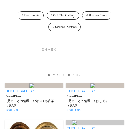
Documents
Off The Gallery
Masako Toda
Revised Edition
SHARE
REVISED EDITION
OFF THE GALLERY
OFF THE GALLERY
Revised Edition
Revised Edition
“見ることの倫理 1：傷つける言葉”
“見ることの倫理 1：はじめに”
by 調文明
by 調文明
2008.5.05
2008.4.06
OFF THE GALLERY