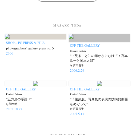
MASAKO TODA
SHOP – PG PRESS & FILE
OFF THE GALLERY
photographers’ gallery press no. 5
Revised Edition
2006
“〈見ること〉の確かさにむけて：宮本
常一と岡本太郎”
by 戸田昌子
2006.2.26
OFF THE GALLERY
OFF THE GALLERY
Revised Edition
Revised Edition
“正方形の系譜 1”
“「復刻版」写真集の表現の技術的側面
をめぐって”
by 調文明
2005.10.27
by 戸田昌子
2005.5.17
OFF THE GALLERY