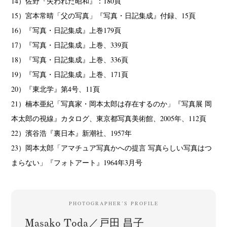
14）佐野『失われた昭和』：180頁
15）宮本常晴「父の写真」『写真・日記集成』付録、15頁
16）『写真・日記集成』上巻179頁
17）『写真・日記集成』上巻、339頁
18）『写真・日記集成』上巻、336頁
19）『写真・日記集成』上巻、171頁
20）『東北学』第4号、11頁
21）楠本亜紀「写真家・岡本太郎は存在するのか」『写真展 岡
本太郎の視線』カタログ、東京都写真美術館、2005年、112頁
22）濱谷浩『裏日本』新潮社、1957年
23）岡本太郎「アマチュア写真かへの提言 写真らしい写真はつ
まらない」『フォトアート』1964年3月号
PHOTOGRAPHER’S PROFILE
Masako Toda／戸田 昌子