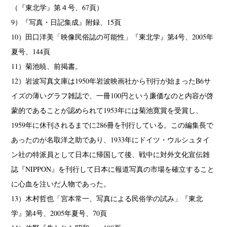
（『東北学』第４号、67頁）
9）『写真・日記集成』附録、15頁
10）田口洋美「映像民俗誌の可能性」『東北学』第4号、2005年
夏号、144頁
11）菊池暁、前掲書。
12）岩波写真文庫は1950年岩波映画社から刊行が始まったB6サ
イズの薄いグラフ雑誌で、一冊100円という廉価なのと内容が啓
蒙的であることが認められて1953年には菊池寛賞を受賞し、
1959年に休刊されるまでに286冊を刊行している。この編集長で
あったのが名取洋之助であり、1933年にドイツ・ウルシュタイ
ン社の特派員として日本に帰国して後、戦中に対外文化宣伝雑
誌『NIPPON』を刊行して日本に報道写真の市場を確立すること
に心血を注いだ人物であった。
13）木村哲也「宮本常一、写真による民俗学の試み」『東北
学』第4号、2005年夏号、70頁