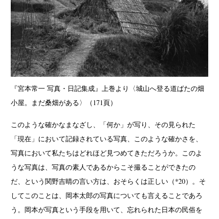
Akifumi Tanaka
Fumikiyo Nagamachi
Kazumichi Hashimoto
(7)
(27)
(6)
Kazuyuki Kawaguchi
Keiko Sasaoka
Keizo Kitajima
(42)
(267)
(220)
Kota Kishi
Mariko Takahashi
Masako Matsui
Masashi Otomo
(101)
(23)
(23)
(47)
Nana Kakuda
Naoki Ohji
Naonori Oshima
Nick Haymes
(61)
(66)
(38)
(5)
『宮本常一 写真・日記集成』上巻より〈城山へ登る道ばたの畑
Park
photographers' gallery File
photographers’ gallery press
(7)
(16)
(14)
小屋。まだ桑畑がある〉（171頁）
Postwar and Shōwa-Era
Presence
Publication
Remembrance
(8)
(2)
(42)
(43)
Renchan
Review
Rintaro Kameoka
Shoreline
(21)
(23)
(32)
(56)
このような確かなまなざし、「何か」が写り、その見られた
Special Exhibitions
Takuro Yoneda
Tomonori Ryu
(60)
(44)
(15)
「現在」において記録されている写真、このような確かさを、
Untitled Records
Workshop
Yu Shinoda
Yuki Kasama
(41)
(5)
(7)
(9)
写真において私たちはどれほど見つめてきただろうか。このよ
うな写真は、写真の素人であるからこそ撮ることができたの
だ、という関野吉晴の言い方は、おそらくは正しい（*20）。そ
してこのことは、岡本太郎の写真についても言えることであろ
う。岡本が写真という手段を用いて、忘れられた日本の民俗を