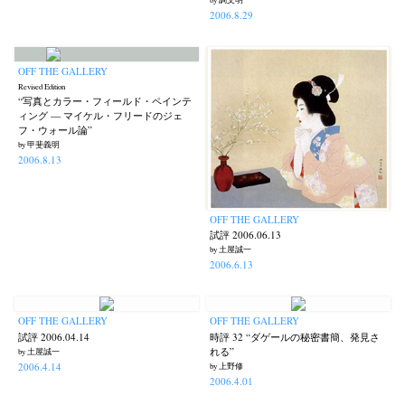
2006.8.29
OFF THE GALLERY
Revised Edition
“写真とカラー・フィールド・ペインテ
ィング — マイケル・フリードのジェ
フ・ウォール論”
by 甲斐義明
2006.8.13
OFF THE GALLERY
試評 2006.06.13
by 土屋誠一
2006.6.13
OFF THE GALLERY
OFF THE GALLERY
試評 2006.04.14
時評 32 “ダゲールの秘密書簡、発見さ
れる”
by 土屋誠一
2006.4.14
by 上野修
2006.4.01