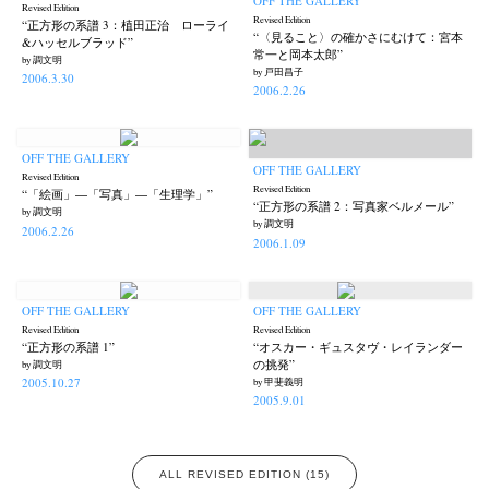
OFF THE GALLERY
Revised Edition
Revised Edition
“正方形の系譜 3：植田正治 ローライ
“〈見ること〉の確かさにむけて：宮本
&ハッセルブラッド”
常一と岡本太郎”
by 調文明
by 戸田昌子
2006.3.30
2006.2.26
OFF THE GALLERY
OFF THE GALLERY
Revised Edition
Revised Edition
“「絵画」―「写真」―「生理学」”
“正方形の系譜 2：写真家ベルメール”
by 調文明
by 調文明
2006.2.26
2006.1.09
OFF THE GALLERY
OFF THE GALLERY
Revised Edition
Revised Edition
“正方形の系譜 1”
“オスカー・ギュスタヴ・レイランダー
の挑発”
by 調文明
2005.10.27
by 甲斐義明
2005.9.01
ALL REVISED EDITION (15)