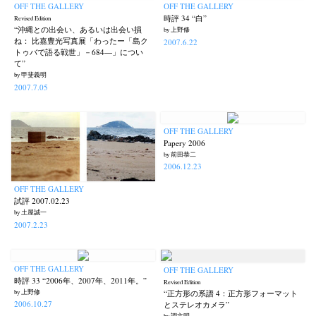
OFF THE GALLERY
OFF THE GALLERY
時評 34 “白”
Revised Edition
“沖縄との出会い、あるいは出会い損
by 上野修
ね： 比嘉豊光写真展「わったー「島ク
2007.6.22
トゥバで語る戦世」－684―」につい
て”
by 甲斐義明
2007.7.05
OFF THE GALLERY
Papery 2006
by 前田恭二
2006.12.23
OFF THE GALLERY
試評 2007.02.23
by 土屋誠一
2007.2.23
OFF THE GALLERY
OFF THE GALLERY
時評 33 “2006年、2007年、2011年。”
Revised Edition
by 上野修
“正方形の系譜 4：正方形フォーマット
2006.10.27
とステレオカメラ”
by 調文明