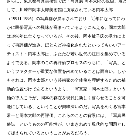
さらに、東京都写真美術館では「写真展 岡本太郎の視線」展と
して、川崎市岡本太郎美術館に所蔵されている岡本太郎
（19911-1996）の写真群が展示されており、近年になってにわ
かに民俗写真への興味が高まっているようにみえる。岡本太郎
は1996年に亡くなっているが、その後、岡本敏子氏の尽力によ
って再評価が進み、ほとんど神格化されたといってもいいアー
ティスト・岡本太郎は、ふたたび若い世代の注目を集めている
ようである。岡本のこの再評価プロセスのうちに、「写真」と
いうファクターが重要な位置を占めていることは面白い。しか
もそれは、岡本太郎という芸術家の全体像を理解するための補
助的位置づけであるというより、「写真家・岡本太郎」という
軸の導入こそが、岡本の存在を現代に新しく蘇らせることを可
能にしている、ということが興味深いのだ。写真をめぐる宮本
常一と岡本太郎の再評価、これらのことの背景には、「写真民
俗誌」というものの可能性が、いまきわめて現代的な問題とし
て捉えられているということがあるだろう。