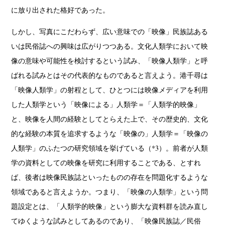
に放り出された格好であった。
しかし、写真にこだわらず、広い意味での「映像」民族誌ある
いは民俗誌への興味は広がりつつある。文化人類学において映
像の意味や可能性を検討するという試み、「映像人類学」と呼
ばれる試みとはその代表的なものであると言えよう。港千尋は
「映像人類学」の射程として、ひとつには映像メディアを利用
した人類学という「映像による」人類学＝「人類学的映像」
と、映像を人間の経験としてとらえた上で、その歴史的、文化
的な経験の本質を追求するような「映像の」人類学＝「映像の
人類学」のふたつの研究領域を挙げている（*3）。前者が人類
学の資料としての映像を研究に利用することである、とすれ
ば、後者は映像民族誌といったものの存在を問題化するような
領域であると言えようか。つまり、「映像の人類学」という問
題設定とは、「人類学的映像」という膨大な資料群を読み直し
てゆくような試みとしてあるのであり、「映像民族誌／民俗