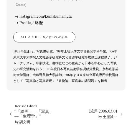
(Guest)
instagram.com/kumakumamuta
Profile／略歴
ALL ARTICLES／すべての記事
1975年生まれ。写真史研究。’99年上智大学文学部新聞学科卒業。’06年
東京大学大学院人文社会系研究科文化資源学研究専攻修士課程修了。ジ
ャーナリズム、印刷技法、書物史などの観点から日本を中心とした写真
史の研究活動を行う。’06年度日本写真芸術学会奨励賞受賞。京都造形芸
術大学講師、武蔵野美術大学講師。’06年より東京綜合写真専門学校講師
として『写真論と写真表現』『書物論～写真集の諸問題』を担当。
Revised Edition
試評 2006.03.01
“「絵画」―「写真」
―「生理学」”
by 土屋誠一
by 調文明