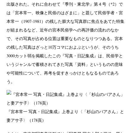
出版された。それに合わせて『季刊・東北学』第４号（*2）で
は「宮本常一、映像と民俗のはざまに」と題して民俗学者・宮
本常一（1907-1981）の残した膨大な写真群に焦点をあてた特集
が組まれるなど、近年の宮本民俗学への再評価の流れのなか
で、その写真が占める位置は重要なものとなりつつある。宮本
の残した写真はざっと10万コマにおよぶというが、そのうち
3000カット弱を掲載したこの『写真・日記集成』は、民俗学と
いうジャンルで蓄積されてきた写真「資料」というものの意味
や可能性について、再考を促すきっかけともなるものであろ
う。
『宮本常一 写真・日記集成』上巻より〈「杉山のバアさん」と
妻アサ子〉（178頁）