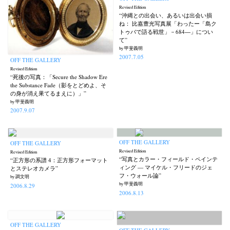
Revised Edition
“沖縄との出会い、あるいは出会い損
ね： 比嘉豊光写真展「わったー「島ク
トゥバで語る戦世」－684―」につい
て”
by 甲斐義明
2007.7.05
OFF THE GALLERY
Revised Edition
“死後の写真：「Secure the Shadow Ere
the Substance Fade（影をとどめよ、そ
の身が消え果てるまえに）」”
by 甲斐義明
2007.9.07
OFF THE GALLERY
OFF THE GALLERY
Revised Edition
Revised Edition
“写真とカラー・フィールド・ペインテ
“正方形の系譜 4：正方形フォーマット
ィング — マイケル・フリードのジェ
とステレオカメラ”
フ・ウォール論”
by 調文明
by 甲斐義明
2006.8.29
2006.8.13
OFF THE GALLERY