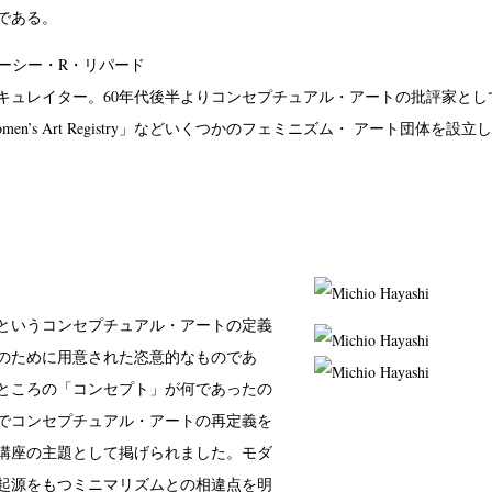
である。
rd ／ルーシー・R・リパード
キュレイター。60年代後半よりコンセプチュアル・アートの批評家とし
Women’s Art Registry」などいくつかのフェミニズム・ アート団体
というコンセプチュアル・アートの定義
のために用意された恣意的なものであ
ところの「コンセプト」が何であったの
でコンセプチュアル・アートの再定義を
講座の主題として掲げられました。モダ
起源をもつミニマリズムとの相違点を明