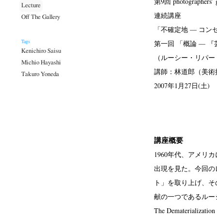
第9回 photographers’
Lecture
連続講座
Off The Gallery
「不確定地 — コン
Tags
第一回 「概論 — 
Kenichiro Saisu
（ルーシー・リパー
Michio Hayashi
講師：林道郎（美術
Takuro Yoneda
2007年1月27日(土) 
講座概要
1960年代、アメ
出現を見た。今回の
ト」を取り上げ、そ
献の一つであるルーシー・
The Dematerial