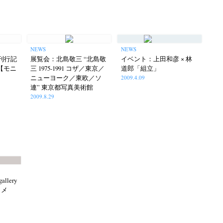
NEWS
NEWS
9刊行記
展覧会：北島敬三 “北島敬
イベント：上田和彦 × 林
【モニ
三 1975-1991 コザ／東京／
道郎「組立」
ニューヨーク／東欧／ソ
2009.4.09
連” 東京都写真美術館
2009.8.29
allery
／メ