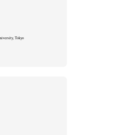
iversity, Tokyo
itajima
Kota Kishi
Mariko Takahashi
(220)
(101)
(23)
phers' gallery File
photographers’ gallery press
(16)
(14)
eline
Special Exhibitions
Takuro Yoneda
(56)
(60)
(44)
ma
(9)