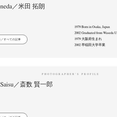
Yoneda／米田 拓朗
Terms & Privacy Policy
Bookstores
Newsletter
1979 Born in Osaka, Japan
2002 Graduated from Waseda Un
1979 大阪府生まれ
LES／すべての記事
2002 早稲田大学卒業
umichi Hashimoto
Kazuyuki Kawaguchi
Keiko Sasaoka
Keizo K
(6)
(42)
(267)
a
Naoki Ohji
Naonori Oshima
Nick Haymes
Park
photogra
(61)
(66)
(38)
(5)
(7)
Remembrance
Renchan
Review
Rintaro Kameoka
Shor
(42)
(43)
(21)
(23)
(32)
onori Ryu
Untitled Records
Workshop
Yu Shinoda
Yuki Kasa
(15)
(41)
(5)
(7)
PHOTOGRAPHER’S PROFILE
ro Saisu／斎数 賢一郎