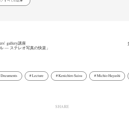
LES／すべての記事
ers’ gallery講座
アル — ステレオ写真の快楽」
Documents
Lecture
Kenichiro Saisu
Michio Hayashi
SHARE