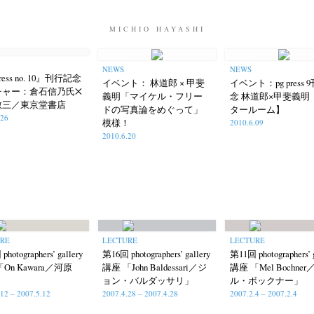
MICHIO HAYASHI
NEWS
NEWS
press no. 10』刊行記念
イベント： 林道郎 × 甲斐
イベント：pg press 
チャー：倉石信乃氏☓
義明「マイケル・フリー
念 林道郎×甲斐義明
敬三／東京堂書店
ドの写真論をめぐって」
タールーム】
.26
模様！
2010.6.09
2010.6.20
URE
LECTURE
LECTURE
hotographers’ gallery
第16回 photographers’ gallery
第11回 photographers’ g
On Kawara／河原
講座 「John Baldessari／ジ
講座 「Mel Bochner
ョン・バルダッサリ」
ル・ボックナー」
.12 – 2007.5.12
2007.4.28 – 2007.4.28
2007.2.4 – 2007.2.4