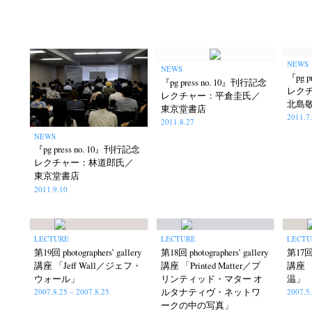
NEWS
NEWS
『pg 
『pg press no. 10』刊行記念
レク
レクチャー：平倉圭氏／
北島
東京堂書店
2011.7
2011.8.27
NEWS
『pg press no. 10』刊行記念
レクチャー：林道郎氏／
東京堂書店
2011.9.10
LECTURE
LECTURE
LECT
第19回 photographers’ gallery
第18回 photographers’ gallery
第17回 p
講座 「Jeff Wall／ジェフ・
講座 「Printed Matter／プ
講座 「
ウォール」
リンティッド・マター オ
温」
ルタナティヴ・ネットワ
2007.8.25 – 2007.8.25
2007.5
ークの中の写真」