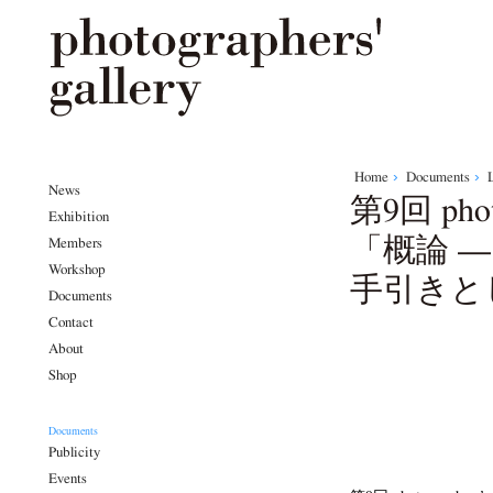
Home
Documents
News
第9回 phot
Exhibition
「概論 
Members
Workshop
手引きと
Documents
Contact
About
Shop
Documents
Publicity
Events