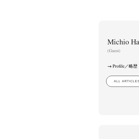
Michio 
(Guest)
Profile／略歴
ALL ARTIC