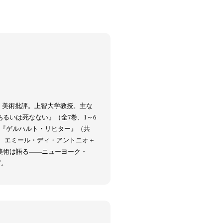
史、美術批評。上智大学教授。主な
るいは死なない』（全7巻、1～6
）、『ゲルハルト・リヒター』（共
に、エミール・ディ・アントニオ＋
美術は語る――ニューヨーク・
ど。