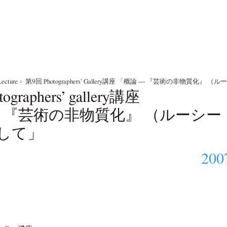
Lecture
第9回 Photographers’ Gallery講座 「概論 — 『芸術の非物
ographers’ gallery講座
— 『芸術の非物質化』 （ルーシ
して」
200