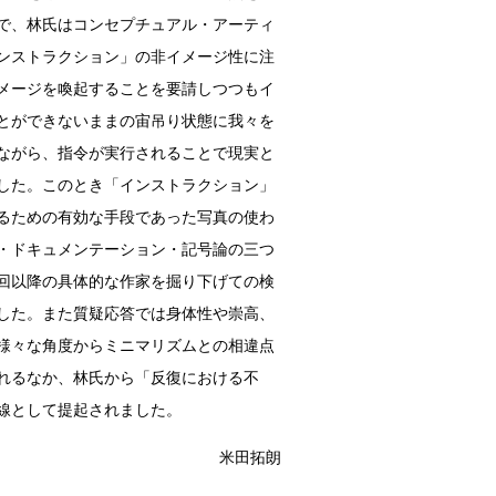
で、林氏はコンセプチュアル・アーティ
ンストラクション」の非イメージ性に注
メージを喚起することを要請しつつもイ
とができないままの宙吊り状態に我々を
ながら、指令が実行されることで現実と
した。このとき「インストラクション」
るための有効な手段であった写真の使わ
・ドキュメンテーション・記号論の三つ
回以降の具体的な作家を掘り下げての検
した。また質疑応答では身体性や崇高、
様々な角度からミニマリズムとの相違点
れるなか、林氏から「反復における不
線として提起されました。
米田拓朗