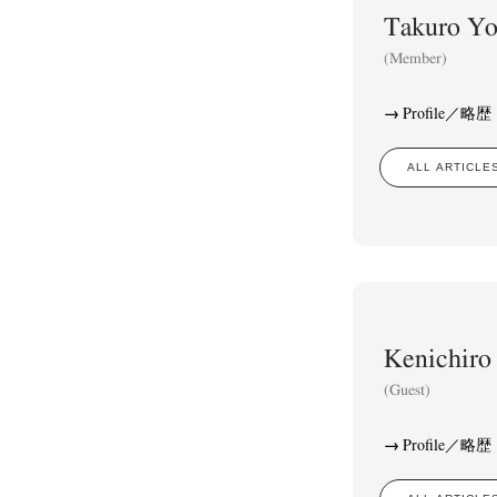
Takuro 
(Member)
Profile／略歴
ALL ARTIC
Akifumi Tanaka
Fumikiyo Nagamachi
Kaz
(7)
(27)
Masako Matsui
Masashi Otomo
Nana Kakud
(23)
(47)
Postwar and Shōwa-Era
Presence
Publication
(8)
(2)
Tom
Kenichi
(Guest)
Profile／略歴