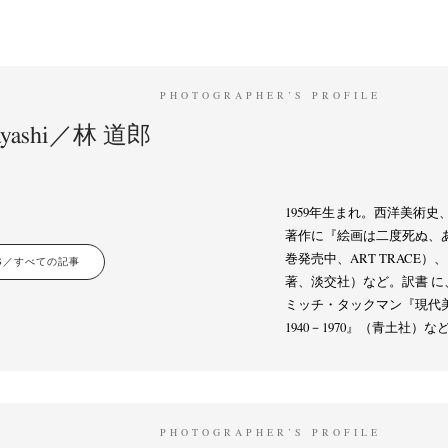
PHOTOGRAPHER’S PROFILE
Hayashi／林 道郎
1959年生まれ。西洋美術
著作に『絵画は二度死ぬ、あ
巻発売中、ART TRACE
LES／すべての記事
著、淡交社）など。訳書 
ミッチ・タックマン『現代
1940－1970』（青土社）な
PHOTOGRAPHER’S PROFILE
News
Exhibition
Members
Workshop
Documents
Contact
About
Shop