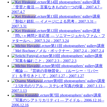
Lecture
第14回 photographers’ gallery講座
「受苦と復活 — 言葉なきものの一つの場」
2007.4.7 –
2007.4.7
Lecture
第13回 photographers’ gallery講座
「類似と錯乱 — イメージによる思考」
2007.3.31 –
2007.3.31
Lecture
第12回 photographers’ gallery講座
「問い＝拷問と非応答 — ソニマージュからファム・フ
ァタールへ」
2007.3.24 – 2007.3.24
Lecture
第11回 photographers’ gallery講座
「Mel Bochner／メル・ボックナー」
2007.2.4 – 2007.2.4
Lecture
第10回 photographers’ gallery講座
「写真を編むこと」
2007.2.3 – 2007.2.3
Lecture
第9回 photographers’ gallery講座
「概論 — 『芸術の非物質化』 （ルーシー・リパー
ド）を手引きとして」
2007.1.27 – 2007.1.27
Lecture
第8回 photographers’ gallery講座
「2.5次元のリアル — ステレオ写真の快楽」
2007.1.13 –
2007.1.13
Lecture
第7回 photographers’ gallery講座
「写真のシアトリカリティ1 — アイドル」
2006.12.16 –
2006.12.16