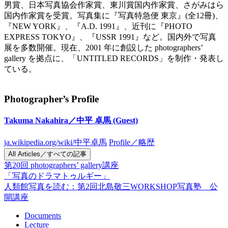
男賞、日本写真協会作家賞、東川賞国内作家賞、さがみはら
国内作家賞を受賞。写真集に『写真特急便 東京』(全12冊)、
『NEW YORK』、『A.D. 1991』、近刊に『PHOTO
EXPRESS TOKYO』、『USSR 1991』など。国内外で写真
展を多数開催。現在、2001 年に創設した photographers’
gallery を拠点に、「UNTITLED RECORDS」を制作・発表し
ている。
Photographer’s Profile
Takuma Nakahira／中平 卓馬
(Guest)
ja.wikipedia.org/wiki/中平卓馬
Profile／略歴
All Articles／すべての記事
第20回 photographers’ gallery講座
「写真のドラマトゥルギー」
人類館写真を読む：
第2回北島敬三WORKSHOP写真塾 公
開講座
Documents
Lecture