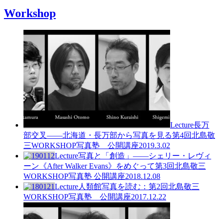
Workshop
Lecture
長万
部交叉——北海道・長万部から写真を見る
第4回北島敬
三WORKSHOP写真塾 公開講座
2019.3.02
Lecture
写真と「創造」
――シェリー・レヴィ
ーン《After Walker Evans》をめぐって
第3回北島敬三
WORKSHOP写真塾 公開講座
2018.12.08
Lecture
人類館写真を読む：
第2回北島敬三
WORKSHOP写真塾 公開講座
2017.12.22