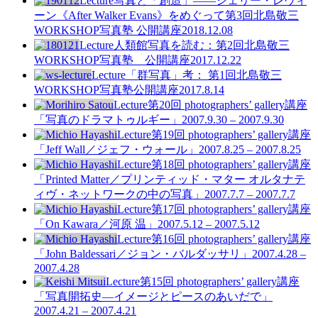
Lecture
写真と「創造」
――シェリー・レヴィ
ーン《After Walker Evans》をめぐって
第3回北島敬三
WORKSHOP写真塾 公開講座
2018.12.08
Lecture
人類館写真を読む：
第2回北島敬三
WORKSHOP写真塾 公開講座
2017.12.22
Lecture
「群写真」考：
第1回北島敬三
WORKSHOP写真塾公開講座
2017.8.14
Lecture
第20回 photographers’ gallery講座
「写真のドラマトゥルギー」
2007.9.30 – 2007.9.30
Lecture
第19回 photographers’ gallery講座
「Jeff Wall／ジェフ・ウォール」
2007.8.25 – 2007.8.25
Lecture
第18回 photographers’ gallery講座
「Printed Matter／プリンティッド・マター オルタナテ
ィヴ・ネットワークの中の写真」
2007.7.7 – 2007.7.7
Lecture
第17回 photographers’ gallery講座
「On Kawara／河原 温」
2007.5.12 – 2007.5.12
Lecture
第16回 photographers’ gallery講座
「John Baldessari／ジョン・バルダッサリ」
2007.4.28 –
2007.4.28
Lecture
第15回 photographers’ gallery講座
「写真開拓史—イメージとピースのあいだで」
2007.4.21 – 2007.4.21