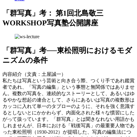
「群写真」考：
第1回北島敬三
WORKSHOP写真塾公開講座
「群写真」考──東松照明におけるモダ
ニズムの条件
内容紹介（文責：土屋誠一）
私たちは写真という芸術と向き合う際、つくり手であれ鑑賞
者であれ、「写真の編集」という事態と無関係ではありませ
ん。複数の写真を、連続的なストーリーとして、あるいはゆ
るやかな想起の連合として、さらにあるいは写真の複数形は
カッコに入れて単一のタブローのように、それを強く意識す
るとしないとにかかわらず、内面化された様々な慣習にした
がって扱っています。「群写真」とは聞きなれない用語かも
しれませんが、日本における「戦後写真」の最重要人物であ
った東松照明（1930-2012）が提唱した、写真の編集法につ