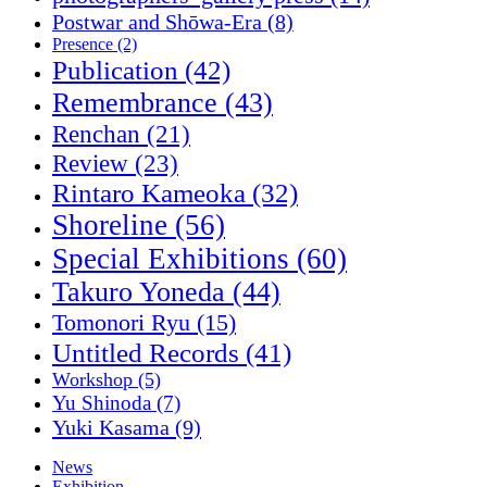
Postwar and Shōwa-Era
(8)
Presence
(2)
Publication
(42)
Remembrance
(43)
Renchan
(21)
Review
(23)
Rintaro Kameoka
(32)
Shoreline
(56)
Special Exhibitions
(60)
Takuro Yoneda
(44)
Tomonori Ryu
(15)
Untitled Records
(41)
Workshop
(5)
Yu Shinoda
(7)
Yuki Kasama
(9)
News
Exhibition