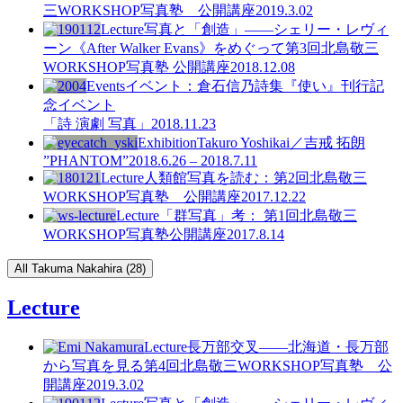
三WORKSHOP写真塾 公開講座
2019.3.02
Lecture
写真と「創造」
――シェリー・レヴィ
ーン《After Walker Evans》をめぐって
第3回北島敬三
WORKSHOP写真塾 公開講座
2018.12.08
Events
イベント：倉石信乃詩集『使い』刊行記
念イベント
「詩 演劇 写真」
2018.11.23
Exhibition
Takuro Yoshikai／吉戒 拓朗
”PHANTOM”
2018.6.26 – 2018.7.11
Lecture
人類館写真を読む：
第2回北島敬三
WORKSHOP写真塾 公開講座
2017.12.22
Lecture
「群写真」考：
第1回北島敬三
WORKSHOP写真塾公開講座
2017.8.14
All Takuma Nakahira (28)
Lecture
Lecture
長万部交叉——北海道・長万部
から写真を見る
第4回北島敬三WORKSHOP写真塾 公
開講座
2019.3.02