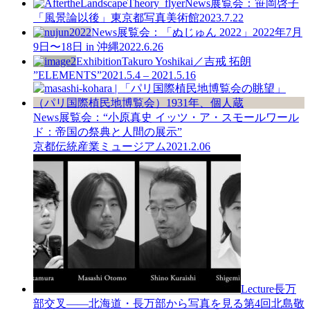
News
展覧会：笹岡啓子
「風景論以後」東京都写真美術館
2023.7.22
News
展覧会：「ぬじゅん 2022」2022年7月
9日〜18日 in 沖縄
2022.6.26
Exhibition
Takuro Yoshikai／吉戒 拓朗
”ELEMENTS”
2021.5.4 – 2021.5.16
News
展覧会：“小原真史 イッツ・ア・スモールワール
ド：帝国の祭典と人間の展示”
京都伝統産業ミュージアム
2021.2.06
Lecture
長万
部交叉——北海道・長万部から写真を見る
第4回北島敬