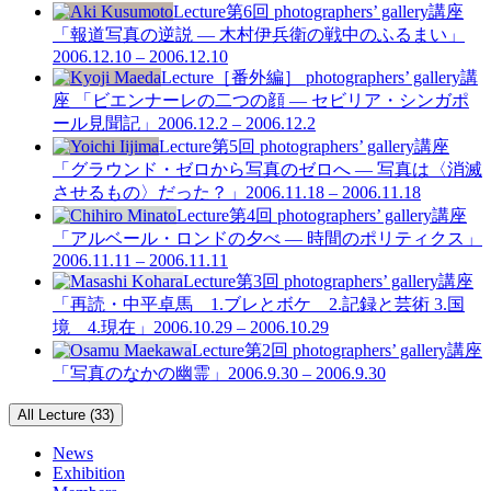
Lecture
第6回 photographers’ gallery講座
「報道写真の逆説 — 木村伊兵衛の戦中のふるまい」
2006.12.10 – 2006.12.10
Lecture
［番外編］ photographers’ gallery講
座 「ビエンナーレの二つの顔 — セビリア・シンガポ
ール見聞記」
2006.12.2 – 2006.12.2
Lecture
第5回 photographers’ gallery講座
「グラウンド・ゼロから写真のゼロへ — 写真は〈消滅
させるもの〉だった？」
2006.11.18 – 2006.11.18
Lecture
第4回 photographers’ gallery講座
「アルベール・ロンドの夕べ — 時間のポリティクス」
2006.11.11 – 2006.11.11
Lecture
第3回 photographers’ gallery講座
「再読・中平卓馬 1.ブレとボケ 2.記録と芸術 3.国
境 4.現在」
2006.10.29 – 2006.10.29
Lecture
第2回 photographers’ gallery講座
「写真のなかの幽霊」
2006.9.30 – 2006.9.30
All Lecture (33)
News
Exhibition