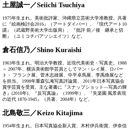
土屋誠一／Seiichi Tsuchiya
1975年生まれ。美術批評家、沖縄県立芸術大学准教授。共著
に『絵画検討会2016』（アートダイバー）、『現代アート10
講』（武蔵野美術大学出版局）、『批評 前／後 継承と切
断』（ユミコチバアソシエイツ）など。
倉石信乃／Shino Kuraishi
1963年生まれ。明治大学教授。近現代美術史・写真史。1988
～ 2007年、横浜美術館学芸員としてマン・レイ展、ロバー
ト・ フランク展、菅木志雄展、中平卓馬展、李禹煥展など
を担当。 1998年重森弘淹写真評論賞、 2011年日本写真協会
賞学芸賞を受賞。主な著書に『スナップショット―写真の輝
き』(2010年)、『反写真論』（1999年）、『失楽園 風景表現
の近代 1870-1945』（共著、2004年）など。
北島敬三／Keizo Kitajima
1954年生まれ。日本写真協会新人賞、木村伊兵衛賞、伊奈信