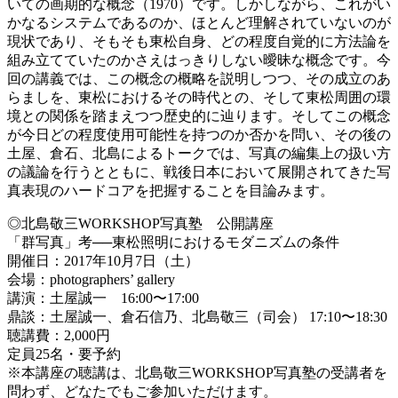
いての画期的な概念（1970）です。しかしながら、これがい
かなるシステムであるのか、ほとんど理解されていないのが
現状であり、そもそも東松自身、どの程度自覚的に方法論を
組み立てていたのかさえはっきりしない曖昧な概念です。今
回の講義では、この概念の概略を説明しつつ、その成立のあ
らましを、東松におけるその時代との、そして東松周囲の環
境との関係を踏まえつつ歴史的に辿ります。そしてこの概念
が今日どの程度使用可能性を持つのか否かを問い、その後の
土屋、倉石、北島によるトークでは、写真の編集上の扱い方
の議論を行うとともに、戦後日本において展開されてきた写
真表現のハードコアを把握することを目論みます。
◎北島敬三WORKSHOP写真塾 公開講座
「群写真」考──東松照明におけるモダニズムの条件
開催日：2017年10月7日（土）
会場：photographers’ gallery
講演：土屋誠一 16:00〜17:00
鼎談：土屋誠一、倉石信乃、北島敬三（司会） 17:10〜18:30
聴講費：2,000円
定員25名・要予約
※本講座の聴講は、北島敬三WORKSHOP写真塾の受講者を
問わず、どなたでもご参加いただけます。