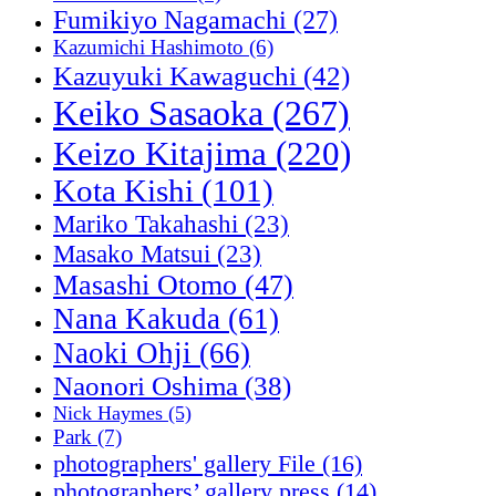
Fumikiyo Nagamachi
(27)
Kazumichi Hashimoto
(6)
Kazuyuki Kawaguchi
(42)
Keiko Sasaoka
(267)
Keizo Kitajima
(220)
Kota Kishi
(101)
Mariko Takahashi
(23)
Masako Matsui
(23)
Masashi Otomo
(47)
Nana Kakuda
(61)
Naoki Ohji
(66)
Naonori Oshima
(38)
Nick Haymes
(5)
Park
(7)
photographers' gallery File
(16)
photographers’ gallery press
(14)