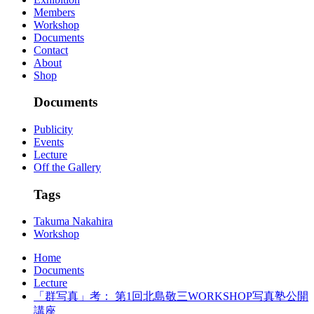
Members
Workshop
Documents
Contact
About
Shop
Documents
Publicity
Events
Lecture
Off the Gallery
Tags
Takuma Nakahira
Workshop
Home
Documents
Lecture
「群写真」考： 第1回北島敬三WORKSHOP写真塾公開
講座