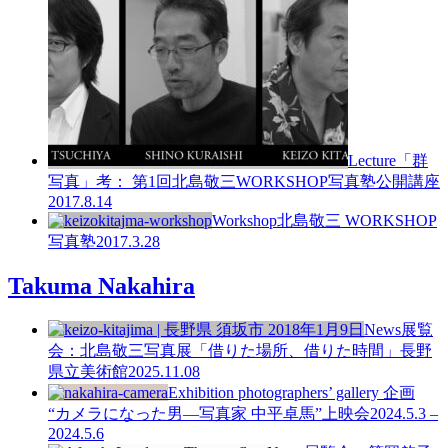
Lecture
「群
写真」考：
第1回北島敬三WORKSHOP写真塾公開講座
2017.8.14
Workshop
北島敬三 WORKSHOP
写真塾
2017.3.28
Takuma Nakahira
News
展覧
会：北島敬三写真展「借りた場所、借りた時間」長野
県立美術館
2025.11.08
Exhibition
photographers’ gallery 企画
“カメラになった男—写真家 中平卓馬”上映会
2024.5.3 –
2024.5.6