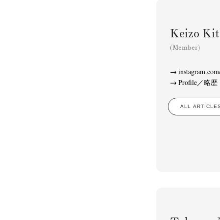
Keizo K
(Member)
instagram.com/
Profile／略歴
ALL ARTIC