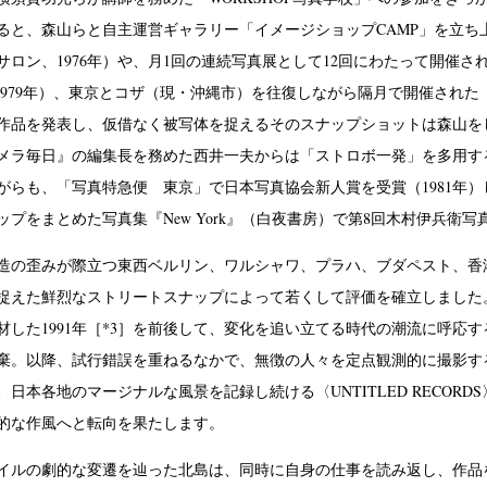
ると、森山らと自主運営ギャラリー「イメージショップCAMP」を立ち
サロン、1976年）や、月1回の連続写真展として12回にわたって開催
1979年）、東京とコザ（現・沖縄市）を往復しながら隔月で開催された「
作品を発表し、仮借なく被写体を捉えるそのスナップショットは森山をし
メラ毎日』の編集長を務めた西井一夫からは「ストロボ一発」を多用する
がらも、「写真特急便 東京」で日本写真協会新人賞を受賞（1981年
プをまとめた写真集『New York』（白夜書房）で第8回木村伊兵衛
の歪みが際立つ東西ベルリン、ワルシャワ、プラハ、ブダペスト、香
捉えた鮮烈なストリートスナップによって若くして評価を確立しました
材した1991年［*3］を前後して、変化を追い立てる時代の潮流に呼応
棄。以降、試行錯誤を重ねるなかで、無徴の人々を定点観測的に撮影する〈
日本各地のマージナルな風景を記録し続ける〈UNTITLED RECOR
的な作風へと転向を果たします。
ルの劇的な変遷を辿った北島は、同時に自身の仕事を読み返し、作品