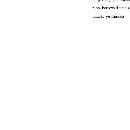
place-borrowed-time-as
sasaoka-yu-shinoda
N