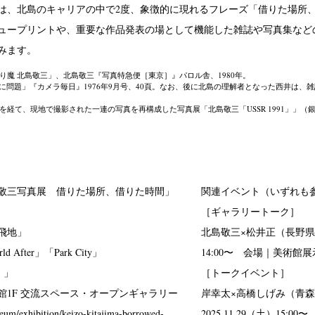
は、北島のキャリアの中で2度、象徴的に現れるフレーズ「借りた場所
ュープリントや、重要な作品発表の場として機能した雑誌や写真集などの
みます。
通り魔 北島敬三」、北島敬三『写真特急便［東京］』パロル舎、1980年。
発に問題」『カメラ毎日』1976年9月号、40頁。なお、後に北島の理解者となった西井は
年を経て、現地で撮影された一連の写真を再構成した写真展「北島敬三「USSR 1991」」（銀
敬三写真展 借りた場所、借りた時間」
関連イベント（いずれも
［ギャラリートーク］
飛地」
北島敬三×松井正（長野県立美
 After」「Park City」
14:00〜 会場｜美術館展
）」
［トークイベント］
館1F 交流スペース・オープンギャラリー
岸幸太×高橋しげみ（青
seum/exhibition/keizo-kitajima-borrowed-
2025.11.29（土）15: