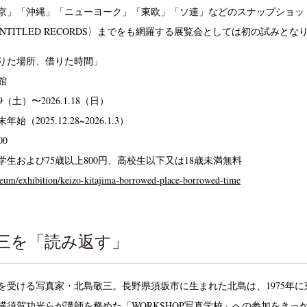
京」「沖縄」「ニューヨーク」「東欧」「ソ連」などのスナップショッ
〈UNTITLED RECORDS〉までをも網羅する展覧会としては初の試みとな
りた場所、借りた時間」
館
29（土）〜2026.1.18（日）
2025.12.28~2026.1.3）
00
、学生および75歳以上800円、高校生以下又は18歳未満無料
seum/exhibition/keizo-kitajima-borrowed-place-borrowed-time
三を「読み返す」
受ける写真家・北島敬三。長野県須坂市に生まれた北島は、1975年に
横須賀功光らが講師を務めた「WORKSHOP写真学校」への参加をきっ