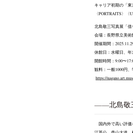
キャリア初期の「東
〈PORTRAITS〉
北島敬三写真展「借
会場：長野県立美術
開催期間：2025.11.
休館日：水曜日、年末年始（
開館時間：9:00〜17:
観料：一般1000円
https://nagano.art.mu
——北島敬
国内外で高い評価を
江英公、森山大道、