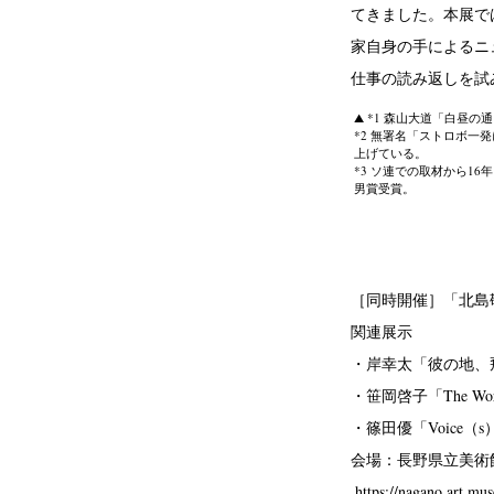
てきました。本展で
家自身の手によるニ
仕事の読み返しを試
*1 森山大道「白昼の
*2 無署名「ストロボ一
上げている。
*3 ソ連での取材から16
男賞受賞。
［同時開催］「北島
関連展示
・岸幸太「彼の地、
・笹岡啓子「The World
・篠田優「Voice（s
会場：長野県立美術
https://nagano.art.mu