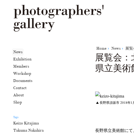
Home
News
展覧
News
展覧会：
Exhibition
県立美術
Members
Workshop
Documents
Contact
About
Shop
長野県須坂市 2018年1月
Tags
Keizo Kitajima
長野県立美術館にて
Takuma Nakahira