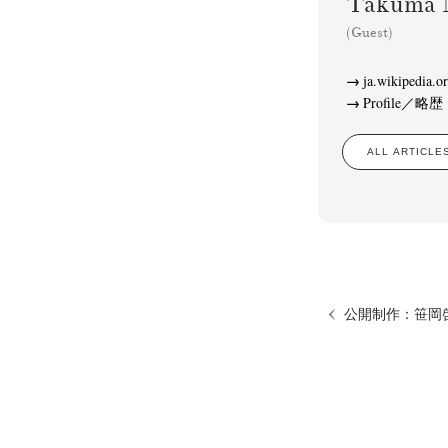
Takuma
(Guest)
ja.wikipedia
Profile／略歴
ALL ARTIC
公開制作：笹岡啓