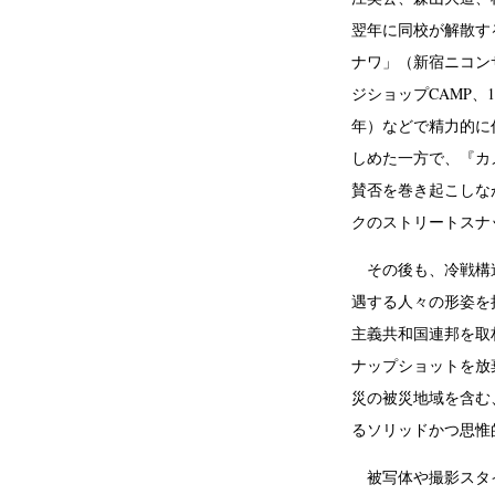
翌年に同校が解散す
ナワ」（新宿ニコン
ジショップCAMP、
年）などで精力的に
しめた一方で、『カ
賛否を巻き起こしな
クのストリートスナッ
その後も、冷戦構造
遇する人々の形姿を
主義共和国連邦を取
ナップショットを放
災の被災地域を含む、
るソリッドかつ思惟
被写体や撮影スタイ