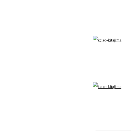
Akifumi Tanaka
Fumikiyo Nagamachi
(7)
Mariko Takahashi
Masako Mats
(23)
photographers' gallery File
photographers’ 
(16)
Rintaro Kameoka
Shoreline
Special Exh
(32)
(56)