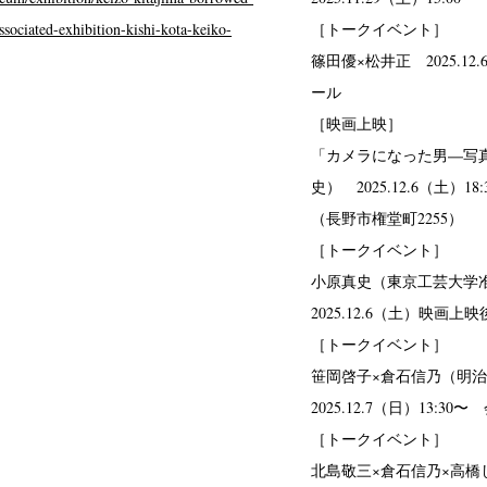
sociated-exhibition-kishi-kota-keiko-
［トークイベント］
篠田優×松井正 2025.12
ール
［映画上映］
「カメラになった男―写
史） 2025.12.6（土
（長野市権堂町2255）
［トークイベント］
小原真史（東京工芸大学
2025.12.6（土）映
［トークイベント］
笹岡啓子×倉石信乃（明
2025.12.7（日）13:3
［トークイベント］
北島敬三×倉石信乃×高橋しげ
ews
Exhibition
Members
Workshop
Documents
Contact
About
Sh