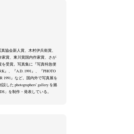
本写真協会新人賞、木村伊兵衛賞、
作家賞、東川賞国内作家賞、さが
賞を受賞。写真集に『写真特急便
K』、『A.D. 1991』、『PHOTO
USSR 1991』など。国内外で写真展を
photographers’ gallery を拠
CORDS」を制作・発表している。