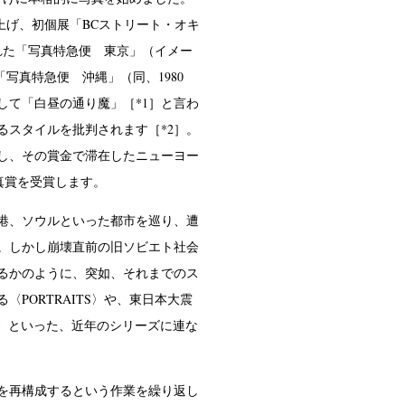
上げ、初個展「BCストリート・オキ
された「写真特急便 東京」（イメー
写真特急便 沖縄」（同、1980
て「白昼の通り魔」［*1］と言わ
スタイルを批判されます［*2］。
）し、その賞金で滞在したニューヨー
写真賞を受賞します。
港、ソウルといった都市を巡り、遭
。しかし崩壊直前の旧ソビエト社会
するかのように、突如、それまでのス
PORTRAITS〉や、東日本大震
DS〉といった、近年のシリーズに連な
を再構成するという作業を繰り返し