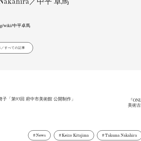
 Nakahira／中平 卓馬
.org/wiki/中平卓馬
LES／すべての記事
子「第93回 府中市美術館 公開制作」
『ONL
美術古
News
Keizo Kitajima
Takuma Nakahira