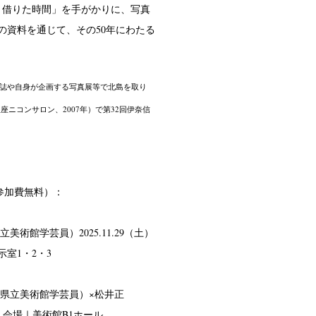
、借りた時間」を手がかりに、写真
資料を通じて、その50年にわたる
、雑誌や自身が企画する写真展等で北島を取り
座ニコンサロン、2007年）で第32回伊奈信
参加費無料）：
術館学芸員）2025.11.29（土）
示室1・2・3
森県立美術館学芸員）×松井正
00〜 会場｜美術館B1ホール