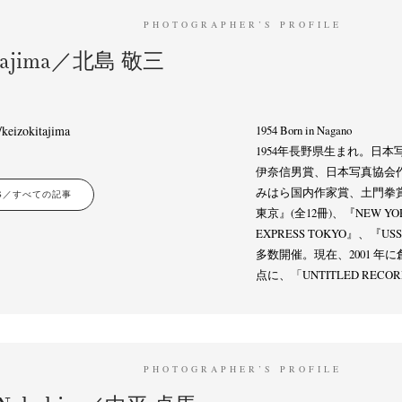
PHOTOGRAPHER’S PROFILE
itajima／北島 敬三
keizokitajima
1954 Born in Nagano
1954年長野県生まれ。日
伊奈信男賞、日本写真協会
みはら国内作家賞、土門拳
LES／すべての記事
東京』(全12冊)、『NEW YOR
EXPRESS TOKYO』、『
多数開催。現在、2001 年に創設した 
点に、「UNTITLED RE
PHOTOGRAPHER’S PROFILE