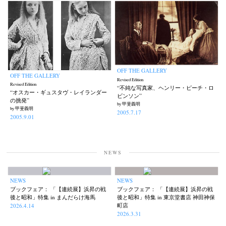
Akifumi Tanaka
Fumikiyo Nagamachi
Kazumichi Hashimoto
(7)
(27)
(6)
Kazuyuki Kawaguchi
Keiko Sasaoka
Keizo Kitajima
(42)
(267)
(220)
OFF THE GALLERY
OFF THE GALLERY
Kota Kishi
Mariko Takahashi
Masako Matsui
Masashi Otomo
(101)
(23)
(23)
(47)
Revised Edition
Revised Edition
“不純な写真家、ヘンリー・ピーチ・ロ
“オスカー・ギュスタヴ・レイランダー
Nana Kakuda
Naoki Ohji
Naonori Oshima
Nick Haymes
(61)
(66)
(38)
(5)
ビンソン”
の挑発”
by 甲斐義明
Park
photographers' gallery File
photographers’ gallery press
(7)
(16)
(14)
by 甲斐義明
2005.7.17
2005.9.01
Postwar and Shōwa-Era
Presence
Publication
Remembrance
(8)
(2)
(42)
(43)
Renchan
Review
Rintaro Kameoka
Shoreline
(21)
(23)
(32)
(56)
Special Exhibitions
Takuro Yoneda
Tomonori Ryu
(60)
(44)
(15)
NEWS
Untitled Records
Workshop
Yu Shinoda
Yuki Kasama
(41)
(5)
(7)
(9)
NEWS
NEWS
ブックフェア： 「【連続展】浜昇の戦
ブックフェア： 「【連続展】浜昇の戦
後と昭和」特集 in まんだらけ海馬
後と昭和」特集 in 東京堂書店 神田神保
町店
2026.4.14
2026.3.31