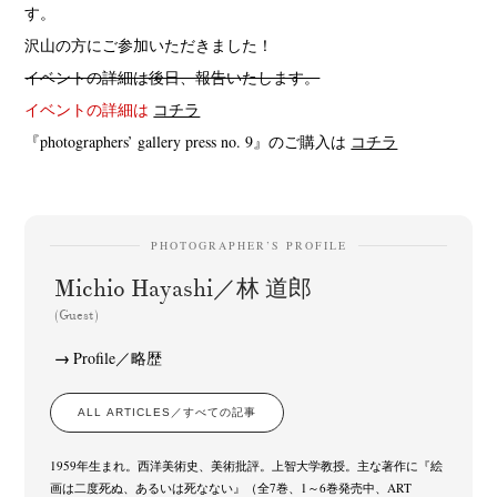
す。
沢山の方にご参加いただきました！
イベントの詳細は後日、報告いたします。
イベントの詳細は
コチラ
『photographers’ gallery press no. 9』のご購入は
コチラ
PHOTOGRAPHER’S PROFILE
Michio Hayashi／林 道郎
(Guest)
Profile／略歴
ALL ARTICLES／すべての記事
1959年生まれ。西洋美術史、美術批評。上智大学教授。主な著作に『絵
画は二度死ぬ、あるいは死なない』（全7巻、1～6巻発売中、ART