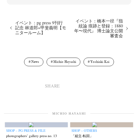
イベント：橋本一径『指
イベント：pg press 9刊行
紋論 痕跡と登録：1880
記念 林道郎×甲斐義明【モ
年〜現代』 博士論文公開
ニタールーム】
審査会
News
Michio Hayashi
Yoshiaki Kai
SHARE
MICHIO HAYASHI
SHOP – PG PRESS & FILE
SHOP – OTHERS
photographers’ gallery press no. 13
「組立‐転回」