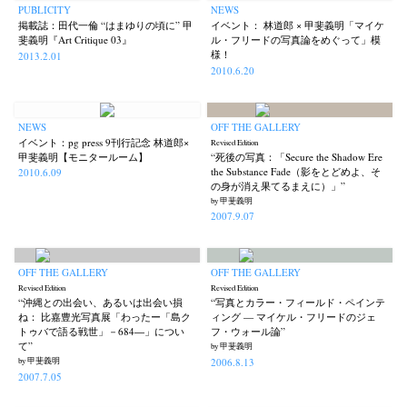
PUBLICITY
NEWS
掲載誌：田代一倫 “はまゆりの頃に” 甲
イベント： 林道郎 × 甲斐義明「マイケ
斐義明『Art Critique 03』
ル・フリードの写真論をめぐって」模
様！
2013.2.01
2010.6.20
NEWS
OFF THE GALLERY
イベント：pg press 9刊行記念 林道郎×
Revised Edition
甲斐義明【モニタールーム】
“死後の写真：「Secure the Shadow Ere
the Substance Fade（影をとどめよ、そ
2010.6.09
の身が消え果てるまえに）」”
by 甲斐義明
2007.9.07
OFF THE GALLERY
OFF THE GALLERY
Revised Edition
Revised Edition
“沖縄との出会い、あるいは出会い損
“写真とカラー・フィールド・ペインテ
ね： 比嘉豊光写真展「わったー「島ク
ィング — マイケル・フリードのジェ
トゥバで語る戦世」－684―」につい
フ・ウォール論”
て”
by 甲斐義明
News
Exhibition
Members
Workshop
Documents
Contact
About
Shop
2006.8.13
by 甲斐義明
2007.7.05
Terms & Privacy Policy
Bookstores
Newsletter