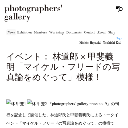
News
Exhibition
Members
Workshop
Documents
Contact
About
Shop
Tags
Michio Hayashi
Yoshiaki Kai
イベント： 林道郎 × 甲斐義
明「マイケル・フリードの写
真論をめぐって」模様！
『photographers’ gallery press no. 9』の刊
行を記念して開催した、林道郎氏と甲斐義明氏によるトークイ
ベント「マイケル・フリードの写真論をめぐって」の模様で