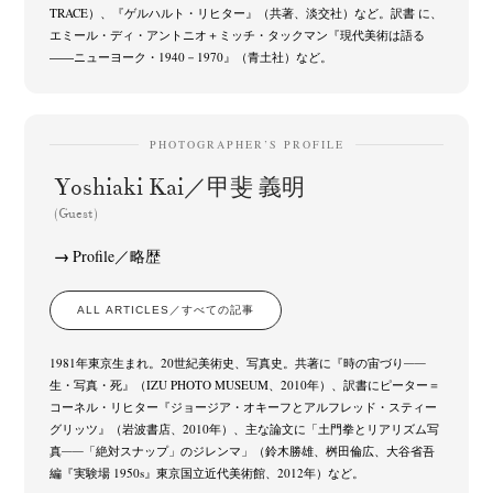
TRACE）、『ゲルハルト・リヒター』（共著、淡交社）など。訳書 に、
エミール・ディ・アントニオ＋ミッチ・タックマン『現代美術は語る
――ニューヨーク・1940－1970』（青土社）など。
PHOTOGRAPHER’S PROFILE
Yoshiaki Kai／甲斐 義明
(Guest)
Profile／略歴
ALL ARTICLES／すべての記事
1981年東京生まれ。20世紀美術史、写真史。共著に『時の宙づり──
生・写真・死』（IZU PHOTO MUSEUM、2010年）、訳書にピーター＝
コーネル・リヒター『ジョージア・オキーフとアルフレッド・スティー
グリッツ』（岩波書店、2010年）、主な論文に「土門拳とリアリズム写
真──「絶対スナップ」のジレンマ」（鈴木勝雄、桝田倫広、大谷省吾
編『実験場 1950s』東京国立近代美術館、2012年）など。