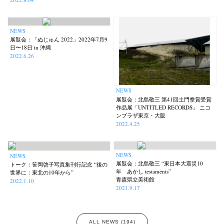
NEWS
展覧会：「ぬじゅん 2022」2022年7月9
日〜18日 in 沖縄
2022.6.26
NEWS
展覧会：北島敬三 第41回土門拳賞受賞
作品展「UNTITLED RECORDS」 ニコ
ンプラザ東京・大阪
2022.4.25
NEWS
NEWS
展覧会：北島敬三 “東日本大震災10
トーク：笹岡啓子写真集刊行記念 “後の
年 あかし testaments”
世界に：東北の10年から”
青森県立美術館
2022.1.10
2021.9.17
ALL NEWS (194)