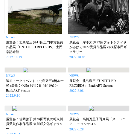
NEWS
NEWS
展覧会：北島敬三 第41回土門拳賞受賞
展覧会：岸幸太 第22回フォトシティさ
作品展「UNTITLED RECORDS」 土門
がみはら2022受賞作品展 相模原市民ギ
拳記念館
ャラリー
2022.10.19
2022.10.05
NEWS
NEWS
追加トークイベント：北島敬三×橋本一
展覧会：北島敬三「UNTITLED
径 (表象文化論) 9月17日 [土]19:30～
RECORDS」 BankART Station
BankART Station
2022.8.08
2022.9.10
NEWS
NEWS
展覧会：笹岡啓子 第38回写真の町東川
展覧会：高橋万里子写真展「スーベニ
賞受賞作家作品展 東川町文化ギャラリ
ア」 ニコンサロン
ー
2022.6.28
2022.8.04