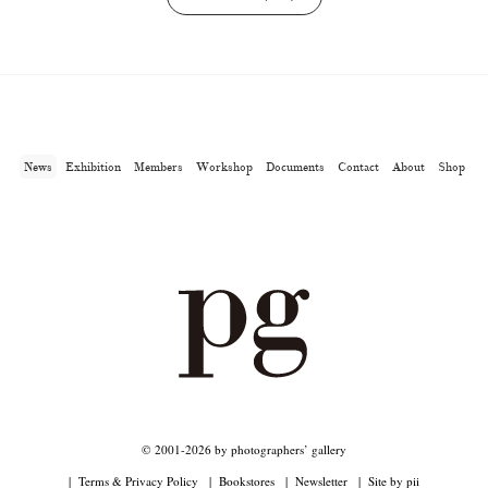
News
Exhibition
Members
Workshop
Documents
Contact
About
Shop
© 2001-2026 by photographers’ gallery
Terms & Privacy Policy
Bookstores
Newsletter
Site by pii