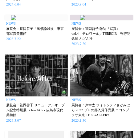
2024.6.04
2023.8.04
NEWS
NEWS
展覧会：笹岡啓子「風景論以後」東京
展覧会：笹岡啓子 雑誌『写真』
都写真美術館
vol.4「テロワール／TERROIR」刊行記
念展 ふげん社
2023.7.22
2023.7.20
NEWS
NEWS
展覧会：笹岡啓子 リニューアルオープ
展覧会：岸幸太 フォトシティさがみは
ン記念特別展 Before/After 広島市現代
ら 2022 プロの部入賞作品展 ニコンプ
美術館
ラザ東京 THE GALLERY
2023.3.07
2023.1.30