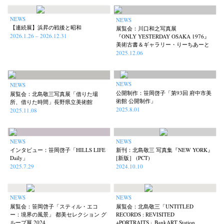
NEWS
NEWS
【連続展】浜昇の戦後と昭和
展覧会：川口和之写真展
2026.1.26 – 2026.12.31
『ONLY YESTERDAY OSAKA 1976』
美術古書＆ギャラリー・りーちあーと
2025.12.06
NEWS
NEWS
公開制作：笹岡啓子「第93回 府中市美
展覧会：北島敬三写真展「借りた場
術館 公開制作」
所、借りた時間」長野県立美術館
2025.8.01
2025.11.08
NEWS
NEWS
インタビュー：笹岡啓子「HILLS LIFE
新刊：北島敬三 写真集『NEW YORK』
Daily」
[新版］ (PCT)
2025.7.29
2024.10.10
NEWS
NEWS
展覧会：笹岡啓子「スティル・エコ
展覧会：北島敬三「UNTITLED
ー：境界の風景」 都美セレクション グ
RECORDS : REVISITED
ループ展 2024
+PORTRAITS」BankART Station