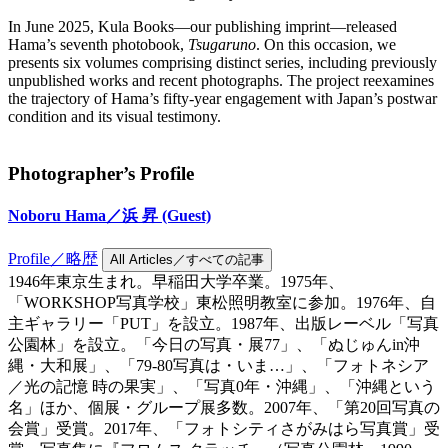
In June 2025, Kula Books—our publishing imprint—released
Hama’s seventh photobook,
Tsugaruno
. On this occasion, we
presents six volumes comprising distinct series, including previously
unpublished works and recent photographs. The project reexamines
the trajectory of Hama’s fifty-year engagement with Japan’s postwar
condition and its visual testimony.
Photographer’s Profile
Noboru Hama／浜 昇
(Guest)
Profile／略歴
All Articles／すべての記事
1946年東京生まれ。早稲田大学卒業。1975年、
「WORKSHOP写真学校」東松照明教室に参加。1976年、自
主ギャラリー「PUT」を設立。1987年、出版レーベル「写真
公園林」を設立。「今日の写真・展77」、「ぬじゅんin沖
縄・大和展」、「79-80写真は・いま…」、「フォトネシア
／光の記憶 時の果実」、「写真0年・沖縄」、「沖縄という
名」ほか、個展・グループ展多数。2007年、「第20回写真の
会賞」受賞。2017年、「フォトシティさがみはら写真賞」受