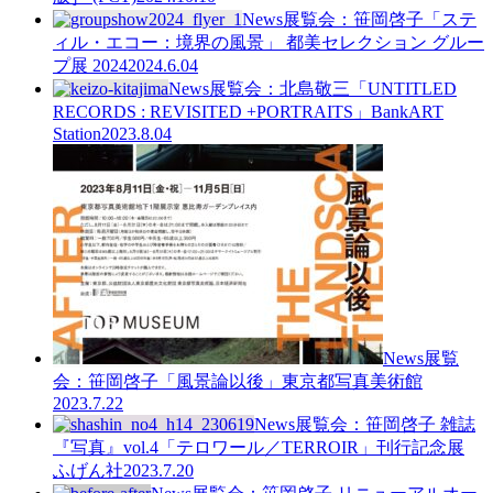
News
展覧会：笹岡啓子「ステ
ィル・エコー：境界の風景」 都美セレクション グルー
プ展 2024
2024.6.04
News
展覧会：北島敬三「UNTITLED
RECORDS : REVISITED +PORTRAITS」BankART
Station
2023.8.04
News
展覧
会：笹岡啓子「風景論以後」東京都写真美術館
2023.7.22
News
展覧会：笹岡啓子 雑誌
『写真』vol.4「テロワール／TERROIR」刊行記念展
ふげん社
2023.7.20