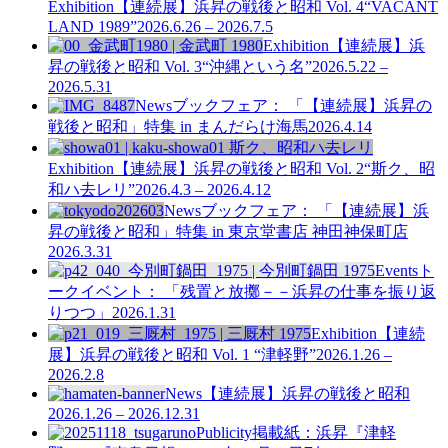
Exhibition
【連続展】浜昇の戦後と昭和 Vol. 4
“VACANT
LAND 1989”
2026.6.26 – 2026.7.5
Exhibition
【連続展】浜
昇の戦後と昭和 Vol. 3
“沖縄という名”
2026.5.22 –
2026.5.31
News
ブックフェア： 「【連続展】浜昇の
戦後と昭和」特集 in まんだらけ海馬
2026.4.14
Exhibition
【連続展】浜昇の戦後と昭和 Vol. 2
“斯ク、昭
和ハ去レリ”
2026.4.3 – 2026.4.12
News
ブックフェア： 「【連続展】浜
昇の戦後と昭和」特集 in 東京堂書店 神田神保町店
2026.3.31
Events
ト
ークイベント： 「残置と放擲－－浜昇の仕事を振り返
りつつ」
2026.1.31
Exhibition
【連続
展】浜昇の戦後と昭和 Vol. 1
“津軽野”
2026.1.26 –
2026.2.8
News
【連続展】浜昇の戦後と昭和
2026.1.26 – 2026.12.31
Publicity
掲載紙：浜昇『津軽