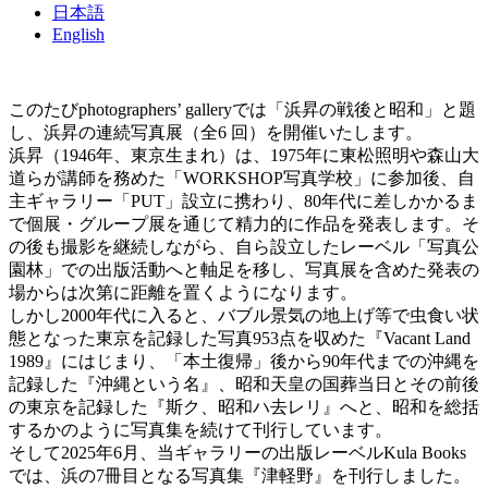
日本語
English
このたびphotographers’ galleryでは「浜昇の戦後と昭和」と題
し、浜昇の連続写真展（全6 回）を開催いたします。
浜昇（1946年、東京生まれ）は、1975年に東松照明や森山大
道らが講師を務めた「WORKSHOP写真学校」に参加後、自
主ギャラリー「PUT」設立に携わり、80年代に差しかかるま
で個展・グループ展を通じて精力的に作品を発表します。そ
の後も撮影を継続しながら、自ら設立したレーベル「写真公
園林」での出版活動へと軸足を移し、写真展を含めた発表の
場からは次第に距離を置くようになります。
しかし2000年代に入ると、バブル景気の地上げ等で虫食い状
態となった東京を記録した写真953点を収めた『Vacant Land
1989』にはじまり、「本土復帰」後から90年代までの沖縄を
記録した『沖縄という名』、昭和天皇の国葬当日とその前後
の東京を記録した『斯ク、昭和ハ去レリ』へと、昭和を総括
するかのように写真集を続けて刊行しています。
そして2025年6月、当ギャラリーの出版レーベルKula Books
では、浜の7冊目となる写真集『津軽野』を刊行しました。