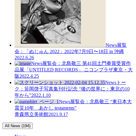
News
展覧
会：「ぬじゅん 2022」2022年7月9日〜18日 in 沖縄
2022.6.26
News
展覧会：北島敬三 第41回土門拳賞受賞作
品展「UNTITLED RECORDS」 ニコンプラザ東京・大
阪
2022.4.25
News
トー
ク：笹岡啓子写真集刊行記念 “後の世界に：東北の10
年から”
2022.1.10
News
展覧会：北島敬三 “東日本大
震災10年 あかし testaments”
青森県立美術館
2021.9.17
All News (194)