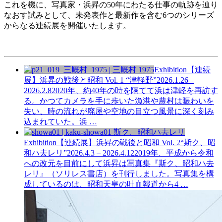
これを機に、写真家・浜昇の50年にわたる仕事の軌跡を辿り
なおす試みとして、未発表作と最新作を含む6つのシリーズ
からなる連続展を開催いたします。
Exhibition
【連続
展】浜昇の戦後と昭和 Vol. 1
“津軽野”
2026.1.26 –
2026.2.8
2020年、約40年の時を隔てて浜は津軽を再訪す
る。かつてカメラを手に歩いた漁港や農村は賑わいを
失い、時の流れが廃屋や空地の目立つ風景に深く刻み
込まれていた。浜 …
Exhibition
【連続展】浜昇の戦後と昭和 Vol. 2
“斯ク、昭
和ハ去レリ”
2026.4.3 – 2026.4.12
2019年、平成から令和
への改元を目前にして浜昇は写真集『斯ク、昭和ハ去
レリ』（ソリレス書店）を刊行しました。写真集を構
成しているのは、昭和天皇の吐血報道から4 …