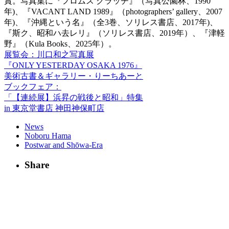
賞。写真集に『フロムス クラッチ』（写真公園林、1990
年)、『VACANT LAND 1989』（photographers’ gallery、2007
年)、『沖縄という名』（全3巻、ソリレス書店、2017年)、
『斯ク、昭和ハ去レリ』（ソリレス書店、2019年）、『津軽
野』（Kula Books、2025年）。
展覧会：川口和之写真展
『ONLY YESTERDAY OSAKA 1976』
美術古書＆ギャラリー・りーちあーと
ブックフェア：
「【連続展】浜昇の戦後と昭和」特集
in 東京堂書店 神田神保町店
News
Noboru Hama
Postwar and Shōwa-Era
Share