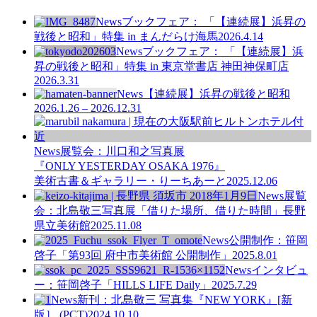
News
ブックフェア： 「【連続展】浜昇の
戦後と昭和」特集 in まんだらけ海馬
2026.4.14
News
ブックフェア： 「【連続展】浜
昇の戦後と昭和」特集 in 東京堂書店 神田神保町店
2026.3.31
News
【連続展】浜昇の戦後と昭和
2026.1.26 – 2026.12.31
News
展覧会：川口和之写真展
『ONLY YESTERDAY OSAKA 1976』
美術古書＆ギャラリー・りーちあーと
2025.12.06
News
展覧
会：北島敬三写真展「借りた場所、借りた時間」長野
県立美術館
2025.11.08
News
公開制作：笹岡
啓子「第93回 府中市美術館 公開制作」
2025.8.01
News
インタビュ
ー：笹岡啓子「HILLS LIFE Daily」
2025.7.29
News
新刊：北島敬三 写真集『NEW YORK』[新
版］ (PCT)
2024.10.10