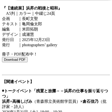
『【連続展】浜昇の戦後と昭和』
A5判｜カラー｜中綴じ24頁
企画 ｜長町文聖
テキスト｜亀岡倫太郎
編集 ｜米田拓朗
デザイン｜成瀬慧
発行日 ｜2025年12月23日
発行 ｜photographers’ gallery
冊子・PDF配布中！
Download PDF
【関連イベント】
◉トークイベント「残置と放擲－－浜昇の仕事を振り返りつ
つ」
浜昇×高橋しげみ
（青森県立美術館学芸員）
×倉石信乃
（批
評家・詩人）
2026年1月31日［土］18:00－19:30