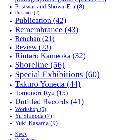
Postwar and Shōwa-Era
(8)
Presence
(2)
Publication
(42)
Remembrance
(43)
Renchan
(21)
Review
(23)
Rintaro Kameoka
(32)
Shoreline
(56)
Special Exhibitions
(60)
Takuro Yoneda
(44)
Tomonori Ryu
(15)
Untitled Records
(41)
Workshop
(5)
Yu Shinoda
(7)
Yuki Kasama
(9)
News
Exhibition