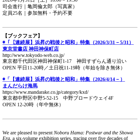
司会進行｜亀岡倫太郎（写真家）
定員25名｜参加無料・予約不要
【ブックフェア】
◉「【連続展】浜昇の戦後と昭和」特集（2026/3/31－5/31）
東京堂書店 神田神保町店
http://www.tokyodo-web.co.jp/
東京都千代田区神田神保町1-17 神田すずらん通り沿い
OPEN 平日11-20時／土日祝11-19時（年始を除き無休）
◉「【連続展】浜昇の戦後と昭和」特集（2026/4/14－）
まんだらけ海馬
https://www.mandarake.co.jp/category/kxd/
東京都中野区中野5-52-15 中野ブロードウェイ4F
OPEN 12-20時（年中無休）
We are pleased to present
Noboru Hama: Postwar and the Showa
Era
, a six-volume exhibition series, tracing over five decades of