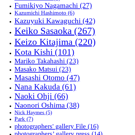
Fumikiyo Nagamachi
(27)
Kazumichi Hashimoto
(6)
Kazuyuki Kawaguchi
(42)
Keiko Sasaoka
(267)
Keizo Kitajima
(220)
Kota Kishi
(101)
Mariko Takahashi
(23)
Masako Matsui
(23)
Masashi Otomo
(47)
Nana Kakuda
(61)
Naoki Ohji
(66)
Naonori Oshima
(38)
Nick Haymes
(5)
Park
(7)
photographers' gallery File
(16)
photographers’ gallery press
(14)