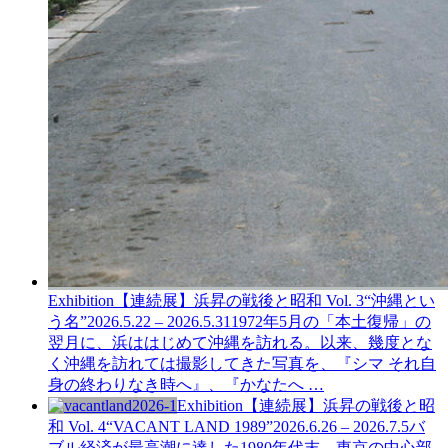
Exhibition
【連続展】浜昇の戦後と昭和 Vol. 3
“沖縄とい
う名”
2026.5.22 – 2026.5.31
1972年5月の「本土復帰」の
翌月に、浜ははじめて沖縄を訪れる。以来、幾度とな
く沖縄を訪れては撮影してきた写真を、『シマ それ自
身の終わりなき時へ』、『かなたへ …
Exhibition
【連続展】浜昇の戦後と昭
和 Vol. 4
“VACANT LAND 1989”
2026.6.26 – 2026.7.5
バ
ブル経済が最高潮に達した1980年代末、東京の中心部