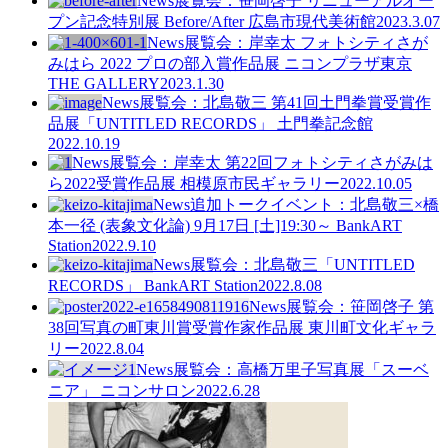
News
展覧会：笹岡啓子 リニューアルオー
プン記念特別展 Before/After 広島市現代美術館
2023.3.07
News
展覧会：岸幸太 フォトシティさが
みはら 2022 プロの部入賞作品展 ニコンプラザ東京
THE GALLERY
2023.1.30
News
展覧会：北島敬三 第41回土門拳賞受賞作
品展「UNTITLED RECORDS」 土門拳記念館
2022.10.19
News
展覧会：岸幸太 第22回フォトシティさがみは
ら2022受賞作品展 相模原市民ギャラリー
2022.10.05
News
追加トークイベント：北島敬三×橋
本一径 (表象文化論) 9月17日 [土]19:30～ BankART
Station
2022.9.10
News
展覧会：北島敬三「UNTITLED
RECORDS」 BankART Station
2022.8.08
News
展覧会：笹岡啓子 第
38回写真の町東川賞受賞作家作品展 東川町文化ギャラ
リー
2022.8.04
News
展覧会：高橋万里子写真展「スーベ
ニア」 ニコンサロン
2022.6.28