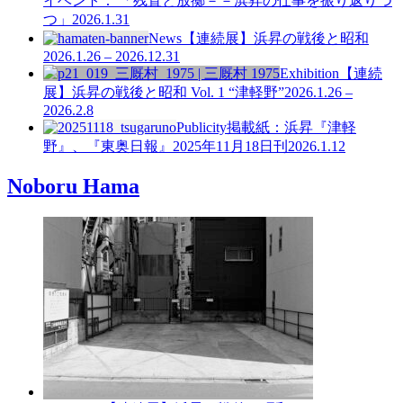
イベント： 「残置と放擲－－浜昇の仕事を振り返りつ
つ」
2026.1.31
News
【連続展】浜昇の戦後と昭和
2026.1.26 – 2026.12.31
Exhibition
【連続
展】浜昇の戦後と昭和 Vol. 1
“津軽野”
2026.1.26 –
2026.2.8
Publicity
掲載紙：浜昇『津軽
野』、『東奥日報』2025年11月18日刊
2026.1.12
Noboru Hama