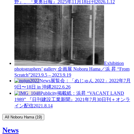
野』、『東奥日報』2025年11月18日刊
2026.1.12
Exhibition
photographers’ gallery 企画展
Noboru Hama／浜 昇 “From
Scratch”
2023.9.5 – 2023.9.19
News
展覧会：「ぬじゅん 2022」2022年7月
9日〜18日 in 沖縄
2022.6.26
Publicity
掲載紙：浜昇 “VACANT LAND
1989” 『日刊建設工業新聞』2021年7月30日刊＋オンラ
イン配信
2021.8.14
All Noboru Hama (19)
News