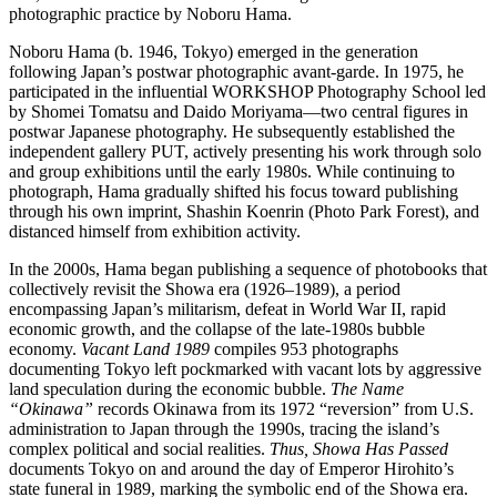
photographic practice by Noboru Hama.
Noboru Hama (b. 1946, Tokyo) emerged in the generation
following Japan’s postwar photographic avant-garde. In 1975, he
participated in the influential WORKSHOP Photography School led
by Shomei Tomatsu and Daido Moriyama—two central figures in
postwar Japanese photography. He subsequently established the
independent gallery PUT, actively presenting his work through solo
and group exhibitions until the early 1980s. While continuing to
photograph, Hama gradually shifted his focus toward publishing
through his own imprint, Shashin Koenrin (Photo Park Forest), and
distanced himself from exhibition activity.
In the 2000s, Hama began publishing a sequence of photobooks that
collectively revisit the Showa era (1926–1989), a period
encompassing Japan’s militarism, defeat in World War II, rapid
economic growth, and the collapse of the late-1980s bubble
economy.
Vacant Land 1989
compiles 953 photographs
documenting Tokyo left pockmarked with vacant lots by aggressive
land speculation during the economic bubble.
The Name
“Okinawa”
records Okinawa from its 1972 “reversion” from U.S.
administration to Japan through the 1990s, tracing the island’s
complex political and social realities.
Thus, Showa Has Passed
documents Tokyo on and around the day of Emperor Hirohito’s
state funeral in 1989, marking the symbolic end of the Showa era.