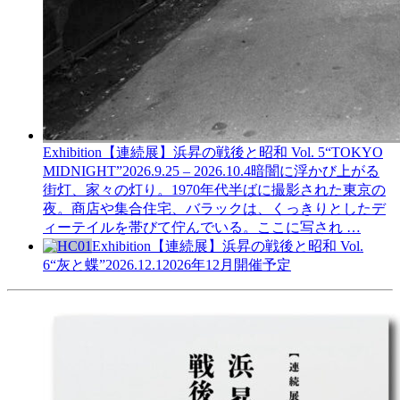
Exhibition
【連続展】浜昇の戦後と昭和 Vol. 5
“TOKYO
MIDNIGHT”
2026.9.25 – 2026.10.4
暗闇に浮かび上がる
街灯、家々の灯り。1970年代半ばに撮影された東京の
夜。商店や集合住宅、バラックは、くっきりとしたデ
ィーテイルを帯びて佇んでいる。ここに写され …
Exhibition
【連続展】浜昇の戦後と昭和 Vol.
6
“灰と蝶”
2026.12.1
2026年12月開催予定