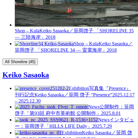
Shop – Kula
Keiko Sasaoka／笹岡啓子 「SHORELINE 35
— 三陸海岸」
2018
Shop – Kula
Keiko Sasaoka／
笹岡啓子 「SHORELINE 34 — 雷電海岸」
2018
All Shoreline (45)
Keiko Sasaoka
Exhibition
写真集『Presence』
刊行記念
Keiko Sasaoka／笹岡 啓子 “Presence”
2025.12.17
– 2025.12.30
News
公開制作：笹岡
啓子「第93回 府中市美術館 公開制作」
2025.8.01
News
インタビュ
ー：笹岡啓子「HILLS LIFE Daily」
2025.7.29
Exhibition
Keiko Sasaoka／笹岡 啓