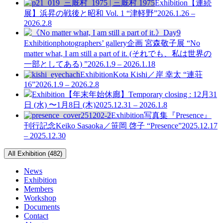
Exhibition
【連続
展】浜昇の戦後と昭和 Vol. 1
“津軽野”
2026.1.26 –
2026.2.8
Exhibition
photographers’ gallery企画
宮森敬子展 “No
matter what, I am still a part of it. (それでも、私は世界の
一部としてある) ”
2026.1.9 – 2026.1.18
Exhibition
Kota Kishi／岸 幸太 “連荘
16”
2026.1.9 – 2026.2.8
Exhibition
【年末年始休廊】Temporary closing : 12月31
日 (水) 〜1月8日 (木)
2025.12.31 – 2026.1.8
Exhibition
写真集『Presence』
刊行記念
Keiko Sasaoka／笹岡 啓子 “Presence”
2025.12.17
– 2025.12.30
All Exhibition (482)
News
Exhibition
Members
Workshop
Documents
Contact