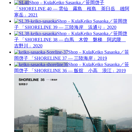
Shop – Kula
Keiko Sasaoka／笹岡啓子
「SHORELINE 40 — 雲仙 霧島 桜島 茶臼岳 雄阿
寒岳」
2021
Shop – Kula
Keiko Sasaoka／笹岡啓
子 「SHORELINE 39 — 三陸海岸 浜通り」
2020
Shop – Kula
Keiko Sasaoka／笹岡啓
子 「SHORELINE 38 — 白馬 木曽 磐梯 阿武隈
吉野川」
2020
Shop – Kula
Keiko Sasaoka／笹
岡啓子 「SHORELINE 37 — 三陸海岸」
2019
Shop – Kula
Keiko Sasaoka／笹
岡啓子 「SHORELINE 36 — 飯舘 小高 浪江」
2019