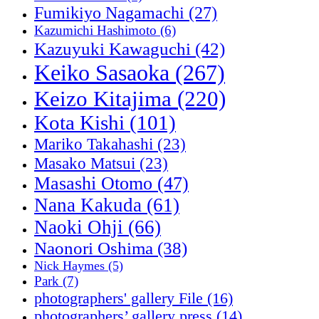
Fumikiyo Nagamachi
(27)
Kazumichi Hashimoto
(6)
Kazuyuki Kawaguchi
(42)
Keiko Sasaoka
(267)
Keizo Kitajima
(220)
Kota Kishi
(101)
Mariko Takahashi
(23)
Masako Matsui
(23)
Masashi Otomo
(47)
Nana Kakuda
(61)
Naoki Ohji
(66)
Naonori Oshima
(38)
Nick Haymes
(5)
Park
(7)
photographers' gallery File
(16)
photographers’ gallery press
(14)