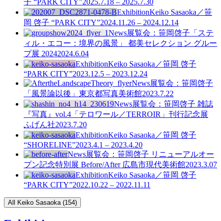
子 “PARK CITY”
2025.7.18 – 2025.7.30
Exhibition
Keiko Sasaoka／笹
岡 啓子 “PARK CITY”
2024.11.26 – 2024.12.14
News
展覧会：笹岡啓子「ステ
ィル・エコー：境界の風景」 都美セレクション グルー
プ展 2024
2024.6.04
Exhibition
Keiko Sasaoka／笹岡 啓子
“PARK CITY”
2023.12.5 – 2023.12.24
News
展覧会：笹岡啓子
「風景論以後」東京都写真美術館
2023.7.22
News
展覧会：笹岡啓子 雑誌
『写真』vol.4「テロワール／TERROIR」刊行記念展
ふげん社
2023.7.20
Exhibition
Keiko Sasaoka／笹岡 啓子
“SHORELINE”
2023.4.1 – 2023.4.20
News
展覧会：笹岡啓子 リニューアルオー
プン記念特別展 Before/After 広島市現代美術館
2023.3.07
Exhibition
Keiko Sasaoka／笹岡 啓子
“PARK CITY”
2022.10.22 – 2022.11.11
All Keiko Sasaoka (154)