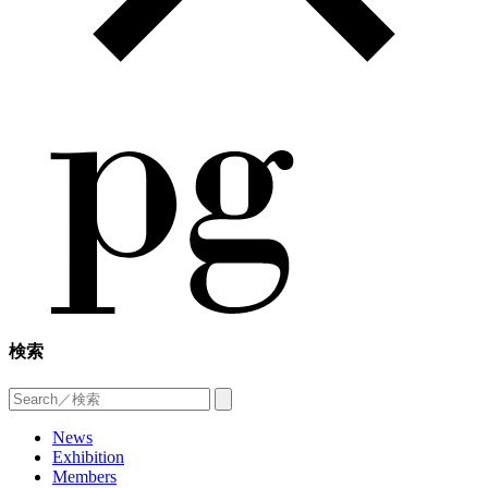
検索
News
Exhibition
Members