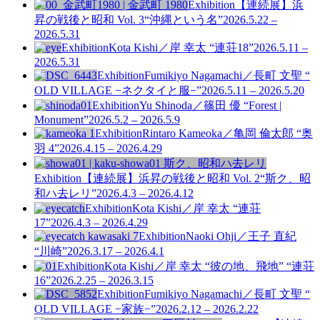
Exhibition
【連続展】浜
昇の戦後と昭和 Vol. 3
“沖縄という名”
2026.5.22 –
2026.5.31
Exhibition
Kota Kishi／岸 幸太 “連荘18”
2026.5.11 –
2026.5.31
Exhibition
Fumikiyo Nagamachi／長町 文聖 “
OLD VILLAGE −ネクタイと服−”
2026.5.11 – 2026.5.20
Exhibition
Yu Shinoda／篠田 優 “Forest |
Monument”
2026.5.2 – 2026.5.9
Exhibition
Rintaro Kameoka／亀岡 倫太郎 “奥
羽 4”
2026.4.15 – 2026.4.29
Exhibition
【連続展】浜昇の戦後と昭和 Vol. 2
“斯ク、昭
和ハ去レリ”
2026.4.3 – 2026.4.12
Exhibition
Kota Kishi／岸 幸太 “連荘
17”
2026.4.3 – 2026.4.29
Exhibition
Naoki Ohji／王子 直紀
“川崎”
2026.3.17 – 2026.4.1
Exhibition
Kota Kishi／岸 幸太 “彼の地、飛地” “連荘
16”
2026.2.25 – 2026.3.15
Exhibition
Fumikiyo Nagamachi／長町 文聖 “
OLD VILLAGE −家族−”
2026.2.12 – 2026.2.22