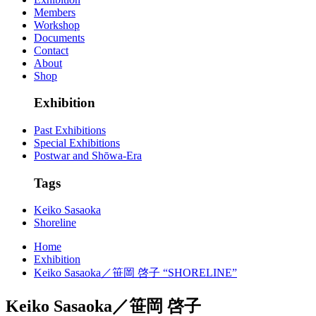
Members
Workshop
Documents
Contact
About
Shop
Exhibition
Past Exhibitions
Special Exhibitions
Postwar and Shōwa-Era
Tags
Keiko Sasaoka
Shoreline
Home
Exhibition
Keiko Sasaoka／笹岡 啓子 “SHORELINE”
Keiko Sasaoka／笹岡 啓子