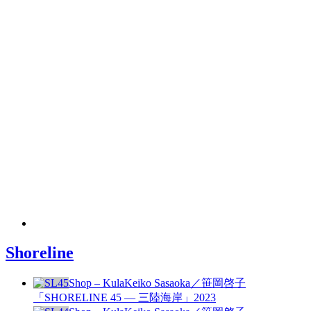
Shoreline
Shop – Kula
Keiko Sasaoka／笹岡啓子
「SHORELINE 45 — 三陸海岸」
2023