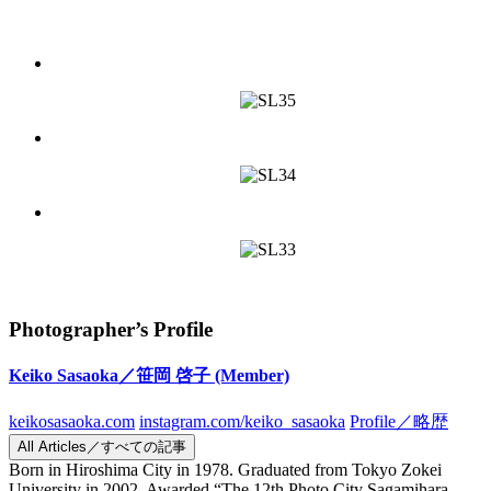
Photographer’s Profile
Keiko Sasaoka／笹岡 啓子
(Member)
keikosasaoka.com
instagram.com/keiko_sasaoka
Profile／略歴
All Articles／すべての記事
Born in Hiroshima City in 1978. Graduated from Tokyo Zokei
University in 2002. Awarded “The 12th Photo City Sagamihara