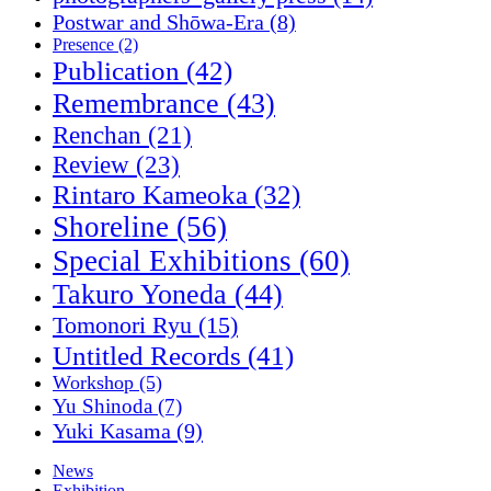
Postwar and Shōwa-Era
(8)
Presence
(2)
Publication
(42)
Remembrance
(43)
Renchan
(21)
Review
(23)
Rintaro Kameoka
(32)
Shoreline
(56)
Special Exhibitions
(60)
Takuro Yoneda
(44)
Tomonori Ryu
(15)
Untitled Records
(41)
Workshop
(5)
Yu Shinoda
(7)
Yuki Kasama
(9)
News
Exhibition