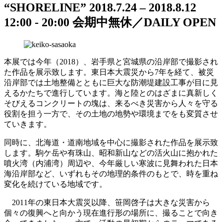
“SHORELINE”
2018.7.24 – 2018.8.12
12:00 - 20:00
会期中無休／DAILY OPEN
本展では今年（2018）、岩手県と宮城県の沿岸部で撮影され
た作品を展示致します。東日本大震災から7年を経て、被災
沿岸部では土地整備とともに巨大な防潮堤建設工事が目に見
えるかたちで進行しています。海と陸とのはざまに真新しく
そびえるコンクリートの塊は、来るべき災害から人々を守る
役割を担う一方で、その土地の地勢や環境までをも変質させ
ていきます。
同時に、北海道・道南地域を中心に撮影された作品を展示致
します。駒ケ岳や有珠山、昭和新山などの活火山に抱かれた
噴火湾（内浦湾）周辺や、今年厳しい寒波に見舞われた日本
海沿岸部など、いずれもその地理的条件のもとで、時を重ね
変化を続けている地域です。
2011年の東日本大震災以降、笹岡啓子は大きな災害から
個々の復興へと向かう現在進行形の場所に、撮ることで向き