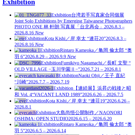
Exhibition
Exhibition
台湾若手写真家合同個展
Joint Solo Exhibitions by Emerging Taiwanese Photographers
PHOTO ONE
林 軒朗 写真展「台北再会」
2026.8.3 –
2026.8.16
New
Exhibition
Kota Kishi／岸 幸太 “連荘20”
2026.8.3 –
2026.8.16
New
Exhibition
Rintaro Kameoka／亀岡 倫太郎 “奥
羽 6”
2026.8.29 – 2026.9.9
New
Exhibition
Fumikiyo Nagamachi／長町 文聖 “
OLD VILLAGE −玉川学園Ⅱ−”
2026.7.21 – 2026.8.1
Exhibition
Naoki Ohji／王子 直紀
“川崎”
2026.7.7 – 2026.7.19
Exhibition
【連続展】浜昇の戦後と昭
和 Vol. 4
“VACANT LAND 1989”
2026.6.26 – 2026.7.5
Exhibition
Kota Kishi／岸 幸太 “連荘19”
2026.6.26 –
2026.8.1
Exhibition
大島尚悟公開制作／NAONORI
OSHIMA: OPEN STUDIO
2026.6.15 – 2026.6.20
Exhibition
Rintaro Kameoka／亀岡 倫太郎 “奥
羽 5”
2026.6.5 – 2026.6.14