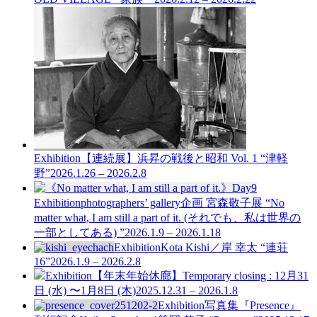
Exhibition
【連続展】浜昇の戦後と昭和 Vol. 1
“津軽
野”
2026.1.26 – 2026.2.8
Exhibition
photographers’ gallery企画
宮森敬子展 “No
matter what, I am still a part of it. (それでも、私は世界の
一部としてある) ”
2026.1.9 – 2026.1.18
Exhibition
Kota Kishi／岸 幸太 “連荘
16”
2026.1.9 – 2026.2.8
Exhibition
【年末年始休廊】Temporary closing : 12月31
日 (水) 〜1月8日 (木)
2025.12.31 – 2026.1.8
Exhibition
写真集『Presence』