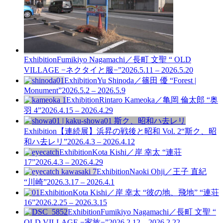
Exhibition
Fumikiyo Nagamachi／長町 文聖 “ OLD
VILLAGE −ネクタイと服−”
2026.5.11 – 2026.5.20
Exhibition
Yu Shinoda／篠田 優 “Forest |
Monument”
2026.5.2 – 2026.5.9
Exhibition
Rintaro Kameoka／亀岡 倫太郎 “奥
羽 4”
2026.4.15 – 2026.4.29
Exhibition
【連続展】浜昇の戦後と昭和 Vol. 2
“斯ク、昭
和ハ去レリ”
2026.4.3 – 2026.4.12
Exhibition
Kota Kishi／岸 幸太 “連荘
17”
2026.4.3 – 2026.4.29
Exhibition
Naoki Ohji／王子 直紀
“川崎”
2026.3.17 – 2026.4.1
Exhibition
Kota Kishi／岸 幸太 “彼の地、飛地” “連荘
16”
2026.2.25 – 2026.3.15
Exhibition
Fumikiyo Nagamachi／長町 文聖 “
OLD VILLAGE −家族−”
2026.2.12 – 2026.2.22