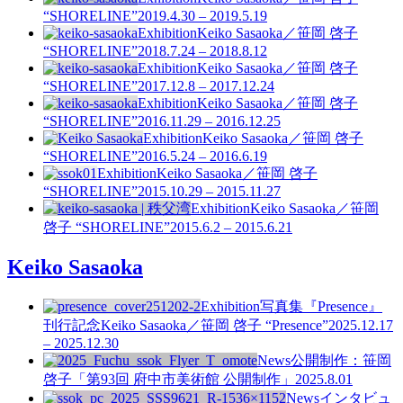
“SHORELINE”
2019.4.30 – 2019.5.19
Exhibition
Keiko Sasaoka／笹岡 啓子
“SHORELINE”
2018.7.24 – 2018.8.12
Exhibition
Keiko Sasaoka／笹岡 啓子
“SHORELINE”
2017.12.8 – 2017.12.24
Exhibition
Keiko Sasaoka／笹岡 啓子
“SHORELINE”
2016.11.29 – 2016.12.25
Exhibition
Keiko Sasaoka／笹岡 啓子
“SHORELINE”
2016.5.24 – 2016.6.19
Exhibition
Keiko Sasaoka／笹岡 啓子
“SHORELINE”
2015.10.29 – 2015.11.27
Exhibition
Keiko Sasaoka／笹岡
啓子 “SHORELINE”
2015.6.2 – 2015.6.21
Keiko Sasaoka
Exhibition
写真集『Presence』
刊行記念
Keiko Sasaoka／笹岡 啓子 “Presence”
2025.12.17
– 2025.12.30
News
公開制作：笹岡
啓子「第93回 府中市美術館 公開制作」
2025.8.01
News
インタビュ