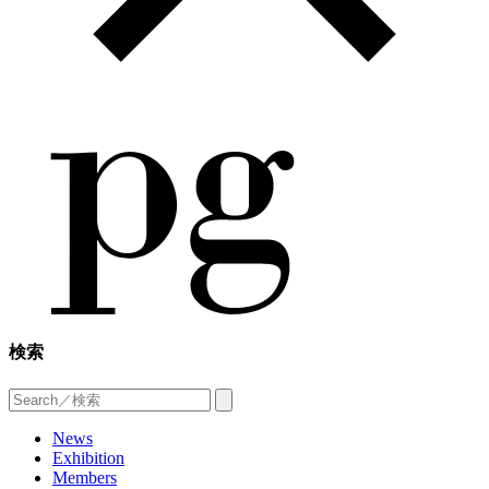
検索
News
Exhibition
Members