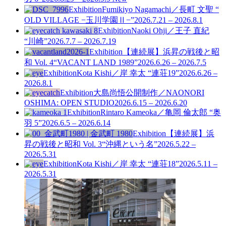
Exhibition
Fumikiyo Nagamachi／長町 文聖 “
OLD VILLAGE −玉川学園Ⅱ−”
2026.7.21 – 2026.8.1
Exhibition
Naoki Ohji／王子 直紀
“川崎”
2026.7.7 – 2026.7.19
Exhibition
【連続展】浜昇の戦後と昭
和 Vol. 4
“VACANT LAND 1989”
2026.6.26 – 2026.7.5
Exhibition
Kota Kishi／岸 幸太 “連荘19”
2026.6.26 –
2026.8.1
Exhibition
大島尚悟公開制作／NAONORI
OSHIMA: OPEN STUDIO
2026.6.15 – 2026.6.20
Exhibition
Rintaro Kameoka／亀岡 倫太郎 “奥
羽 5”
2026.6.5 – 2026.6.14
Exhibition
【連続展】浜
昇の戦後と昭和 Vol. 3
“沖縄という名”
2026.5.22 –
2026.5.31
Exhibition
Kota Kishi／岸 幸太 “連荘18”
2026.5.11 –
2026.5.31