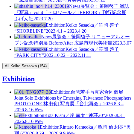
News
展覧会：笹岡啓子 雑誌
『写真』vol.4「テロワール／TERROIR」刊行記念展
ふげん社
2023.7.20
Exhibition
Keiko Sasaoka／笹岡 啓子
“SHORELINE”
2023.4.1 – 2023.4.20
News
展覧会：笹岡啓子 リニューアルオー
プン記念特別展 Before/After 広島市現代美術館
2023.3.07
Exhibition
Keiko Sasaoka／笹岡 啓子
“PARK CITY”
2022.10.22 – 2022.11.11
All Keiko Sasaoka (154)
Exhibition
Exhibition
台湾若手写真家合同個展
Joint Solo Exhibitions by Emerging Taiwanese Photographers
PHOTO ONE
林 軒朗 写真展「台北再会」
2026.8.3 –
2026.8.16
New
Exhibition
Kota Kishi／岸 幸太 “連荘20”
2026.8.3 –
2026.8.16
New
Exhibition
Rintaro Kameoka／亀岡 倫太郎 “奥
羽 6”
2026.8.29 – 2026.9.9
New