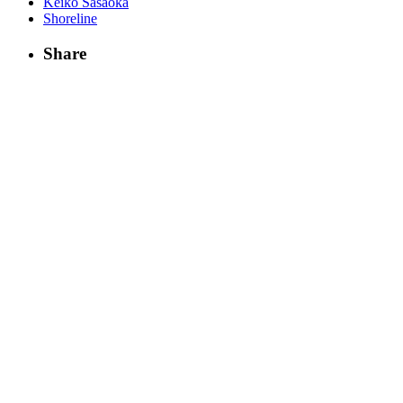
Keiko Sasaoka
Shoreline
Share