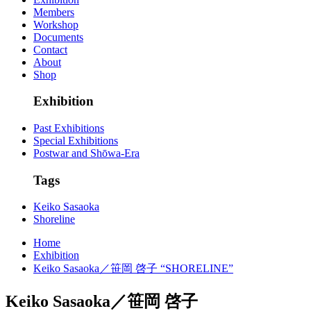
Members
Workshop
Documents
Contact
About
Shop
Exhibition
Past Exhibitions
Special Exhibitions
Postwar and Shōwa-Era
Tags
Keiko Sasaoka
Shoreline
Home
Exhibition
Keiko Sasaoka／笹岡 啓子 “SHORELINE”
Keiko Sasaoka／笹岡 啓子