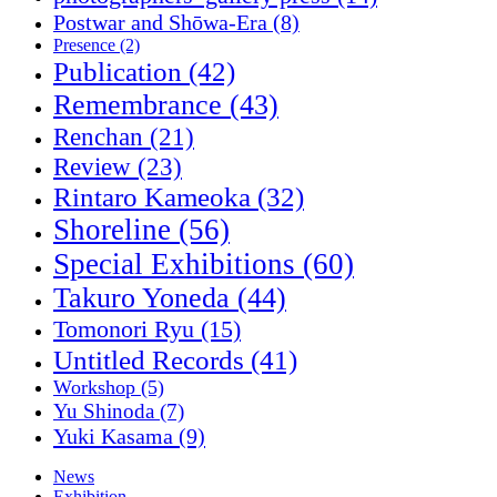
Postwar and Shōwa-Era
(8)
Presence
(2)
Publication
(42)
Remembrance
(43)
Renchan
(21)
Review
(23)
Rintaro Kameoka
(32)
Shoreline
(56)
Special Exhibitions
(60)
Takuro Yoneda
(44)
Tomonori Ryu
(15)
Untitled Records
(41)
Workshop
(5)
Yu Shinoda
(7)
Yuki Kasama
(9)
News
Exhibition