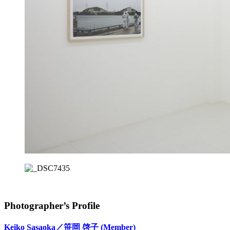
Photographer’s Profile
Keiko Sasaoka／笹岡 啓子
(Member)