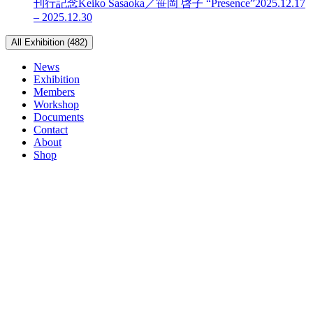
刊行記念
Keiko Sasaoka／笹岡 啓子 “Presence”
2025.12.17
– 2025.12.30
All Exhibition (482)
News
Exhibition
Members
Workshop
Documents
Contact
About
Shop