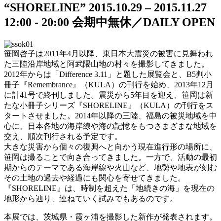
“SHORELINE”
2015.10.29 – 2015.11.27
12:00 - 20:00
会期中無休／DAILY OPEN
笹岡啓子は2011年4月以降、東日本大震災の被害に見舞われ
た三陸沿岸地域と阿武隈山地の村々を撮影してきました。
2012年からは「Difference 3.11」と題した展覧会と、B5判小
冊子『Remembrance』（KULA）の刊行を始め、2013年12月
に計41号で終刊しました。震災から5年目を迎え、笹岡は新
たな小冊子シリーズ『SHORELINE』（KULA）の刊行をス
タートさせました。2014年以降の三陸、福島の被災地域を中
心に、日本各地の海岸線や海の記憶をもつさまざまな地域を
交え、順次刊行される予定です。
大きな災害から個々の復興へと向かう現在進行形の場所に、
笹岡は撮ることで向き合ってきました。一方で、活動の最初
期からのテーマである海岸線や火山など、地勢や地表が刻む
その土地の過去や経過にも関心を寄せてきました。
『SHORELINE』は、時制を超えた「地続きの海」を現在の
地形から辿り、連ねていく試みでもあるのです。
本展では、茨城県・霞ヶ浦を撮影した新作が発表されます。