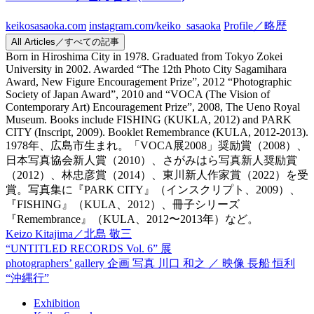
keikosasaoka.com
instagram.com/keiko_sasaoka
Profile／略歴
All Articles／すべての記事
Born in Hiroshima City in 1978. Graduated from Tokyo Zokei
University in 2002. Awarded “The 12th Photo City Sagamihara
Award, New Figure Encouragement Prize”, 2012 “Photographic
Society of Japan Award”, 2010 and “VOCA (The Vision of
Contemporary Art) Encouragement Prize”, 2008, The Ueno Royal
Museum. Books include FISHING (KUKLA, 2012) and PARK
CITY (Inscript, 2009). Booklet Remembrance (KULA, 2012-2013).
1978年、広島市生まれ。「VOCA展2008」奨励賞（2008）、
日本写真協会新人賞（2010）、さがみはら写真新人奨励賞
（2012）、林忠彦賞（2014）、東川新人作家賞（2022）を受
賞。写真集に『PARK CITY』（インスクリプト、2009）、
『FISHING』（KULA、2012）、冊子シリーズ
『Remembrance』（KULA、2012〜2013年）など。
Keizo Kitajima／北島 敬三
“UNTITLED RECORDS Vol. 6” 展
photographers’ gallery 企画
写真 川口 和之 ／ 映像 長船 恒利
“沖縄行”
Exhibition