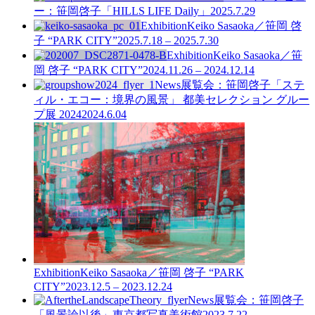
ー：笹岡啓子「HILLS LIFE Daily」
2025.7.29
Exhibition
Keiko Sasaoka／笹岡 啓
子 “PARK CITY”
2025.7.18 – 2025.7.30
Exhibition
Keiko Sasaoka／笹
岡 啓子 “PARK CITY”
2024.11.26 – 2024.12.14
News
展覧会：笹岡啓子「ステ
ィル・エコー：境界の風景」 都美セレクション グルー
プ展 2024
2024.6.04
Exhibition
Keiko Sasaoka／笹岡 啓子 “PARK
CITY”
2023.12.5 – 2023.12.24
News
展覧会：笹岡啓子
「風景論以後」東京都写真美術館
2023.7.22