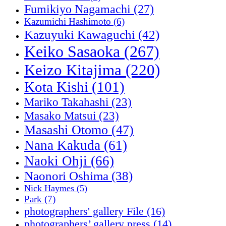
Fumikiyo Nagamachi
(27)
Kazumichi Hashimoto
(6)
Kazuyuki Kawaguchi
(42)
Keiko Sasaoka
(267)
Keizo Kitajima
(220)
Kota Kishi
(101)
Mariko Takahashi
(23)
Masako Matsui
(23)
Masashi Otomo
(47)
Nana Kakuda
(61)
Naoki Ohji
(66)
Naonori Oshima
(38)
Nick Haymes
(5)
Park
(7)
photographers' gallery File
(16)
photographers’ gallery press
(14)