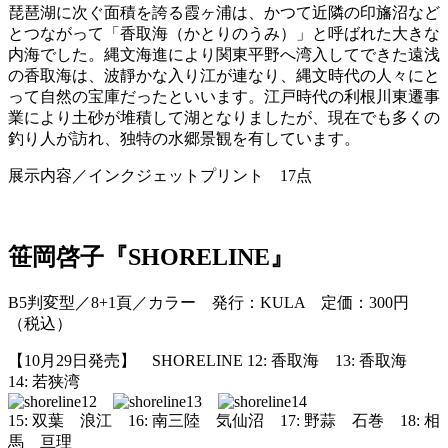
琵琶湖に次ぐ面積を誇る霞ヶ浦は、かつて近隣の印旛沼など
とつながって「香取海（かとりのうみ）」と呼ばれた大きな
内海でした。縄文海進により関東平野へ湾入してできた遠浅
の香取海は、波靜かな入り江が連なり、縄文時代の人々にと
って自然の宝庫だったといいます。江戸時代の利根川東遷事
業により土砂が堆積して湖となりましたが、現在でも多くの
釣り人が訪れ、独特の水郷景観を有しています。
展示内容／インクジェットプリント 17点
笹岡啓子『SHORELINE』
B5判変型／8+1頁／カラー 発行：KULA 定価：300円
（税込）
【10月29日発売】 SHORELINE 12: 香取海 13: 香取海
14: 若狭湾
15: 双葉 浪江 16: 南三陸 気仙沼 17: 野蒜 石巻 18: 相
馬 亘理