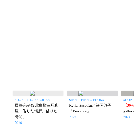
N
Akifumi Tanaka
Fumikiyo Nagamachi
(7)
Mariko Takahashi
Masako Mats
(23)
photographers' gallery File
photographers’ 
(16)
SHOP – PHOTO BOOKS
SHOP – PHOTO BOOKS
SHOP –
Rintaro Kameoka
Shoreline
Special Exh
(32)
(56)
展覧会記録 北島敬三写真
Keiko Sasaoka／笹岡啓子
【30
展「借りた場所、借りた
「Presence」
gallery
時間」
2025
2024
2026