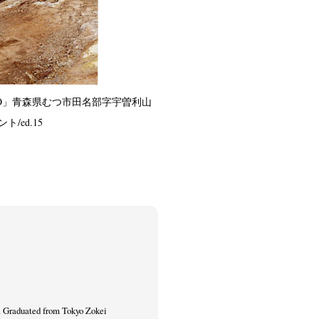
O」
青森県むつ市田名部字宇曽利山
ト/ed.15
. Graduated from Tokyo Zokei