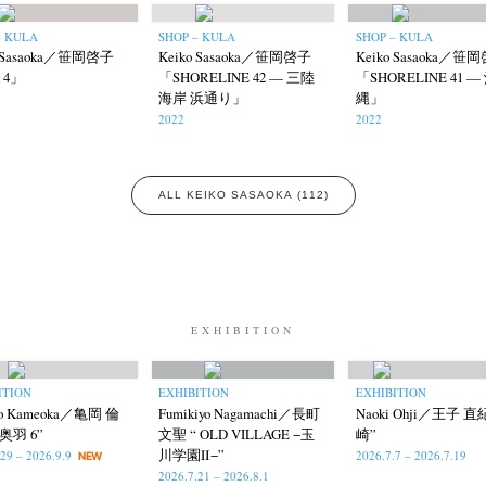
– KULA
SHOP – KULA
SHOP – KULA
o Sasaoka／笹岡啓子
Keiko Sasaoka／笹岡啓子
Keiko Sasaoka／笹
k 4」
「SHORELINE 42 — 三陸
「SHORELINE 41 —
海岸 浜通り」
縄」
2022
2022
ALL KEIKO SASAOKA (112)
EXHIBITION
ITION
EXHIBITION
EXHIBITION
aro Kameoka／亀岡 倫
Fumikiyo Nagamachi／長町
Naoki Ohji／王子 直
奥羽 6”
文聖 “ OLD VILLAGE −玉
崎”
川学園Ⅱ−”
.29 – 2026.9.9
2026.7.7 – 2026.7.19
NEW
2026.7.21 – 2026.8.1