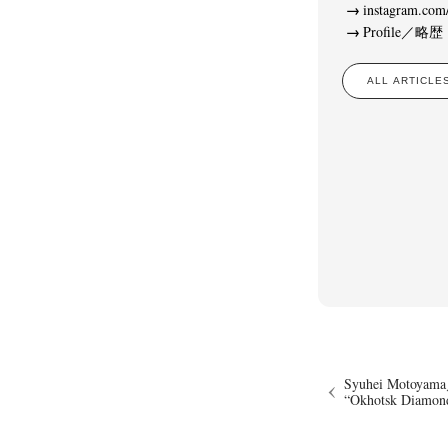
instagram.com
Profile／略歴
ALL ARTIC
Syuhei Motoy
“Okhotsk Diamon