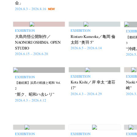
会」
2026.8.3 – 2026.8.16
NEW
EXHIBITION
EXHIBITION
EXHIB
大島尚悟公開制作／
Rintaro Kameoka／亀岡 倫
【連続展
NAONORI OSHIMA: OPEN
太郎 “奥羽 5”
3
STUDIO
2026.6.5 – 2026.6.14
“沖縄
2026.6.15 – 2026.6.20
2026.5
EXHIBITION
EXHIB
EXHIBITION
Kota Kishi／岸 幸太 “連荘
Naok
【連続展】浜昇の戦後と昭和 Vol.
17”
崎”
2
2026.4.3 – 2026.4.29
2026.3
“斯ク、昭和ハ去レリ”
2026.4.3 – 2026.4.12
EXHIBITION
EXHIBITION
EXHIB