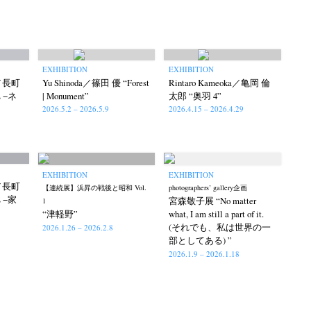
EXHIBITION
EXHIBITION
hi／長町
Yu Shinoda／篠田 優 “Forest
Rintaro Kameoka／亀岡 倫
E −ネ
| Monument”
太郎 “奥羽 4”
2026.5.2 – 2026.5.9
2026.4.15 – 2026.4.29
EXHIBITION
EXHIBITION
hi／長町
【連続展】浜昇の戦後と昭和 Vol.
photographers’ gallery企画
E −家
宮森敬子展 “No matter
1
“津軽野”
what, I am still a part of it.
(それでも、私は世界の一
2026.1.26 – 2026.2.8
部としてある) ”
2026.1.9 – 2026.1.18