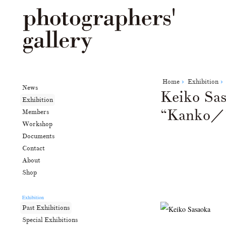
Home
Exhibition
News
Keiko S
Exhibition
“Kanko
Members
Workshop
Documents
Contact
About
Shop
Exhibition
Past Exhibitions
Special Exhibitions