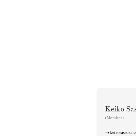
Keiko 
(Member)
keikosasaoka.