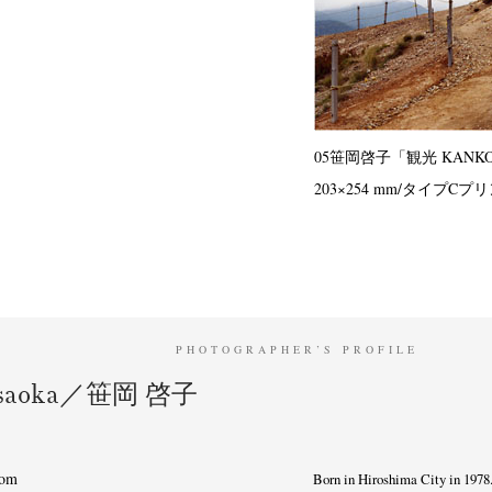
05
笹岡啓子「観光 KANK
203×254 mm/タイプCプリン
PHOTOGRAPHER’S PROFILE
Sasaoka／笹岡 啓子
com
Born in Hiroshima City in 1978