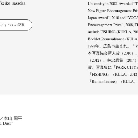
/keiko_sasaoka
University in 2002. Awarded “
New Figure Encouragement Priz
Japan Award”, 2010 and “VOCA
Encouragement Prize”, 2008, 
LES／すべての記事
include FISHING (KUKLA, 2012
Booklet Remembrance (KULA, 
1978年、広島市生まれ。「VO
本写真協会新人賞（2010
（2012）、林忠彦賞（201
賞。写真集に『PARK CIT
『FISHING』（KULA、2
『Remembrance』（KULA
ama／本山 周平
d Dust”