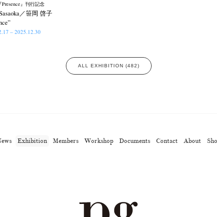
Presence』刊行記念
o Sasaoka／笹岡 啓子
nce”
2.17 – 2025.12.30
ALL EXHIBITION (482)
News
Exhibition
Members
Workshop
Documents
Contact
About
Sh