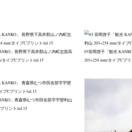
ANKO」
長野県下高井郡山ノ内町志賀高
03
笹岡啓子「観光 KANK
mm/タイプCプリント/ed.15
203×254 mm/タイプCプリン
ANKO」
青森県むつ市田名部字宇曽利山
Cプリント/ed.15