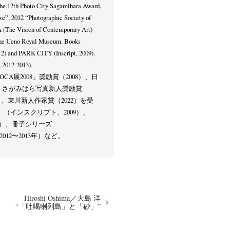
The 12th Photo City Sagamihara Award,
e”, 2012 “Photographic Society of
 (The Vision of Contemporary Art)
The Ueno Royal Museum. Books
) and PARK CITY (Inscript, 2009).
2012-2013).
CA展2008」奨励賞（2008）、日
）、さがみはら写真新人奨励賞
4）、東川新人作家賞（2022）を受
Y』（インスクリプト、2009）、
012）、冊子シリーズ
、2012〜2013年）など。
Hiroshi Oshima／大島 洋
“「吐喝喇列島」と「砂」”