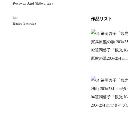
Postwar And Shōwa-Era
作品リスト
Tags
Keiko Sasaoka
02
笹岡啓子「観光 K
原熊の湯
203×254 
04
笹岡啓子「観光 K
203×254 mm/タイプ