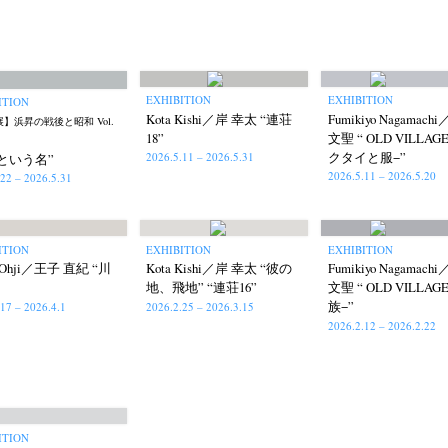
EXHIBITION
EXHIBITION
ITION
Kota Kishi／岸 幸太 “連荘
Fumikiyo Nagamac
】浜昇の戦後と昭和 Vol.
18”
文聖 “ OLD VILLAG
クタイと服−”
2026.5.11 – 2026.5.31
という名”
2026.5.11 – 2026.5.20
.22 – 2026.5.31
ITION
EXHIBITION
EXHIBITION
i Ohji／王子 直紀 “川
Kota Kishi／岸 幸太 “彼の
Fumikiyo Nagamac
地、飛地” “連荘16”
文聖 “ OLD VILLAG
族−”
.17 – 2026.4.1
2026.2.25 – 2026.3.15
2026.2.12 – 2026.2.22
ITION