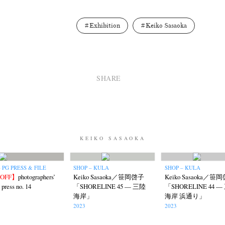
Exhibition
Keiko Sasaoka
ews
Exhibition
Members
Workshop
Documents
Contact
About
Sh
Terms & Privacy Policy
Bookstores
Newsletter
SHARE
Kazumichi Hashimoto
Kazuyuki Kawaguchi
Keiko Sasaoka
(27)
(6)
(42)
KEIKO SASAOKA
ui
Masashi Otomo
Nana Kakuda
Naoki Ohji
Naonori 
(23)
(47)
(61)
(66)
gallery press
Postwar and Shōwa-Era
Presence
Publication
(14)
(8)
(2)
 PG PRESS & FILE
SHOP – KULA
SHOP – KULA
ibitions
Takuro Yoneda
Tomonori Ryu
Untitled Records
(60)
(44)
(15)
(
%OFF】
photographers’
Keiko Sasaoka／笹岡啓子
Keiko Sasaoka／笹
 press no. 14
「SHORELINE 45 — 三陸
「SHORELINE 44 —
海岸」
海岸 浜通り」
2023
2023