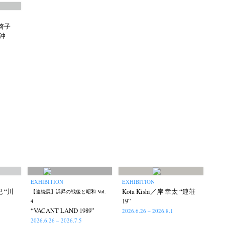
岡啓子
 沖
EXHIBITION
EXHIBITION
紀 “川
Kota Kishi／岸 幸太 “連荘
【連続展】浜昇の戦後と昭和 Vol.
19”
4
“VACANT LAND 1989”
2026.6.26 – 2026.8.1
2026.6.26 – 2026.7.5