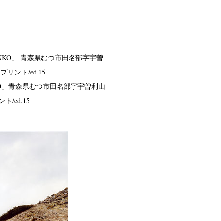
O」
青森県むつ市田名部字宇曽利山
ト/ed.15