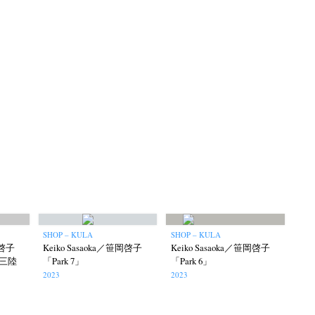
op
Keizo Kitajima
Kota Kishi
(267)
(220)
(101)
Oshima
Nick Haymes
Park
(38)
(5)
(7)
Remembrance
Renchan
Review
(42)
(43)
(21)
(23)
SHOP – KULA
SHOP – KULA
Workshop
Yu Shinoda
Yuki Kasama
41)
(5)
(7)
(9)
岡啓子
Keiko Sasaoka／笹岡啓子
Keiko Sasaoka／笹岡啓子
 三陸
「Park 7」
「Park 6」
2023
2023