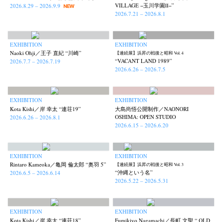
VILLAGE −玉川学園Ⅱ−”
2026.8.29 – 2026.9.9
NEW
2026.7.21 – 2026.8.1
EXHIBITION
EXHIBITION
Naoki Ohji／王子 直紀 “川崎”
【連続展】浜昇の戦後と昭和 Vol. 4
“VACANT LAND 1989”
2026.7.7 – 2026.7.19
2026.6.26 – 2026.7.5
EXHIBITION
EXHIBITION
Kota Kishi／岸 幸太 “連荘19”
大島尚悟公開制作／NAONORI
OSHIMA: OPEN STUDIO
2026.6.26 – 2026.8.1
2026.6.15 – 2026.6.20
EXHIBITION
EXHIBITION
Rintaro Kameoka／亀岡 倫太郎 “奥羽 5”
【連続展】浜昇の戦後と昭和 Vol. 3
“沖縄という名”
2026.6.5 – 2026.6.14
2026.5.22 – 2026.5.31
EXHIBITION
EXHIBITION
Kota Kishi／岸 幸太 “連荘18”
Fumikiyo Nagamachi／長町 文聖 “ OLD