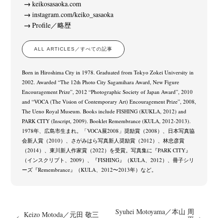
keikosasaoka.com
instagram.com/keiko_sasaoka
Profile／略歴
ALL ARTICLES／すべての記事
Born in Hiroshima City in 1978. Graduated from Tokyo Zokei University in
2002. Awarded “The 12th Photo City Sagamihara Award, New Figure
Encouragement Prize”, 2012 “Photographic Society of Japan Award”, 2010
and “VOCA (The Vision of Contemporary Art) Encouragement Prize”, 2008,
The Ueno Royal Museum. Books include FISHING (KUKLA, 2012) and
PARK CITY (Inscript, 2009). Booklet Remembrance (KULA, 2012-2013).
1978年、広島市生まれ。「VOCA展2008」奨励賞（2008）、日本写真協
会新人賞（2010）、さがみはら写真新人奨励賞（2012）、林忠彦賞
（2014）、東川新人作家賞（2022）を受賞。写真集に『PARK CITY』
（インスクリプト、2009）、『FISHING』（KULA、2012）、冊子シリ
ーズ『Remembrance』（KULA、2012〜2013年）など。
Syuhei Motoyama／本山 周
Keizo Motoda／元田 敬三