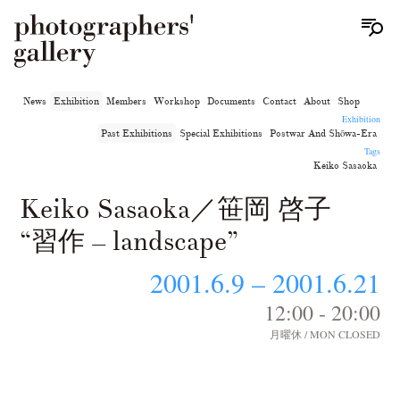
News
Exhibition
Members
Workshop
Documents
Contact
About
Shop
Exhibition
Past Exhibitions
Special Exhibitions
Postwar And Shōwa-Era
Tags
Keiko Sasaoka
Keiko Sasaoka／笹岡 啓子
“習作 – landscape”
2001.6.9 – 2001.6.21
12:00 - 20:00
月曜休 / MON CLOSED