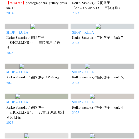
【30%OFF】
photographers’ gallery press
Keiko Sasaoka／笹岡啓子
no. 14
「SHORELINE 45 — 三陸海岸」
2024
2023
SHOP – KULA
SHOP – KULA
Keiko Sasaoka／笹岡啓子
Keiko Sasaoka／笹岡啓子「Park 7」
「SHORELINE 44 — 三陸海岸 浜通
2023
り」
2023
News
Exhibition
Members
Workshop
Documents
Contact
About
Shop
Terms & Privacy Policy
Bookstores
Newsletter
SHOP – KULA
SHOP – KULA
Keiko Sasaoka／笹岡啓子「Park 6」
Keiko Sasaoka／笹岡啓子「Park 5」
2023
2023
SHOP – KULA
SHOP – KULA
Akifumi Tanaka
Fumikiyo Nagamachi
Kazumichi Hashimoto
(7)
(27)
(6)
Keiko Sasaoka／笹岡啓子
Keiko Sasaoka／笹岡啓子「Park 4」
「SHORELINE 43 — 八重山 沖縄 加計
2022
Kazuyuki Kawaguchi
Keiko Sasaoka
Keizo Kitajima
(42)
(267)
(220)
呂麻 日光」
2023
Kota Kishi
Mariko Takahashi
Masako Matsui
Masashi Otomo
(101)
(23)
(23)
(47)
Nana Kakuda
Naoki Ohji
Naonori Oshima
Nick Haymes
(61)
(66)
(38)
(5)