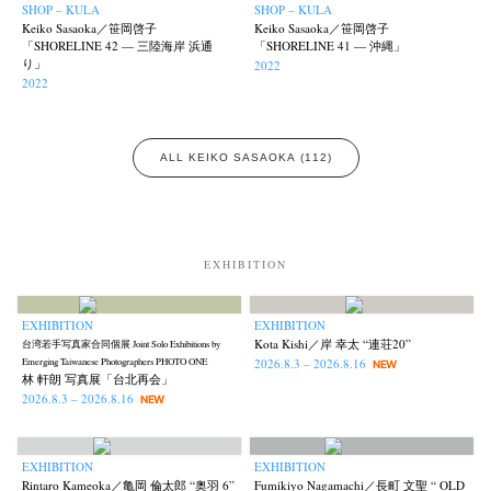
Park
photographers' gallery File
photographers’ gallery press
(7)
(16)
(14)
SHOP – KULA
SHOP – KULA
Keiko Sasaoka／笹岡啓子
Keiko Sasaoka／笹岡啓子
Postwar and Shōwa-Era
Presence
Publication
Remembrance
(8)
(2)
(42)
(43)
「SHORELINE 42 — 三陸海岸 浜通
「SHORELINE 41 — 沖縄」
り」
Renchan
Review
Rintaro Kameoka
Shoreline
2022
(21)
(23)
(32)
(56)
2022
Special Exhibitions
Takuro Yoneda
Tomonori Ryu
(60)
(44)
(15)
Untitled Records
Workshop
Yu Shinoda
Yuki Kasama
(41)
(5)
(7)
(9)
ALL KEIKO SASAOKA (112)
EXHIBITION
EXHIBITION
EXHIBITION
Kota Kishi／岸 幸太 “連荘20”
台湾若手写真家合同個展 Joint Solo Exhibitions by
2026.8.3 – 2026.8.16
Emerging Taiwanese Photographers PHOTO ONE
NEW
林 軒朗 写真展「台北再会」
2026.8.3 – 2026.8.16
NEW
EXHIBITION
EXHIBITION
Rintaro Kameoka／亀岡 倫太郎 “奥羽 6”
Fumikiyo Nagamachi／長町 文聖 “ OLD