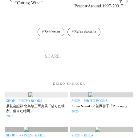
平
“Cutting Wind”
“Peace★Around 1997-2001”
Exhibition
Keiko Sasaoka
SHARE
KEIKO SASAOKA
SHOP – PHOTO BOOKS
SHOP – PHOTO BOOKS
展覧会記録 北島敬三写真展「借りた場
Keiko Sasaoka／笹岡啓子「Presence」
所、借りた時間」
2025
2026
SHOP – PG PRESS & FILE
SHOP – KULA