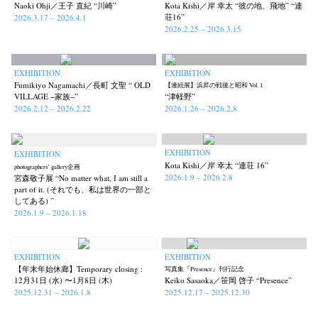
Naoki Ohji／王子 直紀 “川崎”
Kota Kishi／岸 幸太 “彼の地、飛地” “連
荘16”
2026.3.17 – 2026.4.1
2026.2.25 – 2026.3.15
EXHIBITION
EXHIBITION
Fumikiyo Nagamachi／長町 文聖 “ OLD
【連続展】浜昇の戦後と昭和 Vol. 1
VILLAGE −家族−”
“津軽野”
2026.2.12 – 2026.2.22
2026.1.26 – 2026.2.8
EXHIBITION
EXHIBITION
Kota Kishi／岸 幸太 “連荘 16”
photographers’ gallery企画
2026.1.9 – 2026.2.8
宮森敬子展 “No matter what, I am still a
part of it. (それでも、私は世界の一部と
してある) ”
2026.1.9 – 2026.1.18
EXHIBITION
EXHIBITION
【年末年始休廊】Temporary closing :
写真集『Presence』刊行記念
12月31日 (水) 〜1月8日 (木)
Keiko Sasaoka／笹岡 啓子 “Presence”
2025.12.31 – 2026.1.8
2025.12.17 – 2025.12.30