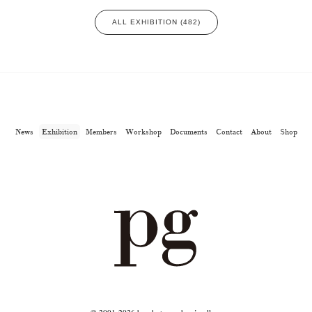
ALL EXHIBITION (482)
News
Exhibition
Members
Workshop
Documents
Contact
About
Shop