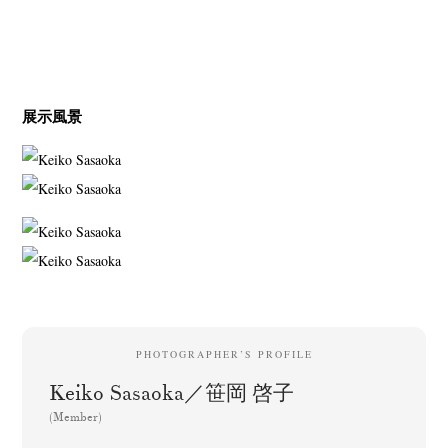
展示風景
PHOTOGRAPHER’S PROFILE
Keiko Sasaoka／笹岡 啓子
(Member)