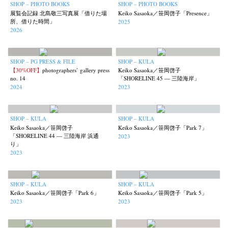
SHOP – PHOTO BOOKS
SHOP – PHOTO BOOKS
展覧会記録 北島敬三写真展「借りた場
Keiko Sasaoka／笹岡啓子「Presence」
所、借りた時間」
2025
2026
SHOP – PG PRESS & FILE
SHOP – KULA
【30%OFF】
photographers’ gallery press
Keiko Sasaoka／笹岡啓子
no. 14
「SHORELINE 45 — 三陸海岸」
2024
2023
SHOP – KULA
SHOP – KULA
News
Exhibition
Members
Workshop
Documents
Contact
About
Shop
Keiko Sasaoka／笹岡啓子
Keiko Sasaoka／笹岡啓子「Park 7」
「SHORELINE 44 — 三陸海岸 浜通
2023
Terms & Privacy Policy
Bookstores
Newsletter
り」
2023
SHOP – KULA
SHOP – KULA
Keiko Sasaoka／笹岡啓子「Park 6」
Keiko Sasaoka／笹岡啓子「Park 5」
2023
2023
Akifumi Tanaka
Fumikiyo Nagamachi
Kazumichi Hashimoto
(7)
(27)
(6)
Kazuyuki Kawaguchi
Keiko Sasaoka
Keizo Kitajima
Kota Kishi
(42)
(267)
(220)
(101)