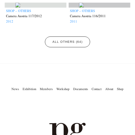
SHOP – OTHERS
SHOP – OTHERS
Camera Austria 117/2012
Camera Austria 116/2011
2012
2011
ALL OTHERS (64)
News
Exhibition
Members
Workshop
Documents
Contact
About
Shop