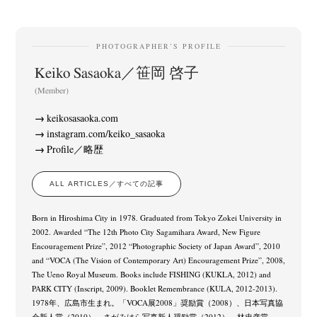
PHOTOGRAPHER’S PROFILE
Keiko Sasaoka／笹岡 啓子
(Member)
keikosasaoka.com
instagram.com/keiko_sasaoka
Profile／略歴
ALL ARTICLES／すべての記事
Born in Hiroshima City in 1978. Graduated from Tokyo Zokei University in
2002. Awarded “The 12th Photo City Sagamihara Award, New Figure
Encouragement Prize”, 2012 “Photographic Society of Japan Award”, 2010
and “VOCA (The Vision of Contemporary Art) Encouragement Prize”, 2008,
The Ueno Royal Museum. Books include FISHING (KUKLA, 2012) and
PARK CITY (Inscript, 2009). Booklet Remembrance (KULA, 2012-2013).
1978年、広島市生まれ。「VOCA展2008」奨励賞（2008）、日本写真協
会新人賞（2010）、さがみはら写真新人奨励賞（2012）、林忠彦賞