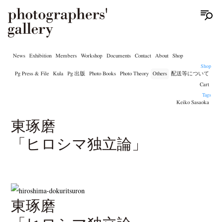
News
Exhibition
Members
Workshop
Documents
Contact
About
Shop
Shop
Pg Press & File
Kula
Pg 出版
Photo Books
Photo Theory
Others
配送等について
Cart
Tags
Keiko Sasaoka
東琢磨
「ヒロシマ独立論」
東琢磨