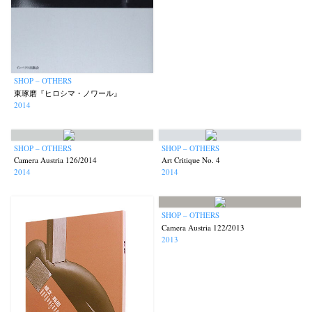
SHOP – OTHERS
東琢磨『ヒロシマ・ノワール』
2014
SHOP – OTHERS
SHOP – OTHERS
Camera Austria 126/2014
Art Critique No. 4
2014
2014
SHOP – OTHERS
Camera Austria 122/2013
2013