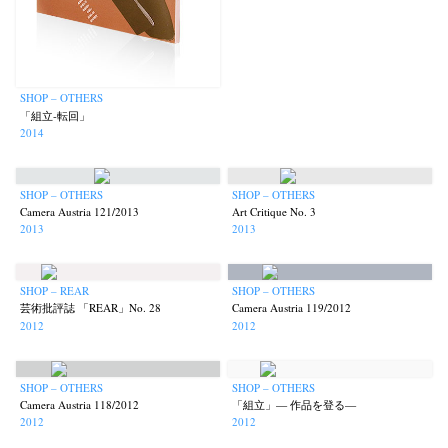
SHOP – OTHERS
「組立‐転回」
2014
SHOP – OTHERS
SHOP – OTHERS
Camera Austria 121/2013
Art Critique No. 3
2013
2013
SHOP – REAR
SHOP – OTHERS
芸術批評誌 「REAR」No. 28
Camera Austria 119/2012
2012
2012
SHOP – OTHERS
SHOP – OTHERS
Camera Austria 118/2012
「組立」— 作品を登る—
2012
2012