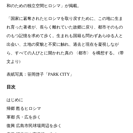
和のための独立空間ヒロシマ」が掲載。
「国家に簒奪されたヒロシマを取り戻すために、この地に生ま
れ育った著者が、長らく離れていた故郷に戻り、都市そのもの
のもつ記憶を求めて歩く。生まれも国籍も問わずあらゆる人と
出会い、土地の変貌と不変に触れ、過去と現在を凝視しなが
ら、すべての人びとに開かれた真の 〈都市〉 を構想する。 (帯
文より)
表紙写真：笹岡啓子「PARK CITY」
目次
はじめに
帰郷 甦るヒロシマ
軍都 呉・広を歩く
復興 広島市民球場周辺を歩く