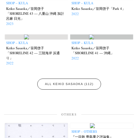
Mariko Takahashi
Masako Matsui
Masashi Otomo
Nana Kakuda
(23)
(23)
(47)
(61)
SHOP – KULA
SHOP – KULA
Keiko Sasaoka／笹岡啓子
Keiko Sasaoka／笹岡啓子「Park 4」
Naoki Ohji
Naonori Oshima
Nick Haymes
Park
(66)
(38)
(5)
(7)
「SHORELINE 43 — 八重山 沖縄 加計
2022
呂麻 日光」
photographers' gallery File
photographers’ gallery press
(16)
(14)
2023
Postwar and Shōwa-Era
Presence
Publication
Remembrance
(8)
(2)
(42)
(43)
Renchan
Review
Rintaro Kameoka
Shoreline
Special Exhibitions
(21)
(23)
(32)
(56)
(60)
SHOP – KULA
SHOP – KULA
Takuro Yoneda
Tomonori Ryu
Untitled Records
Workshop
(44)
(15)
(41)
(5)
Keiko Sasaoka／笹岡啓子
Keiko Sasaoka／笹岡啓子
Yu Shinoda
Yuki Kasama
(7)
(9)
「SHORELINE 42 — 三陸海岸 浜通
「SHORELINE 41 — 沖縄」
り」
2022
2022
ALL KEIKO SASAOKA (112)
OTHERS
SHOP – OTHERS
『一目散 豊島重之評論集』