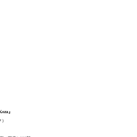
–Koza』
ク）