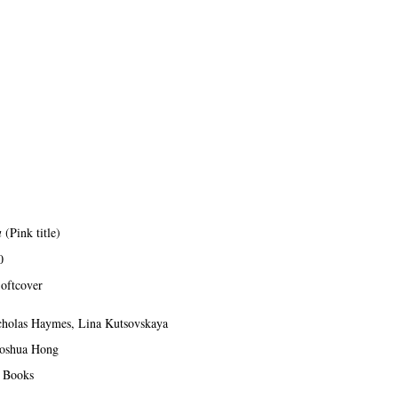
a
(Pink title)
0
oftcover
icholas Haymes, Lina Kutsovskaya
Joshua Hong
n Books
op