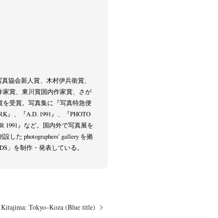
本写真協会新人賞、木村伊兵衛賞、
作家賞、東川賞国内作家賞、さが
賞を受賞。写真集に『写真特急便
K』、『A.D. 1991』、『PHOTO
USSR 1991』など。国内外で写真展を
photographers’ gallery を拠
CORDS」を制作・発表している。
 Kitajima: Tokyo–Koza (Blue title)