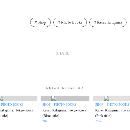
Shop
Photo Books
Keizo Kitajima
SHARE
KEIZO KITAJIMA
– PHOTO BOOKS
SHOP – PHOTO BOOKS
SHOP – PHOTO BOOKS
Kitajima: Tokyo–Koza
Keizo Kitajima: Tokyo–Koza
Keizo Kitajima: Toky
title)
(Blue title)
(Pink title)
2026
2026