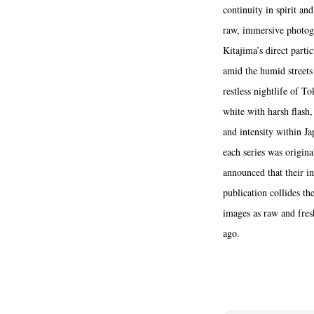
continuity in spirit an
raw, immersive photog
Kitajima’s direct part
amid the humid streets
restless nightlife of T
white with harsh flash
Akifumi Tanaka
Fumikiyo Nagamachi
(7)
and intensity within Ja
Mariko Takahashi
Masako Mats
(23)
each series was origina
photographers' gallery File
photographers’ 
(16)
announced that their i
Rintaro Kameoka
Shoreline
Special Exh
(32)
(56)
publication collides th
images as raw and fres
ago.