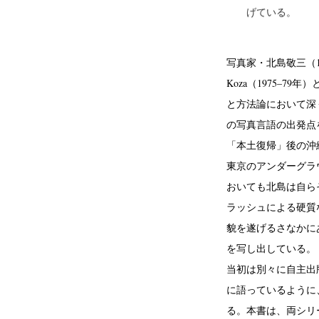
げている。
写真家・北島敬三（1
Koza（1975–79
と方法論において深
の写真言語の出発点
「本土復帰」後の沖
東京のアンダーグラ
おいても北島は自ら
ラッシュによる硬質
貌を遂げるさなかに
を写し出している。
当初は別々に自主出
に語っているように
る。本書は、両シリ