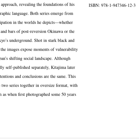
d approach, revealing the foundations of his
ISBN: 978-1-947346-12-3
Terms & Privacy Policy
Bookstores
Newsletter
raphic language. Both series emerge from
icipation in the worlds he depicts—whether
 and bars of post-reversion Okinawa or the
okyo’s underground. Shot in stark black and
, the images expose moments of vulnerability
Kazumichi Hashimoto
Kazuyuki Kawaguchi
Keiko Sasaoka
(27)
(6)
(42)
pan’s shifting social landscape. Although
ui
Masashi Otomo
Nana Kakuda
Naoki Ohji
Naonori 
(23)
(47)
(61)
(66)
lly self-published separately, Kitajima later
gallery press
Postwar and Shōwa-Era
Presence
Publication
(14)
(8)
(2)
ntentions and conclusions are the same. This
ibitions
Takuro Yoneda
Tomonori Ryu
Untitled Records
(60)
(44)
(15)
(
e two series together in oversize format, with
h as when first photographed some 50 years