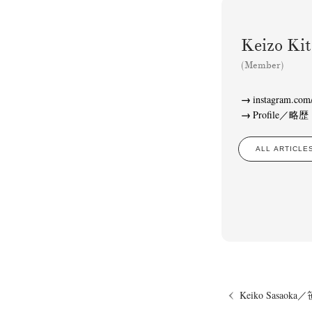
Keizo K
(Member)
instagram.com/
Profile／略歴
ALL ARTIC
Keiko Sasaok