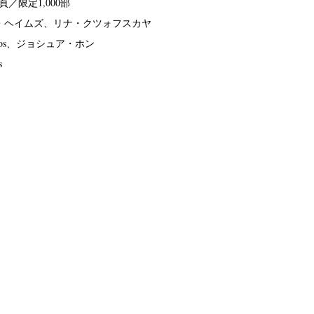
48頁／限定1,000部
・ヘイムズ、リナ・クツォフスカヤ
dios、ジョシュア・ホン
s