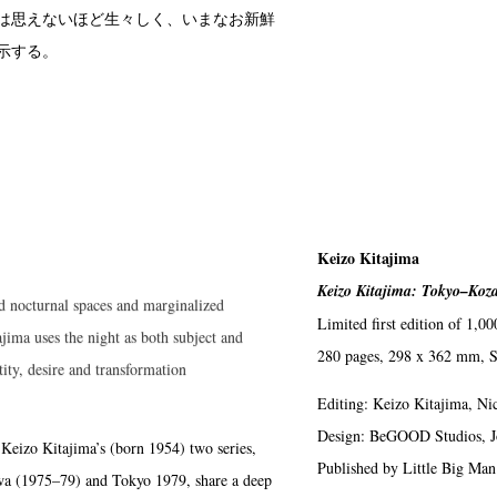
は思えないほど生々しく、いまなお新鮮
示する。
Keizo Kitajima
Keizo Kitajima: Tokyo–Koz
d nocturnal spaces and marginalized
Limited first edition of 1,00
jima uses the night as both subject and
280 pages, 298 x 362 mm, S
ity, desire and transformation
Editing: Keizo Kitajima, N
Design: BeGOOD Studios, 
Keizo Kitajima’s (born 1954) two series,
Published by Little Big Ma
a (1975–79) and Tokyo 1979, share a deep
ews
Exhibition
Members
Workshop
Documents
Contact
About
Sh