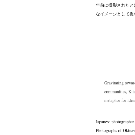
年前に撮影されたと
なイメージとして提
Gravitating towar
communities, Kita
metaphor for ident
Japanese photographer 
Photographs of Okinaw
N