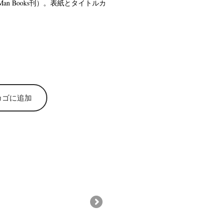
g Man Books刊）。表紙とタイトルカ
カゴに追加