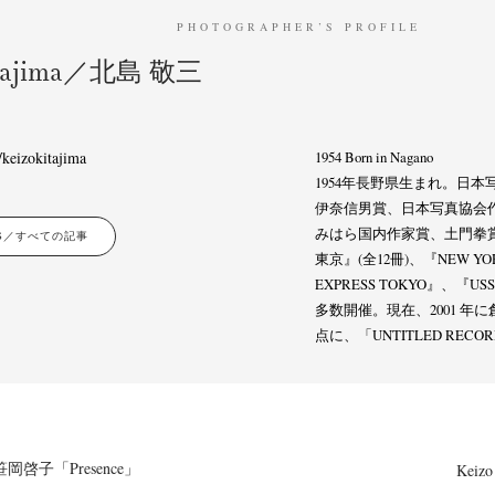
PHOTOGRAPHER’S PROFILE
itajima／北島 敬三
keizokitajima
1954 Born in Nagano
1954年長野県生まれ。日
伊奈信男賞、日本写真協会
みはら国内作家賞、土門拳
LES／すべての記事
東京』(全12冊)、『NEW YOR
EXPRESS TOKYO』、『
多数開催。現在、2001 年に創設した 
点に、「UNTITLED RE
a／笹岡啓子「Presence」
Keizo