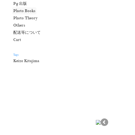
Pg 出版
Photo Books
Photo Theory
Others
配送等について
Cart
Tags
Keizo Kitajima