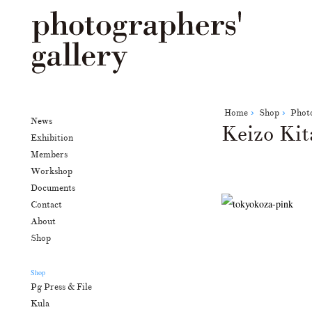
Home
Shop
Phot
News
Keizo Kit
Exhibition
Members
Workshop
Documents
Contact
About
Shop
Shop
Pg Press & File
Kula