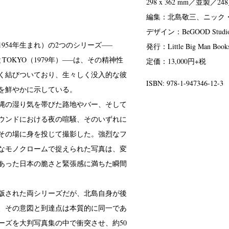
298 x 362 mm／並製／2
編集：北島敬三、ニック
デザイン：BeGOOD Stu
954年生まれ）の2つのシリーズ–—
発行：Little Big Man Book
年）とTOKYO（1979年）–—は、その精神性
定価：13,000円+税
く結びついており、生々しく没入的な彼
ISBN: 978-1-947346-12-3
を鮮やかに示している。
縄の湿り気を帯びた路地やバー、そして
ウンドにおける夜の喧騒、そのいずれに
その場に身を投じて撮影した。強烈なフ
なモノクロームで捉えられた写真は、変
あった日本の脆さと緊張感に満ちた瞬間
版された両シリーズだが、北島自身が後
、その意図と到達点は本質的に同一であ
ーズを大判写真集の中で衝突させ、約50