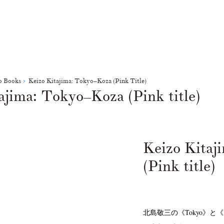
o Books
Keizo Kitajima: Tokyo–Koza (Pink Title)
ajima: Tokyo–Koza (Pink title)
Keizo Kitaj
(Pink title)
北島敬三の《Tokyo》と