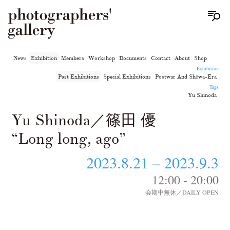
News
Exhibition
Members
Workshop
Documents
Contact
About
Shop
Exhibition
Past Exhibitions
Special Exhibitions
Postwar And Shōwa-Era
Tags
Yu Shinoda
Yu Shinoda／篠田 優
“Long long, ago”
2023.8.21 – 2023.9.3
12:00 - 20:00
会期中無休／DAILY OPEN