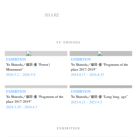
Akifumi Tanaka
Fumikiyo Nagamachi
Kazumichi Hashimoto
(7)
(27)
(6)
SHARE
Kazuyuki Kawaguchi
Keiko Sasaoka
Keizo Kitajima
(42)
(267)
(220)
Kota Kishi
Mariko Takahashi
Masako Matsui
Masashi Otomo
(101)
(23)
(23)
(47)
Nana Kakuda
Naoki Ohji
Naonori Oshima
Nick Haymes
(61)
(66)
(38)
(5)
YU SHINODA
Park
photographers' gallery File
photographers’ gallery press
(7)
(16)
(14)
Postwar and Shōwa-Era
Presence
Publication
Remembrance
(8)
(2)
(42)
(43)
EXHIBITION
EXHIBITION
Renchan
Review
Rintaro Kameoka
Shoreline
(21)
(23)
(32)
(56)
Yu Shinoda／篠田 優 “Forest |
Yu Shinoda／篠田 優 “Fragments of the
Monument”
place 2017-2019”
Special Exhibitions
Takuro Yoneda
Tomonori Ryu
(60)
(44)
(15)
2026.5.2 – 2026.5.9
2024.8.17 – 2024.8.25
Untitled Records
Workshop
Yu Shinoda
Yuki Kasama
(41)
(5)
(7)
(9)
EXHIBITION
EXHIBITION
Yu Shinoda／篠田 優 “Fragments of the
Yu Shinoda／篠田 優 “Long long, ago”
place 2017-2019”
2023.8.21 – 2023.9.3
2024.3.29 – 2024.4.7
EXHIBITION