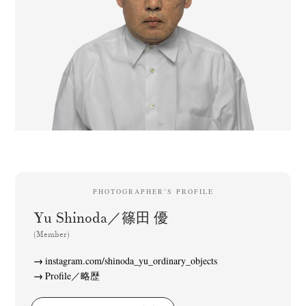
PHOTOGRAPHER’S PROFILE
Yu Shinoda／篠田 優
(Member)
instagram.com/shinoda_yu_ordinary_objects
Profile／略歴