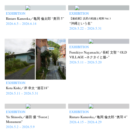
EXHIBITION
EXHIBITION
Rintaro Kameoka／亀岡 倫太郎 “奥羽 5”
【連続展】浜昇の戦後と昭和 Vol. 3
“沖縄という名”
2026.6.5 – 2026.6.14
2026.5.22 – 2026.5.31
EXHIBITION
Fumikiyo Nagamachi／長町 文聖 “ OLD
VILLAGE −ネクタイと服−”
2026.5.11 – 2026.5.20
EXHIBITION
Kota Kishi／岸 幸太 “連荘18”
2026.5.11 – 2026.5.31
EXHIBITION
EXHIBITION
Yu Shinoda／篠田 優 “Forest |
Rintaro Kameoka／亀岡 倫太郎 “奥羽 4”
Monument”
2026.4.15 – 2026.4.29
2026.5.2 – 2026.5.9