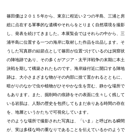
篠田優は２０１５年から、東京に程近い２つの半島、三浦と房
総に点在する軍事的な遺構やそれらをとりまく自然環境を撮影
し、発表を続けてきました。本展覧会ではそれらの中から、三
浦半島に位置する一つの海岸に取材した作品を出品します。そ
うした写真群の結節点として篠田が位置づけているのは洞窟状
の陣地跡であり、その多くがアジア・太平洋戦争の末期に本土
決戦を期して構築されたものです。海岸線付近に開口する陣地
跡は、大小さまざまな物がその内部に捨て置かれるとともに、
暗がりのなかで虫や植物がひそやかな生を営む、静かな場所で
もあります。また、掘削時の痕跡をその表面に生々しく残して
いる岩肌は、人類の歴史を包摂してもまだ余りある時間の存在
を、地層というかたちで可視化しています。
そのような場所で撮影された写真は、「いま」と呼ばれる瞬間
が、実は多様な時の重なりであることを伝えているかのようで