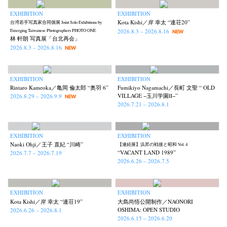
EXHIBITION
EXHIBITION
Kota Kishi／岸 幸太 “連荘20”
台湾若手写真家合同個展 Joint Solo Exhibitions by
2026.8.3 – 2026.8.16
Emerging Taiwanese Photographers PHOTO ONE
NEW
林 軒朗 写真展「台北再会」
2026.8.3 – 2026.8.16
NEW
EXHIBITION
EXHIBITION
Rintaro Kameoka／亀岡 倫太郎 “奥羽 6”
Fumikiyo Nagamachi／長町 文聖 “ OLD
VILLAGE −玉川学園Ⅱ−”
2026.8.29 – 2026.9.9
NEW
2026.7.21 – 2026.8.1
EXHIBITION
EXHIBITION
Naoki Ohji／王子 直紀 “川崎”
【連続展】浜昇の戦後と昭和 Vol. 4
“VACANT LAND 1989”
2026.7.7 – 2026.7.19
2026.6.26 – 2026.7.5
EXHIBITION
EXHIBITION
Kota Kishi／岸 幸太 “連荘19”
大島尚悟公開制作／NAONORI
OSHIMA: OPEN STUDIO
2026.6.26 – 2026.8.1
2026.6.15 – 2026.6.20