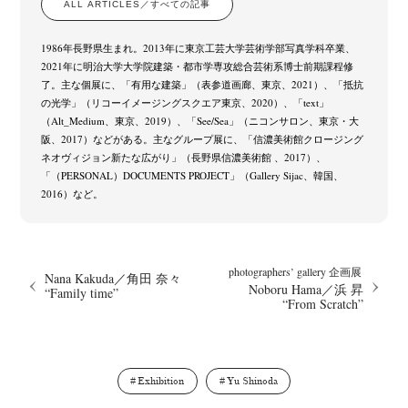
ALL ARTICLES／すべての記事
1986年長野県生まれ。2013年に東京工芸大学芸術学部写真学科卒業、
2021年に明治大学大学院建築・都市学専攻総合芸術系博士前期課程修
了。主な個展に、「有用な建築」（表参道画廊、東京、2021）、「抵抗
の光学」（リコーイメージングスクエア東京、2020）、「text」
（Alt_Medium、東京、2019）、「See/Sea」（ニコンサロン、東京・大
阪、2017）などがある。主なグループ展に、「信濃美術館クロージング
ネオヴィジョン新たな広がり」（長野県信濃美術館 、2017）、
「（PERSONAL）DOCUMENTS PROJECT」（Gallery Sijac、韓国、
2016）など。
photographers’ gallery 企画展
Nana Kakuda／角田 奈々
Noboru Hama／浜 昇
“Family time”
“From Scratch”
News
Exhibition
Members
Workshop
Documents
Contact
About
Shop
Terms & Privacy Policy
Bookstores
Newsletter
Exhibition
Yu Shinoda