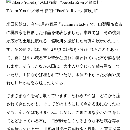
Takuro Yoneda／米田 拓朗: “Fuefuki River／笛吹川”
米田拓朗は、今年1月の個展「Summer Study」で、山梨県笛吹市
の桃農家を撮影した作品を発表しました。本展では、その桃畑
が広がる土地に流れる、笛吹川を撮影した写真を展示いたしま
す。冬の笛吹川は、毎年2月頃に野焼きが行われることもあっ
て、夏には生い茂る草や豊かな流れに覆われていた石が姿を現
します。そうしたなか米田は、大小入り交じって積み重なって
いたり、土になかば埋もれていたり、水位の下がった水面や崩
れた川岸から姿を現したりする、
さまざまな石を写し取っています。それらの石は、どこから流
されてきたのかも、そしてどのようにして今ある形になったの
かも、定かではありません。しかし、さまざまな姿かたちをし
てとどまっている石は、目が離せなくなるような不思議な存在
感を放っています。川底や川岸の石を数多く撮影した写真が展