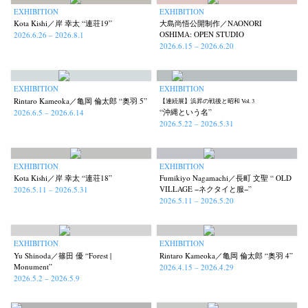
EXHIBITION
EXHIBITION
Kota Kishi／岸 幸太 “連荘19”
大島尚悟公開制作／NAONORI
OSHIMA: OPEN STUDIO
2026.6.26 – 2026.8.1
2026.6.15 – 2026.6.20
EXHIBITION
EXHIBITION
Rintaro Kameoka／亀岡 倫太郎 “奥羽 5”
【連続展】浜昇の戦後と昭和 Vol. 3
“沖縄という名”
2026.6.5 – 2026.6.14
2026.5.22 – 2026.5.31
EXHIBITION
EXHIBITION
Kota Kishi／岸 幸太 “連荘18”
Fumikiyo Nagamachi／長町 文聖 “ OLD
VILLAGE −ネクタイと服−”
2026.5.11 – 2026.5.31
2026.5.11 – 2026.5.20
EXHIBITION
EXHIBITION
Yu Shinoda／篠田 優 “Forest |
Rintaro Kameoka／亀岡 倫太郎 “奥羽 4”
Monument”
2026.4.15 – 2026.4.29
2026.5.2 – 2026.5.9