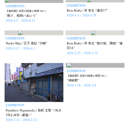
EXHIBITION
EXHIBITION
Kota Kishi／岸 幸太 “連荘17”
【連続展】浜昇の戦後と昭和 Vol. 2
2026.4.3 – 2026.4.29
“斯ク、昭和ハ去レリ”
2026.4.3 – 2026.4.12
EXHIBITION
EXHIBITION
Naoki Ohji／王子 直紀 “川崎”
Kota Kishi／岸 幸太 “彼の地、飛地” “連
荘16”
2026.3.17 – 2026.4.1
2026.2.25 – 2026.3.15
EXHIBITION
【連続展】浜昇の戦後と昭和 Vol. 1
“津軽野”
2026.1.26 – 2026.2.8
EXHIBITION
Fumikiyo Nagamachi／長町 文聖 “ OLD
VILLAGE −家族−”
2026.2.12 – 2026.2.22