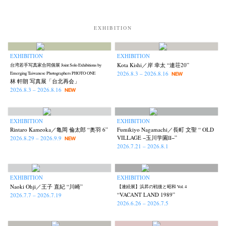
Untitled Records
Workshop
Yu Shinoda
Yuki Kasama
(41)
(5)
(7)
(9)
EXHIBITION
EXHIBITION
EXHIBITION
Kota Kishi／岸 幸太 “連荘20”
台湾若手写真家合同個展 Joint Solo Exhibitions by
2026.8.3 – 2026.8.16
Emerging Taiwanese Photographers PHOTO ONE
NEW
林 軒朗 写真展「台北再会」
2026.8.3 – 2026.8.16
NEW
EXHIBITION
EXHIBITION
Rintaro Kameoka／亀岡 倫太郎 “奥羽 6”
Fumikiyo Nagamachi／長町 文聖 “ OLD
VILLAGE −玉川学園Ⅱ−”
2026.8.29 – 2026.9.9
NEW
2026.7.21 – 2026.8.1
EXHIBITION
EXHIBITION
Naoki Ohji／王子 直紀 “川崎”
【連続展】浜昇の戦後と昭和 Vol. 4
“VACANT LAND 1989”
2026.7.7 – 2026.7.19
2026.6.26 – 2026.7.5