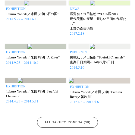
EXHIBITION
NEWS
Takuro Yoneda／米田 拓朗 “石の国”
展覧会：米田拓朗 “VOCA展2017
現代美術の展望－新しい平面の作家た
2018.5.22 – 2018.6.10
ち”
上野の森美術館
News
Exhibition
Members
Workshop
Documents
Contact
About
Shop
2017.2.18
Terms & Privacy Policy
Bookstores
Newsletter
EXHIBITION
PUBLICITY
Takuro Yoneda／米田 拓朗 “A River”
掲載紙：米田拓朗 “Fuefuki Channels”
山梨日日新聞2014年5月9日刊
2014.9.23 – 2014.10.9
2014.5.10
Akifumi Tanaka
Fumikiyo Nagamachi
Kazumichi Hashimoto
(7)
(27)
(6)
Kazuyuki Kawaguchi
Keiko Sasaoka
Keizo Kitajima
(42)
(267)
(220)
EXHIBITION
EXHIBITION
Takuro Yoneda／米田 拓朗 “Fuefuki
Kota Kishi
Mariko Takahashi
Masako Matsui
Masashi Otomo
Takuro Yoneda／米田 拓朗 “Fuefuki
(101)
(23)
(23)
(47)
Channels”
River／笛吹川”
Nana Kakuda
Naoki Ohji
Naonori Oshima
Nick Haymes
(61)
(66)
(38)
(5)
2014.4.23 – 2014.5.11
2012.4.3 – 2012.5.6
Park
photographers' gallery File
photographers’ gallery press
(7)
(16)
(14)
Postwar and Shōwa-Era
Presence
Publication
Remembrance
(8)
(2)
(42)
(43)
ALL TAKURO YONEDA (38)
Renchan
Review
Rintaro Kameoka
Shoreline
(21)
(23)
(32)
(56)
Special Exhibitions
Takuro Yoneda
Tomonori Ryu
(60)
(44)
(15)