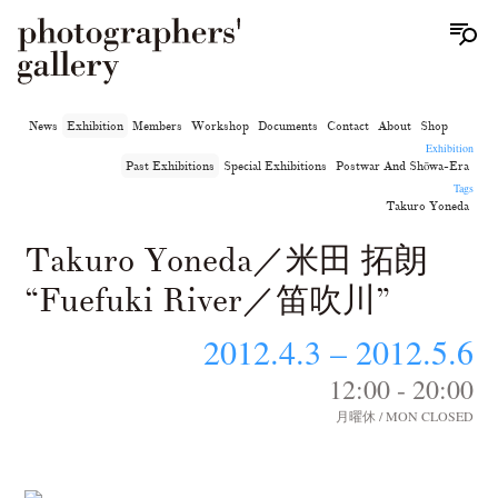
News
Exhibition
Members
Workshop
Documents
Contact
About
Shop
Exhibition
Past Exhibitions
Special Exhibitions
Postwar And Shōwa-Era
Tags
Takuro Yoneda
Takuro Yoneda／米田 拓朗
“Fuefuki River／笛吹川”
2012.4.3 – 2012.5.6
12:00 - 20:00
月曜休 / MON CLOSED