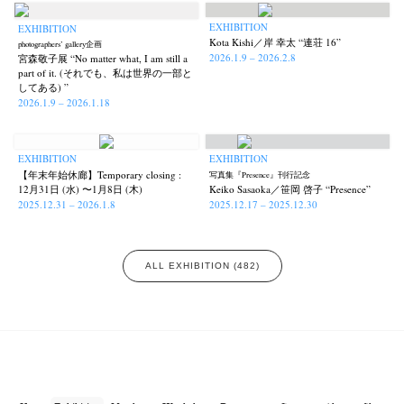
EXHIBITION
EXHIBITION
Kota Kishi／岸 幸太 “連荘 16”
photographers’ gallery企画
2026.1.9 – 2026.2.8
宮森敬子展 “No matter what, I am still a
part of it. (それでも、私は世界の一部と
してある) ”
2026.1.9 – 2026.1.18
EXHIBITION
EXHIBITION
【年末年始休廊】Temporary closing :
写真集『Presence』刊行記念
12月31日 (水) 〜1月8日 (木)
Keiko Sasaoka／笹岡 啓子 “Presence”
2025.12.31 – 2026.1.8
2025.12.17 – 2025.12.30
ALL EXHIBITION (482)