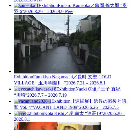
Exhibition
Rintaro Kameoka／亀岡 倫太郎 “奥
羽 6”
2026.8.29 – 2026.9.9
New
Exhibition
Fumikiyo Nagamachi／長町 文聖 “ OLD
VILLAGE −玉川学園Ⅱ−”
2026.7.21 – 2026.8.1
Exhibition
Naoki Ohji／王子 直紀
“川崎”
2026.7.7 – 2026.7.19
Exhibition
【連続展】浜昇の戦後と昭
和 Vol. 4
“VACANT LAND 1989”
2026.6.26 – 2026.7.5
Exhibition
Kota Kishi／岸 幸太 “連荘19”
2026.6.26 –
2026.8.1