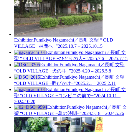
Exhibition
Fumikiyo Nagamachi／長町 文聖 “ OLD
VILLAGE −林間へ−”
2025.10.7 – 2025.10.15
Exhibition
Fumikiyo Nagamachi／長町 文
聖 “ OLD VILLAGE −ひとりの人−”
2025.7.6 – 2025.7.15
Exhibition
Fumikiyo Nagamachi／長町 文聖
“OLD VILLAGE −犬の耳−”
2025.4.20 – 2025.5.8
Exhibition
Fumikiyo Nagamachi／長町 文聖
“OLD VILLAGE −呼びかけ−”
2025.2.1 – 2025.2.11
Exhibition
Fumikiyo Nagamachi／長町 文
聖 “OLD VILLAGE −コンビニの前で−”
2024.10.11 –
2024.10.20
Exhibition
Fumikiyo Nagamachi／長町 文
聖 “OLD VILLAGE −鳥の時間−”
2024.5.18 – 2024.5.26