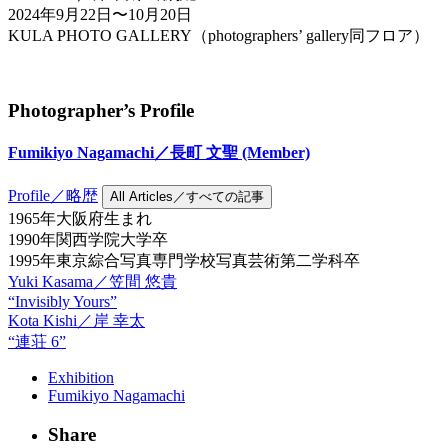
2024年9月22日〜10月20日
KULA PHOTO GALLERY（photographers’ gallery同フロア）
Photographer’s Profile
Fumikiyo Nagamachi／長町 文聖
(Member)
Profile／略歴
All Articles／すべての記事
1965年大阪府生まれ
1990年関西学院大学卒
1995年東京綜合写真専門学校写真芸術第二学科卒
Yuki Kasama／笠間 悠貴
“Invisibly Yours”
Kota Kishi／岸 幸太
“連荘 6”
Exhibition
Fumikiyo Nagamachi
Share