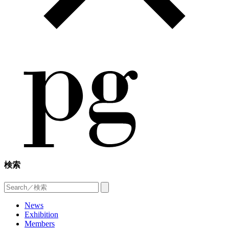
検索
News
Exhibition
Members