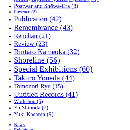
Postwar and Shōwa-Era
(8)
Presence
(2)
Publication
(42)
Remembrance
(43)
Renchan
(21)
Review
(23)
Rintaro Kameoka
(32)
Shoreline
(56)
Special Exhibitions
(60)
Takuro Yoneda
(44)
Tomonori Ryu
(15)
Untitled Records
(41)
Workshop
(5)
Yu Shinoda
(7)
Yuki Kasama
(9)
News
Exhibition