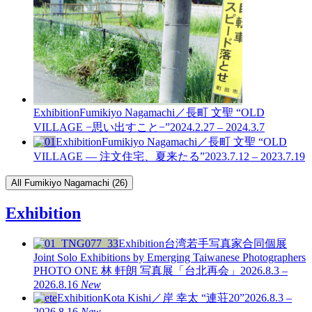
Exhibition
Fumikiyo Nagamachi／長町 文聖 “OLD
VILLAGE −思い出すこと−”
2024.2.27 – 2024.3.7
Exhibition
Fumikiyo Nagamachi／長町 文聖 “OLD
VILLAGE — 注文住宅、夏来たる”
2023.7.12 – 2023.7.19
All Fumikiyo Nagamachi (26)
Exhibition
Exhibition
台湾若手写真家合同個展
Joint Solo Exhibitions by Emerging Taiwanese Photographers
PHOTO ONE
林 軒朗 写真展「台北再会」
2026.8.3 –
2026.8.16
New
Exhibition
Kota Kishi／岸 幸太 “連荘20”
2026.8.3 –
2026.8.16
New