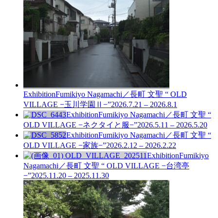
Exhibition
Fumikiyo Nagamachi／長町 文聖 “ OLD
VILLAGE −玉川学園Ⅱ−”
2026.7.21 – 2026.8.1
Exhibition
Fumikiyo Nagamachi／長町 文聖 “
OLD VILLAGE −ネクタイと服−”
2026.5.11 – 2026.5.20
Exhibition
Fumikiyo Nagamachi／長町 文聖 “
OLD VILLAGE −家族−”
2026.2.12 – 2026.2.22
Exhibition
Fumikiyo
Nagamachi／長町 文聖 “ OLD VILLAGE −台湾亭
−”
2025.11.20 – 2025.11.30