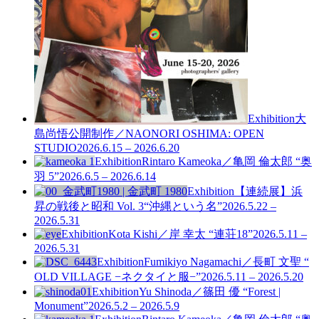
Exhibition
大
島尚悟公開制作／NAONORI OSHIMA: OPEN
STUDIO
2026.6.15 – 2026.6.20
Exhibition
Rintaro Kameoka／亀岡 倫太郎 “奥
羽 5”
2026.6.5 – 2026.6.14
Exhibition
【連続展】浜
昇の戦後と昭和 Vol. 3
“沖縄という名”
2026.5.22 –
2026.5.31
Exhibition
Kota Kishi／岸 幸太 “連荘18”
2026.5.11 –
2026.5.31
Exhibition
Fumikiyo Nagamachi／長町 文聖 “
OLD VILLAGE −ネクタイと服−”
2026.5.11 – 2026.5.20
Exhibition
Yu Shinoda／篠田 優 “Forest |
Monument”
2026.5.2 – 2026.5.9