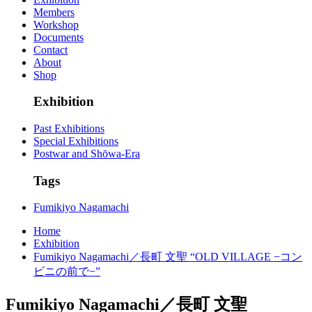
Members
Workshop
Documents
Contact
About
Shop
Exhibition
Past Exhibitions
Special Exhibitions
Postwar and Shōwa-Era
Tags
Fumikiyo Nagamachi
Home
Exhibition
Fumikiyo Nagamachi／長町 文聖 “OLD VILLAGE −コン
ビニの前で−”
Fumikiyo Nagamachi／長町 文聖