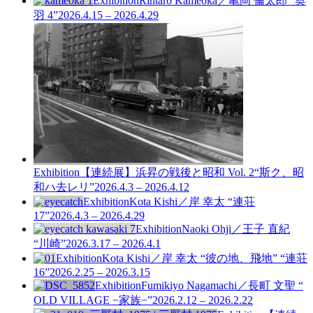
Exhibition
Rintaro Kameoka／亀岡 倫太郎 “奥
羽 4”
2026.4.15 – 2026.4.29
Exhibition
【連続展】浜昇の戦後と昭和 Vol. 2
“斯ク、昭
和ハ去レリ”
2026.4.3 – 2026.4.12
Exhibition
Kota Kishi／岸 幸太 “連荘
17”
2026.4.3 – 2026.4.29
Exhibition
Naoki Ohji／王子 直紀
“川崎”
2026.3.17 – 2026.4.1
Exhibition
Kota Kishi／岸 幸太 “彼の地、飛地” “連荘
16”
2026.2.25 – 2026.3.15
Exhibition
Fumikiyo Nagamachi／長町 文聖 “
OLD VILLAGE −家族−”
2026.2.12 – 2026.2.22