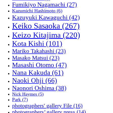
Fumikiyo Nagamachi
(27)
Kazumichi Hashimoto
(6)
Kazuyuki Kawaguchi
(42)
Keiko Sasaoka
(267)
Keizo Kitajima
(220)
Kota Kishi
(101)
Mariko Takahashi
(23)
Masako Matsui
(23)
Masashi Otomo
(47)
Nana Kakuda
(61)
Naoki Ohji
(66)
Naonori Oshima
(38)
Nick Haymes
(5)
Park
(7)
photographers' gallery File
(16)
photographers’ gallery press
(14)