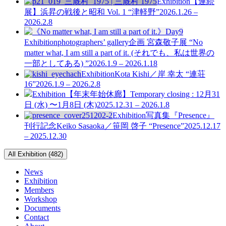
Exhibition
【連続
展】浜昇の戦後と昭和 Vol. 1
“津軽野”
2026.1.26 –
2026.2.8
Exhibition
photographers’ gallery企画
宮森敬子展 “No
matter what, I am still a part of it. (それでも、私は世界の
一部としてある) ”
2026.1.9 – 2026.1.18
Exhibition
Kota Kishi／岸 幸太 “連荘
16”
2026.1.9 – 2026.2.8
Exhibition
【年末年始休廊】Temporary closing : 12月31
日 (水) 〜1月8日 (木)
2025.12.31 – 2026.1.8
Exhibition
写真集『Presence』
刊行記念
Keiko Sasaoka／笹岡 啓子 “Presence”
2025.12.17
– 2025.12.30
All Exhibition (482)
News
Exhibition
Members
Workshop
Documents
Contact