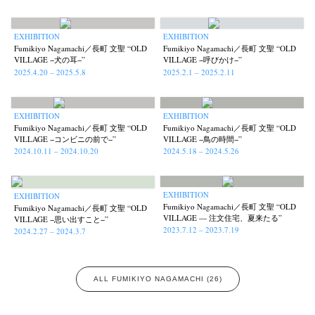
News
Exhibition
Members
Workshop
Documents
Contact
About
Shop
EXHIBITION
EXHIBITION
Fumikiyo Nagamachi／長町 文聖 “OLD
Fumikiyo Nagamachi／長町 文聖 “OLD
Terms & Privacy Policy
Bookstores
Newsletter
VILLAGE −犬の耳−”
VILLAGE −呼びかけ−”
2025.4.20 – 2025.5.8
2025.2.1 – 2025.2.11
EXHIBITION
EXHIBITION
Fumikiyo Nagamachi／長町 文聖 “OLD
Fumikiyo Nagamachi／長町 文聖 “OLD
Akifumi Tanaka
Fumikiyo Nagamachi
Kazumichi Hashimoto
(7)
(27)
(6)
VILLAGE −コンビニの前で−”
VILLAGE −鳥の時間−”
2024.10.11 – 2024.10.20
2024.5.18 – 2024.5.26
Kazuyuki Kawaguchi
Keiko Sasaoka
Keizo Kitajima
Kota Kishi
(42)
(267)
(220)
(101)
Mariko Takahashi
Masako Matsui
Masashi Otomo
Nana Kakuda
(23)
(23)
(47)
(61)
EXHIBITION
Naoki Ohji
Naonori Oshima
Nick Haymes
Park
EXHIBITION
(66)
(38)
(5)
(7)
Fumikiyo Nagamachi／長町 文聖 “OLD
Fumikiyo Nagamachi／長町 文聖 “OLD
photographers' gallery File
photographers’ gallery press
(16)
(14)
VILLAGE — 注文住宅、夏来たる”
VILLAGE −思い出すこと−”
2023.7.12 – 2023.7.19
2024.2.27 – 2024.3.7
Postwar and Shōwa-Era
Presence
Publication
Remembrance
(8)
(2)
(42)
(43)
Renchan
Review
Rintaro Kameoka
Shoreline
Special Exhibitions
(21)
(23)
(32)
(56)
(60)
Takuro Yoneda
Tomonori Ryu
Untitled Records
Workshop
(44)
(15)
(41)
(5)
ALL FUMIKIYO NAGAMACHI (26)
Yu Shinoda
Yuki Kasama
(7)
(9)