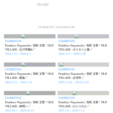
SHARE
FUMIKIYO NAGAMACHI
EXHIBITION
EXHIBITION
Fumikiyo Nagamachi／長町 文聖 “ OLD
Fumikiyo Nagamachi／長町 文聖 “ OLD
VILLAGE −玉川学園Ⅱ−”
VILLAGE −ネクタイと服−”
2026.7.21 – 2026.8.1
2026.5.11 – 2026.5.20
EXHIBITION
EXHIBITION
Fumikiyo Nagamachi／長町 文聖 “ OLD
Fumikiyo Nagamachi／長町 文聖 “ OLD
VILLAGE −家族−”
VILLAGE −台湾亭−”
2026.2.12 – 2026.2.22
2025.11.20 – 2025.11.30
EXHIBITION
EXHIBITION
Fumikiyo Nagamachi／長町 文聖 “ OLD
Fumikiyo Nagamachi／長町 文聖 “ OLD
VILLAGE −林間へ−”
VILLAGE −ひとりの人−”
2025.10.7 – 2025.10.15
2025.7.6 – 2025.7.15