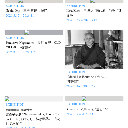
EXHIBITION
EXHIBITION
Naoki Ohji／王子 直紀 “川崎”
Kota Kishi／岸 幸太 “彼の地、飛地” “連
荘16”
2026.3.17 – 2026.4.1
2026.2.25 – 2026.3.15
EXHIBITION
Fumikiyo Nagamachi／長町 文聖 “ OLD
VILLAGE −家族−”
2026.2.12 – 2026.2.22
EXHIBITION
【連続展】浜昇の戦後と昭和 Vol. 1
“津軽野”
2026.1.26 – 2026.2.8
EXHIBITION
EXHIBITION
Kota Kishi／岸 幸太 “連荘 16”
photographers’ gallery企画
2026.1.9 – 2026.2.8
宮森敬子展 “No matter what, I am still a
part of it. (それでも、私は世界の一部と
してある) ”