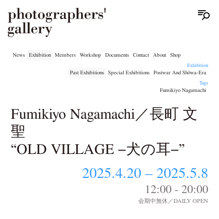
News
Exhibition
Members
Workshop
Documents
Contact
About
Shop
Exhibition
Past Exhibitions
Special Exhibitions
Postwar And Shōwa-Era
Tags
Fumikiyo Nagamachi
Fumikiyo Nagamachi／長町 文
聖
“OLD VILLAGE −犬の耳−”
2025.4.20 – 2025.5.8
12:00 - 20:00
会期中無休／DAILY OPEN