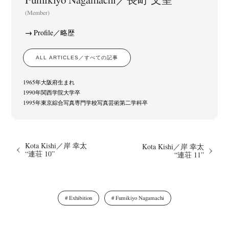
Fumikiyo Nagamachi／長町 文聖
(Member)
Profile／略歴
ALL ARTICLES／すべての記事
1965年大阪府生まれ
1990年関西学院大学卒
1995年東京綜合写真専門学校写真芸術第二学科卒
Kota Kishi／岸 幸太
Kota Kishi／岸 幸太
“連荘 10”
“連荘 11”
Exhibition
Fumikiyo Nagamachi