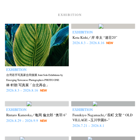
EXHIBITION
EXHIBITION
Kota Kishi／岸 幸太 “連荘20”
2026.8.3 – 2026.8.16
NEW
EXHIBITION
台湾若手写真家合同個展 Joint Solo Exhibitions by
Emerging Taiwanese Photographers PHOTO ONE
林 軒朗 写真展「台北再会」
2026.8.3 – 2026.8.16
NEW
EXHIBITION
EXHIBITION
Rintaro Kameoka／亀岡 倫太郎 “奥羽 6”
Fumikiyo Nagamachi／長町 文聖 “ OLD
VILLAGE −玉川学園Ⅱ−”
2026.8.29 – 2026.9.9
NEW
2026.7.21 – 2026.8.1