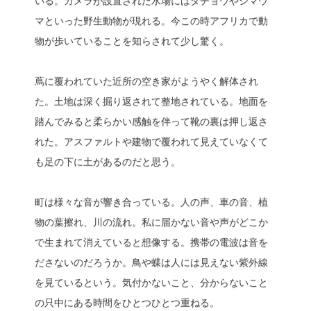
いる。カメラが設置された水場にはダチョウやシマウ
マといった野生動物が現れる。今この時アフリカで動
物が歩いていることを知らされて少し驚く。
蔦に覆われていた近所の空き家がようやく解体され
た。土地は深く掘り返されて整地されている。地面を
踏んでみると柔らかい感触を伴って靴の裏は押し返さ
れた。アスファルトや建物で覆われて見えていなくて
も足の下に土があるのだと思う。
町は様々な音が響き合っている。人の声、車の音、植
物の葉擦れ、川の流れ。私に届かない音や声がどこか
で生まれて消えていると想像する。携帯の電波は音を
ださないのだろうか。鳥や蝶は人には見えない紫外線
を見ているという。気付かないこと、分からないこと
の只中にある時間をひとつひとつ重ねる。