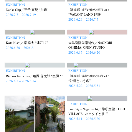
EXHIBITION
EXHIBITION
Naoki Ohji／王子 直紀 “川崎”
【連続展】浜昇の戦後と昭和 Vol. 4
“VACANT LAND 1989”
2026.7.7 – 2026.7.19
2026.6.26 – 2026.7.5
EXHIBITION
EXHIBITION
Kota Kishi／岸 幸太 “連荘19”
大島尚悟公開制作／NAONORI
OSHIMA: OPEN STUDIO
2026.6.26 – 2026.8.1
2026.6.15 – 2026.6.20
EXHIBITION
EXHIBITION
Rintaro Kameoka／亀岡 倫太郎 “奥羽 5”
【連続展】浜昇の戦後と昭和 Vol. 3
“沖縄という名”
2026.6.5 – 2026.6.14
2026.5.22 – 2026.5.31
EXHIBITION
Fumikiyo Nagamachi／長町 文聖 “ OLD
VILLAGE −ネクタイと服−”
2026.5.11 – 2026.5.20