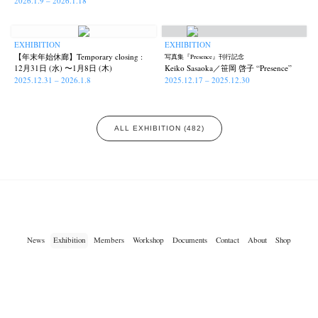
2026.1.9 – 2026.1.18
EXHIBITION
EXHIBITION
【年末年始休廊】Temporary closing :
写真集『Presence』刊行記念
12月31日 (水) 〜1月8日 (木)
Keiko Sasaoka／笹岡 啓子 “Presence”
2025.12.31 – 2026.1.8
2025.12.17 – 2025.12.30
ALL EXHIBITION (482)
News
Exhibition
Members
Workshop
Documents
Contact
About
Shop