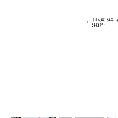
【連続展】浜昇の戦後
“津軽野”