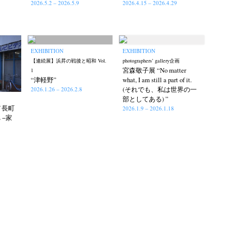
2026.5.2 – 2026.5.9
2026.4.15 – 2026.4.29
EXHIBITION
EXHIBITION
【連続展】浜昇の戦後と昭和 Vol.
photographers’ gallery企画
宮森敬子展 “No matter
1
“津軽野”
what, I am still a part of it.
(それでも、私は世界の一
2026.1.26 – 2026.2.8
部としてある) ”
hi／長町
2026.1.9 – 2026.1.18
E −家