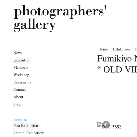
Home
Exhibition
F
News
Fumikiy
Exhibition
“ OLD V
Members
Workshop
Documents
Contact
About
Shop
Exhibition
Past Exhibitions
Special Exhibitions