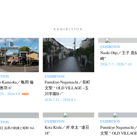
EXHIBITION
EXHIBITION
Naoki Ohji／王子 直
崎”
2026.7.7 – 2026.7.19
ITION
EXHIBITION
aro Kameoka／亀岡 倫
Fumikiyo Nagamachi／長町
奥羽 6”
文聖 “ OLD VILLAGE −玉
川学園Ⅱ−”
.29 – 2026.9.9
NEW
2026.7.21 – 2026.8.1
EXHIBITION
EXHIBITION
ITION
Kota Kishi／岸 幸太 “連荘
Fumikiyo Nagamac
】浜昇の戦後と昭和 Vol.
18”
文聖 “ OLD VILLAG