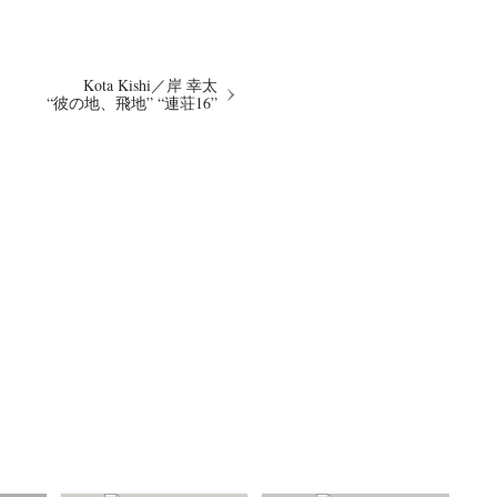
Kota Kishi／岸 幸太
“彼の地、飛地” “連荘16”