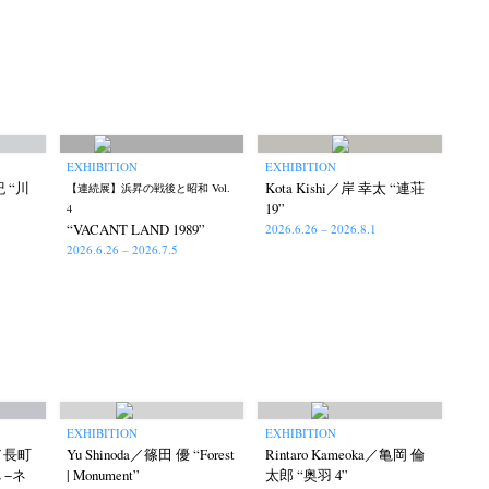
EXHIBITION
EXHIBITION
紀 “川
Kota Kishi／岸 幸太 “連荘
【連続展】浜昇の戦後と昭和 Vol.
19”
4
“VACANT LAND 1989”
2026.6.26 – 2026.8.1
2026.6.26 – 2026.7.5
EXHIBITION
EXHIBITION
hi／長町
Yu Shinoda／篠田 優 “Forest
Rintaro Kameoka／亀岡 倫
E −ネ
| Monument”
太郎 “奥羽 4”