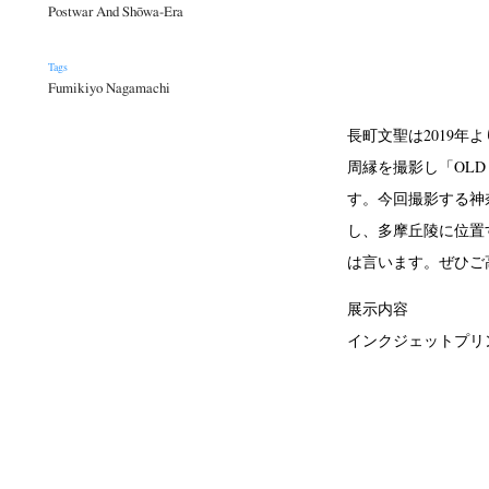
Postwar And Shōwa-Era
Tags
Fumikiyo Nagamachi
長町文聖は2019
周縁を撮影し「OLD
す。今回撮影する神
し、多摩丘陵に位置
は言います。ぜひご
展示内容
インクジェットプリン