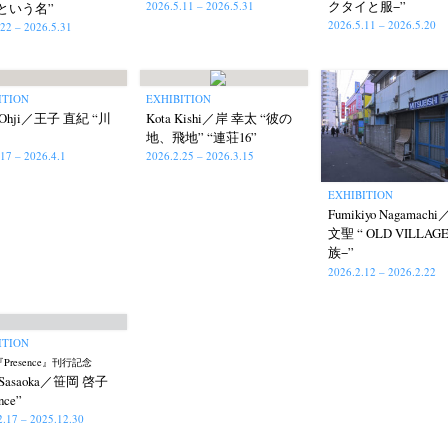
クタイと服−”
2026.5.11 – 2026.5.31
という名”
2026.5.11 – 2026.5.20
.22 – 2026.5.31
ITION
EXHIBITION
i Ohji／王子 直紀 “川
Kota Kishi／岸 幸太 “彼の
地、飛地” “連荘16”
.17 – 2026.4.1
2026.2.25 – 2026.3.15
EXHIBITION
Fumikiyo Nagamac
文聖 “ OLD VILLAG
族−”
2026.2.12 – 2026.2.22
ITION
Presence』刊行記念
o Sasaoka／笹岡 啓子
nce”
2.17 – 2025.12.30