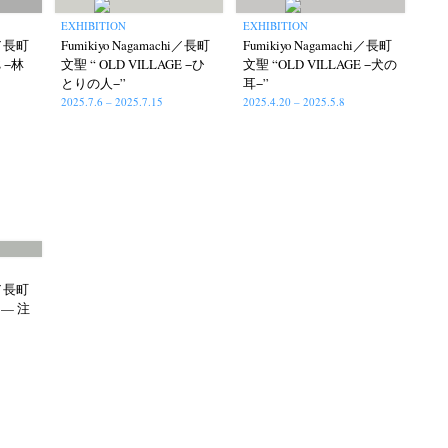
EXHIBITION
EXHIBITION
hi／長町
Fumikiyo Nagamachi／長町
Fumikiyo Nagamachi／長町
E −林
文聖 “ OLD VILLAGE −ひ
文聖 “OLD VILLAGE −犬の
とりの人−”
耳−”
2025.7.6 – 2025.7.15
2025.4.20 – 2025.5.8
itajima
Kota Kishi
Mariko Takahashi
(220)
(101)
(23)
phers' gallery File
photographers’ gallery press
(16)
(14)
eline
Special Exhibitions
Takuro Yoneda
(56)
(60)
(44)
ma
(9)
hi／長町
 — 注