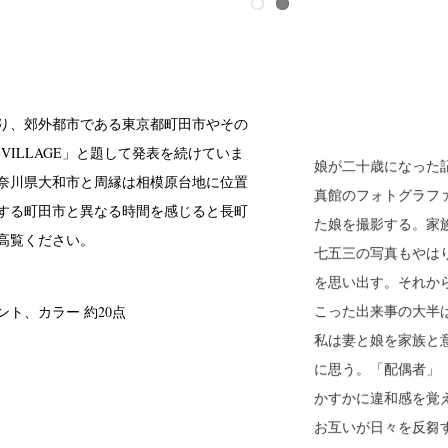
年より、郊外都市である東京都町田市やその
 VILLAGE」と題して発表を続けていま
娘が二十歳になった
奈川県大和市と周縁は相模原台地に位置
真館のフォトグラフ
する町田市と異なる時間を感じると長町
た娘を撮影する。家
高覧ください。
七五三の写真もやは
を思い出す。それか
こった出来事の大半
ト、カラー 約20点
私は妻と娘を家族と
に思う。「配偶者」
かすかに違和感を覚
お互いが日々を反芻