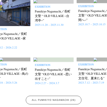
News
Exhibition
Members
Workshop
Documents
Contact
About
Shop
EXHIBITION
EXHIBITION
Terms & Privacy Policy
Bookstores
Newsletter
Fumikiyo Nagamac
Fumikiyo Nagamachi／長町
文聖 “ OLD VILLAG
文聖 “ OLD VILLAGE −台
間へ−”
湾亭−”
2025.10.7 – 2025.10.15
2025.11.20 – 2025.11.30
ITION
iyo Nagamachi／長町
 OLD VILLAGE −家
umichi Hashimoto
Kazuyuki Kawaguchi
Keiko Sasaoka
Keizo K
(6)
(42)
(267)
.12 – 2026.2.22
a
Naoki Ohji
Naonori Oshima
Nick Haymes
Park
photogra
(61)
(66)
(38)
(5)
(7)
Remembrance
Renchan
Review
Rintaro Kameoka
Shor
(42)
(43)
(21)
(23)
(32)
onori Ryu
Untitled Records
Workshop
Yu Shinoda
Yuki Kasa
ITION
EXHIBITION
EXHIBITION
(15)
(41)
(5)
(7)
iyo Nagamachi／長町
Fumikiyo Nagamac
Fumikiyo Nagamachi／長町
OLD VILLAGE −鳥の
文聖 “OLD VILLAGE
文聖 “OLD VILLAGE −思い
”
文住宅、夏来たる”
出すこと−”
.18 – 2024.5.26
2023.7.12 – 2023.7.19
2024.2.27 – 2024.3.7
ALL FUMIKIYO NAGAMACHI (26)