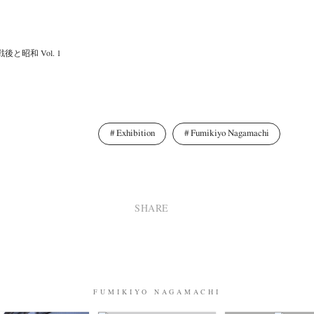
と昭和 Vol. 1
Exhibition
Fumikiyo Nagamachi
SHARE
FUMIKIYO NAGAMACHI