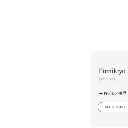
Fumikiy
(Member)
Profile／略歴
ALL ARTIC