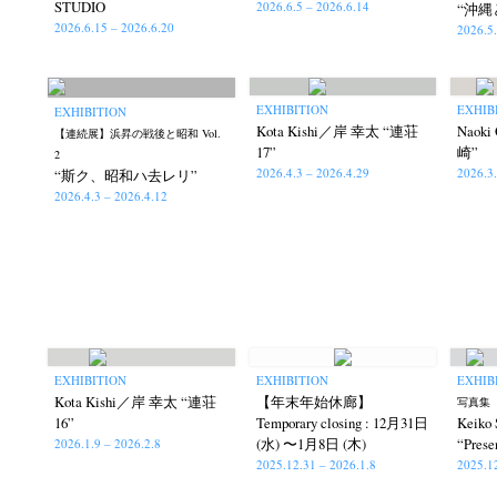
STUDIO
2026.6.5 – 2026.6.14
“沖縄
2026.6.15 – 2026.6.20
2026.5
EXHIBITION
EXHIB
EXHIBITION
Kota Kishi／岸 幸太 “連荘
Naok
【連続展】浜昇の戦後と昭和 Vol.
17”
崎”
2
2026.4.3 – 2026.4.29
2026.3
“斯ク、昭和ハ去レリ”
2026.4.3 – 2026.4.12
EXHIBITION
EXHIBITION
EXHIB
Kota Kishi／岸 幸太 “連荘
【年末年始休廊】
写真集『
16”
Temporary closing : 12月31日
Keik
(水) 〜1月8日 (木)
“Prese
2026.1.9 – 2026.2.8
2025.12.31 – 2026.1.8
2025.1