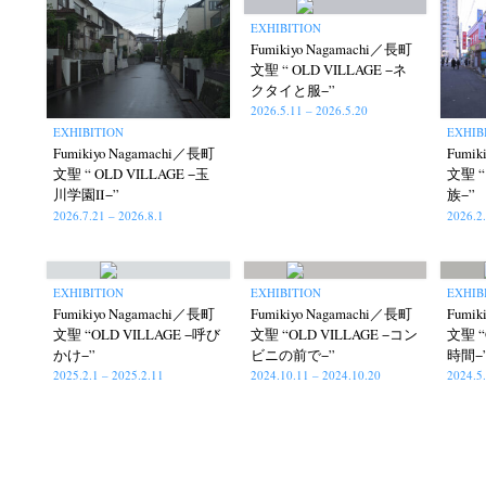
EXHIBITION
Fumikiyo Nagamachi／長町
文聖 “ OLD VILLAGE −ネ
クタイと服−”
2026.5.11 – 2026.5.20
EXHIBITION
EXHIB
Fumikiyo Nagamachi／長町
Fumik
文聖 “ OLD VILLAGE −玉
文聖 “
川学園Ⅱ−”
族−”
Akifumi Tanaka
Fumikiyo Nagamachi
Kaz
(7)
(27)
2026.7.21 – 2026.8.1
2026.2
Masako Matsui
Masashi Otomo
Nana Kakud
(23)
(47)
Postwar and Shōwa-Era
Presence
Publication
(8)
(2)
Tom
EXHIBITION
EXHIBITION
EXHIB
Fumikiyo Nagamachi／長町
Fumikiyo Nagamachi／長町
Fumik
文聖 “OLD VILLAGE −呼び
文聖 “OLD VILLAGE −コン
文聖 “
かけ−”
ビニの前で−”
時間−
2025.2.1 – 2025.2.11
2024.10.11 – 2024.10.20
2024.5