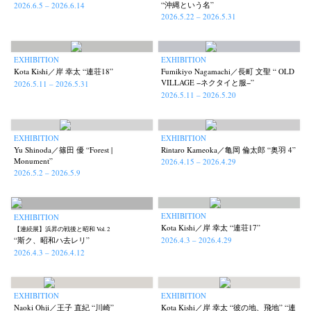
“沖縄という名”
2026.6.5 – 2026.6.14
2026.5.22 – 2026.5.31
EXHIBITION
EXHIBITION
Kota Kishi／岸 幸太 “連荘18”
Fumikiyo Nagamachi／長町 文聖 “ OLD
VILLAGE −ネクタイと服−”
2026.5.11 – 2026.5.31
2026.5.11 – 2026.5.20
EXHIBITION
EXHIBITION
Yu Shinoda／篠田 優 “Forest |
Rintaro Kameoka／亀岡 倫太郎 “奥羽 4”
Monument”
2026.4.15 – 2026.4.29
2026.5.2 – 2026.5.9
EXHIBITION
EXHIBITION
Kota Kishi／岸 幸太 “連荘17”
【連続展】浜昇の戦後と昭和 Vol. 2
2026.4.3 – 2026.4.29
“斯ク、昭和ハ去レリ”
2026.4.3 – 2026.4.12
EXHIBITION
EXHIBITION
Naoki Ohji／王子 直紀 “川崎”
Kota Kishi／岸 幸太 “彼の地、飛地” “連