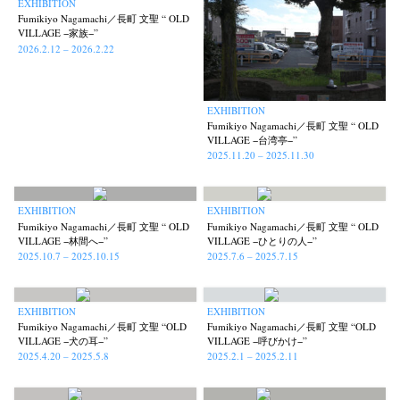
EXHIBITION
Fumikiyo Nagamachi／長町 文聖 “ OLD
VILLAGE −家族−”
2026.2.12 – 2026.2.22
EXHIBITION
Fumikiyo Nagamachi／長町 文聖 “ OLD
VILLAGE −台湾亭−”
2025.11.20 – 2025.11.30
EXHIBITION
EXHIBITION
Fumikiyo Nagamachi／長町 文聖 “ OLD
Fumikiyo Nagamachi／長町 文聖 “ OLD
VILLAGE −林間へ−”
VILLAGE −ひとりの人−”
2025.10.7 – 2025.10.15
2025.7.6 – 2025.7.15
EXHIBITION
EXHIBITION
Fumikiyo Nagamachi／長町 文聖 “OLD
Fumikiyo Nagamachi／長町 文聖 “OLD
VILLAGE −犬の耳−”
VILLAGE −呼びかけ−”
2025.4.20 – 2025.5.8
2025.2.1 – 2025.2.11