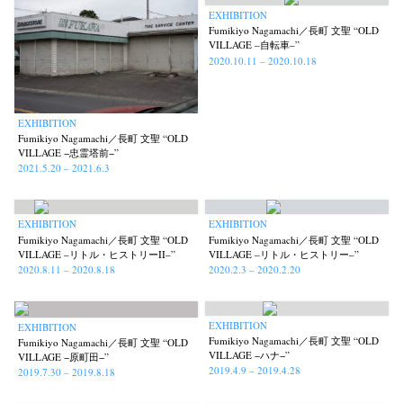
EXHIBITION
Postwar and Shōwa-Era
Presence
Publication
Remembrance
(8)
(2)
(42)
(43)
Fumikiyo Nagamachi／長町 文聖 “OLD
VILLAGE –自転車–”
Renchan
Review
Rintaro Kameoka
Shoreline
(21)
(23)
(32)
(56)
2020.10.11 – 2020.10.18
Special Exhibitions
Takuro Yoneda
Tomonori Ryu
(60)
(44)
(15)
Untitled Records
Workshop
Yu Shinoda
Yuki Kasama
(41)
(5)
(7)
(9)
EXHIBITION
Fumikiyo Nagamachi／長町 文聖 “OLD
VILLAGE −忠霊塔前−”
2021.5.20 – 2021.6.3
EXHIBITION
EXHIBITION
Fumikiyo Nagamachi／長町 文聖 “OLD
Fumikiyo Nagamachi／長町 文聖 “OLD
VILLAGE –リトル・ヒストリーII–”
VILLAGE –リトル・ヒストリー–”
2020.8.11 – 2020.8.18
2020.2.3 – 2020.2.20
EXHIBITION
EXHIBITION
Fumikiyo Nagamachi／長町 文聖 “OLD
Fumikiyo Nagamachi／長町 文聖 “OLD
VILLAGE −ハナ−”
VILLAGE −原町田−”
2019.4.9 – 2019.4.28
2019.7.30 – 2019.8.18