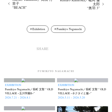
里子
太郎
“BEACH”
“奥羽 3”
Exhibition
Fumikiyo Nagamachi
SHARE
FUMIKIYO NAGAMACHI
EXHIBITION
EXHIBITION
Fumikiyo Nagamachi／長町 文聖 “ OLD
Fumikiyo Nagamachi／長町 文聖 “ OLD
VILLAGE −玉川学園Ⅱ−”
VILLAGE −ネクタイと服−”
2026.7.21 – 2026.8.1
2026.5.11 – 2026.5.20