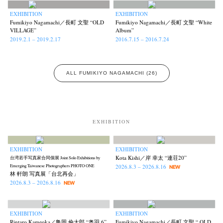
EXHIBITION
EXHIBITION
Fumikiyo Nagamachi／長町 文聖 “OLD
Fumikiyo Nagamachi／長町 文聖 “White
VILLAGE”
Album”
2019.2.1 – 2019.2.17
2016.7.15 – 2016.7.24
ALL FUMIKIYO NAGAMACHI (26)
EXHIBITION
EXHIBITION
EXHIBITION
Kota Kishi／岸 幸太 “連荘20”
台湾若手写真家合同個展 Joint Solo Exhibitions by
2026.8.3 – 2026.8.16
Emerging Taiwanese Photographers PHOTO ONE
NEW
林 軒朗 写真展「台北再会」
2026.8.3 – 2026.8.16
NEW
EXHIBITION
EXHIBITION
Rintaro Kameoka／亀岡 倫太郎 “奥羽 6”
Fumikiyo Nagamachi／長町 文聖 “ OLD