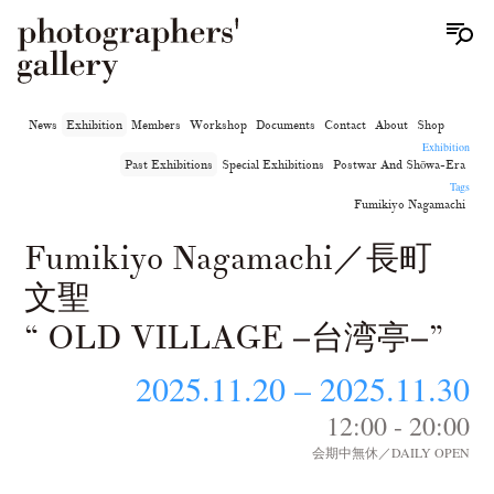
News
Exhibition
Members
Workshop
Documents
Contact
About
Shop
Exhibition
Past Exhibitions
Special Exhibitions
Postwar And Shōwa-Era
Tags
Fumikiyo Nagamachi
Fumikiyo Nagamachi／長町
文聖
“ OLD VILLAGE −台湾亭−”
2025.11.20 – 2025.11.30
12:00 - 20:00
会期中無休／DAILY OPEN