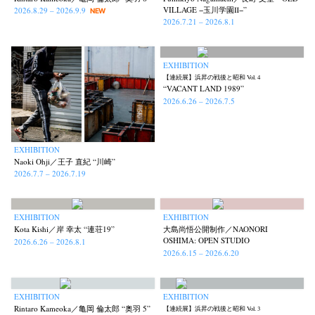
VILLAGE −玉川学園Ⅱ−”
2026.8.29 – 2026.9.9
NEW
2026.7.21 – 2026.8.1
EXHIBITION
【連続展】浜昇の戦後と昭和 Vol. 4
“VACANT LAND 1989”
2026.6.26 – 2026.7.5
EXHIBITION
Naoki Ohji／王子 直紀 “川崎”
2026.7.7 – 2026.7.19
EXHIBITION
EXHIBITION
Kota Kishi／岸 幸太 “連荘19”
大島尚悟公開制作／NAONORI
OSHIMA: OPEN STUDIO
2026.6.26 – 2026.8.1
2026.6.15 – 2026.6.20
EXHIBITION
EXHIBITION
Rintaro Kameoka／亀岡 倫太郎 “奥羽 5”
【連続展】浜昇の戦後と昭和 Vol. 3