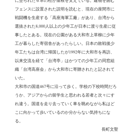
に塗られた６本の柱が屋根を支えている。建物を囲む
フェンスに設置された説明を読むと、現在の座間市に
戦闘機を生産する「高座海軍工廠」があり、台湾から
選抜された8,000人以上の少年工が日本に渡り生産に従
事したとある。現在の公園がある大和市上草柳に少年
工が暮らした寄宿舎があったらしい。日本の敗戦後少
年工たちは台湾に帰国したが1992年に大和市を再訪、
以来交流を経て「台湾亭」はかつての少年工の同窓組
織「台湾高座会」から大和市に寄贈されたと記されて
いた。
大和市の国道467号に沿って歩く。学校の下校時間だろ
うか、アジアからの留学生と思われる若者と次々にす
れ違う。国道を走り去っていく車を眺めながら私はど
こに向かって歩いているのか分からない気持ちにな
る。
長町文聖