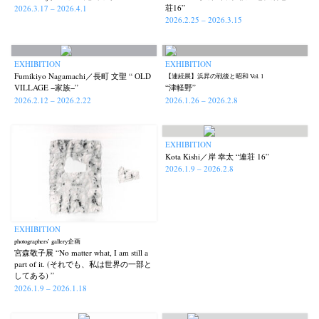
荘16”
2026.3.17 – 2026.4.1
2026.2.25 – 2026.3.15
EXHIBITION
EXHIBITION
Fumikiyo Nagamachi／長町 文聖 “ OLD
【連続展】浜昇の戦後と昭和 Vol. 1
VILLAGE −家族−”
“津軽野”
2026.2.12 – 2026.2.22
2026.1.26 – 2026.2.8
EXHIBITION
Kota Kishi／岸 幸太 “連荘 16”
2026.1.9 – 2026.2.8
EXHIBITION
photographers’ gallery企画
宮森敬子展 “No matter what, I am still a
part of it. (それでも、私は世界の一部と
してある) ”
2026.1.9 – 2026.1.18