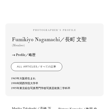
PHOTOGRAPHER’S PROFILE
Fumikiyo Nagamachi／長町 文聖
(Member)
Profile／略歴
ALL ARTICLES／すべての記事
1965年大阪府生まれ
1990年関西学院大学卒
1995年東京綜合写真専門学校写真芸術第二学科卒
Mariko Takahashi／高橋 万
Rintaro Kameoka／亀岡 倫