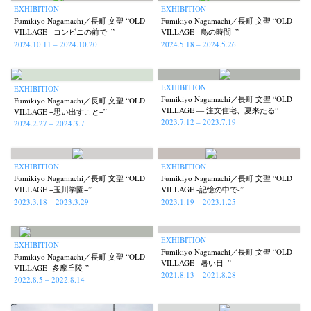
EXHIBITION
EXHIBITION
Fumikiyo Nagamachi／長町 文聖 “OLD
Fumikiyo Nagamachi／長町 文聖 “OLD
VILLAGE −コンビニの前で−”
VILLAGE −鳥の時間−”
2024.10.11 – 2024.10.20
2024.5.18 – 2024.5.26
EXHIBITION
EXHIBITION
Fumikiyo Nagamachi／長町 文聖 “OLD
Fumikiyo Nagamachi／長町 文聖 “OLD
VILLAGE — 注文住宅、夏来たる”
VILLAGE −思い出すこと−”
2023.7.12 – 2023.7.19
2024.2.27 – 2024.3.7
News
Exhibition
Members
Workshop
Documents
Contact
About
Shop
Terms & Privacy Policy
Bookstores
Newsletter
EXHIBITION
EXHIBITION
Fumikiyo Nagamachi／長町 文聖 “OLD
Fumikiyo Nagamachi／長町 文聖 “OLD
VILLAGE −玉川学園−”
VILLAGE -記憶の中で-”
2023.3.18 – 2023.3.29
2023.1.19 – 2023.1.25
Akifumi Tanaka
Fumikiyo Nagamachi
Kazumichi Hashimoto
(7)
(27)
(6)
EXHIBITION
EXHIBITION
Kazuyuki Kawaguchi
Keiko Sasaoka
Keizo Kitajima
Fumikiyo Nagamachi／長町 文聖 “OLD
(42)
(267)
(220)
Fumikiyo Nagamachi／長町 文聖 “OLD
VILLAGE −暑い日−”
VILLAGE -多摩丘陵-”
Kota Kishi
Mariko Takahashi
Masako Matsui
Masashi Otomo
(101)
(23)
(23)
(47)
2021.8.13 – 2021.8.28
2022.8.5 – 2022.8.14
Nana Kakuda
Naoki Ohji
Naonori Oshima
Nick Haymes
(61)
(66)
(38)
(5)
Park
photographers' gallery File
photographers’ gallery press
(7)
(16)
(14)