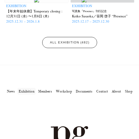
EXHIBITION
EXHIBITION
【年末年始休廊】Temporary closing :
写真集『Presence』刊行記念
12月31日 (水) 〜1月8日 (木)
Keiko Sasaoka／笹岡 啓子 “Presence”
2025.12.31 – 2026.1.8
2025.12.17 – 2025.12.30
ALL EXHIBITION (482)
News
Exhibition
Members
Workshop
Documents
Contact
About
Shop