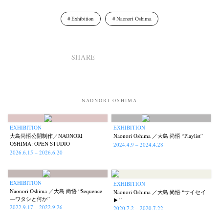
Exhibition
Naonori Oshima
SHARE
NAONORI OSHIMA
EXHIBITION
EXHIBITION
大島尚悟公開制作／NAONORI
Naonori Oshima ／大島 尚悟 “Playlist”
OSHIMA: OPEN STUDIO
2024.4.9 – 2024.4.28
2026.6.15 – 2026.6.20
EXHIBITION
EXHIBITION
Naonori Oshima ／大島 尚悟 “Sequence
Naonori Oshima ／大島 尚悟 “サイセイ
—ワタシと何か”
▶︎ ”
2022.9.17 – 2022.9.26
2020.7.2 – 2020.7.22