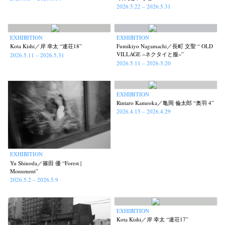
2026.5.22 – 2026.5.31
EXHIBITION
EXHIBITION
Kota Kishi／岸 幸太 “連荘18”
Fumikiyo Nagamachi／長町 文聖 “ OLD
VILLAGE −ネクタイと服−”
2026.5.11 – 2026.5.31
2026.5.11 – 2026.5.20
EXHIBITION
Rintaro Kameoka／亀岡 倫太郎 “奥羽 4”
2026.4.15 – 2026.4.29
EXHIBITION
Yu Shinoda／篠田 優 “Forest |
Monument”
2026.5.2 – 2026.5.9
EXHIBITION
Kota Kishi／岸 幸太 “連荘17”