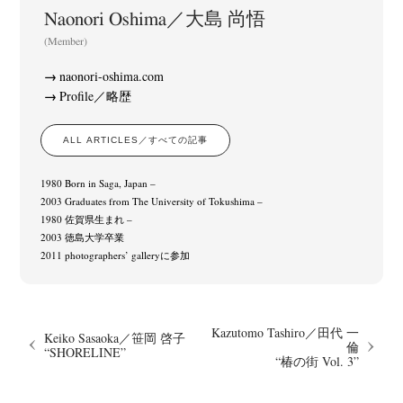
Naonori Oshima／大島 尚悟
(Member)
naonori-oshima.com
Profile／略歴
ALL ARTICLES／すべての記事
1980 Born in Saga, Japan –
2003 Graduates from The University of Tokushima –
1980 佐賀県生まれ –
2003 徳島大学卒業
2011 photographers’ galleryに参加
Kazutomo Tashiro／田代 一
Keiko Sasaoka／笹岡 啓子
倫
“SHORELINE”
“椿の街 Vol. 3”