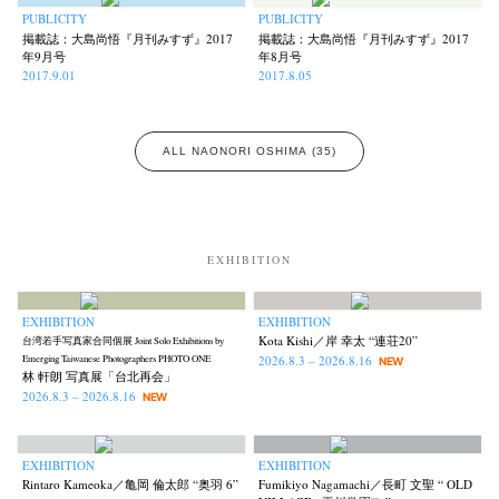
PUBLICITY
PUBLICITY
掲載誌：大島尚悟『月刊みすず』2017
掲載誌：大島尚悟『月刊みすず』2017
年9月号
年8月号
Akifumi Tanaka
Fumikiyo Nagamachi
Kazumichi Hashimoto
(7)
(27)
(6)
2017.9.01
2017.8.05
Kazuyuki Kawaguchi
Keiko Sasaoka
Keizo Kitajima
Kota Kishi
(42)
(267)
(220)
(101)
Mariko Takahashi
Masako Matsui
Masashi Otomo
Nana Kakuda
(23)
(23)
(47)
(61)
ALL NAONORI OSHIMA (35)
Naoki Ohji
Naonori Oshima
Nick Haymes
Park
(66)
(38)
(5)
(7)
photographers' gallery File
photographers’ gallery press
(16)
(14)
Postwar and Shōwa-Era
Presence
Publication
Remembrance
(8)
(2)
(42)
(43)
Renchan
Review
Rintaro Kameoka
Shoreline
Special Exhibitions
(21)
(23)
(32)
(56)
(60)
EXHIBITION
Takuro Yoneda
Tomonori Ryu
Untitled Records
Workshop
(44)
(15)
(41)
(5)
Yu Shinoda
Yuki Kasama
(7)
(9)
EXHIBITION
EXHIBITION
Kota Kishi／岸 幸太 “連荘20”
台湾若手写真家合同個展 Joint Solo Exhibitions by
2026.8.3 – 2026.8.16
Emerging Taiwanese Photographers PHOTO ONE
NEW
林 軒朗 写真展「台北再会」
2026.8.3 – 2026.8.16
NEW
EXHIBITION
EXHIBITION
Rintaro Kameoka／亀岡 倫太郎 “奥羽 6”
Fumikiyo Nagamachi／長町 文聖 “ OLD