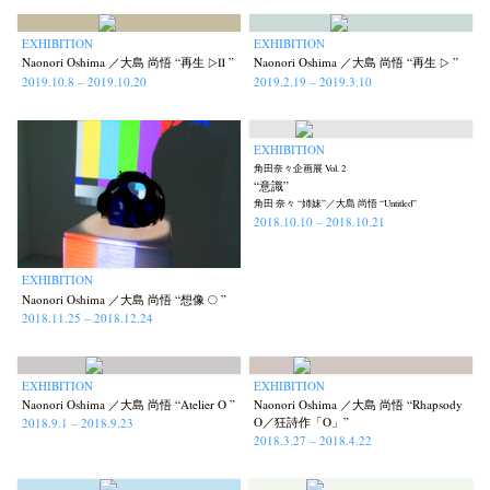
EXHIBITION
EXHIBITION
Naonori Oshima ／大島 尚悟 “再生 ▷Ⅱ ”
Naonori Oshima ／大島 尚悟 “再生 ▷ ”
2019.10.8 – 2019.10.20
2019.2.19 – 2019.3.10
EXHIBITION
角田奈々企画展 Vol. 2
“意識”
角田 奈々 “姉妹”／大島 尚悟 “Untitled”
2018.10.10 – 2018.10.21
EXHIBITION
Naonori Oshima ／大島 尚悟 “想像 ○ ”
2018.11.25 – 2018.12.24
EXHIBITION
EXHIBITION
News
Exhibition
Members
Workshop
Documents
Contact
About
Shop
Naonori Oshima ／大島 尚悟 “Atelier O ”
Naonori Oshima ／大島 尚悟 “Rhapsody
O／狂詩作「O」”
2018.9.1 – 2018.9.23
Terms & Privacy Policy
Bookstores
Newsletter
2018.3.27 – 2018.4.22