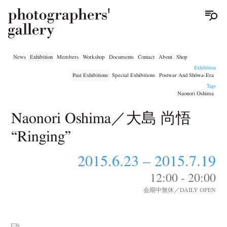
News
Exhibition
Members
Workshop
Documents
Contact
About
Shop
Exhibition
Past Exhibitions
Special Exhibitions
Postwar And Shōwa-Era
Tags
Naonori Oshima
Naonori Oshima／大島 尚悟
“Ringing”
2015.6.23 – 2015.7.19
12:00 - 20:00
会期中無休／DAILY OPEN