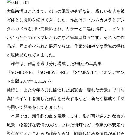
大島尚悟はこれまで、都市の風景や身近な街、親しい友人を被
写体とし撮影を続けてきました。作品はフィルムカメラとデジ
タルカメラを用いて撮影され、カラーと白黒は混在し、ピント
が合ったものからブレたものなど描写は様々です。それらの作
品が一同に並べられた展示からは、作家の細やかな意識の揺れ
が垣間見られてきました。
昨年は、作品を選り分け構成した3冊組の写真集
『SOMEONE』『SOMEWHERE』『SYMPATHY』(オンデマン
ド出版 2014年 KULA)を
発行し、また今年３月に開催した展覧会「濡れた光景」では写
真にペイントを施した作品を発表するなど、新たな構成や手法
を用いて発表をしてきました。
本展では、新作約50点を展示します。影が写り込んだ都市の
風景、物憂げな表情の人物、ブレた街灯など、作家の不安定な
視点が捉えたこれらの作品からは、同時代にある情緒が感じら