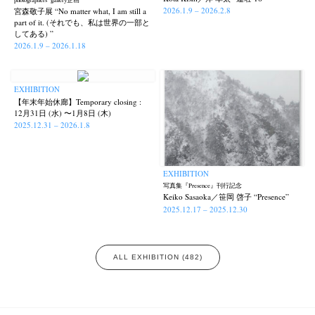
photographers’ gallery企画
2026.1.9 – 2026.2.8
宮森敬子展 “No matter what, I am still a
part of it. (それでも、私は世界の一部と
してある) ”
2026.1.9 – 2026.1.18
EXHIBITION
【年末年始休廊】Temporary closing :
12月31日 (水) 〜1月8日 (木)
2025.12.31 – 2026.1.8
EXHIBITION
写真集『Presence』刊行記念
Keiko Sasaoka／笹岡 啓子 “Presence”
2025.12.17 – 2025.12.30
ALL EXHIBITION (482)