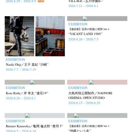
VILLAGE −玉川学園Ⅱ−”
2026.8.29 – 2026.9.9
NEW
2026.7.21 – 2026.8.1
EXHIBITION
【連続展】浜昇の戦後と昭和 Vol. 4
“VACANT LAND 1989”
2026.6.26 – 2026.7.5
EXHIBITION
Naoki Ohji／王子 直紀 “川崎”
2026.7.7 – 2026.7.19
EXHIBITION
EXHIBITION
Kota Kishi／岸 幸太 “連荘19”
大島尚悟公開制作／NAONORI
OSHIMA: OPEN STUDIO
2026.6.26 – 2026.8.1
2026.6.15 – 2026.6.20
EXHIBITION
EXHIBITION
Rintaro Kameoka／亀岡 倫太郎 “奥羽 5”
【連続展】浜昇の戦後と昭和 Vol. 3
“沖縄という名”
2026.6.5 – 2026.6.14