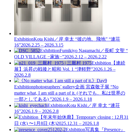
Exhibition
Kota Kishi／岸 幸太 “彼の地、飛地” “連荘
16”
2026.2.25 – 2026.3.15
Exhibition
Fumikiyo Nagamachi／長町 文聖 “
OLD VILLAGE −家族−”
2026.2.12 – 2026.2.22
Exhibition
【連続
展】浜昇の戦後と昭和 Vol. 1
“津軽野”
2026.1.26 –
2026.2.8
Exhibition
photographers’ gallery企画
宮森敬子展 “No
matter what, I am still a part of it. (それでも、私は世界の
一部としてある) ”
2026.1.9 – 2026.1.18
Exhibition
Kota Kishi／岸 幸太 “連荘
16”
2026.1.9 – 2026.2.8
Exhibition
【年末年始休廊】Temporary closing : 12月31
日 (水) 〜1月8日 (木)
2025.12.31 – 2026.1.8
Exhibition
写真集『Presence』