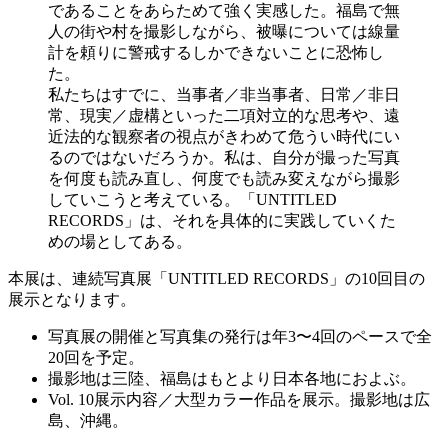
であることをあらためて強く実感した。福島で無
人の街や村を撮影しながら、被曝については線量
計を頼りに警戒するしかできないことに恐怖し
た。
私たちはすでに、当事者／非当事者、日常／非日
常、現実／虚構といった二項対立的な思考や、遠
近法的な観察者の視点がきわめて危うい時代にい
るのではないだろうか。私は、自分が撮った写真
を何度も読み直し、何度でも読み変えながら撮影
していこうと考えている。「UNTITLED
RECORDS」は、それを具体的に実践していくた
めの場としてある。
本展は、連続写真展「UNTITLED RECORDS」の10回目の
展示となります。
写真展の開催と写真集の発行は年3〜4回のペースで全
20回を予定。
撮影地は三陸、福島はもとより日本各地におよぶ。
Vol. 10展示内容／大型カラー作品を展示。撮影地は広
島、沖縄。