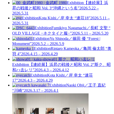
Exhibition
【連続展】浜
昇の戦後と昭和 Vol. 3
“沖縄という名”
2026.5.22 –
2026.5.31
Exhibition
Kota Kishi／岸 幸太 “連荘18”
2026.5.11 –
2026.5.31
Exhibition
Fumikiyo Nagamachi／長町 文聖 “
OLD VILLAGE −ネクタイと服−”
2026.5.11 – 2026.5.20
Exhibition
Yu Shinoda／篠田 優 “Forest |
Monument”
2026.5.2 – 2026.5.9
Exhibition
Rintaro Kameoka／亀岡 倫太郎 “奥
羽 4”
2026.4.15 – 2026.4.29
Exhibition
【連続展】浜昇の戦後と昭和 Vol. 2
“斯ク、昭
和ハ去レリ”
2026.4.3 – 2026.4.12
Exhibition
Kota Kishi／岸 幸太 “連荘
17”
2026.4.3 – 2026.4.29
Exhibition
Naoki Ohji／王子 直紀
“川崎”
2026.3.17 – 2026.4.1