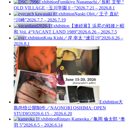
Exhibition
Fumikiyo Nagamachi／長町 文聖 “
OLD VILLAGE −玉川学園Ⅱ−”
2026.7.21 – 2026.8.1
Exhibition
Naoki Ohji／王子 直紀
“川崎”
2026.7.7 – 2026.7.19
Exhibition
【連続展】浜昇の戦後と昭
和 Vol. 4
“VACANT LAND 1989”
2026.6.26 – 2026.7.5
Exhibition
Kota Kishi／岸 幸太 “連荘19”
2026.6.26 –
2026.8.1
Exhibition
大
島尚悟公開制作／NAONORI OSHIMA: OPEN
STUDIO
2026.6.15 – 2026.6.20
Exhibition
Rintaro Kameoka／亀岡 倫太郎 “奥
羽 5”
2026.6.5 – 2026.6.14