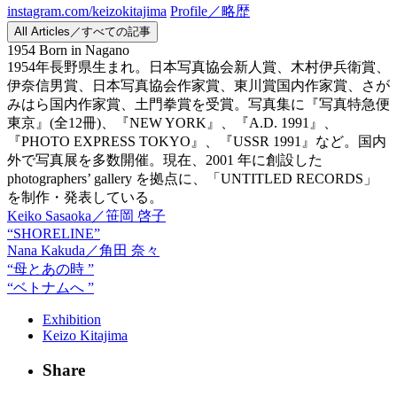
instagram.com/keizokitajima
Profile／略歴
All Articles／すべての記事
1954 Born in Nagano
1954年長野県生まれ。日本写真協会新人賞、木村伊兵衛賞、
伊奈信男賞、日本写真協会作家賞、東川賞国内作家賞、さが
みはら国内作家賞、土門拳賞を受賞。写真集に『写真特急便
東京』(全12冊)、『NEW YORK』、『A.D. 1991』、
『PHOTO EXPRESS TOKYO』、『USSR 1991』など。国内
外で写真展を多数開催。現在、2001 年に創設した
photographers’ gallery を拠点に、「UNTITLED RECORDS」
を制作・発表している。
Keiko Sasaoka／笹岡 啓子
“SHORELINE”
Nana Kakuda／角田 奈々
“母とあの時 ”
“ベトナムへ ”
Exhibition
Keizo Kitajima
Share