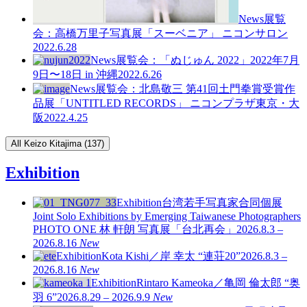
News
展覧
会：高橋万里子写真展「スーベニア」 ニコンサロン
2022.6.28
News
展覧会：「ぬじゅん 2022」2022年7月
9日〜18日 in 沖縄
2022.6.26
News
展覧会：北島敬三 第41回土門拳賞受賞作
品展「UNTITLED RECORDS」 ニコンプラザ東京・大
阪
2022.4.25
All Keizo Kitajima (137)
Exhibition
Exhibition
台湾若手写真家合同個展
Joint Solo Exhibitions by Emerging Taiwanese Photographers
PHOTO ONE
林 軒朗 写真展「台北再会」
2026.8.3 –
2026.8.16
New
Exhibition
Kota Kishi／岸 幸太 “連荘20”
2026.8.3 –
2026.8.16
New
Exhibition
Rintaro Kameoka／亀岡 倫太郎 “奥
羽 6”
2026.8.29 – 2026.9.9
New