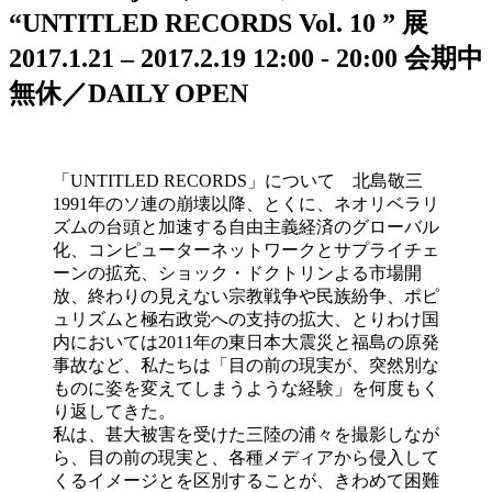
“UNTITLED RECORDS Vol. 10 ” 展
2017.1.21 – 2017.2.19
12:00 - 20:00
会期中
無休／DAILY OPEN
「UNTITLED RECORDS」について 北島敬三
1991年のソ連の崩壊以降、とくに、ネオリベラリ
ズムの台頭と加速する自由主義経済のグローバル
化、コンピューターネットワークとサプライチェ
ーンの拡充、ショック・ドクトリンよる市場開
放、終わりの見えない宗教戦争や民族紛争、ポピ
ュリズムと極右政党への支持の拡大、とりわけ国
内においては2011年の東日本大震災と福島の原発
事故など、私たちは「目の前の現実が、突然別な
ものに姿を変えてしまうような経験」を何度もく
り返してきた。
私は、甚大被害を受けた三陸の浦々を撮影しなが
ら、目の前の現実と、各種メディアから侵入して
くるイメージとを区別することが、きわめて困難