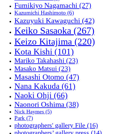
Fumikiyo Nagamachi
(27)
Kazumichi Hashimoto
(6)
Kazuyuki Kawaguchi
(42)
Keiko Sasaoka
(267)
Keizo Kitajima
(220)
Kota Kishi
(101)
Mariko Takahashi
(23)
Masako Matsui
(23)
Masashi Otomo
(47)
Nana Kakuda
(61)
Naoki Ohji
(66)
Naonori Oshima
(38)
Nick Haymes
(5)
Park
(7)
photographers' gallery File
(16)
photographers’ gallery press
(14)