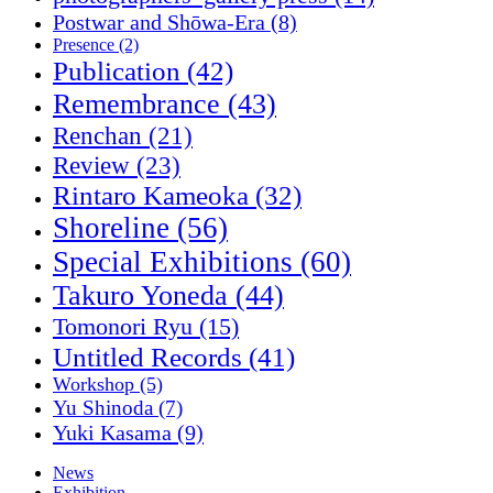
Postwar and Shōwa-Era
(8)
Presence
(2)
Publication
(42)
Remembrance
(43)
Renchan
(21)
Review
(23)
Rintaro Kameoka
(32)
Shoreline
(56)
Special Exhibitions
(60)
Takuro Yoneda
(44)
Tomonori Ryu
(15)
Untitled Records
(41)
Workshop
(5)
Yu Shinoda
(7)
Yuki Kasama
(9)
News
Exhibition