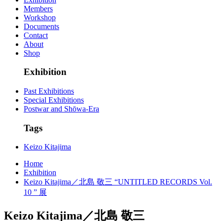
Members
Workshop
Documents
Contact
About
Shop
Exhibition
Past Exhibitions
Special Exhibitions
Postwar and Shōwa-Era
Tags
Keizo Kitajima
Home
Exhibition
Keizo Kitajima／北島 敬三 “UNTITLED RECORDS Vol.
10 ” 展
Keizo Kitajima／北島 敬三