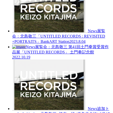
News
展覧
会：北島敬三「UNTITLED RECORDS : REVISITED
+PORTRAITS」BankART Station
2023.8.04
News
展覧会：北島敬三 第41回土門拳賞受賞作
品展「UNTITLED RECORDS」 土門拳記念館
2022.10.19
News
追加ト