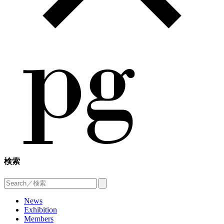
検索
News
Exhibition
Members