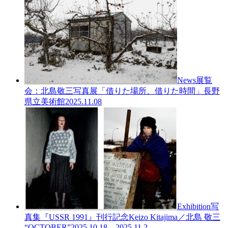
News
展覧
会：北島敬三写真展「借りた場所、借りた時間」長野
県立美術館
2025.11.08
Exhibition
写
真集『USSR 1991』刊行記念
Keizo Kitajima／北島 敬三
“OCTOBER”
2025.10.18 – 2025.11.2