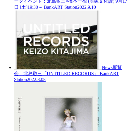
ークイベント：北島敬三×橋本一径 (表象文化論) 9月17
日 [土]19:30～ BankART Station
2022.9.10
News
展覧
会：北島敬三「UNTITLED RECORDS」 BankART
Station
2022.8.08